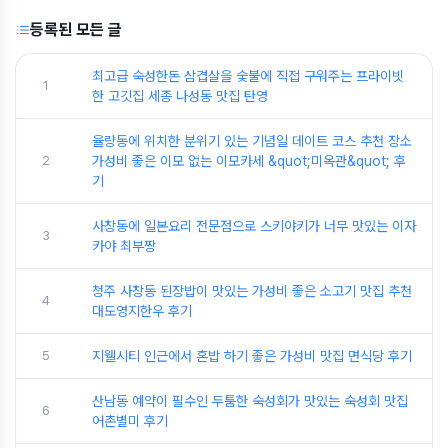
등록된 모든 글
최고급 숙성한돈 삼겹살을 숯불에 직접 구워주는 프라이빗
1
한 고깃집 세종 나성동 맛집 탄영
율량동에 위치한 분위기 있는 기념일 데이트 코스 추천 장소
2
가성비 좋은 이모 없는 이모카세 &quot;미옥관&quot; 후
기
사창동에 일본요리 전문점으로 스키야키가 너무 맛있는 이자
3
카야 최부짱
청주 사창동 된장밥이 맛있는 가성비 좋은 소고기 맛집 추천
4
대도영지한우 후기
5
지웰시티 인근에서 혼밥 하기 좋은 가성비 맛집 면식당 후기
산남동 예약이 필수인 두툼한 숙성회가 맛있는 숙성회 맛집
6
어촌별미 후기