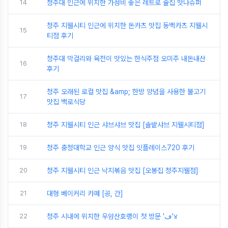
14
청주대 인근에 위치한 가성비 좋은 레트로 술집 맛나슈퍼
청주 지웰시티 인근에 위치한 돈카츠 맛집 동백카츠 지웰시
15
티점 후기
청주대 막걸리와 육전이 맛있는 한식주점 오미주 내돈내산
16
후기
청주 오래된 로컬 맛집 &amp; 한방 양념을 사용한 불고기
17
맛집 백로식당
18
청주 지웰시티 인근 샤브샤브 맛집 [솔밭샤브 지웰시티점]
19
청주 충청대학교 인근 양식 맛집 잇플레이스720 후기
20
청주 지웰시티 인근 낙지볶음 맛집 [오봉집 청주지웰점]
21
대형 베이커리 카페 [공, 간]
22
청주 시내에 위치한 우암산호랭이 첫 방문 'ڡ'४