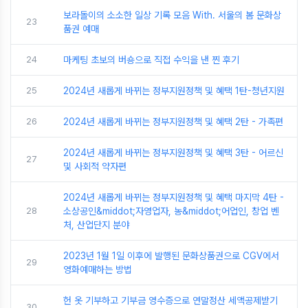
보라돌이의 소소한 일상 기록 모음 With. 서울의 봄 문화상
23
품권 예매
24
마케팅 초보의 버숑으로 직접 수익을 낸 찐 후기
25
2024년 새롭게 바뀌는 정부지원정책 및 혜택 1탄-청년지원
26
2024년 새롭게 바뀌는 정부지원정책 및 혜택 2탄 - 가족편
2024년 새롭게 바뀌는 정부지원정책 및 혜택 3탄 - 어르신
27
및 사회적 약자편
2024년 새롭게 바뀌는 정부지원정책 및 혜택 마지막 4탄 -
28
소상공인&middot;자영업자, 농&middot;어업인, 창업 벤
처, 산업단지 분야
2023년 1월 1일 이후에 발행된 문화상품권으로 CGV에서
29
영화예매하는 방법
헌 옷 기부하고 기부금 영수증으로 연말정산 세액공제받기
30