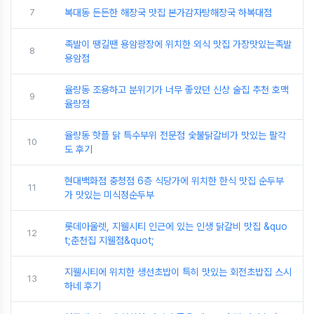
7
복대동 든든한 해장국 맛집 본가감자탕해장국 하복대점
족발이 땡길땐 용암광장에 위치한 외식 맛집 가장맛있는족발
8
용암점
율량동 조용하고 분위기가 너무 좋았던 신상 술집 추천 호맥
9
율량점
율량동 핫플 닭 특수부위 전문점 숯불닭갈비가 맛있는 팔각
10
도 후기
현대백화점 충청점 6층 식당가에 위치한 한식 맛집 순두부
11
가 맛있는 미식정순두부
롯데아울렛, 지웰시티 인근에 있는 인생 닭갈비 맛집 &quo
12
t;춘천집 지웰점&quot;
지웰시티에 위치한 생선초밥이 특히 맛있는 회전초밥집 스시
13
하네 후기