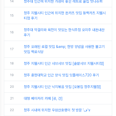
14
청주대 인근에 위치한 가성비 좋은 레트로 술집 맛나슈퍼
청주 지웰시티 인근에 위치한 돈카츠 맛집 동백카츠 지웰시
15
티점 후기
청주대 막걸리와 육전이 맛있는 한식주점 오미주 내돈내산
16
후기
청주 오래된 로컬 맛집 &amp; 한방 양념을 사용한 불고기
17
맛집 백로식당
18
청주 지웰시티 인근 샤브샤브 맛집 [솔밭샤브 지웰시티점]
19
청주 충청대학교 인근 양식 맛집 잇플레이스720 후기
20
청주 지웰시티 인근 낙지볶음 맛집 [오봉집 청주지웰점]
21
대형 베이커리 카페 [공, 간]
22
청주 시내에 위치한 우암산호랭이 첫 방문 'ڡ'४