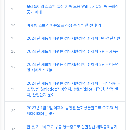
보라돌이의 소소한 일상 기록 모음 With. 서울의 봄 문화상
23
품권 예매
24
마케팅 초보의 버숑으로 직접 수익을 낸 찐 후기
25
2024년 새롭게 바뀌는 정부지원정책 및 혜택 1탄-청년지원
26
2024년 새롭게 바뀌는 정부지원정책 및 혜택 2탄 - 가족편
2024년 새롭게 바뀌는 정부지원정책 및 혜택 3탄 - 어르신
27
및 사회적 약자편
2024년 새롭게 바뀌는 정부지원정책 및 혜택 마지막 4탄 -
28
소상공인&middot;자영업자, 농&middot;어업인, 창업 벤
처, 산업단지 분야
2023년 1월 1일 이후에 발행된 문화상품권으로 CGV에서
29
영화예매하는 방법
헌 옷 기부하고 기부금 영수증으로 연말정산 세액공제받기
30