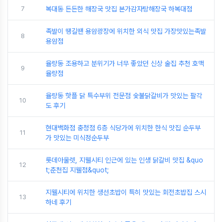
7
복대동 든든한 해장국 맛집 본가감자탕해장국 하복대점
족발이 땡길땐 용암광장에 위치한 외식 맛집 가장맛있는족발
8
용암점
율량동 조용하고 분위기가 너무 좋았던 신상 술집 추천 호맥
9
율량점
율량동 핫플 닭 특수부위 전문점 숯불닭갈비가 맛있는 팔각
10
도 후기
현대백화점 충청점 6층 식당가에 위치한 한식 맛집 순두부
11
가 맛있는 미식정순두부
롯데아울렛, 지웰시티 인근에 있는 인생 닭갈비 맛집 &quo
12
t;춘천집 지웰점&quot;
지웰시티에 위치한 생선초밥이 특히 맛있는 회전초밥집 스시
13
하네 후기