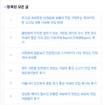
등록된 모든 글
최고급 숙성한돈 삼겹살을 숯불에 직접 구워주는 프라이빗
1
한 고깃집 세종 나성동 맛집 탄영
율량동에 위치한 분위기 있는 기념일 데이트 코스 추천 장소
2
가성비 좋은 이모 없는 이모카세 &quot;미옥관&quot; 후
기
사창동에 일본요리 전문점으로 스키야키가 너무 맛있는 이자
3
카야 최부짱
청주 사창동 된장밥이 맛있는 가성비 좋은 소고기 맛집 추천
4
대도영지한우 후기
5
지웰시티 인근에서 혼밥 하기 좋은 가성비 맛집 면식당 후기
산남동 예약이 필수인 두툼한 숙성회가 맛있는 숙성회 맛집
6
어촌별미 후기