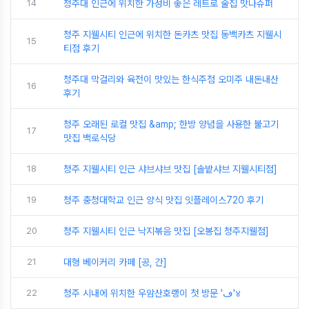
14
청주대 인근에 위치한 가성비 좋은 레트로 술집 맛나슈퍼
청주 지웰시티 인근에 위치한 돈카츠 맛집 동백카츠 지웰시
15
티점 후기
청주대 막걸리와 육전이 맛있는 한식주점 오미주 내돈내산
16
후기
청주 오래된 로컬 맛집 &amp; 한방 양념을 사용한 불고기
17
맛집 백로식당
18
청주 지웰시티 인근 샤브샤브 맛집 [솔밭샤브 지웰시티점]
19
청주 충청대학교 인근 양식 맛집 잇플레이스720 후기
20
청주 지웰시티 인근 낙지볶음 맛집 [오봉집 청주지웰점]
21
대형 베이커리 카페 [공, 간]
22
청주 시내에 위치한 우암산호랭이 첫 방문 'ڡ'४