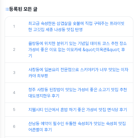
등록된 모든 글
최고급 숙성한돈 삼겹살을 숯불에 직접 구워주는 프라이빗
1
한 고깃집 세종 나성동 맛집 탄영
율량동에 위치한 분위기 있는 기념일 데이트 코스 추천 장소
2
가성비 좋은 이모 없는 이모카세 &quot;미옥관&quot; 후
기
사창동에 일본요리 전문점으로 스키야키가 너무 맛있는 이자
3
카야 최부짱
청주 사창동 된장밥이 맛있는 가성비 좋은 소고기 맛집 추천
4
대도영지한우 후기
5
지웰시티 인근에서 혼밥 하기 좋은 가성비 맛집 면식당 후기
산남동 예약이 필수인 두툼한 숙성회가 맛있는 숙성회 맛집
6
어촌별미 후기