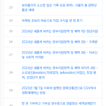
보라돌이의 소소한 일상 기록 모음 With. 서울의 봄 문화상
23
품권 예매
24
마케팅 초보의 버숑으로 직접 수익을 낸 찐 후기
25
2024년 새롭게 바뀌는 정부지원정책 및 혜택 1탄-청년지원
26
2024년 새롭게 바뀌는 정부지원정책 및 혜택 2탄 - 가족편
2024년 새롭게 바뀌는 정부지원정책 및 혜택 3탄 - 어르신
27
및 사회적 약자편
2024년 새롭게 바뀌는 정부지원정책 및 혜택 마지막 4탄 -
28
소상공인&middot;자영업자, 농&middot;어업인, 창업 벤
처, 산업단지 분야
2023년 1월 1일 이후에 발행된 문화상품권으로 CGV에서
29
영화예매하는 방법
헌 옷 기부하고 기부금 영수증으로 연말정산 세액공제받기
30