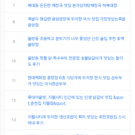
7
복대동 든든한 해장국 맛집 본가감자탕해장국 하복대점
족발이 땡길땐 용암광장에 위치한 외식 맛집 가장맛있는족발
8
용암점
율량동 조용하고 분위기가 너무 좋았던 신상 술집 추천 호맥
9
율량점
율량동 핫플 닭 특수부위 전문점 숯불닭갈비가 맛있는 팔각
10
도 후기
현대백화점 충청점 6층 식당가에 위치한 한식 맛집 순두부
11
가 맛있는 미식정순두부
롯데아울렛, 지웰시티 인근에 있는 인생 닭갈비 맛집 &quo
12
t;춘천집 지웰점&quot;
지웰시티에 위치한 생선초밥이 특히 맛있는 회전초밥집 스시
13
하네 후기