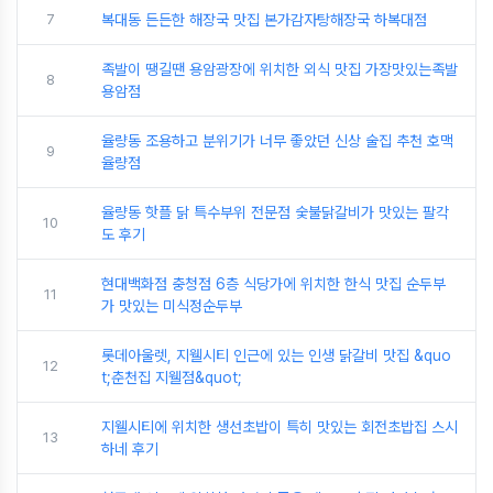
7
복대동 든든한 해장국 맛집 본가감자탕해장국 하복대점
족발이 땡길땐 용암광장에 위치한 외식 맛집 가장맛있는족발
8
용암점
율량동 조용하고 분위기가 너무 좋았던 신상 술집 추천 호맥
9
율량점
율량동 핫플 닭 특수부위 전문점 숯불닭갈비가 맛있는 팔각
10
도 후기
현대백화점 충청점 6층 식당가에 위치한 한식 맛집 순두부
11
가 맛있는 미식정순두부
롯데아울렛, 지웰시티 인근에 있는 인생 닭갈비 맛집 &quo
12
t;춘천집 지웰점&quot;
지웰시티에 위치한 생선초밥이 특히 맛있는 회전초밥집 스시
13
하네 후기