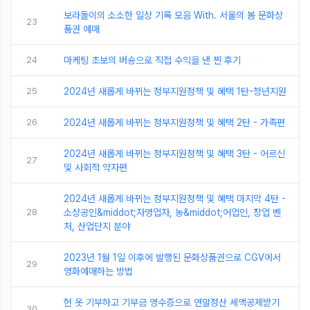
보라돌이의 소소한 일상 기록 모음 With. 서울의 봄 문화상
23
품권 예매
24
마케팅 초보의 버숑으로 직접 수익을 낸 찐 후기
25
2024년 새롭게 바뀌는 정부지원정책 및 혜택 1탄-청년지원
26
2024년 새롭게 바뀌는 정부지원정책 및 혜택 2탄 - 가족편
2024년 새롭게 바뀌는 정부지원정책 및 혜택 3탄 - 어르신
27
및 사회적 약자편
2024년 새롭게 바뀌는 정부지원정책 및 혜택 마지막 4탄 -
28
소상공인&middot;자영업자, 농&middot;어업인, 창업 벤
처, 산업단지 분야
2023년 1월 1일 이후에 발행된 문화상품권으로 CGV에서
29
영화예매하는 방법
헌 옷 기부하고 기부금 영수증으로 연말정산 세액공제받기
30