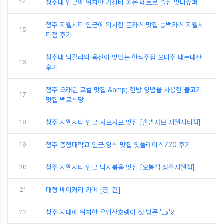
14
청주대 인근에 위치한 가성비 좋은 레트로 술집 맛나슈퍼
청주 지웰시티 인근에 위치한 돈카츠 맛집 동백카츠 지웰시
15
티점 후기
청주대 막걸리와 육전이 맛있는 한식주점 오미주 내돈내산
16
후기
청주 오래된 로컬 맛집 &amp; 한방 양념을 사용한 불고기
17
맛집 백로식당
18
청주 지웰시티 인근 샤브샤브 맛집 [솔밭샤브 지웰시티점]
19
청주 충청대학교 인근 양식 맛집 잇플레이스720 후기
20
청주 지웰시티 인근 낙지볶음 맛집 [오봉집 청주지웰점]
21
대형 베이커리 카페 [공, 간]
22
청주 시내에 위치한 우암산호랭이 첫 방문 'ڡ'४