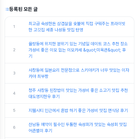
등록된 모든 글
최고급 숙성한돈 삼겹살을 숯불에 직접 구워주는 프라이빗
1
한 고깃집 세종 나성동 맛집 탄영
율량동에 위치한 분위기 있는 기념일 데이트 코스 추천 장소
2
가성비 좋은 이모 없는 이모카세 &quot;미옥관&quot; 후
기
사창동에 일본요리 전문점으로 스키야키가 너무 맛있는 이자
3
카야 최부짱
청주 사창동 된장밥이 맛있는 가성비 좋은 소고기 맛집 추천
4
대도영지한우 후기
5
지웰시티 인근에서 혼밥 하기 좋은 가성비 맛집 면식당 후기
산남동 예약이 필수인 두툼한 숙성회가 맛있는 숙성회 맛집
6
어촌별미 후기