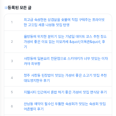
등록된 모든 글
최고급 숙성한돈 삼겹살을 숯불에 직접 구워주는 프라이빗
1
한 고깃집 세종 나성동 맛집 탄영
율량동에 위치한 분위기 있는 기념일 데이트 코스 추천 장소
2
가성비 좋은 이모 없는 이모카세 &quot;미옥관&quot; 후
기
사창동에 일본요리 전문점으로 스키야키가 너무 맛있는 이자
3
카야 최부짱
청주 사창동 된장밥이 맛있는 가성비 좋은 소고기 맛집 추천
4
대도영지한우 후기
5
지웰시티 인근에서 혼밥 하기 좋은 가성비 맛집 면식당 후기
산남동 예약이 필수인 두툼한 숙성회가 맛있는 숙성회 맛집
6
어촌별미 후기