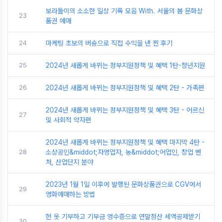
보라돌이의 소소한 일상 기록 모음 With. 서울의 봄 문화상
23
품권 예매
24
마케팅 초보의 버숑으로 직접 수익을 낸 찐 후기
25
2024년 새롭게 바뀌는 정부지원정책 및 혜택 1탄-청년지원
26
2024년 새롭게 바뀌는 정부지원정책 및 혜택 2탄 - 가족편
2024년 새롭게 바뀌는 정부지원정책 및 혜택 3탄 - 어르신
27
및 사회적 약자편
2024년 새롭게 바뀌는 정부지원정책 및 혜택 마지막 4탄 -
28
소상공인&middot;자영업자, 농&middot;어업인, 창업 벤
처, 산업단지 분야
2023년 1월 1일 이후에 발행된 문화상품권으로 CGV에서
29
영화예매하는 방법
헌 옷 기부하고 기부금 영수증으로 연말정산 세액공제받기
30