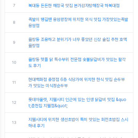
7
복대동 든든한 해장국 맛집 본가감자탕해장국 하복대점
족발이 땡길땐 용암광장에 위치한 외식 맛집 가장맛있는족발
8
용암점
율량동 조용하고 분위기가 너무 좋았던 신상 술집 추천 호맥
9
율량점
율량동 핫플 닭 특수부위 전문점 숯불닭갈비가 맛있는 팔각
10
도 후기
현대백화점 충청점 6층 식당가에 위치한 한식 맛집 순두부
11
가 맛있는 미식정순두부
롯데아울렛, 지웰시티 인근에 있는 인생 닭갈비 맛집 &quo
12
t;춘천집 지웰점&quot;
지웰시티에 위치한 생선초밥이 특히 맛있는 회전초밥집 스시
13
하네 후기