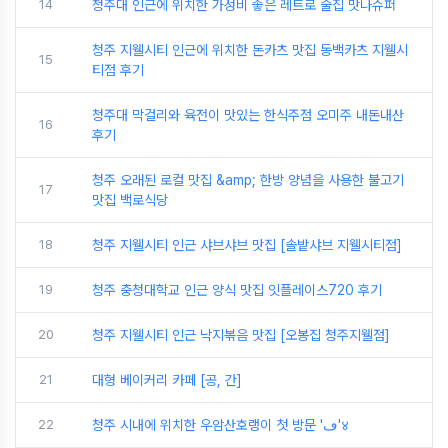
14
청주대 인근에 위치한 가성비 좋은 레트로 술집 맛나슈퍼
청주 지웰시티 인근에 위치한 돈카츠 맛집 동백카츠 지웰시
15
티점 후기
청주대 막걸리와 육전이 맛있는 한식주점 오미주 내돈내산
16
후기
청주 오래된 로컬 맛집 &amp; 한방 양념을 사용한 불고기
17
맛집 백로식당
18
청주 지웰시티 인근 샤브샤브 맛집 [솔밭샤브 지웰시티점]
19
청주 충청대학교 인근 양식 맛집 잇플레이스720 후기
20
청주 지웰시티 인근 낙지볶음 맛집 [오봉집 청주지웰점]
21
대형 베이커리 카페 [공, 간]
22
청주 시내에 위치한 우암산호랭이 첫 방문 'ڡ'४