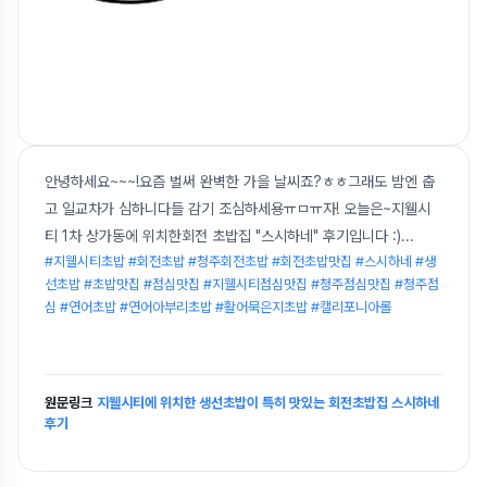
안녕하세요~~~!요즘 벌써 완벽한 가을 날씨죠?ㅎㅎ그래도 밤엔 춥
고 일교차가 심하니다들 감기 조심하세용ㅠㅁㅠ자! 오늘은~지웰시
티 1차 상가동에 위치한회전 초밥집 "스시하네" 후기입니다 :)
...
#지웰시티초밥 #회전초밥 #청주회전초밥 #회전초밥맛집 #스시하네 #생
선초밥 #초밥맛집 #점심맛집 #지웰시티점심맛집 #청주점심맛집 #청주점
심 #연어초밥 #연어아부리초밥 #활어묵은지초밥 #캘리포니아롤
원문링크
지웰시티에 위치한 생선초밥이 특히 맛있는 회전초밥집 스시하네
후기