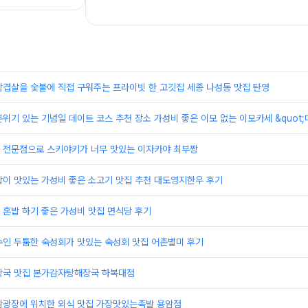
삼겹살을 숯불에 직접 구워주는 프라이빗 한 고깃집 세종 나성동 맛집 탄영
위기 있는 기념일 데이트 코스 추천 장소 가성비 좋은 이모 없는 이모카세 &quot;미
 전문점으로 스키야키가 너무 맛있는 이자카야 최부짱
밥이 맛있는 가성비 좋은 소고기 맛집 추천 대도영지한우 후기
혼밥 하기 좋은 가성비 맛집 면식당 후기
수인 두툼한 숙성회가 맛있는 숙성회 맛집 어촌별미 후기
장국 맛집 본가감자탕해장국 하복대점
암광장에 위치한 외식 맛집 가장맛있는족발 용암점