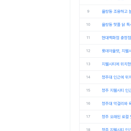
9
율량동 조용하고 분
10
율량동 핫플 닭 
11
현대백화점 충청점
12
롯데아울렛, 지웰시
13
지웰시티에 위치한
14
청주대 인근에 위
15
청주 지웰시티 인
16
청주대 막걸리와 
17
청주 오래된 로컬 
18
청주 지웰시티 인근