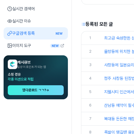
실시간 검색어
실시간 이슈
등록된 모든 글
구글검색 등록
NEW
1
최고급 숙성한돈 
이미지 도구
NEW
2
율량동에 위치한 분
캐시큐브
3
사창동에 일본요리
일상이 포인트가 되는 앱
쇼핑 경유
4
청주 사창동 된장
각종 미션으로 적립
앱다운로드 ㄱㄱ?
→
5
지웰시티 인근에서 
6
산남동 예약이 필
7
복대동 든든한 해
8
족발이 땡길땐 용