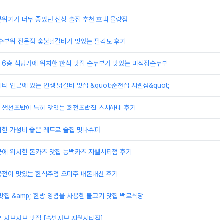
위기가 너무 좋았던 신상 술집 추천 호맥 율량점
특수부위 전문점 숯불닭갈비가 맛있는 팔각도 후기
 6층 식당가에 위치한 한식 맛집 순두부가 맛있는 미식정순두부
티 인근에 있는 인생 닭갈비 맛집 &quot;춘천집 지웰점&quot;
 생선초밥이 특히 맛있는 회전초밥집 스시하네 후기
치한 가성비 좋은 레트로 술집 맛나슈퍼
근에 위치한 돈카츠 맛집 동백카츠 지웰시티점 후기
육전이 맛있는 한식주점 오미주 내돈내산 후기
맛집 &amp; 한방 양념을 사용한 불고기 맛집 백로식당
 샤브샤브 맛집 [솔밭샤브 지웰시티점]