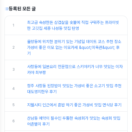
등록된 모든 글
최고급 숙성한돈 삼겹살을 숯불에 직접 구워주는 프라이빗
1
한 고깃집 세종 나성동 맛집 탄영
율량동에 위치한 분위기 있는 기념일 데이트 코스 추천 장소
2
가성비 좋은 이모 없는 이모카세 &quot;미옥관&quot; 후
기
사창동에 일본요리 전문점으로 스키야키가 너무 맛있는 이자
3
카야 최부짱
청주 사창동 된장밥이 맛있는 가성비 좋은 소고기 맛집 추천
4
대도영지한우 후기
5
지웰시티 인근에서 혼밥 하기 좋은 가성비 맛집 면식당 후기
산남동 예약이 필수인 두툼한 숙성회가 맛있는 숙성회 맛집
6
어촌별미 후기