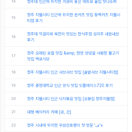
14
청주대 인근에 위치한 가성비 좋은 레트로 술집 맛나슈퍼
청주 지웰시티 인근에 위치한 돈카츠 맛집 동백카츠 지웰시
15
티점 후기
청주대 막걸리와 육전이 맛있는 한식주점 오미주 내돈내산
16
후기
청주 오래된 로컬 맛집 &amp; 한방 양념을 사용한 불고기
17
맛집 백로식당
18
청주 지웰시티 인근 샤브샤브 맛집 [솔밭샤브 지웰시티점]
19
청주 충청대학교 인근 양식 맛집 잇플레이스720 후기
20
청주 지웰시티 인근 낙지볶음 맛집 [오봉집 청주지웰점]
21
대형 베이커리 카페 [공, 간]
22
청주 시내에 위치한 우암산호랭이 첫 방문 'ڡ'४