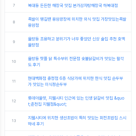
7
복대동 든든한 해장국 맛집 본가감자탕해장국 하복대점
족발이 땡길땐 용암광장에 위치한 외식 맛집 가장맛있는족발
8
용암점
율량동 조용하고 분위기가 너무 좋았던 신상 술집 추천 호맥
9
율량점
율량동 핫플 닭 특수부위 전문점 숯불닭갈비가 맛있는 팔각
10
도 후기
현대백화점 충청점 6층 식당가에 위치한 한식 맛집 순두부
11
가 맛있는 미식정순두부
롯데아울렛, 지웰시티 인근에 있는 인생 닭갈비 맛집 &quo
12
t;춘천집 지웰점&quot;
지웰시티에 위치한 생선초밥이 특히 맛있는 회전초밥집 스시
13
하네 후기