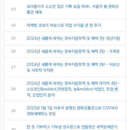
보라돌이의 소소한 일상 기록 모음 With. 서울의 봄 문화상
23
품권 예매
24
마케팅 초보의 버숑으로 직접 수익을 낸 찐 후기
25
2024년 새롭게 바뀌는 정부지원정책 및 혜택 1탄-청년지원
26
2024년 새롭게 바뀌는 정부지원정책 및 혜택 2탄 - 가족편
2024년 새롭게 바뀌는 정부지원정책 및 혜택 3탄 - 어르신
27
및 사회적 약자편
2024년 새롭게 바뀌는 정부지원정책 및 혜택 마지막 4탄 -
28
소상공인&middot;자영업자, 농&middot;어업인, 창업 벤
처, 산업단지 분야
2023년 1월 1일 이후에 발행된 문화상품권으로 CGV에서
29
영화예매하는 방법
헌 옷 기부하고 기부금 영수증으로 연말정산 세액공제받기
30