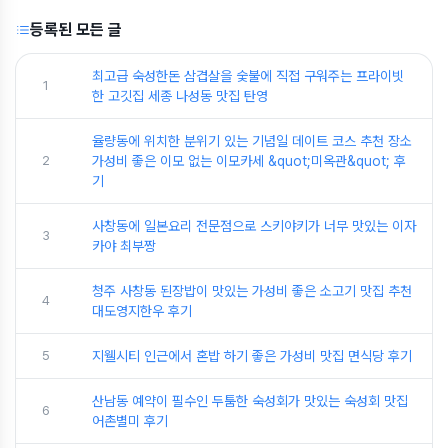
등록된 모든 글
최고급 숙성한돈 삼겹살을 숯불에 직접 구워주는 프라이빗
1
한 고깃집 세종 나성동 맛집 탄영
율량동에 위치한 분위기 있는 기념일 데이트 코스 추천 장소
2
가성비 좋은 이모 없는 이모카세 &quot;미옥관&quot; 후
기
사창동에 일본요리 전문점으로 스키야키가 너무 맛있는 이자
3
카야 최부짱
청주 사창동 된장밥이 맛있는 가성비 좋은 소고기 맛집 추천
4
대도영지한우 후기
5
지웰시티 인근에서 혼밥 하기 좋은 가성비 맛집 면식당 후기
산남동 예약이 필수인 두툼한 숙성회가 맛있는 숙성회 맛집
6
어촌별미 후기