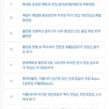
7
복대동 든든한 해장국 맛집 본가감자탕해장국 하복대점
족발이 땡길땐 용암광장에 위치한 외식 맛집 가장맛있는족발
8
용암점
율량동 조용하고 분위기가 너무 좋았던 신상 술집 추천 호맥
9
율량점
율량동 핫플 닭 특수부위 전문점 숯불닭갈비가 맛있는 팔각
10
도 후기
현대백화점 충청점 6층 식당가에 위치한 한식 맛집 순두부
11
가 맛있는 미식정순두부
롯데아울렛, 지웰시티 인근에 있는 인생 닭갈비 맛집 &quo
12
t;춘천집 지웰점&quot;
지웰시티에 위치한 생선초밥이 특히 맛있는 회전초밥집 스시
13
하네 후기