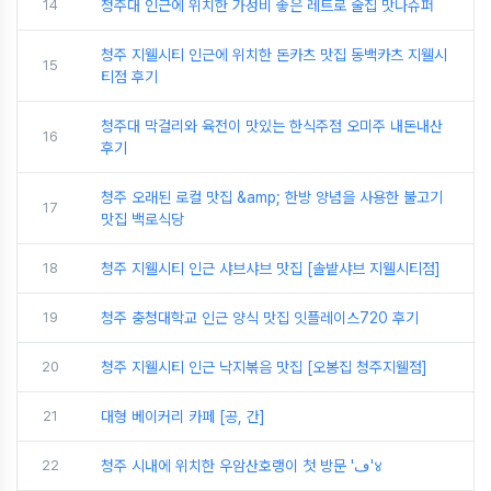
14
청주대 인근에 위치한 가성비 좋은 레트로 술집 맛나슈퍼
청주 지웰시티 인근에 위치한 돈카츠 맛집 동백카츠 지웰시
15
티점 후기
청주대 막걸리와 육전이 맛있는 한식주점 오미주 내돈내산
16
후기
청주 오래된 로컬 맛집 &amp; 한방 양념을 사용한 불고기
17
맛집 백로식당
18
청주 지웰시티 인근 샤브샤브 맛집 [솔밭샤브 지웰시티점]
19
청주 충청대학교 인근 양식 맛집 잇플레이스720 후기
20
청주 지웰시티 인근 낙지볶음 맛집 [오봉집 청주지웰점]
21
대형 베이커리 카페 [공, 간]
22
청주 시내에 위치한 우암산호랭이 첫 방문 'ڡ'४