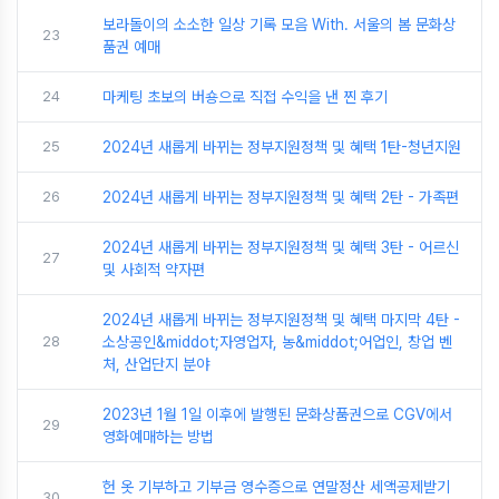
보라돌이의 소소한 일상 기록 모음 With. 서울의 봄 문화상
23
품권 예매
24
마케팅 초보의 버숑으로 직접 수익을 낸 찐 후기
25
2024년 새롭게 바뀌는 정부지원정책 및 혜택 1탄-청년지원
26
2024년 새롭게 바뀌는 정부지원정책 및 혜택 2탄 - 가족편
2024년 새롭게 바뀌는 정부지원정책 및 혜택 3탄 - 어르신
27
및 사회적 약자편
2024년 새롭게 바뀌는 정부지원정책 및 혜택 마지막 4탄 -
28
소상공인&middot;자영업자, 농&middot;어업인, 창업 벤
처, 산업단지 분야
2023년 1월 1일 이후에 발행된 문화상품권으로 CGV에서
29
영화예매하는 방법
헌 옷 기부하고 기부금 영수증으로 연말정산 세액공제받기
30