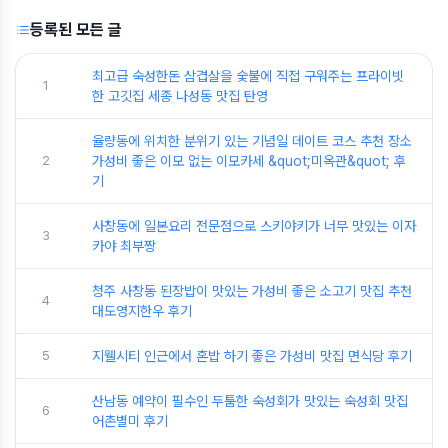
등록된 모든 글
최고급 숙성한돈 삼겹살을 숯불에 직접 구워주는 프라이빗
1
한 고깃집 세종 나성동 맛집 탄영
율량동에 위치한 분위기 있는 기념일 데이트 코스 추천 장소
2
가성비 좋은 이모 없는 이모카세 &quot;미옥관&quot; 후
기
사창동에 일본요리 전문점으로 스키야키가 너무 맛있는 이자
3
카야 최부짱
청주 사창동 된장밥이 맛있는 가성비 좋은 소고기 맛집 추천
4
대도영지한우 후기
5
지웰시티 인근에서 혼밥 하기 좋은 가성비 맛집 면식당 후기
산남동 예약이 필수인 두툼한 숙성회가 맛있는 숙성회 맛집
6
어촌별미 후기