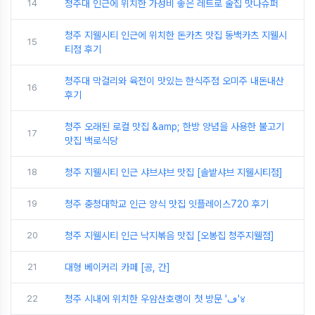
14
청주대 인근에 위치한 가성비 좋은 레트로 술집 맛나슈퍼
청주 지웰시티 인근에 위치한 돈카츠 맛집 동백카츠 지웰시
15
티점 후기
청주대 막걸리와 육전이 맛있는 한식주점 오미주 내돈내산
16
후기
청주 오래된 로컬 맛집 &amp; 한방 양념을 사용한 불고기
17
맛집 백로식당
18
청주 지웰시티 인근 샤브샤브 맛집 [솔밭샤브 지웰시티점]
19
청주 충청대학교 인근 양식 맛집 잇플레이스720 후기
20
청주 지웰시티 인근 낙지볶음 맛집 [오봉집 청주지웰점]
21
대형 베이커리 카페 [공, 간]
22
청주 시내에 위치한 우암산호랭이 첫 방문 'ڡ'४