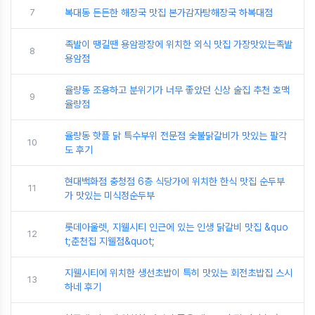
7
복대동 든든한 해장국 맛집 본가감자탕해장국 하복대점
족발이 땡길땐 용암광장에 위치한 외식 맛집 가장맛있는족발
8
용암점
율량동 조용하고 분위기가 너무 좋았던 신상 술집 추천 호맥
9
율량점
율량동 핫플 닭 특수부위 전문점 숯불닭갈비가 맛있는 팔각
10
도 후기
현대백화점 충청점 6층 식당가에 위치한 한식 맛집 순두부
11
가 맛있는 미식정순두부
롯데아울렛, 지웰시티 인근에 있는 인생 닭갈비 맛집 &quo
12
t;춘천집 지웰점&quot;
지웰시티에 위치한 생선초밥이 특히 맛있는 회전초밥집 스시
13
하네 후기