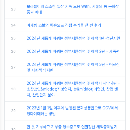
보라돌이의 소소한 일상 기록 모음 With. 서울의 봄 문화상
23
품권 예매
24
마케팅 초보의 버숑으로 직접 수익을 낸 찐 후기
25
2024년 새롭게 바뀌는 정부지원정책 및 혜택 1탄-청년지원
26
2024년 새롭게 바뀌는 정부지원정책 및 혜택 2탄 - 가족편
2024년 새롭게 바뀌는 정부지원정책 및 혜택 3탄 - 어르신
27
및 사회적 약자편
2024년 새롭게 바뀌는 정부지원정책 및 혜택 마지막 4탄 -
28
소상공인&middot;자영업자, 농&middot;어업인, 창업 벤
처, 산업단지 분야
2023년 1월 1일 이후에 발행된 문화상품권으로 CGV에서
29
영화예매하는 방법
헌 옷 기부하고 기부금 영수증으로 연말정산 세액공제받기
30