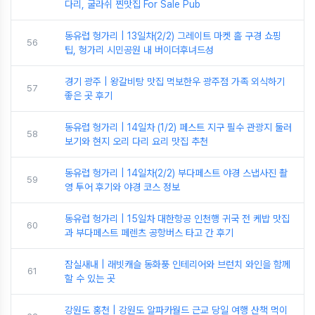
다리, 굴라쉬 찐맛집 For Sale Pub
동유럽 헝가리 | 13일차(2/2) 그레이트 마켓 홀 구경 쇼핑
56
팁, 헝가리 시민공원 내 버이더후녀드성
경기 광주 | 왕갈비탕 맛집 먹보한우 광주점 가족 외식하기
57
좋은 곳 후기
동유럽 헝가리 | 14일차 (1/2) 페스트 지구 필수 관광지 둘러
58
보기와 현지 오리 다리 요리 맛집 추천
동유럽 헝가리 | 14일차(2/2) 부다페스트 야경 스냅사진 촬
59
영 투어 후기와 야경 코스 정보
동유럽 헝가리 | 15일차 대한항공 인천행 귀국 전 케밥 맛집
60
과 부다페스트 페렌츠 공항버스 타고 간 후기
잠실새내 | 래빗캐슬 동화풍 인테리어와 브런치 와인을 함께
61
할 수 있는 곳
강원도 홍천 | 강원도 알파카월드 근교 당일 여행 산책 먹이