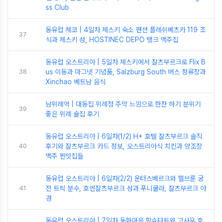
ss Club
동유럽 체코 | 4일차 체스키 숙소 펜션 플레쉬베츠카 119 조
37
식과 체스키 성, HOSTINEC DEPO 탱크 맥주집
동유럽 오스트리아 | 5일차 체스키에서 잘츠부르크로 Flix B
38
us 이동과 마그넷 기념품, Salzburg South 버스 정류장과
Xinchao 베트남 음식
남위례역 | 대동집 위례점 주막 느낌으로 한잔 하기 분위기
39
좋은 위례 술집 후기
동유럽 오스트리아 | 6일차(1/2) H+ 호텔 잘츠부르크 솔직
40
후기와 잘츠부르크 카드 정보, 오스트리아식 치킨과 양조장
맥주 찐맛집들
동유럽 오스트리아 | 6일차(2/2) 운터스베르크와 헬브룬 궁
41
전 트릭 분수, 호엔잘츠부르크 성과 푸니쿨라, 잘츠부르크 야
경
동유럽 오스트리아 | 7일차 동화마을 할슈타트와 고사우 호