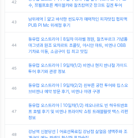
42
수, 쯔뵐프호른 케이블카와 잘츠캄머굿 장크트 길겐 투어
남위례역 | 얇고 바삭한 씬도우가 매력적인 피자맛집 펍피맥
43
PUB PI Mc 위례점 후기
동유럽 오스트리아 | 8일차 미라벨 정원, 잘츠부르크 기념품
44
마그넷과 원조 모차르트 초콜릿, 아시안 마트, 비엔나 OBB
기차로 이동, 소금구이 립 최고 맛집
동유럽 오스트리아 | 9일차(1/2) 비엔나 현지 반나절 가이드
45
투어 후기와 관광 정보
동유럽 오스트리아 | 9일차(2/2) 쇤부른 궁전 투어와 립스오
46
브비엔나 예약 방문 후기, 비엔나 야경 구경
동유럽 오스트리아 | 10일차(1/2) 레오나르도 빈 하우트반호
47
프 호텔 후기 및 비엔나 프라이탁 쇼핑 트래블월렛 택스 리펀
정보
강남역 신분당선 | 어로선목로집 강남점 살얼음 생맥주와 조
48
개구이 메뉴 컨셉이 확실한 포차술집