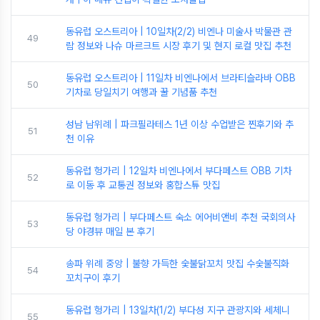
동유럽 오스트리아 | 10일차(2/2) 비엔나 미술사 박물관 관
49
람 정보와 나슈 마르크트 시장 후기 및 현지 로컬 맛집 추천
동유럽 오스트리아 | 11일차 비엔나에서 브라티슬라바 OBB
50
기차로 당일치기 여행과 꿀 기념품 추천
성남 남위례 | 파크필라테스 1년 이상 수업받은 찐후기와 추
51
천 이유
동유럽 헝가리 | 12일차 비엔나에서 부다페스트 OBB 기차
52
로 이동 후 교통권 정보와 홍합스튜 맛집
동유럽 헝가리 | 부다페스트 숙소 에어비앤비 추천 국회의사
53
당 야경뷰 매일 본 후기
송파 위례 중앙 | 불향 가득한 숯불닭꼬치 맛집 수숯불직화
54
꼬치구이 후기
동유럽 헝가리 | 13일차(1/2) 부다성 지구 관광지와 세체니
55