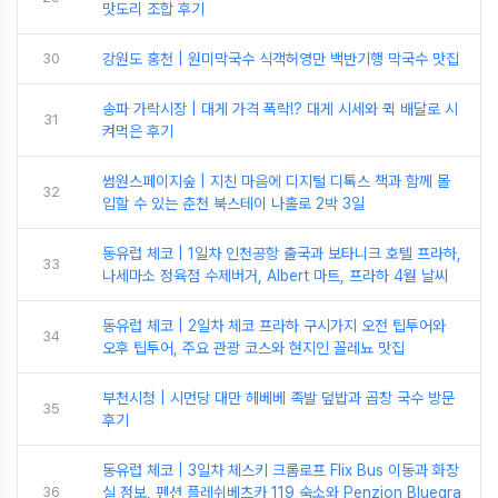
맛도리 조합 후기
30
강원도 홍천 | 원미막국수 식객허영만 백반기행 막국수 맛집
송파 가락시장 | 대게 가격 폭락!? 대게 시세와 퀵 배달로 시
31
켜먹은 후기
썸원스페이지숲 | 지친 마음에 디지털 디톡스 책과 함께 몰
32
입할 수 있는 춘천 북스테이 나홀로 2박 3일
동유럽 체코 | 1일차 인천공항 출국과 보타니크 호텔 프라하,
33
나세마소 정육점 수제버거, Albert 마트, 프라하 4월 날씨
동유럽 체코 | 2일차 체코 프라하 구시가지 오전 팁투어와
34
오후 팁투어, 주요 관광 코스와 현지인 꼴레뇨 맛집
부천시청 | 시먼당 대만 헤베베 족발 덮밥과 곱창 국수 방문
35
후기
동유럽 체코 | 3일차 체스키 크롬로프 Flix Bus 이동과 화장
36
실 정보, 펜션 플레쉬베츠카 119 숙소와 Penzion Bluegra