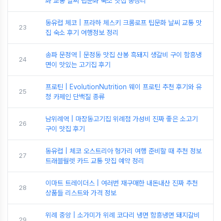
화 교통 날씨 팁문화 숙소 맛집 총정리
동유럽 체코 | 프라하 체스키 크롬로프 팁문화 날씨 교통 맛
23
집 숙소 후기 여행정보 정리
송파 문정역 | 문정동 맛집 산봉 흑돼지 생갈비 구이 함흥냉
24
면이 맛있는 고기집 후기
프로틴 | EvolutionNutrition 웨이 프로틴 추천 후기와 유
25
청 카제인 단백질 종류
남위례역 | 마장동고기집 위례점 가성비 진짜 좋은 소고기
26
구이 맛집 후기
동유럽 | 체코 오스트리아 헝가리 여행 준비할 때 추천 정보
27
트래블월렛 카드 교통 맛집 예약 정리
이마트 트레이더스 | 여러번 재구매한 내돈내산 진짜 추천
28
상품들 리스트와 가격 정보
위례 중앙 | 소가미가 위례 코다리 냉면 함흥냉면 돼지갈비
29