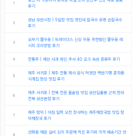
1
후기
성남 모란시장 | 5일장 맛집 영진네 칼국수 유명 손칼국수
2
후기
오뚜기 쫄우동 | 트레이더스 신상 우동 추천템인 쫄우동 레
3
시피 조리방법 후기
4
전통주 | 예산 사과 와인 추사 40 오크 숙성 증류주 후기
제주 서귀포 | 제주 전통 제사 음식 허영만 백반기행 혼차롱
5
식개집 한상 맛집 후기
제주 서귀포 | 전복 전문 돌솥밥 맛집 성산일출봉 근처 한라
6
전복 성산본점 후기
제주 함덕 | 아침 일찍 오전 장사하는 제주해장국밥 맛집 함
7
덕해장국 후기
선화동 매운 실비 김치 주문해 먹은 후기와 가격 배송기간 양
8