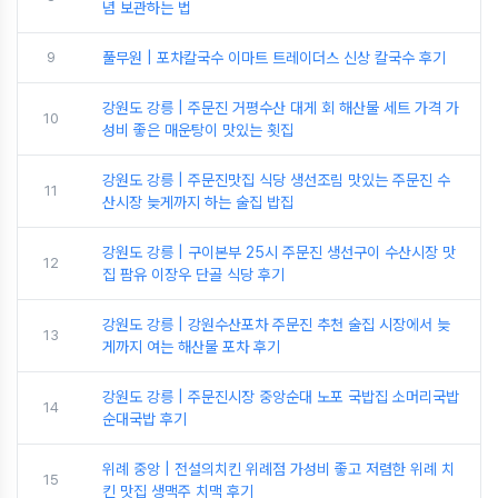
념 보관하는 법
9
풀무원 | 포차칼국수 이마트 트레이더스 신상 칼국수 후기
강원도 강릉 | 주문진 거평수산 대게 회 해산물 세트 가격 가
10
성비 좋은 매운탕이 맛있는 횟집
강원도 강릉 | 주문진맛집 식당 생선조림 맛있는 주문진 수
11
산시장 늦게까지 하는 술집 밥집
강원도 강릉 | 구이본부 25시 주문진 생선구이 수산시장 맛
12
집 팜유 이장우 단골 식당 후기
강원도 강릉 | 강원수산포차 주문진 추천 술집 시장에서 늦
13
게까지 여는 해산물 포차 후기
강원도 강릉 | 주문진시장 중앙순대 노포 국밥집 소머리국밥
14
순대국밥 후기
위례 중앙 | 전설의치킨 위례점 가성비 좋고 저렴한 위례 치
15
킨 맛집 생맥주 치맥 후기