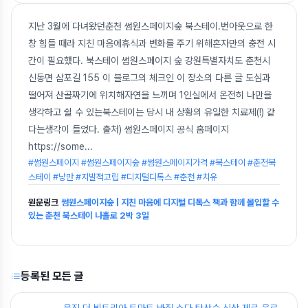
지난 3월에 다녀왔던춘천 썸원스페이지숲 북스테이.번아웃으로 한
창 힘들 때라 지친 마음에휴식과 변화를 주기 위해혼자만의 충전 시
간이 필요했다. 북스테이 썸원스페이지 숲 강원특별자치도 춘천시
신동면 삼포길 155 이 블로그의 체크인 이 장소의 다른 글 도심과
떨어져 산골짜기에 위치해자연을 느끼며 1인실에서 온전히 나만을
생각하고 쉴 수 있는북스테이는 당시 내 상황의 유일한 치료제(!) 같
다는생각이 들었다. 출처) 썸원스페이지 공식 홈페이지
https://some
...
#썸원스페이지 #썸원스페이지숲 #썸원스페이지가격 #북스테이 #춘천북
스테이 #낭만 #지발적고립 #디지털디톡스 #춘천 #치유
원문링크
썸원스페이지숲 | 지친 마음에 디지털 디톡스 책과 함께 몰입할 수
있는 춘천 북스테이 나홀로 2박 3일
등록된 모든 글
웅진 더 빅토리아 토마토 바질 소다 탄산수 신상 제로 음료