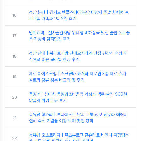
성남 분당 | 경기도 템플스테이 분당 대광사 주말 체험형 프
16
로그램 가족과 1박 2일 후기
남위례역 | 신사골감자탕 위례점 뼈해장국 맛집 술안주로 좋
17
은 가성비 감자탕집 후기
성남 단대 | 봄이보리밥 단대오거리역 맛집 건강식 혼밥 외
18
식으로 좋은 보리밥 한상 후기
제로 아이스크림 | 스크류바 죠스바 제로캡 3종 제로 슈가
19
칼로리 당류 성분 비교와 맛 후기
문정역 | 생마차 문정법조타운점 가성비 맥주 술집 900원
20
닭날개 튀김 메뉴 후기
동유럽 헝가리 | 부다페스트 날씨 교통 정보 팁문화 에어비
21
앤비 숙소 기념품 야경 투어 맛집 정리
동유럽 오스트리아 | 잘츠부르크 할슈타트 비엔나 여행팁문
22