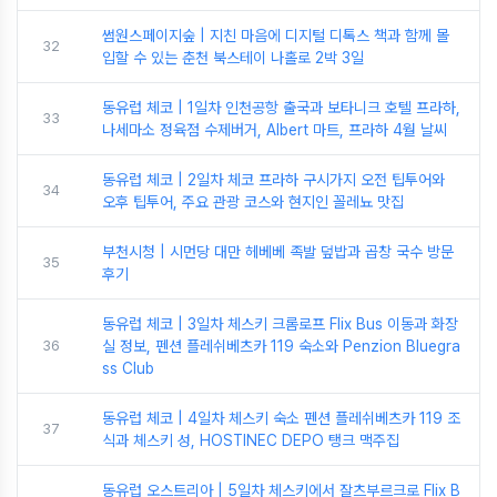
썸원스페이지숲 | 지친 마음에 디지털 디톡스 책과 함께 몰
32
입할 수 있는 춘천 북스테이 나홀로 2박 3일
동유럽 체코 | 1일차 인천공항 출국과 보타니크 호텔 프라하,
33
나세마소 정육점 수제버거, Albert 마트, 프라하 4월 날씨
동유럽 체코 | 2일차 체코 프라하 구시가지 오전 팁투어와
34
오후 팁투어, 주요 관광 코스와 현지인 꼴레뇨 맛집
부천시청 | 시먼당 대만 헤베베 족발 덮밥과 곱창 국수 방문
35
후기
동유럽 체코 | 3일차 체스키 크롬로프 Flix Bus 이동과 화장
36
실 정보, 펜션 플레쉬베츠카 119 숙소와 Penzion Bluegra
ss Club
동유럽 체코 | 4일차 체스키 숙소 펜션 플레쉬베츠카 119 조
37
식과 체스키 성, HOSTINEC DEPO 탱크 맥주집
동유럽 오스트리아 | 5일차 체스키에서 잘츠부르크로 Flix B