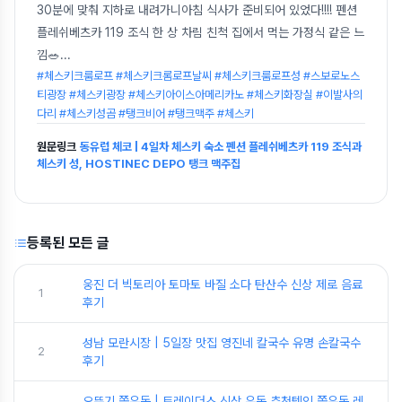
30분에 맞춰 지하로 내려가니아침 식사가 준비되어 있었다!!!! 펜션
플레쉬베츠카 119 조식 한 상 차림 친척 집에서 먹는 가정식 같은 느
낌🥗
...
#체스키크룸로프 #체스키크롬로프날씨 #체스키크룸로프성 #스보로노스
티광장 #체스키광장 #체스키아이스아메리카노 #체스키화장실 #이발사의
다리 #체스키성곰 #탱크비어 #탱크맥주 #체스키
원문링크
동유럽 체코 | 4일차 체스키 숙소 펜션 플레쉬베츠카 119 조식과
체스키 성, HOSTINEC DEPO 탱크 맥주집
등록된 모든 글
웅진 더 빅토리아 토마토 바질 소다 탄산수 신상 제로 음료
1
후기
성남 모란시장 | 5일장 맛집 영진네 칼국수 유명 손칼국수
2
후기
오뚜기 쫄우동 | 트레이더스 신상 우동 추천템인 쫄우동 레