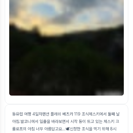
동유럽 여행 4일차펜션 플레쉬 베츠카 119 조식체스키에서 둘째 날
아침.발코니에서 일출을 바라보면서 시작 동이 트고 있는 체스키 크
룸로프의 아침 너무 아름답고요...🕊️신청한 조식을 먹기 위해 8시