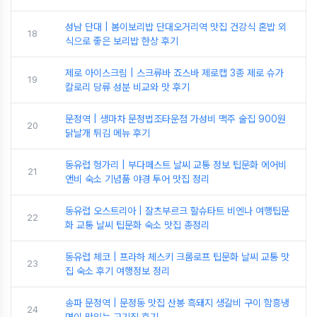
성남 단대 | 봄이보리밥 단대오거리역 맛집 건강식 혼밥 외
18
식으로 좋은 보리밥 한상 후기
제로 아이스크림 | 스크류바 죠스바 제로캡 3종 제로 슈가
19
칼로리 당류 성분 비교와 맛 후기
문정역 | 생마차 문정법조타운점 가성비 맥주 술집 900원
20
닭날개 튀김 메뉴 후기
동유럽 헝가리 | 부다페스트 날씨 교통 정보 팁문화 에어비
21
앤비 숙소 기념품 야경 투어 맛집 정리
동유럽 오스트리아 | 잘츠부르크 할슈타트 비엔나 여행팁문
22
화 교통 날씨 팁문화 숙소 맛집 총정리
동유럽 체코 | 프라하 체스키 크롬로프 팁문화 날씨 교통 맛
23
집 숙소 후기 여행정보 정리
송파 문정역 | 문정동 맛집 산봉 흑돼지 생갈비 구이 함흥냉
24