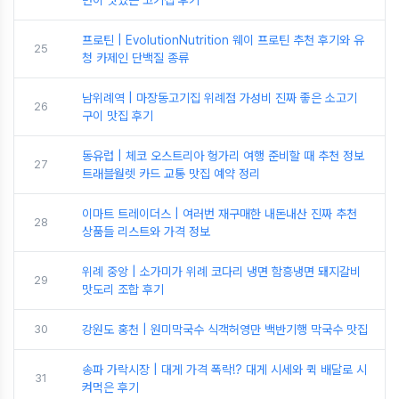
면이 맛있는 고기집 후기
프로틴 | EvolutionNutrition 웨이 프로틴 추천 후기와 유
25
청 카제인 단백질 종류
남위례역 | 마장동고기집 위례점 가성비 진짜 좋은 소고기
26
구이 맛집 후기
동유럽 | 체코 오스트리아 헝가리 여행 준비할 때 추천 정보
27
트래블월렛 카드 교통 맛집 예약 정리
이마트 트레이더스 | 여러번 재구매한 내돈내산 진짜 추천
28
상품들 리스트와 가격 정보
위례 중앙 | 소가미가 위례 코다리 냉면 함흥냉면 돼지갈비
29
맛도리 조합 후기
30
강원도 홍천 | 원미막국수 식객허영만 백반기행 막국수 맛집
송파 가락시장 | 대게 가격 폭락!? 대게 시세와 퀵 배달로 시
31
켜먹은 후기