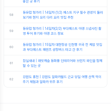
좋은 곳 후기
동유럽 헝가리 | 14일차 (1/2) 페스트 지구 필수 관광지 둘러
58
보기와 현지 오리 다리 요리 맛집 추천
동유럽 헝가리 | 14일차(2/2) 부다페스트 야경 스냅사진 촬
59
영 투어 후기와 야경 코스 정보
동유럽 헝가리 | 15일차 대한항공 인천행 귀국 전 케밥 맛집
60
과 부다페스트 페렌츠 공항버스 타고 간 후기
잠실새내 | 래빗캐슬 동화풍 인테리어와 브런치 와인을 함께
61
할 수 있는 곳
강원도 홍천 | 강원도 알파카월드 근교 당일 여행 산책 먹이
62
주기 체험과 알파카 위주 후기