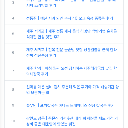
3
시피 조리방법 후기
4
전통주 | 예산 사과 와인 추사 40 오크 숙성 증류주 후기
제주 서귀포 | 제주 전통 제사 음식 허영만 백반기행 혼차롱
5
식개집 한상 맛집 후기
제주 서귀포 | 전복 전문 돌솥밥 맛집 성산일출봉 근처 한라
6
전복 성산본점 후기
제주 함덕 | 아침 일찍 오전 장사하는 제주해장국밥 맛집 함
7
덕해장국 후기
선화동 매운 실비 김치 주문해 먹은 후기와 가격 배송기간 양
8
념 보관하는 법
9
풀무원 | 포차칼국수 이마트 트레이더스 신상 칼국수 후기
강원도 강릉 | 주문진 거평수산 대게 회 해산물 세트 가격 가
10
성비 좋은 매운탕이 맛있는 횟집