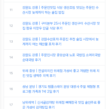
강원도 강릉 | 주문진맛집 식당 생선조림 맛있는 주문진 수
11
산시장 늦게까지 하는 술집 밥집
강원도 강릉 | 구이본부 25시 주문진 생선구이 수산시장 맛
12
집 팜유 이장우 단골 식당 후기
강원도 강릉 | 강원수산포차 주문진 추천 술집 시장에서 늦
13
게까지 여는 해산물 포차 후기
강원도 강릉 | 주문진시장 중앙순대 노포 국밥집 소머리국밥
14
순대국밥 후기
위례 중앙 | 전설의치킨 위례점 가성비 좋고 저렴한 위례 치
15
킨 맛집 생맥주 치맥 후기
성남 분당 | 경기도 템플스테이 분당 대광사 주말 체험형 프
16
로그램 가족과 1박 2일 후기
남위례역 | 신사골감자탕 위례점 뼈해장국 맛집 술안주로 좋
17
은 가성비 감자탕집 후기