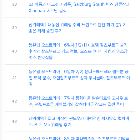
38
us 이동과 마그넷 기념품, Salzburg South 버스 정류장과
Xinchao 베트남 음식
남위례역 | 대동집 위례점 주막 느낌으로 한잔 하기 분위기
39
좋은 위례 술집 후기
동유럽 오스트리아 | 6일차(1/2) H+ 호텔 잘츠부르크 솔직
40
후기와 잘츠부르크 카드 정보, 오스트리아식 치킨과 양조장
맥주 찐맛집들
동유럽 오스트리아 | 6일차(2/2) 운터스베르크와 헬브룬 궁
41
전 트릭 분수, 호엔잘츠부르크 성과 푸니쿨라, 잘츠부르크 야
경
동유럽 오스트리아 | 7일차 동화마을 할슈타트와 고사우 호
42
수, 쯔뵐프호른 케이블카와 잘츠캄머굿 장크트 길겐 투어
남위례역 | 얇고 바삭한 씬도우가 매력적인 피자맛집 펍피맥
43
PUB PI Mc 위례점 후기
동유럽 오스트리아 | 8일차 미라벨 정원, 잘츠부르크 기념품