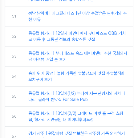
성남 남위례 | 파크필라테스 1년 이상 수업받은 찐후기와 추
51
천 이유
동유럽 헝가리 | 12일차 비엔나에서 부다페스트 OBB 기차
52
로 이동 후 교통권 정보와 홍합스튜 맛집
동유럽 헝가리 | 부다페스트 숙소 에어비앤비 추천 국회의사
53
당 야경뷰 매일 본 후기
송파 위례 중앙 | 불향 가득한 숯불닭꼬치 맛집 수숯불직화
54
꼬치구이 후기
동유럽 헝가리 | 13일차(1/2) 부다성 지구 관광지와 세체니
55
다리, 굴라쉬 찐맛집 For Sale Pub
동유럽 헝가리 | 13일차(2/2) 그레이트 마켓 홀 구경 쇼핑
56
팁, 헝가리 시민공원 내 버이더후녀드성
경기 광주 | 왕갈비탕 맛집 먹보한우 광주점 가족 외식하기
57