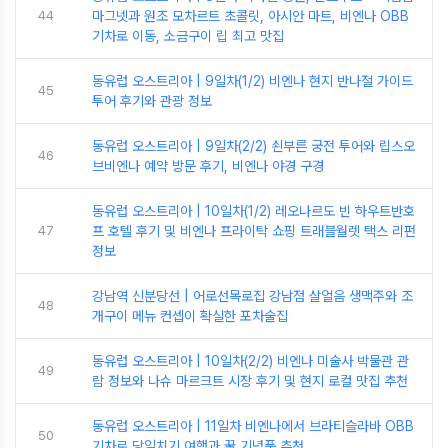
44
마그넷과 원조 모차르트 초콜릿, 아시안 마트, 비엔나 OBB
기차로 이동, 소금구이 립 최고 맛집
동유럽 오스트리아 | 9일차(1/2) 비엔나 현지 반나절 가이드
45
투어 후기와 관광 정보
동유럽 오스트리아 | 9일차(2/2) 쇤부른 궁전 투어와 립스오
46
브비엔나 예약 방문 후기, 비엔나 야경 구경
동유럽 오스트리아 | 10일차(1/2) 레오나르도 빈 하우트반호
47
프 호텔 후기 및 비엔나 프라이탁 쇼핑 트래블월렛 택스 리펀
정보
강남역 신분당선 | 어로선목로집 강남점 살얼음 생맥주와 조
48
개구이 메뉴 컨셉이 확실한 포차술집
동유럽 오스트리아 | 10일차(2/2) 비엔나 미술사 박물관 관
49
람 정보와 나슈 마르크트 시장 후기 및 현지 로컬 맛집 추천
동유럽 오스트리아 | 11일차 비엔나에서 브라티슬라바 OBB
50
기차로 당일치기 여행과 꿀 기념품 추천