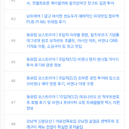
42
수, 쯔뵐프호른 케이블카와 잘츠캄머굿 장크트 길겐 투어
남위례역 | 얇고 바삭한 씬도우가 매력적인 피자맛집 펍피맥
43
PUB PI Mc 위례점 후기
동유럽 오스트리아 | 8일차 미라벨 정원, 잘츠부르크 기념품
44
마그넷과 원조 모차르트 초콜릿, 아시안 마트, 비엔나 OBB
기차로 이동, 소금구이 립 최고 맛집
동유럽 오스트리아 | 9일차(1/2) 비엔나 현지 반나절 가이드
45
투어 후기와 관광 정보
동유럽 오스트리아 | 9일차(2/2) 쇤부른 궁전 투어와 립스오
46
브비엔나 예약 방문 후기, 비엔나 야경 구경
동유럽 오스트리아 | 10일차(1/2) 레오나르도 빈 하우트반호
47
프 호텔 후기 및 비엔나 프라이탁 쇼핑 트래블월렛 택스 리펀
정보
강남역 신분당선 | 어로선목로집 강남점 살얼음 생맥주와 조
48
개구이 메뉴 컨셉이 확실한 포차술집