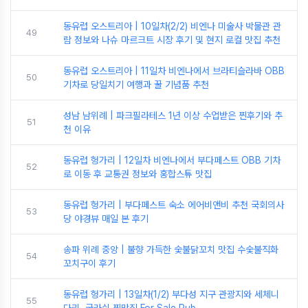
동유럽 오스트리아 | 10일차(2/2) 비엔나 미술사 박물관 관
49
람 정보와 나슈 마르크트 시장 후기 및 현지 로컬 맛집 추천
동유럽 오스트리아 | 11일차 비엔나에서 브라티슬라바 OBB
50
기차로 당일치기 여행과 꿀 기념품 추천
성남 남위례 | 파크필라테스 1년 이상 수업받은 찐후기와 추
51
천 이유
동유럽 헝가리 | 12일차 비엔나에서 부다페스트 OBB 기차
52
로 이동 후 교통권 정보와 홍합스튜 맛집
동유럽 헝가리 | 부다페스트 숙소 에어비앤비 추천 국회의사
53
당 야경뷰 매일 본 후기
송파 위례 중앙 | 불향 가득한 숯불닭꼬치 맛집 수숯불직화
54
꼬치구이 후기
동유럽 헝가리 | 13일차(1/2) 부다성 지구 관광지와 세체니
55