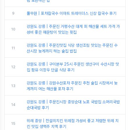
념 보관하는 법
9
풀무원 | 포차칼국수 이마트 트레이더스 신상 칼국수 후기
강원도 강릉 | 주문진 거평수산 대게 회 해산물 세트 가격 가
10
성비 좋은 매운탕이 맛있는 횟집
강원도 강릉 | 주문진맛집 식당 생선조림 맛있는 주문진 수
11
산시장 늦게까지 하는 술집 밥집
강원도 강릉 | 구이본부 25시 주문진 생선구이 수산시장 맛
12
집 팜유 이장우 단골 식당 후기
강원도 강릉 | 강원수산포차 주문진 추천 술집 시장에서 늦
13
게까지 여는 해산물 포차 후기
강원도 강릉 | 주문진시장 중앙순대 노포 국밥집 소머리국밥
14
순대국밥 후기
위례 중앙 | 전설의치킨 위례점 가성비 좋고 저렴한 위례 치
15
킨 맛집 생맥주 치맥 후기