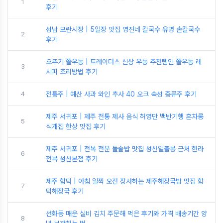
1
후기
성남 모란시장 | 5일장 맛집 영진네 칼국수 유명 손칼국수
2
후기
오뚜기 쫄우동 | 트레이더스 신상 우동 추천템인 쫄우동 레
3
시피 조리방법 후기
4
전통주 | 예산 사과 와인 추사 40 오크 숙성 증류주 후기
제주 서귀포 | 제주 전통 제사 음식 허영만 백반기행 혼차롱
5
식개집 한상 맛집 후기
제주 서귀포 | 전복 전문 돌솥밥 맛집 성산일출봉 근처 한라
6
전복 성산본점 후기
제주 함덕 | 아침 일찍 오전 장사하는 제주해장국밥 맛집 함
7
덕해장국 후기
선화동 매운 실비 김치 주문해 먹은 후기와 가격 배송기간 양
8