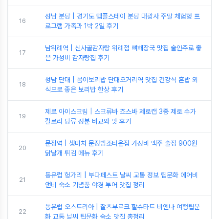
성남 분당 | 경기도 템플스테이 분당 대광사 주말 체험형 프
16
로그램 가족과 1박 2일 후기
남위례역 | 신사골감자탕 위례점 뼈해장국 맛집 술안주로 좋
17
은 가성비 감자탕집 후기
성남 단대 | 봄이보리밥 단대오거리역 맛집 건강식 혼밥 외
18
식으로 좋은 보리밥 한상 후기
제로 아이스크림 | 스크류바 죠스바 제로캡 3종 제로 슈가
19
칼로리 당류 성분 비교와 맛 후기
문정역 | 생마차 문정법조타운점 가성비 맥주 술집 900원
20
닭날개 튀김 메뉴 후기
동유럽 헝가리 | 부다페스트 날씨 교통 정보 팁문화 에어비
21
앤비 숙소 기념품 야경 투어 맛집 정리
동유럽 오스트리아 | 잘츠부르크 할슈타트 비엔나 여행팁문
22
화 교통 날씨 팁문화 숙소 맛집 총정리