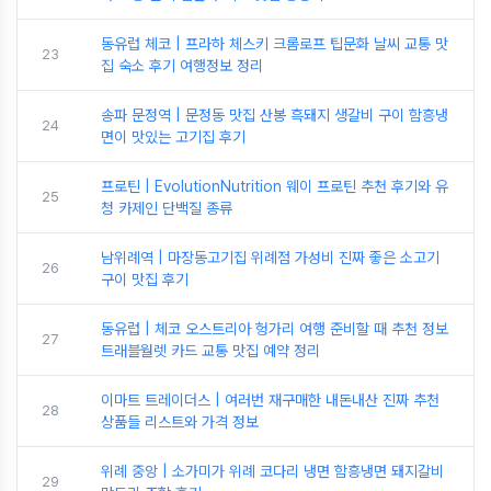
동유럽 체코 | 프라하 체스키 크롬로프 팁문화 날씨 교통 맛
23
집 숙소 후기 여행정보 정리
송파 문정역 | 문정동 맛집 산봉 흑돼지 생갈비 구이 함흥냉
24
면이 맛있는 고기집 후기
프로틴 | EvolutionNutrition 웨이 프로틴 추천 후기와 유
25
청 카제인 단백질 종류
남위례역 | 마장동고기집 위례점 가성비 진짜 좋은 소고기
26
구이 맛집 후기
동유럽 | 체코 오스트리아 헝가리 여행 준비할 때 추천 정보
27
트래블월렛 카드 교통 맛집 예약 정리
이마트 트레이더스 | 여러번 재구매한 내돈내산 진짜 추천
28
상품들 리스트와 가격 정보
위례 중앙 | 소가미가 위례 코다리 냉면 함흥냉면 돼지갈비
29