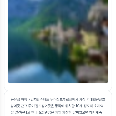
동유럽 여행 7일차할슈타트 투어잘츠부르크에서 가장 기대했던잘츠
캄머굿 근교 투어!잘츠캄머굿은 동쪽에 위치한 10개 정도의 소지역
을 일컫는다고 한다.오늘만큼은 제발 화창한 날씨였으면 해서계속