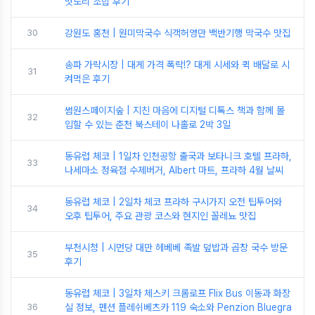
맛도리 조합 후기
30
강원도 홍천 | 원미막국수 식객허영만 백반기행 막국수 맛집
송파 가락시장 | 대게 가격 폭락!? 대게 시세와 퀵 배달로 시
31
켜먹은 후기
썸원스페이지숲 | 지친 마음에 디지털 디톡스 책과 함께 몰
32
입할 수 있는 춘천 북스테이 나홀로 2박 3일
동유럽 체코 | 1일차 인천공항 출국과 보타니크 호텔 프라하,
33
나세마소 정육점 수제버거, Albert 마트, 프라하 4월 날씨
동유럽 체코 | 2일차 체코 프라하 구시가지 오전 팁투어와
34
오후 팁투어, 주요 관광 코스와 현지인 꼴레뇨 맛집
부천시청 | 시먼당 대만 헤베베 족발 덮밥과 곱창 국수 방문
35
후기
동유럽 체코 | 3일차 체스키 크롬로프 Flix Bus 이동과 화장
36
실 정보, 펜션 플레쉬베츠카 119 숙소와 Penzion Bluegra