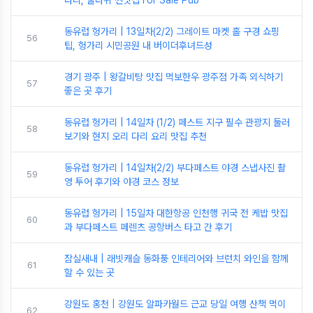
다리, 굴라쉬 찐맛집 For Sale Pub
동유럽 헝가리 | 13일차(2/2) 그레이트 마켓 홀 구경 쇼핑
56
팁, 헝가리 시민공원 내 버이더후녀드성
경기 광주 | 왕갈비탕 맛집 먹보한우 광주점 가족 외식하기
57
좋은 곳 후기
동유럽 헝가리 | 14일차 (1/2) 페스트 지구 필수 관광지 둘러
58
보기와 현지 오리 다리 요리 맛집 추천
동유럽 헝가리 | 14일차(2/2) 부다페스트 야경 스냅사진 촬
59
영 투어 후기와 야경 코스 정보
동유럽 헝가리 | 15일차 대한항공 인천행 귀국 전 케밥 맛집
60
과 부다페스트 페렌츠 공항버스 타고 간 후기
잠실새내 | 래빗캐슬 동화풍 인테리어와 브런치 와인을 함께
61
할 수 있는 곳
강원도 홍천 | 강원도 알파카월드 근교 당일 여행 산책 먹이
62