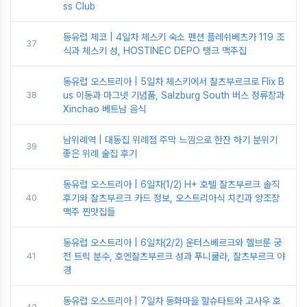
ss Club
동유럽 체코 | 4일차 체스키 숙소 펜션 플레쉬베츠카 119 조
37
식과 체스키 성, HOSTINEC DEPO 탱크 맥주집
동유럽 오스트리아 | 5일차 체스키에서 잘츠부르크로 Flix B
38
us 이동과 마그넷 기념품, Salzburg South 버스 정류장과
Xinchao 베트남 음식
남위례역 | 대동집 위례점 주막 느낌으로 한잔 하기 분위기
39
좋은 위례 술집 후기
동유럽 오스트리아 | 6일차(1/2) H+ 호텔 잘츠부르크 솔직
40
후기와 잘츠부르크 카드 정보, 오스트리아식 치킨과 양조장
맥주 찐맛집들
동유럽 오스트리아 | 6일차(2/2) 운터스베르크와 헬브룬 궁
41
전 트릭 분수, 호엔잘츠부르크 성과 푸니쿨라, 잘츠부르크 야
경
동유럽 오스트리아 | 7일차 동화마을 할슈타트와 고사우 호