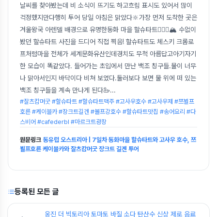
날씨를 찾아봤는데 비 소식이 뜨기도 하고흐림 표시도 있어서 많이
걱정했지만다행히 투어 당일 아침은 맑았다🔆가장 먼저 도착한 곳은
겨울왕국 아렌델 배경으로 유명한동화 마을 할슈타트🧚🏼‍♀️🏔 수없이
봤던 할슈타트 사진을 드디어 직접 찍음! 할슈타트도 체스키 크롬로
프처럼마을 전체가 세계문화유산인데경치도 무척 아름답고아기자기
한 모습이 똑같았다. 들어가는 초입에서 만난 백조 칭구들.물이 너무
나 맑아서인지 바닥이다 비쳐 보였다.둘러보다 보면 물 위에 떠 있는
백조 칭구들을 계속 만나게 된다🦢
...
#잘츠캄머굿 #할슈타트 #할슈타트맥주 #고사우호수 #고사우제 #쯔뵐프
호른 #케이블카 #장크트길겐 #볼프강호수 #할슈타트맛집 #송어요리 #다
스비어 #cafederbl #마르크트광장
원문링크
동유럽 오스트리아 | 7일차 동화마을 할슈타트와 고사우 호수, 쯔
뵐프호른 케이블카와 잘츠캄머굿 장크트 길겐 투어
등록된 모든 글
웅진 더 빅토리아 토마토 바질 소다 탄산수 신상 제로 음료