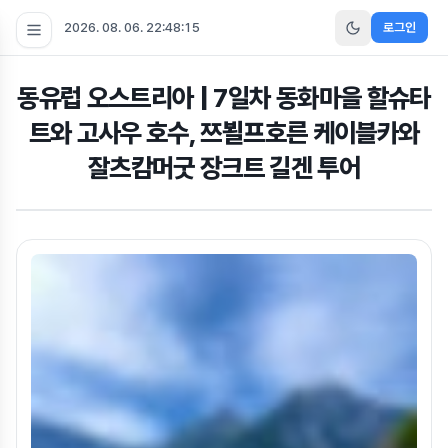
2026. 08. 06. 22:48:15
로그인
동유럽 오스트리아 | 7일차 동화마을 할슈타
트와 고사우 호수, 쯔뵐프호른 케이블카와
잘츠캄머굿 장크트 길겐 투어