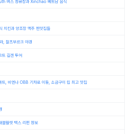
uth 버스 정류장과 Xinchao 베트남 음식
아식 치킨과 양조장 맥주 찐맛집들
쿨라, 잘츠부르크 야경
크트 길겐 투어
트, 비엔나 OBB 기차로 이동, 소금구이 립 최고 맛집
경
트래블월렛 택스 리펀 정보