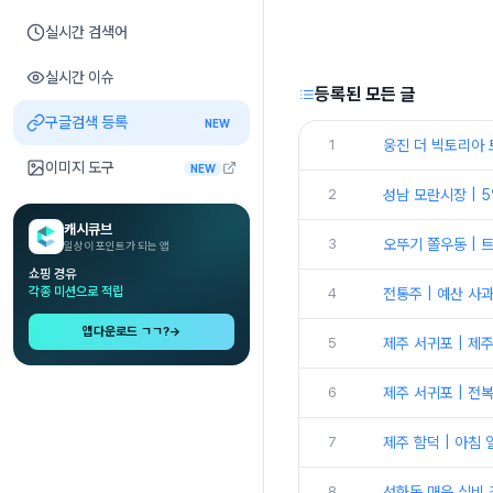
실시간 검색어
실시간 이슈
등록된 모든 글
구글검색 등록
NEW
1
웅진 더 빅토리아 
이미지 도구
NEW
2
성남 모란시장 | 
캐시큐브
3
오뚜기 쫄우동 | 
일상이 포인트가 되는 앱
쇼핑 경유
각종 미션으로 적립
4
전통주 | 예산 사
앱다운로드 ㄱㄱ?
→
5
제주 서귀포 | 제
6
제주 서귀포 | 전
7
제주 함덕 | 아침
8
선화동 매운 실비 