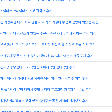
수 이마트 트레이더스 신상 칼국수 후기
문진 거평수산 대게 회 해산물 세트 가격 가성비 좋은 매운탕이 맛있는 횟집
문진맛집 식당 생선조림 맛있는 주문진 수산시장 늦게까지 하는 술집 밥집
이본부 25시 주문진 생선구이 수산시장 맛집 팜유 이장우 단골 식당 후기
원수산포차 주문진 추천 술집 시장에서 늦게까지 여는 해산물 포차 후기
주문진시장 중앙순대 노포 국밥집 소머리국밥 순대국밥 후기
의치킨 위례점 가성비 좋고 저렴한 위례 치킨 맛집 생맥주 치맥 후기
도 템플스테이 분당 대광사 주말 체험형 프로그램 가족과 1박 2일 후기
골감자탕 위례점 뼈해장국 맛집 술안주로 좋은 가성비 감자탕집 후기