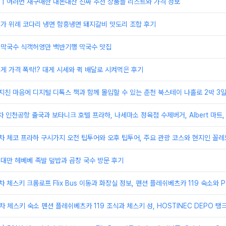
| 여러번 재구매한 내돈내산 진짜 추천 상품들 리스트와 가격 정보
미가 위례 코다리 냉면 함흥냉면 돼지갈비 맛도리 조합 후기
원미막국수 식객허영만 백반기행 막국수 맛집
대게 가격 폭락!? 대게 시세와 퀵 배달로 시켜먹은 후기
지친 마음에 디지털 디톡스 책과 함께 몰입할 수 있는 춘천 북스테이 나홀로 2박 3
일차 인천공항 출국과 보타니크 호텔 프라하, 나세마소 정육점 수제버거, Albert 마트,
일차 체코 프라하 구시가지 오전 팁투어와 오후 팁투어, 주요 관광 코스와 현지인 꼴레
 대만 헤베베 족발 덮밥과 곱창 국수 방문 후기
 체스키 크롬로프 Flix Bus 이동과 화장실 정보, 펜션 플레쉬베츠카 119 숙소와 Penz
일차 체스키 숙소 펜션 플레쉬베츠카 119 조식과 체스키 성, HOSTINEC DEPO 탱