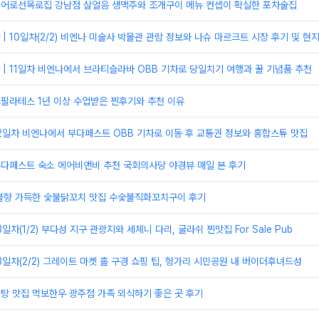
| 어로선목로집 강남점 살얼음 생맥주와 조개구이 메뉴 컨셉이 확실한 포차술집
| 10일차(2/2) 비엔나 미술사 박물관 관람 정보와 나슈 마르크트 시장 후기 및 현
| 11일차 비엔나에서 브라티슬라바 OBB 기차로 당일치기 여행과 꿀 기념품 추천
크필라테스 1년 이상 수업받은 찐후기와 추천 이유
12일차 비엔나에서 부다페스트 OBB 기차로 이동 후 교통권 정보와 홍합스튜 맛집
부다페스트 숙소 에어비앤비 추천 국회의사당 야경뷰 매일 본 후기
 불향 가득한 숯불닭꼬치 맛집 수숯불직화꼬치구이 후기
3일차(1/2) 부다성 지구 관광지와 세체니 다리, 굴라쉬 찐맛집 For Sale Pub
13일차(2/2) 그레이트 마켓 홀 구경 쇼핑 팁, 헝가리 시민공원 내 버이더후녀드성
비탕 맛집 먹보한우 광주점 가족 외식하기 좋은 곳 후기