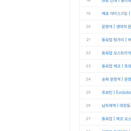
18
성남 단대 | 봄이
19
제로 아이스크림 |
20
문정역 | 생마차 
21
동유럽 헝가리 | 
22
동유럽 오스트리아
23
동유럽 체코 | 프
24
송파 문정역 | 문
25
프로틴 | Evolu
26
남위례역 | 마장동
27
동유럽 | 체코 오