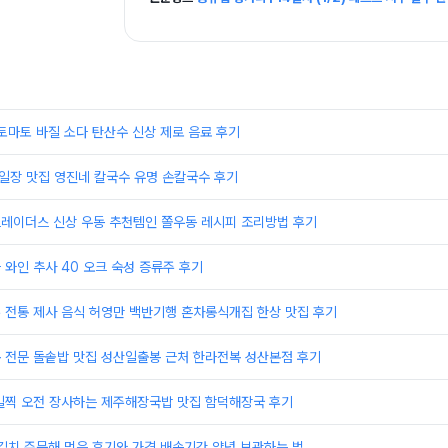
토마토 바질 소다 탄산수 신상 제로 음료 후기
5일장 맛집 영진네 칼국수 유명 손칼국수 후기
트레이더스 신상 우동 추천템인 쫄우동 레시피 조리방법 후기
과 와인 추사 40 오크 숙성 증류주 후기
주 전통 제사 음식 허영만 백반기행 혼차롱식개집 한상 맛집 후기
복 전문 돌솥밥 맛집 성산일출봉 근처 한라전복 성산본점 후기
 일찍 오전 장사하는 제주해장국밥 맛집 함덕해장국 후기
김치 주문해 먹은 후기와 가격 배송기간 양념 보관하는 법