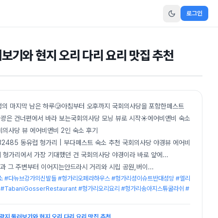
로그인
둘러보기와 현지 오리 다리 요리 맛집 추천
행의 마지막 남은 하루🥲아침부터 오후까지 국회의사당을 포함한페스트
 관광은 건너편에서 바라 보는국회의사당 모닝 뷰로 시작☀️에어비앤비 숙소
국회의사당 뷰 에어비앤비 2인 숙소 후기
3484732485 동유럽 헝가리 | 부다페스트 숙소 추천 국회의사당 야경뷰 에어비
 헝가리에서 가장 기대했던 건 국회의사당 야경이라 바로 앞에...
 광장과 그 주변부터 이어지는안드라시 거리와 시립 공원,버이
...
소 #다뉴브강가의신발들 #헝가리오페라하우스 #헝가리성이슈트반대성당 #엘리
baniGosserRestaurant #헝가리오리요리 #헝가리송아지스튜굴라쉬 #
 관광지 둘러보기와 현지 오리 다리 요리 맛집 추천