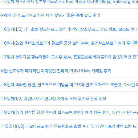
 5일차 체스키에서 잘츠부르크로 Flix Bus 이동과 마그넷 기념품, Salzburg So
 위례점 주막 느낌으로 한잔 하기 분위기 좋은 위례 술집 후기
| 6일차(1/2) H+ 호텔 잘츠부르크 솔직 후기와 잘츠부르크 카드 정보, 오스트리
| 6일차(2/2) 운터스베르크와 헬브룬 궁전 트릭 분수, 호엔잘츠부르크 성과 푸니
 | 7일차 동화마을 할슈타트와 고사우 호수, 쯔뵐프호른 케이블카와 잘츠캄머굿 장
바삭한 씬도우가 매력적인 피자맛집 펍피맥 PUB PI Mc 위례점 후기
| 8일차 미라벨 정원, 잘츠부르크 기념품 마그넷과 원조 모차르트 초콜릿, 아시안 마
| 9일차(1/2) 비엔나 현지 반나절 가이드 투어 후기와 관광 정보
| 9일차(2/2) 쇤부른 궁전 투어와 립스오브비엔나 예약 방문 후기, 비엔나 야경 구
| 10일차(1/2) 레오나르도 빈 하우트반호프 호텔 후기 및 비엔나 프라이탁 쇼핑 