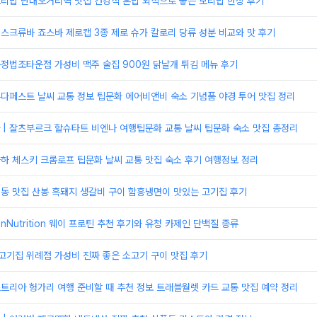
보리밥 단대오거리역 맛집 건강식 혼밥 외식으로 좋은 보리밥 한상 후기
 스크류바 죠스바 제로캡 3종 제로 슈가 칼로리 당류 성분 비교와 맛 후기
문정법조타운점 가성비 맥주 술집 900원 닭날개 튀김 메뉴 후기
부다페스트 날씨 교통 정보 팁문화 에어비앤비 숙소 기념품 야경 투어 맛집 정리
 | 잘츠부르크 할슈타트 비엔나 여행팁문화 교통 날씨 팁문화 숙소 맛집 총정리
라하 체스키 크롬로프 팁문화 날씨 교통 맛집 숙소 후기 여행정보 정리
정동 맛집 산봉 흑돼지 생갈비 구이 함흥냉면이 맛있는 고기집 후기
tionNutrition 웨이 프로틴 추천 후기와 유청 카제인 단백질 종류
고기집 위례점 가성비 진짜 좋은 소고기 구이 맛집 후기
스트리아 헝가리 여행 준비할 때 추천 정보 트래블월렛 카드 교통 맛집 예약 정리