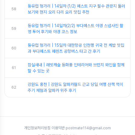
동유럽 헝가리 | 14일차 (1/2) 페스트 지구 필수 관광지 둘러
58
보기와 현지 오리 다리 요리 맛집 추천
동유럽 헝가리 | 14일차(2/2) 부다페스트 야경 스냅사진 촬
59
영 투어 후기와 야경 코스 정보
동유럽 헝가리 | 15일차 대한항공 인천행 귀국 전 케밥 맛집
60
과 부다페스트 페렌츠 공항버스 타고 간 후기
잠실새내 | 래빗캐슬 동화풍 인테리어와 브런치 와인을 함께
61
할 수 있는 곳
강원도 홍천 | 강원도 알파카월드 근교 당일 여행 산책 먹이
62
주기 체험과 알파카 위주 후기
개인정보처리방침
·
이용약관
·
postmate114@gmail.com