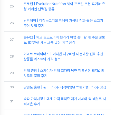
프로틴 | EvolutionNutrition 웨이 프로틴 추천 후기와 유
25
청 카제인 단백질 종류
남위례역 | 마장동고기집 위례점 가성비 진짜 좋은 소고기
26
구이 맛집 후기
동유럽 | 체코 오스트리아 헝가리 여행 준비할 때 추천 정보
27
트래블월렛 카드 교통 맛집 예약 정리
이마트 트레이더스 | 여러번 재구매한 내돈내산 진짜 추천
28
상품들 리스트와 가격 정보
위례 중앙 | 소가미가 위례 코다리 냉면 함흥냉면 돼지갈비
29
맛도리 조합 후기
30
강원도 홍천 | 원미막국수 식객허영만 백반기행 막국수 맛집
송파 가락시장 | 대게 가격 폭락!? 대게 시세와 퀵 배달로 시
31
켜먹은 후기