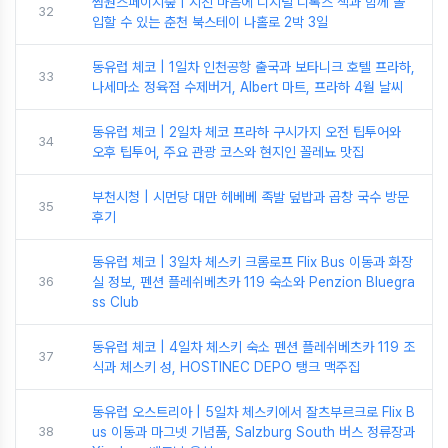
썸원스페이지숲 | 지친 마음에 디지털 디톡스 책과 함께 몰
32
입할 수 있는 춘천 북스테이 나홀로 2박 3일
동유럽 체코 | 1일차 인천공항 출국과 보타니크 호텔 프라하,
33
나세마소 정육점 수제버거, Albert 마트, 프라하 4월 날씨
동유럽 체코 | 2일차 체코 프라하 구시가지 오전 팁투어와
34
오후 팁투어, 주요 관광 코스와 현지인 꼴레뇨 맛집
부천시청 | 시먼당 대만 헤베베 족발 덮밥과 곱창 국수 방문
35
후기
동유럽 체코 | 3일차 체스키 크롬로프 Flix Bus 이동과 화장
36
실 정보, 펜션 플레쉬베츠카 119 숙소와 Penzion Bluegra
ss Club
동유럽 체코 | 4일차 체스키 숙소 펜션 플레쉬베츠카 119 조
37
식과 체스키 성, HOSTINEC DEPO 탱크 맥주집
동유럽 오스트리아 | 5일차 체스키에서 잘츠부르크로 Flix B
38
us 이동과 마그넷 기념품, Salzburg South 버스 정류장과