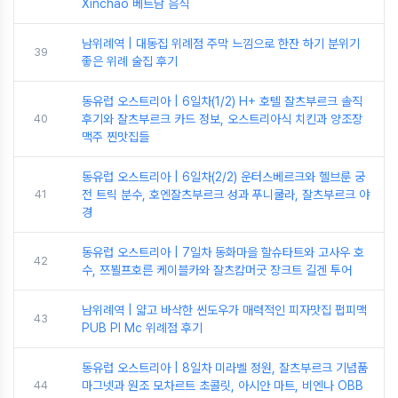
Xinchao 베트남 음식
남위례역 | 대동집 위례점 주막 느낌으로 한잔 하기 분위기
39
좋은 위례 술집 후기
동유럽 오스트리아 | 6일차(1/2) H+ 호텔 잘츠부르크 솔직
40
후기와 잘츠부르크 카드 정보, 오스트리아식 치킨과 양조장
맥주 찐맛집들
동유럽 오스트리아 | 6일차(2/2) 운터스베르크와 헬브룬 궁
41
전 트릭 분수, 호엔잘츠부르크 성과 푸니쿨라, 잘츠부르크 야
경
동유럽 오스트리아 | 7일차 동화마을 할슈타트와 고사우 호
42
수, 쯔뵐프호른 케이블카와 잘츠캄머굿 장크트 길겐 투어
남위례역 | 얇고 바삭한 씬도우가 매력적인 피자맛집 펍피맥
43
PUB PI Mc 위례점 후기
동유럽 오스트리아 | 8일차 미라벨 정원, 잘츠부르크 기념품
44
마그넷과 원조 모차르트 초콜릿, 아시안 마트, 비엔나 OBB