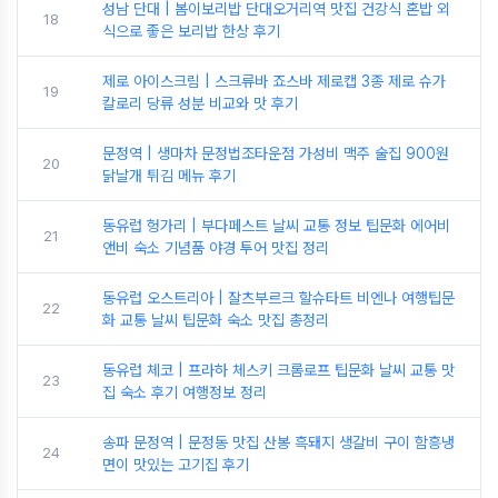
성남 단대 | 봄이보리밥 단대오거리역 맛집 건강식 혼밥 외
18
식으로 좋은 보리밥 한상 후기
제로 아이스크림 | 스크류바 죠스바 제로캡 3종 제로 슈가
19
칼로리 당류 성분 비교와 맛 후기
문정역 | 생마차 문정법조타운점 가성비 맥주 술집 900원
20
닭날개 튀김 메뉴 후기
동유럽 헝가리 | 부다페스트 날씨 교통 정보 팁문화 에어비
21
앤비 숙소 기념품 야경 투어 맛집 정리
동유럽 오스트리아 | 잘츠부르크 할슈타트 비엔나 여행팁문
22
화 교통 날씨 팁문화 숙소 맛집 총정리
동유럽 체코 | 프라하 체스키 크롬로프 팁문화 날씨 교통 맛
23
집 숙소 후기 여행정보 정리
송파 문정역 | 문정동 맛집 산봉 흑돼지 생갈비 구이 함흥냉
24
면이 맛있는 고기집 후기