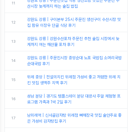
강원도 강릉 | 주문진맛집 식당 생선조림 맛있는 주문진 수
11
산시장 늦게까지 하는 술집 밥집
강원도 강릉 | 구이본부 25시 주문진 생선구이 수산시장 맛
12
집 팜유 이장우 단골 식당 후기
강원도 강릉 | 강원수산포차 주문진 추천 술집 시장에서 늦
13
게까지 여는 해산물 포차 후기
강원도 강릉 | 주문진시장 중앙순대 노포 국밥집 소머리국밥
14
순대국밥 후기
위례 중앙 | 전설의치킨 위례점 가성비 좋고 저렴한 위례 치
15
킨 맛집 생맥주 치맥 후기
성남 분당 | 경기도 템플스테이 분당 대광사 주말 체험형 프
16
로그램 가족과 1박 2일 후기
남위례역 | 신사골감자탕 위례점 뼈해장국 맛집 술안주로 좋
17
은 가성비 감자탕집 후기