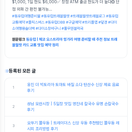
$1,000, 1일 한도 $6,000✅ 장점 ATM 출금 한도가 더 높다❎ 단
점 외화 간 환전 불가능
...
#동유럽여행준비물 #동유럽트래블월렛 #트래블월렛트래블로그 #동유럽
교통예약 #플릭스버스 #동유럽OBB #구글예약 #트리플앱 #덮경 #다이
소여행용숄더백 #다이소장바구니 #풀무원블럭국
원문링크
동유럽 | 체코 오스트리아 헝가리 여행 준비할 때 추천 정보 트래
블월렛 카드 교통 맛집 예약 정리
등록된 모든 글
웅진 더 빅토리아 토마토 바질 소다 탄산수 신상 제로 음료
1
후기
성남 모란시장 | 5일장 맛집 영진네 칼국수 유명 손칼국수
2
후기
오뚜기 쫄우동 | 트레이더스 신상 우동 추천템인 쫄우동 레
3
시피 조리방법 후기