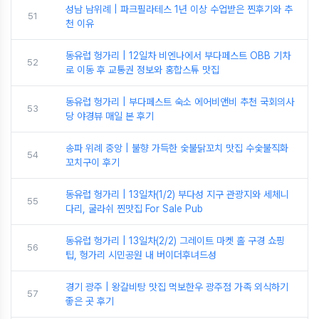
성남 남위례 | 파크필라테스 1년 이상 수업받은 찐후기와 추
51
천 이유
동유럽 헝가리 | 12일차 비엔나에서 부다페스트 OBB 기차
52
로 이동 후 교통권 정보와 홍합스튜 맛집
동유럽 헝가리 | 부다페스트 숙소 에어비앤비 추천 국회의사
53
당 야경뷰 매일 본 후기
송파 위례 중앙 | 불향 가득한 숯불닭꼬치 맛집 수숯불직화
54
꼬치구이 후기
동유럽 헝가리 | 13일차(1/2) 부다성 지구 관광지와 세체니
55
다리, 굴라쉬 찐맛집 For Sale Pub
동유럽 헝가리 | 13일차(2/2) 그레이트 마켓 홀 구경 쇼핑
56
팁, 헝가리 시민공원 내 버이더후녀드성
경기 광주 | 왕갈비탕 맛집 먹보한우 광주점 가족 외식하기
57
좋은 곳 후기