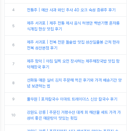
4
전통주 | 예산 사과 와인 추사 40 오크 숙성 증류주 후기
제주 서귀포 | 제주 전통 제사 음식 허영만 백반기행 혼차롱
5
식개집 한상 맛집 후기
제주 서귀포 | 전복 전문 돌솥밥 맛집 성산일출봉 근처 한라
6
전복 성산본점 후기
제주 함덕 | 아침 일찍 오전 장사하는 제주해장국밥 맛집 함
7
덕해장국 후기
선화동 매운 실비 김치 주문해 먹은 후기와 가격 배송기간 양
8
념 보관하는 법
9
풀무원 | 포차칼국수 이마트 트레이더스 신상 칼국수 후기
강원도 강릉 | 주문진 거평수산 대게 회 해산물 세트 가격 가
10
성비 좋은 매운탕이 맛있는 횟집