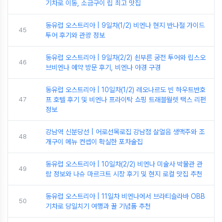
기차로 이동, 소금구이 립 최고 맛집
동유럽 오스트리아 | 9일차(1/2) 비엔나 현지 반나절 가이드
45
투어 후기와 관광 정보
동유럽 오스트리아 | 9일차(2/2) 쇤부른 궁전 투어와 립스오
46
브비엔나 예약 방문 후기, 비엔나 야경 구경
동유럽 오스트리아 | 10일차(1/2) 레오나르도 빈 하우트반호
47
프 호텔 후기 및 비엔나 프라이탁 쇼핑 트래블월렛 택스 리펀
정보
강남역 신분당선 | 어로선목로집 강남점 살얼음 생맥주와 조
48
개구이 메뉴 컨셉이 확실한 포차술집
동유럽 오스트리아 | 10일차(2/2) 비엔나 미술사 박물관 관
49
람 정보와 나슈 마르크트 시장 후기 및 현지 로컬 맛집 추천
동유럽 오스트리아 | 11일차 비엔나에서 브라티슬라바 OBB
50
기차로 당일치기 여행과 꿀 기념품 추천