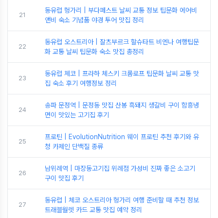
동유럽 헝가리 | 부다페스트 날씨 교통 정보 팁문화 에어비
21
앤비 숙소 기념품 야경 투어 맛집 정리
동유럽 오스트리아 | 잘츠부르크 할슈타트 비엔나 여행팁문
22
화 교통 날씨 팁문화 숙소 맛집 총정리
동유럽 체코 | 프라하 체스키 크롬로프 팁문화 날씨 교통 맛
23
집 숙소 후기 여행정보 정리
송파 문정역 | 문정동 맛집 산봉 흑돼지 생갈비 구이 함흥냉
24
면이 맛있는 고기집 후기
프로틴 | EvolutionNutrition 웨이 프로틴 추천 후기와 유
25
청 카제인 단백질 종류
남위례역 | 마장동고기집 위례점 가성비 진짜 좋은 소고기
26
구이 맛집 후기
동유럽 | 체코 오스트리아 헝가리 여행 준비할 때 추천 정보
27
트래블월렛 카드 교통 맛집 예약 정리