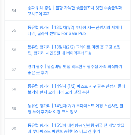
송파 위례 중앙 | 불향 가득한 숯불닭꼬치 맛집 수숯불직화
54
꼬치구이 후기
동유럽 헝가리 | 13일차(1/2) 부다성 지구 관광지와 세체니
55
다리, 굴라쉬 찐맛집 For Sale Pub
동유럽 헝가리 | 13일차(2/2) 그레이트 마켓 홀 구경 쇼핑
56
팁, 헝가리 시민공원 내 버이더후녀드성
경기 광주 | 왕갈비탕 맛집 먹보한우 광주점 가족 외식하기
57
좋은 곳 후기
동유럽 헝가리 | 14일차 (1/2) 페스트 지구 필수 관광지 둘러
58
보기와 현지 오리 다리 요리 맛집 추천
동유럽 헝가리 | 14일차(2/2) 부다페스트 야경 스냅사진 촬
59
영 투어 후기와 야경 코스 정보
동유럽 헝가리 | 15일차 대한항공 인천행 귀국 전 케밥 맛집
60
과 부다페스트 페렌츠 공항버스 타고 간 후기