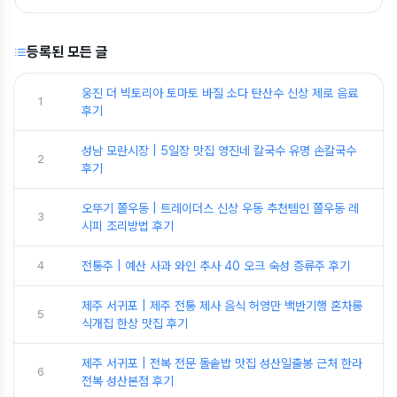
등록된 모든 글
웅진 더 빅토리아 토마토 바질 소다 탄산수 신상 제로 음료
1
후기
성남 모란시장 | 5일장 맛집 영진네 칼국수 유명 손칼국수
2
후기
오뚜기 쫄우동 | 트레이더스 신상 우동 추천템인 쫄우동 레
3
시피 조리방법 후기
4
전통주 | 예산 사과 와인 추사 40 오크 숙성 증류주 후기
제주 서귀포 | 제주 전통 제사 음식 허영만 백반기행 혼차롱
5
식개집 한상 맛집 후기
제주 서귀포 | 전복 전문 돌솥밥 맛집 성산일출봉 근처 한라
6
전복 성산본점 후기