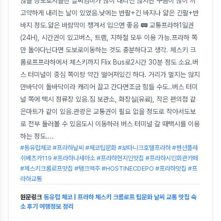
않을 정도로서늘한 날씨임비가 많이 내리진 않지만 구름이 많이 끼
고약하게 내리는 날이 있었음.낮에는 반팔+긴 바지나 얇은 긴팔+반
바지 정도.얇은 바람막이 챙겨서 입으면 좋음 🚃 교통프라하1일권
(24H), 시간권이 있고버스, 트램, 지하철 모두 이용 가능.프라하 쪽
만 돌아다닌다면 도보로이동하는 것도 충분하다고 생각. 체스키 크
롬로프프라하에서 체스키까지 Flix Bus로2시간 30분 정도 소요.버
스 터미널이 중심 쪽이랑 약간 떨어져있긴 하다. 거리가 멀지는 않지
만바닥이 돌바닥이라 캐리어 끌고 간다면조금 힘들 수도..버스 터미
널 쪽에 택시 정류장 있음.짐 보관소, 화장실(유료), 작은 편의점 같
은마트가 같이 있음.관광은 교통권이 필요 없을 정도로 작아서도보
로 전부 둘러볼 수 있음도시 이동하러 버스 터미널 갈 때택시를 이용
하는 정도.
...
#동유럽체코 #프라하날씨 #체코팁문화 #보타니크호텔프라하 #펜션플레
쉬베츠카119 #프라하나세마소 #프라하현지인맛집 #프라하시민회관카페
#체스키크롬로프맛집 #탱크맥주 #HOSTINECDEPO #프라하맛집 #프
라하교통
원문링크
동유럽 체코 | 프라하 체스키 크롬로프 팁문화 날씨 교통 맛집 숙
소 후기 여행정보 정리