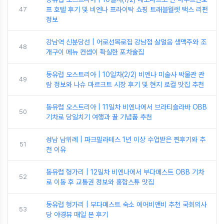
47
프 호텔 후기 및 비엔나 프라이탁 쇼핑 트래블월렛 택스 리펀
정보
강남역 신분당선 | 어로선목로집 강남점 살얼음 생맥주와 조
48
개구이 메뉴 컨셉이 확실한 포차술집
동유럽 오스트리아 | 10일차(2/2) 비엔나 미술사 박물관 관
49
람 정보와 나슈 마르크트 시장 후기 및 현지 로컬 맛집 추천
동유럽 오스트리아 | 11일차 비엔나에서 브라티슬라바 OBB
50
기차로 당일치기 여행과 꿀 기념품 추천
성남 남위례 | 파크필라테스 1년 이상 수업받은 찐후기와 추
51
천 이유
동유럽 헝가리 | 12일차 비엔나에서 부다페스트 OBB 기차
52
로 이동 후 교통권 정보와 홍합스튜 맛집
동유럽 헝가리 | 부다페스트 숙소 에어비앤비 추천 국회의사
53
당 야경뷰 매일 본 후기