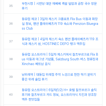
부천시청 | 시먼당 대만 헤베베 족발 덮밥과 곱창 국수 방문
35
후기
동유럽 체코 | 3일차 체스키 크롬로프 Flix Bus 이동과 화장
36
실 정보, 펜션 플레쉬베츠카 119 숙소와 Penzion Bluegra
ss Club
동유럽 체코 | 4일차 체스키 숙소 펜션 플레쉬베츠카 119 조
37
식과 체스키 성, HOSTINEC DEPO 탱크 맥주집
동유럽 오스트리아 | 5일차 체스키에서 잘츠부르크로 Flix B
38
us 이동과 마그넷 기념품, Salzburg South 버스 정류장과
Xinchao 베트남 음식
남위례역 | 대동집 위례점 주막 느낌으로 한잔 하기 분위기
39
좋은 위례 술집 후기
동유럽 오스트리아 | 6일차(1/2) H+ 호텔 잘츠부르크 솔직
40
후기와 잘츠부르크 카드 정보, 오스트리아식 치킨과 양조장
맥주 찐맛집들