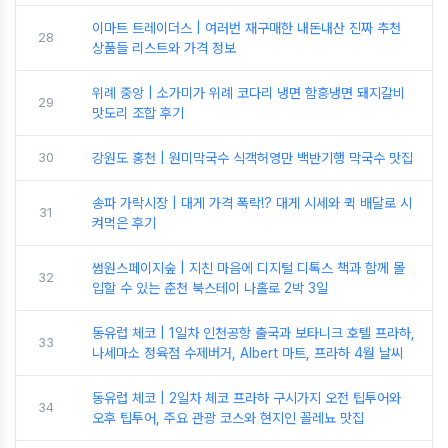
이마트 트레이더스 | 여러번 재구매한 내돈내산 진짜 추천
28
상품들 리스트와 가격 정보
위례 중앙 | 소가미가 위례 코다리 냉면 함흥냉면 돼지갈비
29
맛도리 조합 후기
30
강원도 홍천 | 원미막국수 식객허영만 백반기행 막국수 맛집
송파 가락시장 | 대게 가격 폭락!? 대게 시세와 퀵 배달로 시
31
켜먹은 후기
썸원스페이지숲 | 지친 마음에 디지털 디톡스 책과 함께 몰
32
입할 수 있는 춘천 북스테이 나홀로 2박 3일
동유럽 체코 | 1일차 인천공항 출국과 보타니크 호텔 프라하,
33
나세마소 정육점 수제버거, Albert 마트, 프라하 4월 날씨
동유럽 체코 | 2일차 체코 프라하 구시가지 오전 팁투어와
34
오후 팁투어, 주요 관광 코스와 현지인 꼴레뇨 맛집