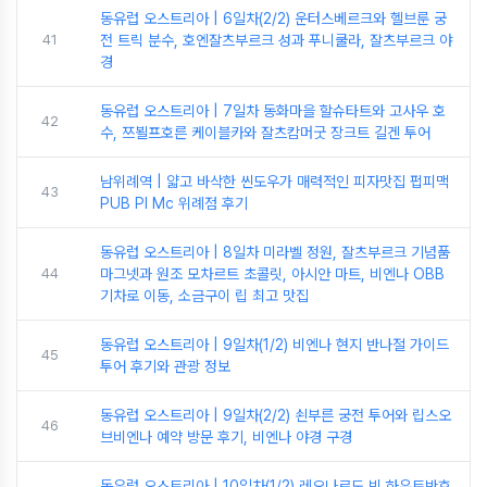
동유럽 오스트리아 | 6일차(2/2) 운터스베르크와 헬브룬 궁
41
전 트릭 분수, 호엔잘츠부르크 성과 푸니쿨라, 잘츠부르크 야
경
동유럽 오스트리아 | 7일차 동화마을 할슈타트와 고사우 호
42
수, 쯔뵐프호른 케이블카와 잘츠캄머굿 장크트 길겐 투어
남위례역 | 얇고 바삭한 씬도우가 매력적인 피자맛집 펍피맥
43
PUB PI Mc 위례점 후기
동유럽 오스트리아 | 8일차 미라벨 정원, 잘츠부르크 기념품
44
마그넷과 원조 모차르트 초콜릿, 아시안 마트, 비엔나 OBB
기차로 이동, 소금구이 립 최고 맛집
동유럽 오스트리아 | 9일차(1/2) 비엔나 현지 반나절 가이드
45
투어 후기와 관광 정보
동유럽 오스트리아 | 9일차(2/2) 쇤부른 궁전 투어와 립스오
46
브비엔나 예약 방문 후기, 비엔나 야경 구경
동유럽 오스트리아 | 10일차(1/2) 레오나르도 빈 하우트반호