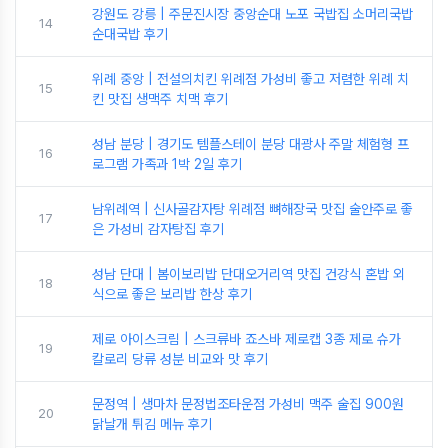
강원도 강릉 | 주문진시장 중앙순대 노포 국밥집 소머리국밥
14
순대국밥 후기
위례 중앙 | 전설의치킨 위례점 가성비 좋고 저렴한 위례 치
15
킨 맛집 생맥주 치맥 후기
성남 분당 | 경기도 템플스테이 분당 대광사 주말 체험형 프
16
로그램 가족과 1박 2일 후기
남위례역 | 신사골감자탕 위례점 뼈해장국 맛집 술안주로 좋
17
은 가성비 감자탕집 후기
성남 단대 | 봄이보리밥 단대오거리역 맛집 건강식 혼밥 외
18
식으로 좋은 보리밥 한상 후기
제로 아이스크림 | 스크류바 죠스바 제로캡 3종 제로 슈가
19
칼로리 당류 성분 비교와 맛 후기
문정역 | 생마차 문정법조타운점 가성비 맥주 술집 900원
20
닭날개 튀김 메뉴 후기