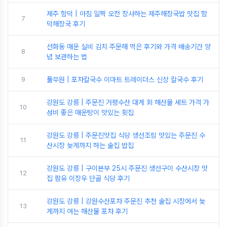
제주 함덕 | 아침 일찍 오전 장사하는 제주해장국밥 맛집 함
7
덕해장국 후기
선화동 매운 실비 김치 주문해 먹은 후기와 가격 배송기간 양
8
념 보관하는 법
9
풀무원 | 포차칼국수 이마트 트레이더스 신상 칼국수 후기
강원도 강릉 | 주문진 거평수산 대게 회 해산물 세트 가격 가
10
성비 좋은 매운탕이 맛있는 횟집
강원도 강릉 | 주문진맛집 식당 생선조림 맛있는 주문진 수
11
산시장 늦게까지 하는 술집 밥집
강원도 강릉 | 구이본부 25시 주문진 생선구이 수산시장 맛
12
집 팜유 이장우 단골 식당 후기
강원도 강릉 | 강원수산포차 주문진 추천 술집 시장에서 늦
13
게까지 여는 해산물 포차 후기