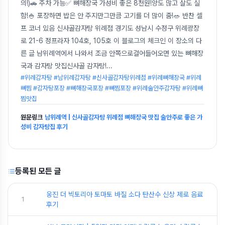
의!)🚗 주차 가능✅ 뼈해장국 가성비 좋은 8천원!양도 많고 살도 실
함!🍚 포장하면 밥은 안 주지만그만큼 고기를 더 많이 줌!🥗 반찬 셀
프 코너 있음 신사골감자탕 위례점 경기도 성남시 수정구 위례광장
로 21-6 정프라자 104호, 105호 이 블로그의 체크인 이 장소의 다
른 글 남위례역에서 나와서 조금 안쪽으로걸어들어오면 있는 뼈해장
국과 감자탕 맛집신사골 감자탕!
...
#위례감자탕 #남위례감자탕 #신사골감자탕위례점 #위례뼈해장국 #위례
뼈찜 #감자탕포장 #뼈해장국포장 #뼈찜포장 #위례술안주감자탕 #위례뼈
찜맛집
원문링크
남위례역 | 신사골감자탕 위례점 뼈해장국 맛집 술안주로 좋은 가
성비 감자탕집 후기
등록된 모든 글
웅진 더 빅토리아 토마토 바질 소다 탄산수 신상 제로 음료
1
후기