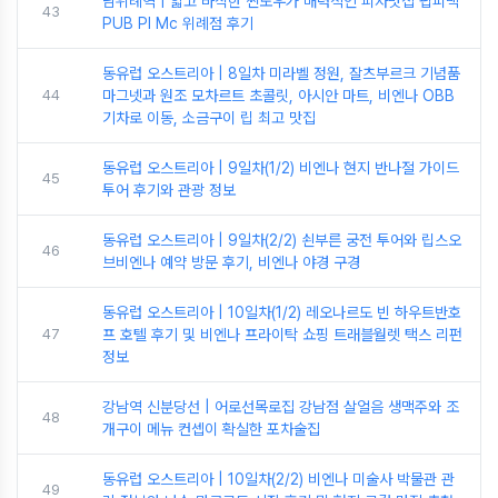
남위례역 | 얇고 바삭한 씬도우가 매력적인 피자맛집 펍피맥
43
PUB PI Mc 위례점 후기
동유럽 오스트리아 | 8일차 미라벨 정원, 잘츠부르크 기념품
44
마그넷과 원조 모차르트 초콜릿, 아시안 마트, 비엔나 OBB
기차로 이동, 소금구이 립 최고 맛집
동유럽 오스트리아 | 9일차(1/2) 비엔나 현지 반나절 가이드
45
투어 후기와 관광 정보
동유럽 오스트리아 | 9일차(2/2) 쇤부른 궁전 투어와 립스오
46
브비엔나 예약 방문 후기, 비엔나 야경 구경
동유럽 오스트리아 | 10일차(1/2) 레오나르도 빈 하우트반호
47
프 호텔 후기 및 비엔나 프라이탁 쇼핑 트래블월렛 택스 리펀
정보
강남역 신분당선 | 어로선목로집 강남점 살얼음 생맥주와 조
48
개구이 메뉴 컨셉이 확실한 포차술집
동유럽 오스트리아 | 10일차(2/2) 비엔나 미술사 박물관 관
49