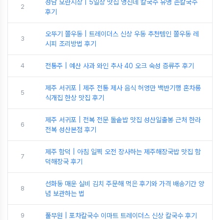
성남 모란시장 | 5일장 맛집 영진네 칼국수 유명 손칼국수
2
후기
오뚜기 쫄우동 | 트레이더스 신상 우동 추천템인 쫄우동 레
3
시피 조리방법 후기
4
전통주 | 예산 사과 와인 추사 40 오크 숙성 증류주 후기
제주 서귀포 | 제주 전통 제사 음식 허영만 백반기행 혼차롱
5
식개집 한상 맛집 후기
제주 서귀포 | 전복 전문 돌솥밥 맛집 성산일출봉 근처 한라
6
전복 성산본점 후기
제주 함덕 | 아침 일찍 오전 장사하는 제주해장국밥 맛집 함
7
덕해장국 후기
선화동 매운 실비 김치 주문해 먹은 후기와 가격 배송기간 양
8
념 보관하는 법
9
풀무원 | 포차칼국수 이마트 트레이더스 신상 칼국수 후기