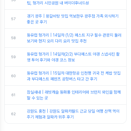
팁, 헝가리 시민공원 내 버이더후녀드성
경기 광주 | 왕갈비탕 맛집 먹보한우 광주점 가족 외식하기
57
좋은 곳 후기
동유럽 헝가리 | 14일차 (1/2) 페스트 지구 필수 관광지 둘러
58
보기와 현지 오리 다리 요리 맛집 추천
동유럽 헝가리 | 14일차(2/2) 부다페스트 야경 스냅사진 촬
59
영 투어 후기와 야경 코스 정보
동유럽 헝가리 | 15일차 대한항공 인천행 귀국 전 케밥 맛집
60
과 부다페스트 페렌츠 공항버스 타고 간 후기
잠실새내 | 래빗캐슬 동화풍 인테리어와 브런치 와인을 함께
61
할 수 있는 곳
강원도 홍천 | 강원도 알파카월드 근교 당일 여행 산책 먹이
62
주기 체험과 알파카 위주 후기