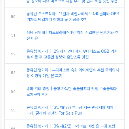
람 정보와 나슈 마르크트 시장 후기 및 현지 로컬 맛집 추천
동유럽 오스트리아 | 11일차 비엔나에서 브라티슬라바 OBB
50
기차로 당일치기 여행과 꿀 기념품 추천
성남 남위례 | 파크필라테스 1년 이상 수업받은 찐후기와 추
51
천 이유
동유럽 헝가리 | 12일차 비엔나에서 부다페스트 OBB 기차
52
로 이동 후 교통권 정보와 홍합스튜 맛집
동유럽 헝가리 | 부다페스트 숙소 에어비앤비 추천 국회의사
53
당 야경뷰 매일 본 후기
송파 위례 중앙 | 불향 가득한 숯불닭꼬치 맛집 수숯불직화
54
꼬치구이 후기
동유럽 헝가리 | 13일차(1/2) 부다성 지구 관광지와 세체니
55
다리, 굴라쉬 찐맛집 For Sale Pub
동유럽 헝가리 | 13일차(2/2) 그레이트 마켓 홀 구경 쇼핑
56