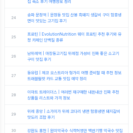
집 숙소 후기 여행정보 정리
송파 문정역 | 문정동 맛집 산봉 흑돼지 생갈비 구이 함흥냉
24
면이 맛있는 고기집 후기
프로틴 | EvolutionNutrition 웨이 프로틴 추천 후기와 유
25
청 카제인 단백질 종류
남위례역 | 마장동고기집 위례점 가성비 진짜 좋은 소고기
26
구이 맛집 후기
동유럽 | 체코 오스트리아 헝가리 여행 준비할 때 추천 정보
27
트래블월렛 카드 교통 맛집 예약 정리
이마트 트레이더스 | 여러번 재구매한 내돈내산 진짜 추천
28
상품들 리스트와 가격 정보
위례 중앙 | 소가미가 위례 코다리 냉면 함흥냉면 돼지갈비
29
맛도리 조합 후기
30
강원도 홍천 | 원미막국수 식객허영만 백반기행 막국수 맛집