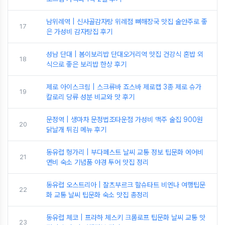
남위례역 | 신사골감자탕 위례점 뼈해장국 맛집 술안주로 좋
17
은 가성비 감자탕집 후기
성남 단대 | 봄이보리밥 단대오거리역 맛집 건강식 혼밥 외
18
식으로 좋은 보리밥 한상 후기
제로 아이스크림 | 스크류바 죠스바 제로캡 3종 제로 슈가
19
칼로리 당류 성분 비교와 맛 후기
문정역 | 생마차 문정법조타운점 가성비 맥주 술집 900원
20
닭날개 튀김 메뉴 후기
동유럽 헝가리 | 부다페스트 날씨 교통 정보 팁문화 에어비
21
앤비 숙소 기념품 야경 투어 맛집 정리
동유럽 오스트리아 | 잘츠부르크 할슈타트 비엔나 여행팁문
22
화 교통 날씨 팁문화 숙소 맛집 총정리
동유럽 체코 | 프라하 체스키 크롬로프 팁문화 날씨 교통 맛
23