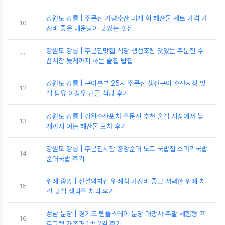
강원도 강릉 | 주문진 거평수산 대게 회 해산물 세트 가격 가
10
성비 좋은 매운탕이 맛있는 횟집
강원도 강릉 | 주문진맛집 식당 생선조림 맛있는 주문진 수
11
산시장 늦게까지 하는 술집 밥집
강원도 강릉 | 구이본부 25시 주문진 생선구이 수산시장 맛
12
집 팜유 이장우 단골 식당 후기
강원도 강릉 | 강원수산포차 주문진 추천 술집 시장에서 늦
13
게까지 여는 해산물 포차 후기
강원도 강릉 | 주문진시장 중앙순대 노포 국밥집 소머리국밥
14
순대국밥 후기
위례 중앙 | 전설의치킨 위례점 가성비 좋고 저렴한 위례 치
15
킨 맛집 생맥주 치맥 후기
성남 분당 | 경기도 템플스테이 분당 대광사 주말 체험형 프
16
로그램 가족과 1박 2일 후기