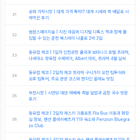
송파 가락시장 | 대게 가격 폭락!? 대게 시세와 퀵 배달로 시
31
켜먹은 후기
썸원스페이지숲 | 지친 마음에 디지털 디톡스 책과 함께 몰
32
입할 수 있는 춘천 북스테이 나홀로 2박 3일
동유럽 체코 | 1일차 인천공항 출국과 보타니크 호텔 프라하,
33
나세마소 정육점 수제버거, Albert 마트, 프라하 4월 날씨
동유럽 체코 | 2일차 체코 프라하 구시가지 오전 팁투어와
34
오후 팁투어, 주요 관광 코스와 현지인 꼴레뇨 맛집
부천시청 | 시먼당 대만 헤베베 족발 덮밥과 곱창 국수 방문
35
후기
동유럽 체코 | 3일차 체스키 크롬로프 Flix Bus 이동과 화장
36
실 정보, 펜션 플레쉬베츠카 119 숙소와 Penzion Bluegra
ss Club
동유럽 체코 | 4일차 체스키 숙소 펜션 플레쉬베츠카 119 조