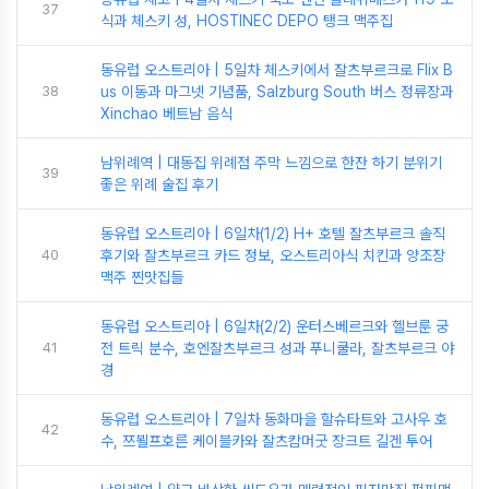
37
식과 체스키 성, HOSTINEC DEPO 탱크 맥주집
동유럽 오스트리아 | 5일차 체스키에서 잘츠부르크로 Flix B
38
us 이동과 마그넷 기념품, Salzburg South 버스 정류장과
Xinchao 베트남 음식
남위례역 | 대동집 위례점 주막 느낌으로 한잔 하기 분위기
39
좋은 위례 술집 후기
동유럽 오스트리아 | 6일차(1/2) H+ 호텔 잘츠부르크 솔직
40
후기와 잘츠부르크 카드 정보, 오스트리아식 치킨과 양조장
맥주 찐맛집들
동유럽 오스트리아 | 6일차(2/2) 운터스베르크와 헬브룬 궁
41
전 트릭 분수, 호엔잘츠부르크 성과 푸니쿨라, 잘츠부르크 야
경
동유럽 오스트리아 | 7일차 동화마을 할슈타트와 고사우 호
42
수, 쯔뵐프호른 케이블카와 잘츠캄머굿 장크트 길겐 투어