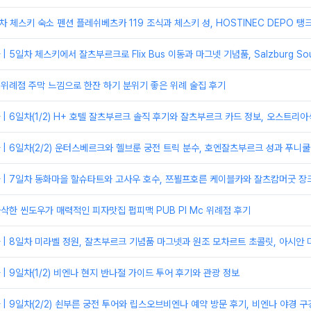
일차 체스키 숙소 펜션 플레쉬베츠카 119 조식과 체스키 성, HOSTINEC DEPO 탱
 5일차 체스키에서 잘츠부르크로 Flix Bus 이동과 마그넷 기념품, Salzburg So
 위례점 주막 느낌으로 한잔 하기 분위기 좋은 위례 술집 후기
| 6일차(1/2) H+ 호텔 잘츠부르크 솔직 후기와 잘츠부르크 카드 정보, 오스트리
| 6일차(2/2) 운터스베르크와 헬브룬 궁전 트릭 분수, 호엔잘츠부르크 성과 푸니
 | 7일차 동화마을 할슈타트와 고사우 호수, 쯔뵐프호른 케이블카와 잘츠캄머굿 장
바삭한 씬도우가 매력적인 피자맛집 펍피맥 PUB PI Mc 위례점 후기
| 8일차 미라벨 정원, 잘츠부르크 기념품 마그넷과 원조 모차르트 초콜릿, 아시안 마
| 9일차(1/2) 비엔나 현지 반나절 가이드 투어 후기와 관광 정보
| 9일차(2/2) 쇤부른 궁전 투어와 립스오브비엔나 예약 방문 후기, 비엔나 야경 구