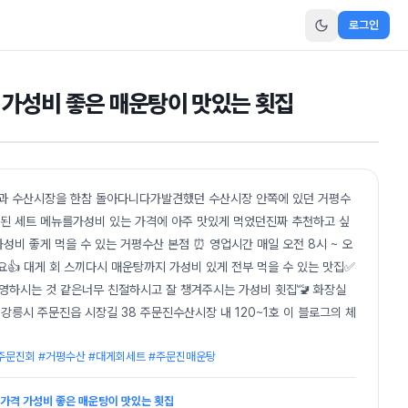
로그인
격 가성비 좋은 매운탕이 맛있는 횟집
운과 수산시장을 한참 돌아다니다가발견했던 수산시장 안쪽에 있던 거평수
함된 세트 메뉴를가성비 있는 가격에 아주 맛있게 먹었던진짜 추천하고 싶
성비 좋게 먹을 수 있는 거평수산 본점 ⏰ 영업시간 매일 오전 8시 ~ 오
요👍 대게 회 스끼다시 매운탕까지 가성비 있게 전부 먹을 수 있는 맛집✅
운영하시는 것 같은너무 친절하시고 잘 챙겨주시는 가성비 횟집🚾 화장실
강릉시 주문진읍 시장길 38 주문진수산시장 내 120~1호 이 블로그의 체
주문진회 #거평수산 #대게회세트 #주문진매운탕
트 가격 가성비 좋은 매운탕이 맛있는 횟집