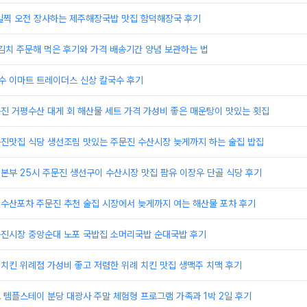
 일찍 오전 장사하는 제주해장국밥 맛집 함덕해장국 후기
김치 주문해 먹은 후기와 가격 배송기간 양념 보관하는 법
수 이마트 트레이더스 신상 칼국수 후기
문진 거평수산 대게 회 해산물 세트 가격 가성비 좋은 매운탕이 맛있는 횟집
문진맛집 식당 생선조림 맛있는 주문진 수산시장 늦게까지 하는 술집 밥집
이본부 25시 주문진 생선구이 수산시장 맛집 팜유 이장우 단골 식당 후기
원수산포차 주문진 추천 술집 시장에서 늦게까지 여는 해산물 포차 후기
주문진시장 중앙순대 노포 국밥집 소머리국밥 순대국밥 후기
의치킨 위례점 가성비 좋고 저렴한 위례 치킨 맛집 생맥주 치맥 후기
도 템플스테이 분당 대광사 주말 체험형 프로그램 가족과 1박 2일 후기