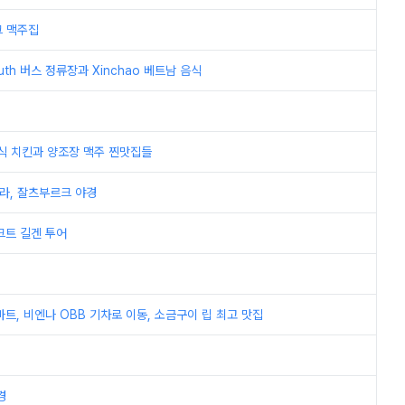
크 맥주집
uth 버스 정류장과 Xinchao 베트남 음식
아식 치킨과 양조장 맥주 찐맛집들
쿨라, 잘츠부르크 야경
크트 길겐 투어
트, 비엔나 OBB 기차로 이동, 소금구이 립 최고 맛집
경