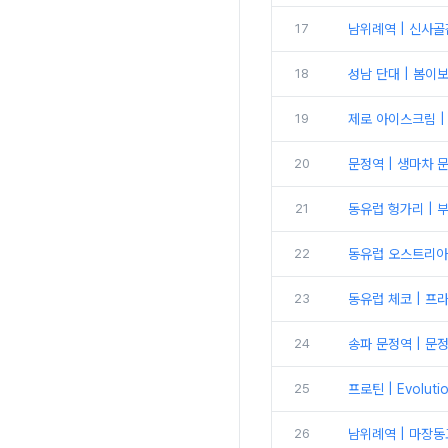
17
남위례역 | 신사
18
성남 단대 | 봄이
19
제로 아이스크림 |
20
문정역 | 생마차 
21
동유럽 헝가리 | 
22
동유럽 오스트리아
23
동유럽 체코 | 프
24
송파 문정역 | 문
25
프로틴 | Evolu
26
남위례역 | 마장동