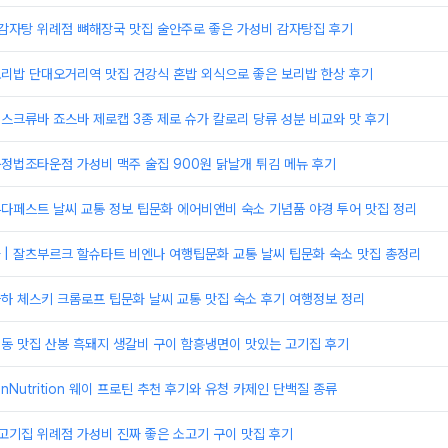
골감자탕 위례점 뼈해장국 맛집 술안주로 좋은 가성비 감자탕집 후기
보리밥 단대오거리역 맛집 건강식 혼밥 외식으로 좋은 보리밥 한상 후기
 스크류바 죠스바 제로캡 3종 제로 슈가 칼로리 당류 성분 비교와 맛 후기
문정법조타운점 가성비 맥주 술집 900원 닭날개 튀김 메뉴 후기
부다페스트 날씨 교통 정보 팁문화 에어비앤비 숙소 기념품 야경 투어 맛집 정리
 | 잘츠부르크 할슈타트 비엔나 여행팁문화 교통 날씨 팁문화 숙소 맛집 총정리
라하 체스키 크롬로프 팁문화 날씨 교통 맛집 숙소 후기 여행정보 정리
정동 맛집 산봉 흑돼지 생갈비 구이 함흥냉면이 맛있는 고기집 후기
tionNutrition 웨이 프로틴 추천 후기와 유청 카제인 단백질 종류
고기집 위례점 가성비 진짜 좋은 소고기 구이 맛집 후기