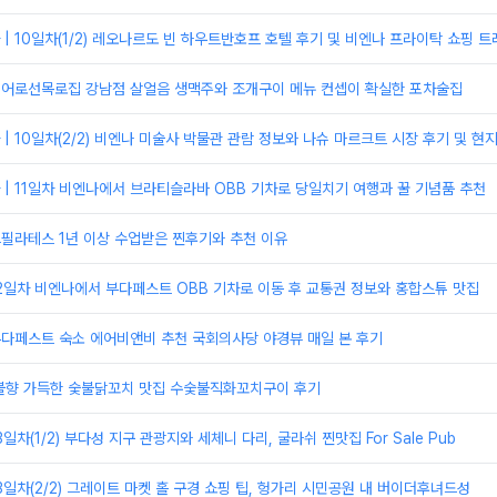
| 10일차(1/2) 레오나르도 빈 하우트반호프 호텔 후기 및 비엔나 프라이탁 쇼핑 
| 어로선목로집 강남점 살얼음 생맥주와 조개구이 메뉴 컨셉이 확실한 포차술집
| 10일차(2/2) 비엔나 미술사 박물관 관람 정보와 나슈 마르크트 시장 후기 및 현
| 11일차 비엔나에서 브라티슬라바 OBB 기차로 당일치기 여행과 꿀 기념품 추천
크필라테스 1년 이상 수업받은 찐후기와 추천 이유
12일차 비엔나에서 부다페스트 OBB 기차로 이동 후 교통권 정보와 홍합스튜 맛집
부다페스트 숙소 에어비앤비 추천 국회의사당 야경뷰 매일 본 후기
 불향 가득한 숯불닭꼬치 맛집 수숯불직화꼬치구이 후기
3일차(1/2) 부다성 지구 관광지와 세체니 다리, 굴라쉬 찐맛집 For Sale Pub
13일차(2/2) 그레이트 마켓 홀 구경 쇼핑 팁, 헝가리 시민공원 내 버이더후녀드성