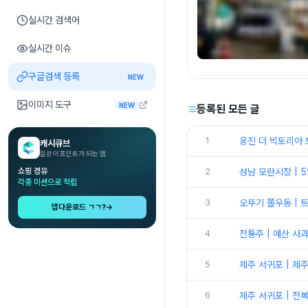
실시간 검색어
실시간 이슈
구글검색 등록
NEW
이미지 도구
NEW
등록된 모든 글
1
웅진 더 빅토리아 
캐시큐브
일상이 포인트가 되는 앱
쇼핑 경유
2
성남 모란시장 | 
각종 미션으로 적립
3
오뚜기 쫄우동 | 
앱다운로드 ㄱㄱ?
→
4
전통주 | 예산 사
5
제주 서귀포 | 제
6
제주 서귀포 | 전