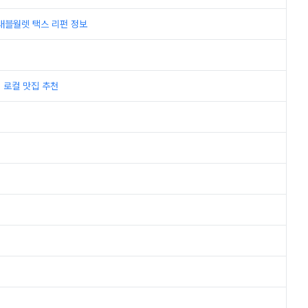
트래블월렛 택스 리펀 정보
지 로컬 맛집 추천