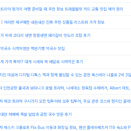
스트리아 헝가리 여행 준비할 때 추천 정보 트래블월렛 카드 교통 맛집 예약 정리
| 여러번 재구매한 내돈내산 진짜 추천 상품들 리스트와 가격 정보
미가 위례 코다리 냉면 함흥냉면 돼지갈비 맛도리 조합 후기
원미막국수 식객허영만 백반기행 막국수 맛집
대게 가격 폭락!? 대게 시세와 퀵 배달로 시켜먹은 후기
지친 마음에 디지털 디톡스 책과 함께 몰입할 수 있는 춘천 북스테이 나홀로 2박 3
일차 인천공항 출국과 보타니크 호텔 프라하, 나세마소 정육점 수제버거, Albert 마트,
일차 체코 프라하 구시가지 오전 팁투어와 오후 팁투어, 주요 관광 코스와 현지인 꼴레
 대만 헤베베 족발 덮밥과 곱창 국수 방문 후기
 체스키 크롬로프 Flix Bus 이동과 화장실 정보, 펜션 플레쉬베츠카 119 숙소와 Penz