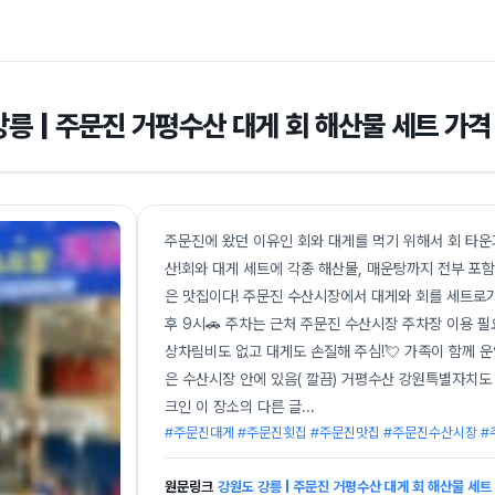
강릉 | 주문진 거평수산 대게 회 해산물 세트 가
주문진에 왔던 이유인 회와 대게를 먹기 위해서 회 타
산!회와 대게 세트에 각종 해산물, 매운탕까지 전부 포
은 맛집이다! 주문진 수산시장에서 대게와 회를 세트로가
후 9시🚗 주차는 근처 주문진 수산시장 주차장 이용 필
상차림비도 없고 대게도 손질해 주심!💘 가족이 함께 
은 수산시장 안에 있음( 깔끔) 거평수산 강원특별자치도 
크인 이 장소의 다른 글
...
#주문진대게 #주문진횟집 #주문진맛집 #주문진수산시장 #
원문링크
강원도 강릉 | 주문진 거평수산 대게 회 해산물 세