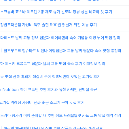
 스크류바 죠스바 제로캡 3종 제로 슈가 칼로리 당류 성분 비교와 맛 후기
문정법조타운점 가성비 맥주 술집 900원 닭날개 튀김 메뉴 후기
부다페스트 날씨 교통 정보 팁문화 에어비앤비 숙소 기념품 야경 투어 맛집 정리
 | 잘츠부르크 할슈타트 비엔나 여행팁문화 교통 날씨 팁문화 숙소 맛집 총정리
라하 체스키 크롬로프 팁문화 날씨 교통 맛집 숙소 후기 여행정보 정리
정동 맛집 산봉 흑돼지 생갈비 구이 함흥냉면이 맛있는 고기집 후기
tionNutrition 웨이 프로틴 추천 후기와 유청 카제인 단백질 종류
고기집 위례점 가성비 진짜 좋은 소고기 구이 맛집 후기
스트리아 헝가리 여행 준비할 때 추천 정보 트래블월렛 카드 교통 맛집 예약 정리
| 여러번 재구매한 내돈내산 진짜 추천 상품들 리스트와 가격 정보