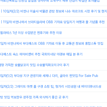
| 어로선목로집 강남점 살얼음 생맥주와 조개구이 메뉴 컨셉이 확실한 포차술집
| 10일차(2/2) 비엔나 미술사 박물관 관람 정보와 나슈 마르크트 시장 후기 및 현
| 11일차 비엔나에서 브라티슬라바 OBB 기차로 당일치기 여행과 꿀 기념품 추천
크필라테스 1년 이상 수업받은 찐후기와 추천 이유
12일차 비엔나에서 부다페스트 OBB 기차로 이동 후 교통권 정보와 홍합스튜 맛집
부다페스트 숙소 에어비앤비 추천 국회의사당 야경뷰 매일 본 후기
 불향 가득한 숯불닭꼬치 맛집 수숯불직화꼬치구이 후기
3일차(1/2) 부다성 지구 관광지와 세체니 다리, 굴라쉬 찐맛집 For Sale Pub
13일차(2/2) 그레이트 마켓 홀 구경 쇼핑 팁, 헝가리 시민공원 내 버이더후녀드성
비탕 맛집 먹보한우 광주점 가족 외식하기 좋은 곳 후기