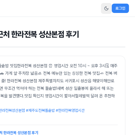
로그인
 근처 한라전복 성산본점 후기
밥 맛집한라전복 성산본점 ⏰ 영업시간 오전 10시 ~ 오후 3시🗓️ 매주
 가게 앞 주차장 넓음🦪 전복 메뉴만 있는 싱싱한 전복 맛집🧈 전복 버
구이 줌! 한라전복 성산본점 제주특별자치도 서귀포시 성산읍 해맞이해안로
오면 무조건 먹어야 하는 전복 돌솥밥!새벽 성산 일출봉에 올라서 해 뜨는
복을 발견했다.맛집 특인지 영업시간이 짧아서헐레벌떡 달려 온 추천하
#한라전복성산본점 #제주도전복돌솥밥 #한라전복영업시간
근처 한라전복 성산본점 후기