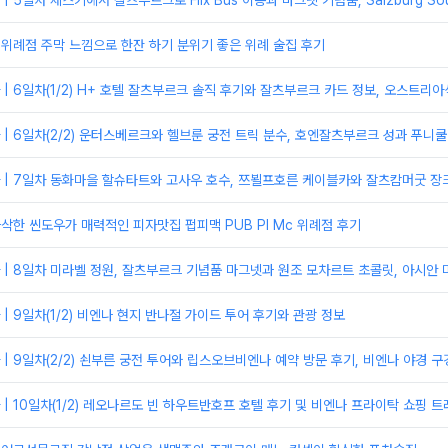
 5일차 체스키에서 잘츠부르크로 Flix Bus 이동과 마그넷 기념품, Salzburg So
 위례점 주막 느낌으로 한잔 하기 분위기 좋은 위례 술집 후기
| 6일차(1/2) H+ 호텔 잘츠부르크 솔직 후기와 잘츠부르크 카드 정보, 오스트리
| 6일차(2/2) 운터스베르크와 헬브룬 궁전 트릭 분수, 호엔잘츠부르크 성과 푸니
 | 7일차 동화마을 할슈타트와 고사우 호수, 쯔뵐프호른 케이블카와 잘츠캄머굿 장
바삭한 씬도우가 매력적인 피자맛집 펍피맥 PUB PI Mc 위례점 후기
| 8일차 미라벨 정원, 잘츠부르크 기념품 마그넷과 원조 모차르트 초콜릿, 아시안 마
| 9일차(1/2) 비엔나 현지 반나절 가이드 투어 후기와 관광 정보
| 9일차(2/2) 쇤부른 궁전 투어와 립스오브비엔나 예약 방문 후기, 비엔나 야경 구
| 10일차(1/2) 레오나르도 빈 하우트반호프 호텔 후기 및 비엔나 프라이탁 쇼핑 