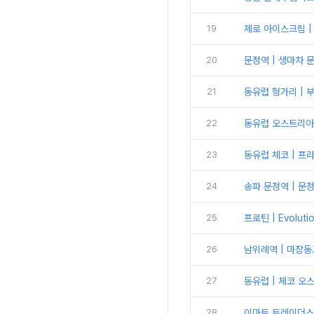
19
제로 아이스크림 |
20
문정역 | 생마차 
21
동유럽 헝가리 | 
22
동유럽 오스트리아
23
동유럽 체코 | 프
24
송파 문정역 | 문
25
프로틴 | Evolu
26
남위례역 | 마장동
27
동유럽 | 체코 오
28
이마트 트레이더스 