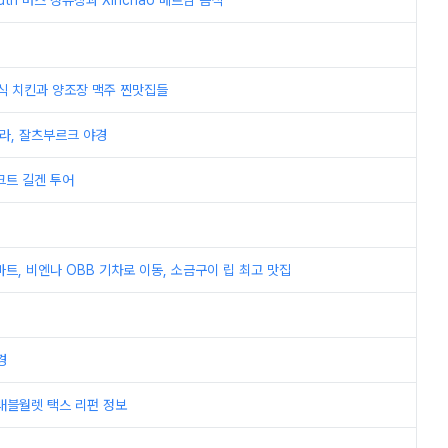
uth 버스 정류장과 Xinchao 베트남 음식
아식 치킨과 양조장 맥주 찐맛집들
쿨라, 잘츠부르크 야경
크트 길겐 투어
트, 비엔나 OBB 기차로 이동, 소금구이 립 최고 맛집
경
트래블월렛 택스 리펀 정보