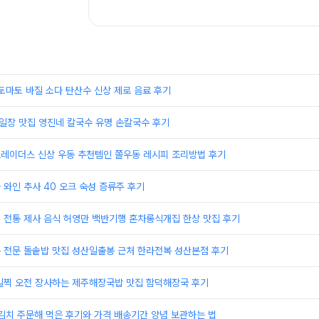
토마토 바질 소다 탄산수 신상 제로 음료 후기
5일장 맛집 영진네 칼국수 유명 손칼국수 후기
트레이더스 신상 우동 추천템인 쫄우동 레시피 조리방법 후기
과 와인 추사 40 오크 숙성 증류주 후기
주 전통 제사 음식 허영만 백반기행 혼차롱식개집 한상 맛집 후기
복 전문 돌솥밥 맛집 성산일출봉 근처 한라전복 성산본점 후기
 일찍 오전 장사하는 제주해장국밥 맛집 함덕해장국 후기
김치 주문해 먹은 후기와 가격 배송기간 양념 보관하는 법