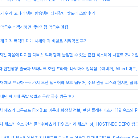
미가 위례 코다리 냉면 함흥냉면 돼지갈비 맛도리 조합 후기
원미막국수 식객허영만 백반기행 막국수 맛집
대게 가격 폭락!? 대게 시세와 퀵 배달로 시켜먹은 후기
지친 마음에 디지털 디톡스 책과 함께 몰입할 수 있는 춘천 북스테이 나홀로 2박 3
일차 인천공항 출국과 보타니크 호텔 프라하, 나세마소 정육점 수제버거, Albert 마트,
일차 체코 프라하 구시가지 오전 팁투어와 오후 팁투어, 주요 관광 코스와 현지인 꼴레
 대만 헤베베 족발 덮밥과 곱창 국수 방문 후기
 체스키 크롬로프 Flix Bus 이동과 화장실 정보, 펜션 플레쉬베츠카 119 숙소와 Penz
일차 체스키 숙소 펜션 플레쉬베츠카 119 조식과 체스키 성, HOSTINEC DEPO 탱