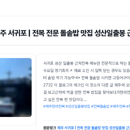
주 서귀포 | 전복 전문 돌솥밥 맛집 성산일출봉
서귀포 성산 일출봉 근처전복 메뉴만 전문적으로 하는 돌솥
수요일 정기휴무📌 재료 소진 시 일찍 닫는 경우도 있음
터 솥밥 먹기 가능💚🐟 전복 돌솥밥 시키면 고등어
2732 이 블로그의 체크인 이 장소의 다른 글 제주에 
걸 보고근처에 먹을 만한 전복 밥집을 찾아보다가한라전
고 싶은 전복 찐 맛집이다.
...
#제주한라전복 #성산일출봉맛집 #전복돌솥밥 #제주전복 
원문링크
제주 서귀포 | 전복 전문 돌솥밥 맛집 성산일출봉 