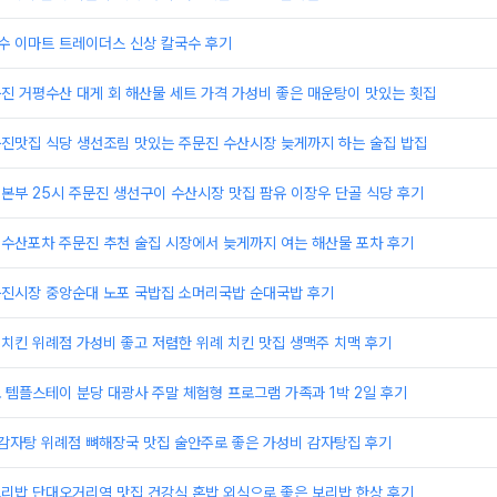
수 이마트 트레이더스 신상 칼국수 후기
문진 거평수산 대게 회 해산물 세트 가격 가성비 좋은 매운탕이 맛있는 횟집
문진맛집 식당 생선조림 맛있는 주문진 수산시장 늦게까지 하는 술집 밥집
이본부 25시 주문진 생선구이 수산시장 맛집 팜유 이장우 단골 식당 후기
원수산포차 주문진 추천 술집 시장에서 늦게까지 여는 해산물 포차 후기
주문진시장 중앙순대 노포 국밥집 소머리국밥 순대국밥 후기
의치킨 위례점 가성비 좋고 저렴한 위례 치킨 맛집 생맥주 치맥 후기
도 템플스테이 분당 대광사 주말 체험형 프로그램 가족과 1박 2일 후기
골감자탕 위례점 뼈해장국 맛집 술안주로 좋은 가성비 감자탕집 후기
보리밥 단대오거리역 맛집 건강식 혼밥 외식으로 좋은 보리밥 한상 후기