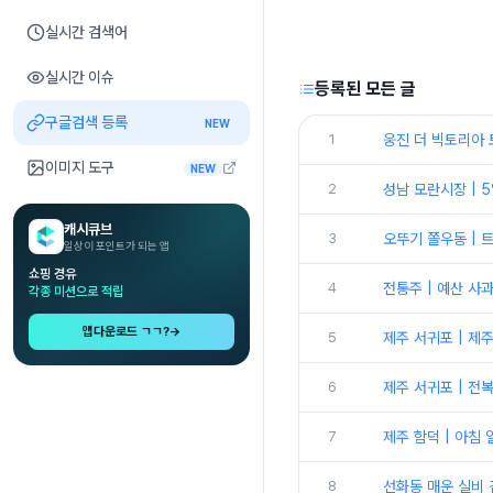
실시간 검색어
실시간 이슈
등록된 모든 글
구글검색 등록
NEW
1
웅진 더 빅토리아 
이미지 도구
NEW
2
성남 모란시장 | 
캐시큐브
3
오뚜기 쫄우동 | 
일상이 포인트가 되는 앱
쇼핑 경유
4
전통주 | 예산 사
각종 미션으로 적립
앱다운로드 ㄱㄱ?
→
5
제주 서귀포 | 제
6
제주 서귀포 | 전
7
제주 함덕 | 아침
8
선화동 매운 실비 