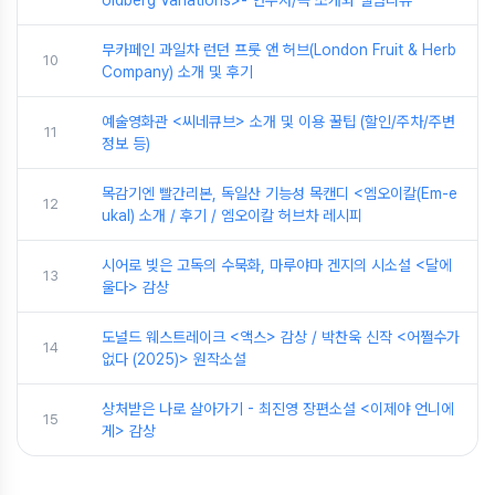
무카페인 과일차 런던 프룻 앤 허브(London Fruit & Herb
10
Company) 소개 및 후기
예술영화관 <씨네큐브> 소개 및 이용 꿀팁 (할인/주차/주변
11
정보 등)
목감기엔 빨간리본, 독일산 기능성 목캔디 <엠오이칼(Em‑e
12
ukal) 소개 / 후기 / 엠오이칼 허브차 레시피
시어로 빚은 고독의 수묵화, 마루야마 겐지의 시소설 <달에
13
울다> 감상
도널드 웨스트레이크 <액스> 감상 / 박찬욱 신작 <어쩔수가
14
없다 (2025)> 원작소설
상처받은 나로 살아가기 - 최진영 장편소설 <이제야 언니에
15
게> 감상