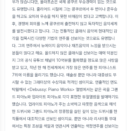
우가 많습니다만, 올라프손은 국제 콩쿠르 우승경력이 없는 것으로
도 유명합니다. 줄리어드 시절에 그는 콩쿠르에서 두 번이나 준우승
을 하고도 오히려 우승을 하지 못한 비애감이 컸다고 고백합니다. 이
후, 경쟁에 회의를 느껴 콩쿠르에 출전하지 않고 독자적인 음악세계
를 발전시켰다고 합니다. 그는 전통적인 클래식 음악에 현대적인 감
각을 접목시킨 다양한 기법의 연주를 선보이는 것으로도 유명합니
다. 그의 연주에서 뉴에이지 음악이나 재즈음악의 느낌을 받으시는
분들이 많다고 해요. 올드하지 않은 클래식을 선보이는 매력 덕분인
지 그의 공식 유튜브 채널이 10억뷰를 돌파했을 정도로 많은 사랑을
받고 있고, 작년 한 해 전세계에서 가장 많은 연주를 한 피아니스트
7위에 이름을 올리기도 했습니다. 예술성 뿐만 아니라 대중성도 무
시할 수 없는 그래미상의 수상자로 적격인 셈이지요. 연출적인 면도
탁월해서 <Debussy: Piano Works> 앨범에서는 같은 곡을 그랜
드 피아노와 업라이트 피아노로 각각 표현한 듀얼앨범을 발매하기도
했습니다. 업라이트 피아노가 주는 소박하고 따뜻한 음색으로 해석
한 드뷔시와 그랜드 피아노의 장중함을 살린 깊이 있는 드뷔시를 한
작품에서 대조적으로 선보인 셈이지요. 뿐만 아니라 리사이틀 무대
에서는 특정 조성을 색깔과 연관시켜 연출하는 색청연주를 선보이는