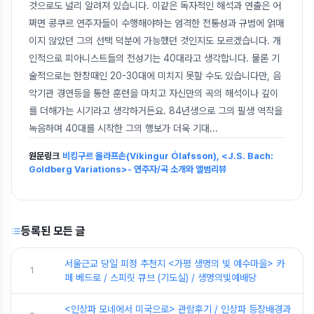
것으로도 널리 알려져 있습니다. 이같은 독자적인 해석과 연출은 어
쩌면 콩쿠르 연주자들이 수행해야하는 엄격한 전통성과 규범에 얽매
이지 않았던 그의 선택 덕분에 가능했던 것인지도 모르겠습니다. 개
인적으로 피아니스트들의 전성기는 40대라고 생각합니다. 물론 기
술적으로는 한창때인 20-30대에 미치지 못할 수도 있습니다만, 음
악기관 경연등을 통한 훈련을 마치고 자신만의 곡의 해석이나 깊이
를 더해가는 시기라고 생각하거든요. 84년생으로 그의 필생 역작을
녹음하며 40대를 시작한 그의 행보가 더욱 기대
...
원문링크
비킹구르 올라프손(Víkingur Ólafsson), <J.S. Bach:
Goldberg Variations>- 연주자/곡 소개와 앨범리뷰
등록된 모든 글
서울근교 당일 피정 추천지 <가평 생명의 빛 예수마을> 카
1
페 베드로 / 스피릿 큐브 (기도실) / 생명의빛예배당
<인상파 모네에서 미국으로> 관람후기 / 인상파 등장배경과