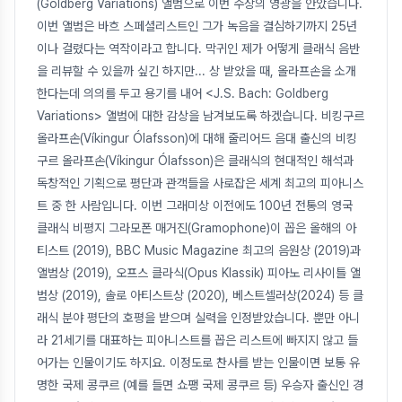
(Goldberg Variations) 앨범으로 이번 수상의 영광을 안았습니다.
이번 앨범은 바흐 스페셜리스트인 그가 녹음을 결심하기까지 25년
이나 걸렸다는 역작이라고 합니다. 막귀인 제가 어떻게 클래식 음반
을 리뷰할 수 있을까 싶긴 하지만... 상 받았을 때, 올라프손을 소개
한다는데 의의를 두고 용기를 내어 <J.S. Bach: Goldberg
Variations> 앨범에 대한 감상을 남겨보도록 하겠습니다. 비킹구르
올라프손(Víkingur Ólafsson)에 대해 줄리어드 음대 출신의 비킹
구르 올라프손(Víkingur Ólafsson)은 클래식의 현대적인 해석과
독창적인 기획으로 평단과 관객들을 사로잡은 세계 최고의 피아니스
트 중 한 사람입니다. 이번 그래미상 이전에도 100년 전통의 영국
클래식 비평지 그라모폰 매거진(Gramophone)이 꼽은 올해의 아
티스트 (2019), BBC Music Magazine 최고의 음원상 (2019)과
앨범상 (2019), 오프스 클라식(Opus Klassik) 피아노 리사이틀 앨
범상 (2019), 솔로 아티스트상 (2020), 베스트셀러상(2024) 등 클
래식 분야 평단의 호평을 받으며 실력을 인정받았습니다. 뿐만 아니
라 21세기를 대표하는 피아니스트를 꼽은 리스트에 빠지지 않고 들
어가는 인물이기도 하지요. 이정도로 찬사를 받는 인물이면 보통 유
명한 국제 콩쿠르 (예를 들면 쇼팽 국제 콩쿠르 등) 우승자 출신인 경