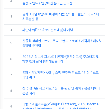
2
감상 포인트 / 인상파전 온라인 굿즈샵
영화 <리얼페인>에 배경이 되는 장소들 - 폴란드 바르샤바
3
& 루블린 등
4
파인아트(Fine Arts, 순수예술)의 개념
선물용 샴페인 고르기, 주요 브랜드 스토리 / 가격대 / 대상&
5
상황별 추천팁
2025년 상속세 과세체계 변경안(유산취득세) 주요내용 및
6
향후 절차 쉽게 정리해봤습니다
영화 <리얼페인> OST, 쇼팽 연주곡 리스트 / 감상 / 스트
7
리밍 링크
전국 싱크홀 사고 지도 / 싱크홀 원인 및 통계 / 공공 데이터
8
활용 사례
비킹구르 올라프손(Víkingur Ólafsson), <J.S. Bach: G
9
oldberg Variations>- 연주자/곡 소개와 앨범리뷰