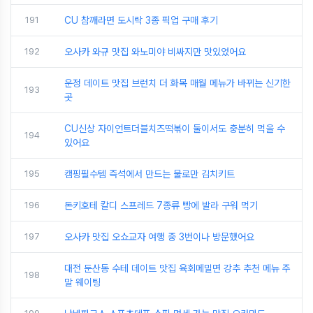
191
CU 참깨라면 도시락 3종 픽업 구매 후기
192
오사카 와규 맛집 와노미야 비싸지만 맛있었어요
운정 데이트 맛집 브런치 더 화목 매월 메뉴가 바뀌는 신기한
193
곳
CU신상 자이언트더블치즈떡볶이 둘이서도 충분히 먹을 수
194
있어요
195
캠핑필수템 즉석에서 만드는 물로만 김치키트
196
돈키호테 칼디 스프레드 7종류 빵에 발라 구워 먹기
197
오사카 맛집 오쇼교자 여행 중 3번이나 방문했어요
대전 둔산동 수테 데이트 맛집 육회메밀면 강추 추천 메뉴 주
198
말 웨이팅