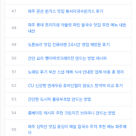
47
파주 문산 돈가스 맛집 봉서리국수돈가스 후기
파주 롯데 프리미엄 아울렛 퍼틴 쌀국수 맛집 추천 메뉴 내돈
48
내산
49
도톤보리 맛집 킨류라멘 24시간 영업 재방문 후기
50
간단 요리 팽이버섯크래미전 만드는 방법 레시피
51
노웨딩 후기 부산 스냅 헤메 식사 안내장 업체 비용 총 정리
52
CU 신상빵 연세우유 호박인절미 맘모스 창억떡 비교 후기
53
간단한 도시락 롤유부초밥 만드는 방법
54
홈베이킹 레시피 추천 크림치즈 브라우니 만드는 방법
파주 심학산 맛집 옹심이 메밀 칼국수 주차 추천 메뉴 파주페
55
이