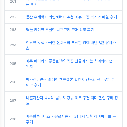
261
문 후기
262
문산 수제버거 와썹비버거 추천 메뉴 매장 식사와 배달 후기
263
벽돌 케이크 초콜릿 시호쿠키 구매 성공 후기
야당역 맛집 바삭한 돈까스와 푸짐한 양에 대만족한 유미카
264
츠
파주 베이커리 좋은날189 직접 만들어 먹는 치아바타 샌드
265
위치
배스킨라빈스 31데이 하프갤론 할인 이벤트와 잔망루피 케
266
이크 후기
나혼자산다 박나래 콤부차 당류 제로 추천 최대 할인 구매 정
267
보
파주핫플레이스 자유로자동차극장에서 영화 하이파이브 본
268
후기