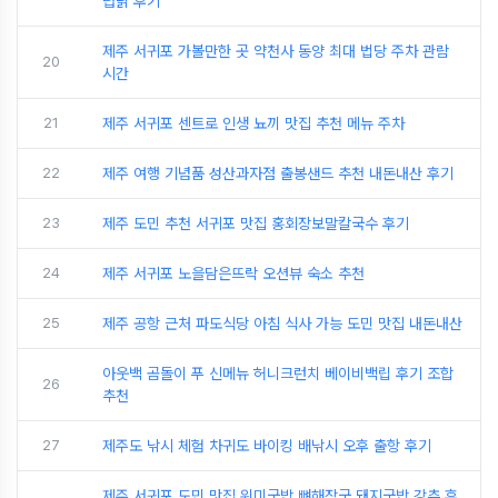
럽닭 후기
제주 서귀포 가볼만한 곳 약천사 동양 최대 법당 주차 관람
20
시간
21
제주 서귀포 센트로 인생 뇨끼 맛집 추천 메뉴 주차
22
제주 여행 기념품 성산과자점 출봉샌드 추천 내돈내산 후기
23
제주 도민 추천 서귀포 맛집 홍회장보말칼국수 후기
24
제주 서귀포 노을담은뜨락 오션뷰 숙소 추천
25
제주 공항 근처 파도식당 아침 식사 가능 도민 맛집 내돈내산
아웃백 곰돌이 푸 신메뉴 허니크런치 베이비백립 후기 조합
26
추천
27
제주도 낚시 체험 차귀도 바이킹 배낚시 오후 출항 후기
제주 서귀포 도민 맛집 위미국밥 뼈해장국 돼지국밥 강추 후