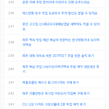
235
운정 카페 추천 흔커피바 티라미수 진짜 강추드려요
236
웨스턴돔 빙수 맛집 도쿄빙수 주차 할인도 받을 수 있어요
문산 고깃집 신사동24시대패삼겹살 새벽에도 먹을 수 있어
237
요
파주 백숙 맛집 매년 복날에 방문하는 반구정황가네 능이버
238
섯백숙
239
파주 대형 마트로 바뀐 207FEET 주말 방문 솔직 후기
파주 복날 맛집 나능이능이버섯백숙 주말 예약 내돈내산 후
240
기
241
벽돌초콜릿 케이크 동그미디저트 구매 후기
242
파주 가볼만한곳 워크업 아웃도어 작업복 구매 후기
243
CU 신상 디저트 크림브륄레 2종 픽업 예약 후기