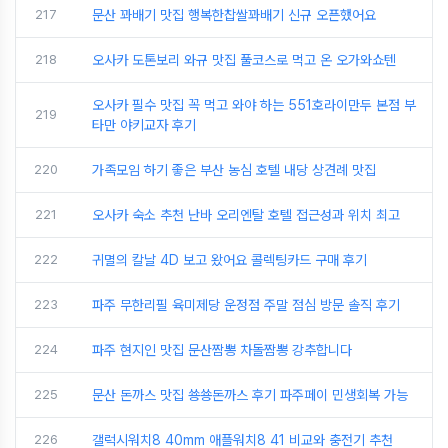
217
문산 꽈배기 맛집 행복한찹쌀꽈배기 신규 오픈했어요
218
오사카 도톤보리 와규 맛집 풀코스로 먹고 온 오가와쇼텐
오사카 필수 맛집 꼭 먹고 와야 하는 551호라이만두 본점 부
219
타만 야키교자 후기
220
가족모임 하기 좋은 부산 농심 호텔 내당 상견례 맛집
221
오사카 숙소 추천 난바 오리엔탈 호텔 접근성과 위치 최고
222
귀멸의 칼날 4D 보고 왔어요 콜렉팅카드 구매 후기
223
파주 무한리필 육미제당 운정점 주말 점심 방문 솔직 후기
224
파주 현지인 맛집 문산짬뽕 차돌짬뽕 강추합니다
225
문산 돈까스 맛집 쑝쑝돈까스 후기 파주페이 민생회복 가능
226
갤럭시워치8 40mm 애플워치8 41 비교와 충전기 추천