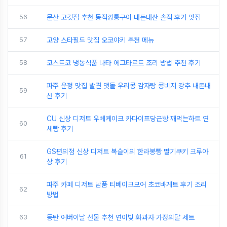
56
문산 고깃집 추천 동적깡통구이 내돈내산 솔직 후기 맛집
57
고양 스타필드 맛집 오코야키 추천 메뉴
58
코스트코 냉동식품 나타 에그타르트 조리 방법 추천 후기
파주 운정 맛집 발견 맷돌 우리콩 감자탕 콩비지 강추 내돈내
59
산 후기
CU 신상 디저트 우베케이크 카다이프당근빵 깨먹는하트 연
60
세빵 후기
GS편의점 신상 디저트 복슬이의 한라봉빵 딸기쿠키 크루아
61
상 후기
파주 카페 디저트 납품 티베이크모어 초코바게트 후기 조리
62
방법
63
동탄 어버이날 선물 추천 연이빛 화과자 가정의달 세트