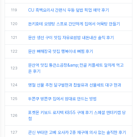
119
CU 흑백요리사 간편식 우동 덮밥 픽업 예약 후기
120
돈키호테 오뎅탕 스프로 간단하게 집에서 어묵탕 만들기
121
문산 생선 구이 맛집 자유로쌈밥 내돈내산 솔직 후기
122
문산 뼈해장국 맛집 행복이네 뼈찜 후기
문산역 맛집 통큰소곱창&amp;전골 커플세트 알차게 먹고
123
온 후기
124
명절 선물 추천 달구벌한과 찹쌀유과 선물세트 대구 한과
125
두쫀쿠 땅쫀쿠 집에서 맘대로 만드는 방법
포켓몬 키보드 로지텍 K855 구매 후기 스페셜 엔터키캡 당
126
첨
127
콘신 부타만 고베 오사카 2종 재구매 의사 없는 솔직한 후기