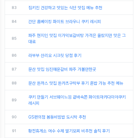
83
짐키친 건강하고 맛있는 식단 맛집 메뉴 추천
84
간단 홈베이킹 화이트 브라우니 쿠키 레시피
파주 현지인 맛집 이가덕보갈비탕 가격은 올랐지만 맛은 그
85
대로
86
라부부 산리오 시크릿 당첨 후기
87
문산 맛집 임진매운갈비 파주 가볼만한곳
88
문산 돈까스 맛집 돈카츠구락부 후기 혼밥 가능 추천 메뉴
쿠키 만들기 서브웨이느낌 겉바속쫀 화이트마카다미아쿠키
89
레시피
90
GS편의점 봄동비빔밥 도시락 추천
91
황전휴게소 여수 수제 딸기모찌 비추천 솔직 후기