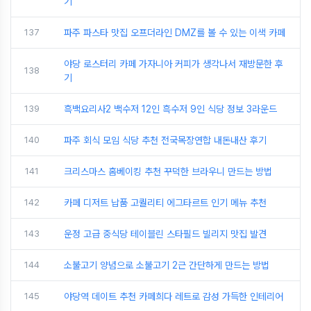
기
137
파주 파스타 맛집 오프더라인 DMZ를 볼 수 있는 이색 카페
야당 로스터리 카페 가자니아 커피가 생각나서 재방문한 후
138
기
139
흑백요리사2 백수저 12인 흑수저 9인 식당 정보 3라운드
140
파주 회식 모임 식당 추천 전국목장연합 내돈내산 후기
141
크리스마스 홈베이킹 추천 꾸덕한 브라우니 만드는 방법
142
카페 디저트 납품 고퀄리티 에그타르트 인기 메뉴 추천
143
운정 고급 중식당 테이블린 스타필드 빌리지 맛집 발견
144
소불고기 양념으로 소불고기 2근 간단하게 만드는 방법
145
야당역 데이트 추천 카페희다 레트로 감성 가득한 인테리어