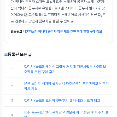
다 박나래 콤부차 소개해 드릴게요🍓 스테비아 콤부차 소개 나혼자
산다 박나래 콤부차로 유명한아로마빌 스테비아 콤부차 딸기키위맛
이에요🍓🥝 고순도 95% 프리미엄 스테비아를 사용하여당류 0g으
로 건강하고 맛있게 콤부차를 즐길 수 있어요
...
원문링크
나혼자산다 박나래 콤부차 당류 제로 추천 최대 할인 구매 정보
등록된 모든 글
갤럭시Z폴드8 케이스 그립톡 거치대 저반사필름 사생활보
1
호필름 추천 구매 후기
문산 노터치 세차장 올댓워시 파주문산점 프리미엄코스 후기
2
위치 가격
3
갤럭시Z폴드8 크림색 구매후기 갤럭시S25 크기 비교
제주 동문시장 맛집 운화당 과일모찌 예약 성공 후기 주차 포
4