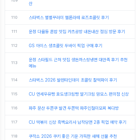
109
산
110
스타벅스 별별꾸러미 멜론라떼 로즈초콜릿 후기
111
운정 다율동 혼밥 맛집 카츠공방 내돈내산 점심 방문 후기
112
GS 아이스 생초콜릿 두바이 픽업 구매 후기
운정 스타필드 근처 맛집 생돈까스랑냉면 대만족 후기 추천
113
메뉴
114
스타벅스 2026 발렌타인데이 초콜릿 찰떡파이 후기
115
CU 연세우유빵 호도생크림빵 딸기크림 맘모스 편의점 신상
116
파주 문산 두쫀쿠 발견 두쫀떡 파주인절미모찌 복다방
117
CU 떡볶이 신상 흑백요리사 납작당면 2종 픽업 예약 후기
118
쿠작소 2026 쿠키 좋은 기운 가득한 새해 선물 추천