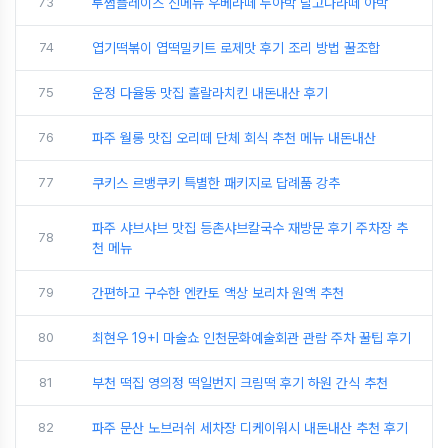
73
투썸플레이스 신메뉴 우베라떼 두아박 달고나라떼 아박
74
엽기떡볶이 엽떡밀키트 로제맛 후기 조리 방법 꿀조합
75
운정 다율동 맛집 훌랄라치킨 내돈내산 후기
76
파주 월롱 맛집 오리떼 단체 회식 추천 메뉴 내돈내산
77
쿠키스 르뱅쿠키 특별한 패키지로 답례품 강추
파주 샤브샤브 맛집 등촌샤브칼국수 재방문 후기 주차장 추
78
천 메뉴
79
간편하고 구수한 엔칸토 액상 보리차 원액 추천
80
최현우 19+I 마술쇼 인천문화예술회관 관람 주차 꿀팁 후기
81
부천 떡집 영의정 떡일번지 크림떡 후기 하원 간식 추천
82
파주 문산 노브러쉬 세차장 디케이워시 내돈내산 추천 후기