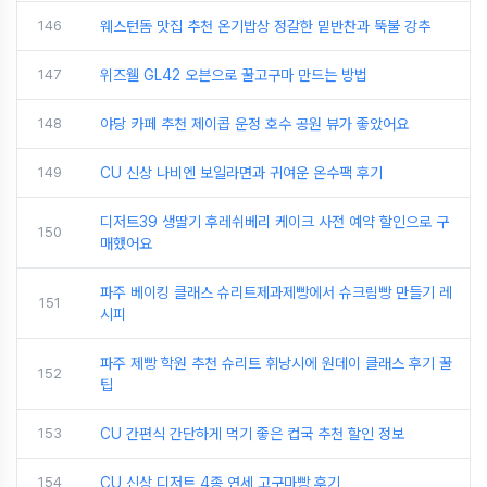
146
웨스턴돔 맛집 추천 온기밥상 정갈한 밑반찬과 뚝불 강추
147
위즈웰 GL42 오븐으로 꿀고구마 만드는 방법
148
야당 카페 추천 제이콥 운정 호수 공원 뷰가 좋았어요
149
CU 신상 나비엔 보일라면과 귀여운 온수팩 후기
디저트39 생딸기 후레쉬베리 케이크 사전 예약 할인으로 구
150
매했어요
파주 베이킹 클래스 슈리트제과제빵에서 슈크림빵 만들기 레
151
시피
파주 제빵 학원 추천 슈리트 휘낭시에 원데이 클래스 후기 꿀
152
팁
153
CU 간편식 간단하게 먹기 좋은 컵국 추천 할인 정보
154
CU 신상 디저트 4종 연세 고구마빵 후기