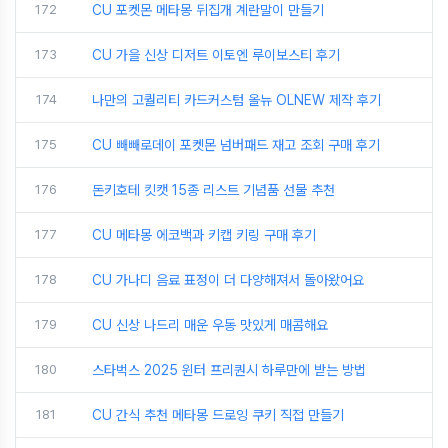
172
CU 포켓몬 메타몽 뒤집개 계란말이 만들기
173
CU 가을 신상 디저트 이토엔 루이보스티 후기
174
나만의 고퀄리티 카드커스텀 올뉴 OLNEW 제작 후기
175
CU 빼빼로데이 포켓몬 넘버패드 재고 조회 구매 후기
176
돈키호테 킷캣 15종 리스트 기념품 선물 추천
177
CU 메타몽 에코백과 키캡 키링 구매 후기
178
CU 가나디 음료 표정이 더 다양해져서 돌아왔어요
179
CU 신상 나드리 매운 우동 맛있게 매콤해요
180
스타벅스 2025 윈터 프리퀀시 하루만에 받는 방법
181
CU 간식 추천 메타몽 드로잉 쿠키 직접 만들기