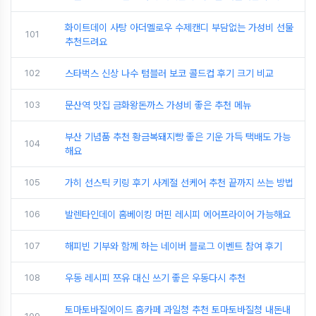
화이트데이 사탕 아더멜로우 수제캔디 부담없는 가성비 선물
101
추천드려요
102
스타벅스 신상 나수 텀블러 보코 콜드컵 후기 크기 비교
103
문산역 맛집 금화왕돈까스 가성비 좋은 추천 메뉴
부산 기념품 추천 황금복돼지빵 좋은 기운 가득 택배도 가능
104
해요
105
가히 선스틱 키링 후기 사계절 선케어 추천 끝까지 쓰는 방법
106
발렌타인데이 홈베이킹 머핀 레시피 에어프라이어 가능해요
107
해피빈 기부와 함께 하는 네이버 블로그 이벤트 참여 후기
108
우동 레시피 쯔유 대신 쓰기 좋은 우동다시 추천
토마토바질에이드 홈카페 과일청 추천 토마토바질청 내돈내