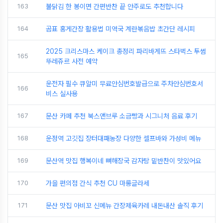
163
불닭김 한 봉이면 간편반찬 끝 안주로도 추천합니다
164
곰표 홍게간장 활용법 미역국 계란볶음밥 초간단 레시피
2025 크리스마스 케이크 총정리 파리바게뜨 스타벅스 투썸
165
뚜레쥬르 사전 예약
운전자 필수 큐알미 무료안심번호발급으로 주차안심번호서
166
비스 실사용
167
문산 카페 추천 북스앤브루 소금빵과 시그니처 음료 후기
168
운정역 고깃집 장터대패농장 다양한 셀프바와 가성비 메뉴
169
문산역 맛집 행복이네 뼈해장국 감자탕 밑반찬이 맛있어요
170
가을 편의점 간식 추천 CU 마롱글라세
171
문산 맛집 아비꼬 신메뉴 간장제육카레 내돈내산 솔직 후기