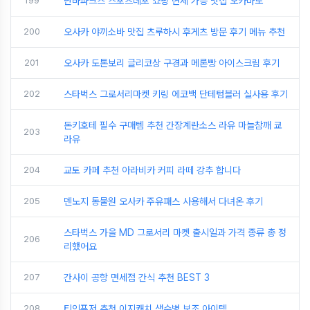
199
난바파크스 스포츠데포 쇼핑 면세 가능 맛집 오카마도
200
오사카 야끼소바 맛집 츠루하시 후게츠 방문 후기 메뉴 추천
201
오사카 도톤보리 글리코상 구경과 메론빵 아이스크림 후기
202
스타벅스 그로서리마켓 키링 에코백 단테텀블러 실사용 후기
돈키호테 필수 구매템 추천 간장계란소스 라유 마늘참깨 쿄
203
라유
204
교토 카페 추천 아라비카 커피 라떼 강추 합니다
205
덴노지 동물원 오사카 주유패스 사용해서 다녀온 후기
스타벅스 가을 MD 그로서리 마켓 출시일과 가격 종류 총 정
206
리했어요
207
간사이 공항 면세점 간식 추천 BEST 3
208
티인퓨저 추천 이지캐치 생수병 보조 아이템