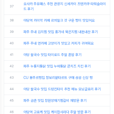
오사카 주유패스 추천 관광지 신세카이 츠텐카쿠 타워슬라이
37
드 후기
38
야당역 카이막 카페 르븨밀크 갓 구운 빵이 맛있어요
39
파주 주내 김치찜 맛집 홍가네 묵은지찜 내돈내산 후기
40
파주 주내 연카페 고양이가 맛있고 커피가 귀여워요
41
야당 쌀국수 맛집 타이로드 주말 혼밥 후기
42
파주 누룽지통닭 맛집 누바통닭 콘치즈 치킨 후기
43
CU 봉주르빵집 청보리밭타르트 구매 성공 신상 빵
44
야당 쌀국수 맛집 드렁킨타이 추천 메뉴 모닝글로리 후기
45
파주 금촌 맛집 장원양재기찜갈비 재방문 후기
46
야당역 고로케 맛집 케이찹사라다 주말 방문 후기