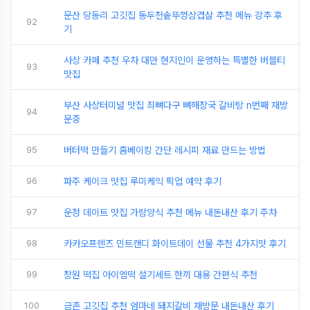
문산 당동리 고깃집 동두천솥뚜껑삼겹살 추천 메뉴 강추 후
92
기
사상 카페 추천 우차 대만 현지인이 운영하는 특별한 버블티
93
맛집
부산 사상터미널 맛집 최뼈다구 뼈해장국 갈비탕 n번째 재방
94
문중
95
버터떡 만들기 홈베이킹 간단 레시피 재료 만드는 방법
96
파주 케이크 맛집 루미케익 픽업 예약 후기
97
운정 데이트 맛집 가람양식 추천 메뉴 내돈내산 후기 주차
98
카카오프렌즈 민트캔디 화이트데이 선물 추천 4가지맛 후기
99
창원 떡집 아이엠떡 설기세트 한끼 대용 간편식 추천
100
금촌 고깃집 추천 엄마네 돼지갈비 재방문 내돈내산 후기