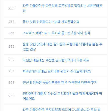
파주 가볼만한곳 파주삼릉 고즈넉하고 힐링되는 세계문화유
253
산
254
문산 맛집 강경불고기 n번째 재방문했어요
255
스타벅스 베베드피노 우비와 콜드컵 3살 아이 실착
운정 맛집 맛있게 매운 갈비찜과 무한리필 막걸리를 즐길 수
256
있는 맵당
257
다신샵 내돈내산 추천템 곤약현미떡마리 3종 세트
258
파주원데이클래스 도지마롤 만들기 슈리트제과제빵
259
연신내 정육점 꽃돌이푸줏간 한우 어복쟁반 대만족 후기
진라면약간매운맛 다신샵 곤약꼬마김밥과 함께 맵찔이가 먹
260
어봤어요
파주 가볼만한곳 문지리535 드디어 다녀왔습니다 주말 방