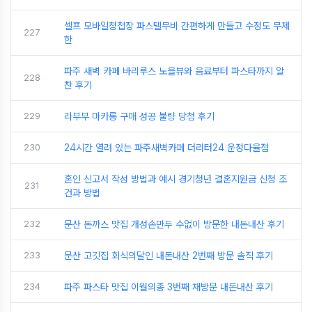
셀프 모바일청첩장 파스텔무비 간편하게 만들고 수정도 무제
227
한
파주 새벽 카페 바리루스 노을뷰와 음료부터 파스타까지 알
228
찬 후기
229
라부부 마카롱 구매 성공 불량 당첨 후기
230
24시간 열려 있는 파주새벽카페 더리터24 운정다율점
혼인 신고서 작성 방법과 예시 경기청년 결혼지원금 신청 조
231
건과 방법
232
문산 돈까스 맛집 개성손만두 수없이 방문한 내돈내산 후기
233
문산 고깃집 회식의달인 내돈내산 2번째 방문 솔직 후기
234
파주 파스타 맛집 이월의종 3번째 재방문 내돈내산 후기