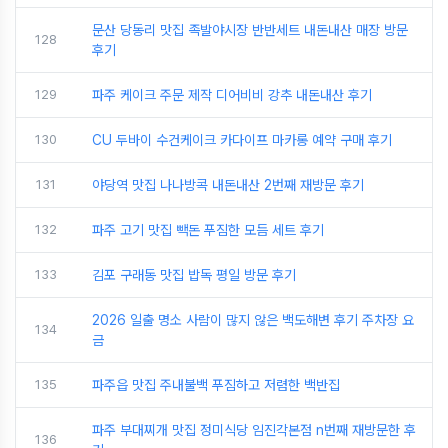
문산 당동리 맛집 족발야시장 반반세트 내돈내산 매장 방문
128
후기
129
파주 케이크 주문 제작 디어비비 강추 내돈내산 후기
130
CU 두바이 수건케이크 카다이프 마카롱 예약 구매 후기
131
야당역 맛집 나나방콕 내돈내산 2번째 재방문 후기
132
파주 고기 맛집 빽돈 푸짐한 모듬 세트 후기
133
김포 구래동 맛집 밥독 평일 방문 후기
2026 일출 명소 사람이 많지 않은 백도해변 후기 주차장 요
134
금
135
파주읍 맛집 주내불백 푸짐하고 저렴한 백반집
파주 부대찌개 맛집 정미식당 임진각본점 n번째 재방문한 후
136