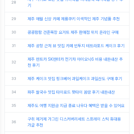
28
기
29
제주 애월 신상 카페 제롱쿠키 이색적인 제주 기념품 추천
30
콩콩팜팜 건준목장 요거트 제주 판매점 위치 온라인 구매
31
제주 공항 근처 뷰 맛집 카페 빈투지 테트라포드 케이크 후기
제주 렌트카 SK렌터카 전기차 아이오닉6 비용 내돈내산 추
32
천 후기
33
제주 케이크 맛집 핑크베어 과일케이크 과일산도 구매 후기
34
파주 쌀국수 맛집 타이로드 팟타이 쏨땀 후기 내돈내산
35
제주도 여행 지원금 지급 종료 나우다 혜택은 받을 수 있어요
구취 제거제 가그린 디스커버리세트 스프레이 스틱 휴대용
36
가글 추천