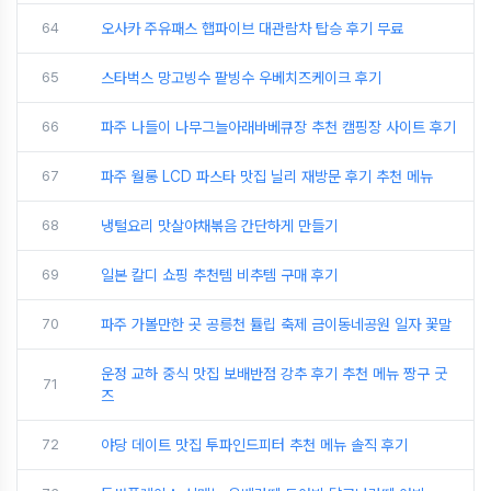
64
오사카 주유패스 햅파이브 대관람차 탑승 후기 무료
65
스타벅스 망고빙수 팥빙수 우베치즈케이크 후기
66
파주 나들이 나무그늘아래바베큐장 추천 캠핑장 사이트 후기
67
파주 월롱 LCD 파스타 맛집 닐리 재방문 후기 추천 메뉴
68
냉털요리 맛살야채볶음 간단하게 만들기
69
일본 칼디 쇼핑 추천템 비추템 구매 후기
70
파주 가볼만한 곳 공릉천 튤립 축제 금이동네공원 일자 꽃말
운정 교하 중식 맛집 보배반점 강추 후기 추천 메뉴 짱구 굿
71
즈
72
야당 데이트 맛집 투파인드피터 추천 메뉴 솔직 후기