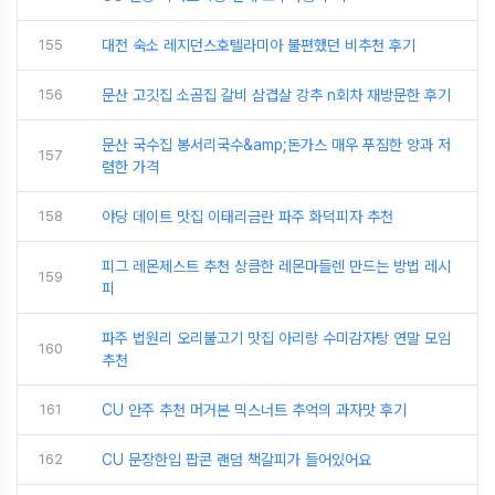
155
대전 숙소 레지던스호텔라미아 불편했던 비추천 후기
156
문산 고깃집 소곰집 갈비 삼겹살 강추 n회차 재방문한 후기
문산 국수집 봉서리국수&amp;돈가스 매우 푸짐한 양과 저
157
렴한 가격
158
야당 데이트 맛집 이태리금란 파주 화덕피자 추천
피그 레몬제스트 추천 상큼한 레몬마들렌 만드는 방법 레시
159
피
파주 법원리 오리불고기 맛집 아리랑 수미감자탕 연말 모임
160
추천
161
CU 안주 추천 머거본 믹스너트 추억의 과자맛 후기
162
CU 문장한입 팝콘 랜덤 책갈피가 들어있어요