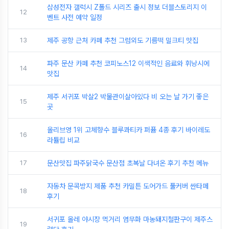
삼성전자 갤럭시 Z폴드 시리즈 출시 정보 더블스토리지 이
12
벤트 사전 예약 일정
13
제주 공항 근처 카페 추천 그럼외도 기름떡 밀크티 맛집
파주 문산 카페 추천 코피노스12 이색적인 음료와 휘낭시에
14
맛집
제주 서귀포 박살2 박물관이살아있다 비 오는 날 가기 좋은
15
곳
올리브영 1위 고체향수 블루콰티카 퍼퓸 4종 후기 바이레도
16
라튤립 비교
17
문산맛집 파주닭국수 문산점 초복날 다녀온 후기 추천 메뉴
자동차 문콕방지 제품 추천 카밀튼 도어가드 풀커버 싼타페
18
후기
서귀포 올레 야시장 먹거리 염무화 마농돼지철판구이 제주스
19