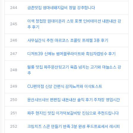
244
금촌맛집 엄마네돼지갈비 정말 강추합니다
이색 청첩장 원데이온리 스윗 포켓 인비테이션 내돈내산 강
245
추 후기
246
사무실간식 추천 마르코스 초콜릿 프레첼 3종 후기
247
디저트39 신메뉴 썸머블루라이트와 흑임자컵빙수 후기
월롱 맛집 파주문산뒷고기 육즙 넘치는 고기와 마늘소스 강
248
추
249
CU편의점 신상 간편식 감자뇨끼와 이삭토스트
250
문산샤브샤브 편편집 내돈내산 솔직 후기 주차장 영업시간
251
파주 현지인 맛집 이가덕보갈비탕 진심으로 추천드립니다
252
크림치즈 스콘 만들기 반죽 3분 완성 푸드프로세서 레시피