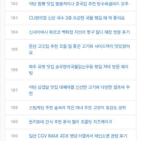
182
야당 짬뽕 맛집 별봄차이나 중국집 추천 탕수육샐러드 강추
183
CU편의점 신상 국수 3종 뜨끈한 국물 땡길 때 딱 좋아요
184
신사이바시 파르코 백화점 지브리 짱구 칼디 매장 방문 후기
문산 고깃집 추천 꼬들 질 좋은 고기와 사이드까지 맛있었어
185
요
파주 유명 맛집 송우현의국물없는우동 평일 저녁 방문 웨이
186
팅
야당 삼겹살 맛집 대패마켙 신선한 고기와 다양한 셀프바 추
187
천
188
스팀게임 추천 숲속의 작은 마녀 주민 고양이 호감도 공략
189
돈키호테 간식 추천 퓨어 젤리 초콜릿 치즈케이크
190
일산 CGV IMAX 4DX 명당 H열에서 체인소맨 관람 후기