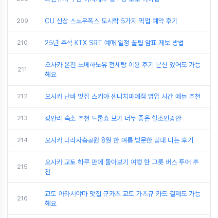
209
CU 신상 스노우폭스 도시락 5가지 픽업 예약 후기
210
25년 추석 KTX SRT 예매 일정 꿀팁 암표 제보 방법
오사카 온천 노베하노유 전세탕 이용 후기 문신 있어도 가능
211
해요
212
오사카 난바 맛집 스키야 센니치마에점 영업 시간 메뉴 추천
213
광안리 숙소 추천 드론쇼 보기 너무 좋은 힐조인광안
214
오사카 나라사슴공원 8월 한 여름 방문한 땀내 나는 후기
오사카 교토 하루 만에 돌아보기 여행 한 그릇 버스 투어 추
215
천
교토 아라시야마 맛집 규카츠 교토 가츠규 카드 결제도 가능
216
해요