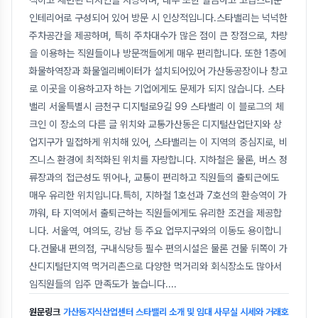
인테리어로 구성되어 있어 방문 시 인상적입니다.스타밸리는 넉넉한
주차공간을 제공하며, 특히 주차대수가 많은 점이 큰 장점으로, 차량
을 이용하는 직원들이나 방문객들에게 매우 편리합니다. 또한 1층에
화물하역장과 화물엘리베이터가 설치되어있어 가산동공장이나 창고
로 이곳을 이용하고자 하는 기업에게도 문제가 되지 않습니다. 스타
밸리 서울특별시 금천구 디지털로9길 99 스타밸리 이 블로그의 체
크인 이 장소의 다른 글 위치와 교통가산동은 디지털산업단지와 상
업지구가 밀접하게 위치해 있어, 스타밸리는 이 지역의 중심지로, 비
즈니스 환경에 최적화된 위치를 자랑합니다. 지하철은 물론, 버스 정
류장과의 접근성도 뛰어나, 교통이 편리하고 직원들의 출퇴근에도
매우 유리한 위치입니다.특히, 지하철 1호선과 7호선의 환승역이 가
까워, 타 지역에서 출퇴근하는 직원들에게도 유리한 조건을 제공합
니다. 서울역, 여의도, 강남 등 주요 업무지구와의 이동도 용이합니
다.건물내 편의점, 구내식당등 필수 편의시설은 물론 건물 뒤쪽이 가
산디지털단지역 먹거리촌으로 다양한 먹거리와 회식장소도 많아서
임직원들의 입주 만족도가 높습니다.
...
원문링크
가산동지식산업센터 스타밸리 소개 및 임대 사무실 시세와 거래호