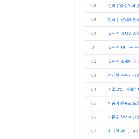
58
신랑수업 장우혁 
59
한덕수 단일화 안되
60
유퀴즈 이지섭 중
61
유퀴즈 제니 옷 브
62
유퀴즈 조세린 국
63
전세현 스폰서 제
64
서울고법, 이재명 
65
안솜이 텐프로 도훈
66
김문수 한덕수 단
67
최태원 위약금 면제