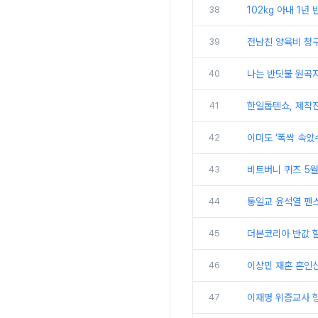
38
102kg 아내 1년
39
전남친 양육비 청구
40
나는 반딧불 원곡
41
한일톱텐쇼, 제작진
42
이미도 ‘폭싹 속았
43
비트버니 퀴즈 5월
44
통일교 윤석열 펜스
45
더본코리아 반값 할
46
이상민 재혼 혼인신
47
이재명 위증교사 항