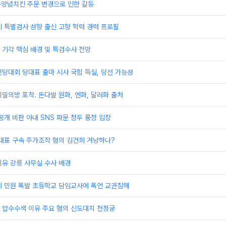
운양념치킨 주문 변경으로 인한 갈등
 특별검사 성향 출신 고향 학력 경력 프로필
기각 핵심 배경 및 특검수사 전망
당대회 당대표 출마 시사 국힘 득실, 당선 가능성
밀의방 포착. 돈다발 원화, 엔화, 달러화 출처
공개 비판 아내 SNS 파문 청두 룽청 입장
대표 구속 주가조작 혐의 김건희 겨낭하나?
유 강릉 사무실 수사 배경
계 민원 폭발 초등학교 담임교사에 폭언 교권침해
 압수수색 이유 주요 혐의 신도대치 천정궁