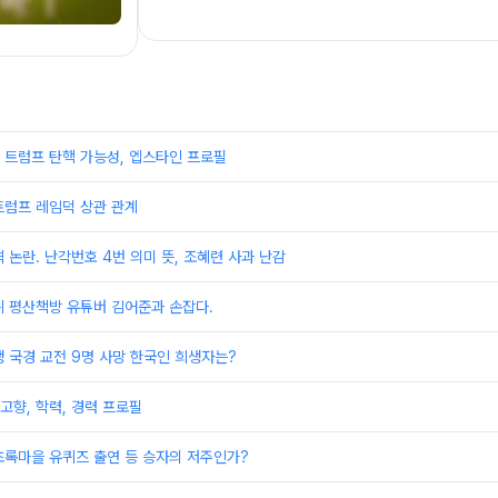
 트럼프 탄핵 가능성, 엡스타인 프로필
트럼프 레임덕 상관 관계
 논란. 난각번호 4번 의미 뜻, 조혜련 사과 난감
뷔 평산책방 유튜버 김어준과 손잡다.
 국경 교전 9명 사망 한국인 희생자는?
 고향, 학력, 경력 프로필
초록마을 유퀴즈 출연 등 승자의 저주인가?