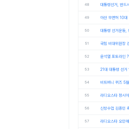
48
대통령선거, 반드
49
아산 무면허 10대
50
대통령 선거운동, 
51
국힘 비대위원장 김
52
윤석열 포토라인 ?
53
21대 대통령 선거 
54
비트버니 퀴즈 5월
55
라디오스타 정시아
56
신랑수업 김종민 축
57
라디오스타 오민애