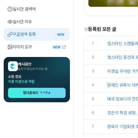
실시간 검색어
실시간 이슈
등록된 모든 글
구글검색 등록
NEW
1
엡스타인 스캔들과
이미지 도구
NEW
2
앱스타인 문건과 
캐시큐브
일상이 포인트가 되는 앱
3
이경실 우아란 가격
쇼핑 경유
각종 미션으로 적립
4
문재인 유튜브 데
앱다운로드 ㄱㄱ?
→
5
태국 캄보디아 전쟁
6
조은석 특검 성향,
7
정육각 기업회생 