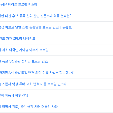
손성윤 데이트 프로필 인스타
면 대선 후보 등록 철회 선언 김문수와 회동 결과는?
학생 파브르 말벌 조련 김좀말벌 프로필 인스타 유튜브
랜드 가격 코첼라 비하인드
내 최초 외국인 가야금 이수자 프로필
안 폭로 5천만원 선지급 프로필 인스타
파기환송심 6월18일 변경 의미 이유 사법부 항복했나?
 스폰서 악성 루머 고소 법적 대응 프로필 인스타
일화 회동과 향후 전망
 형평성 검토, 유심 해킹 사태 대국민 사과