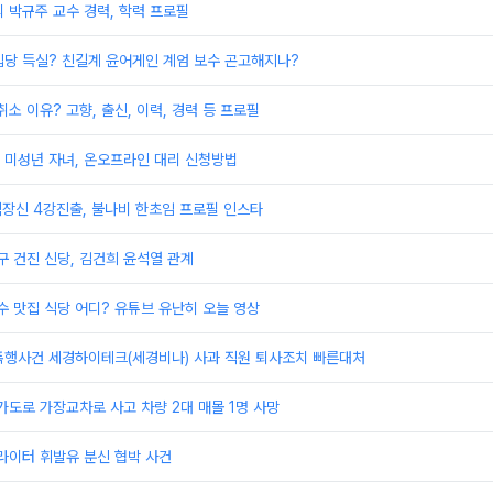
 박규주 교수 경력, 학력 프로필
입당 득실? 친길계 윤어게인 계엄 보수 곤고해지나?
소 이유? 고향, 출신, 이력, 경력 등 프로필
 미성년 자녀, 온오프라인 대리 신청방법
장신 4강진출, 불나비 한초임 프로필 인스타
구 건진 신당, 김건희 윤석열 관계
수 맛집 식당 어디? 유튜브 유난히 오늘 영상
폭행사건 세경하이테크(세경비나) 사과 직원 퇴사조치 빠른대처
가도로 가장교차로 사고 차량 2대 매몰 1명 사망
라이터 휘발유 분신 협박 사건