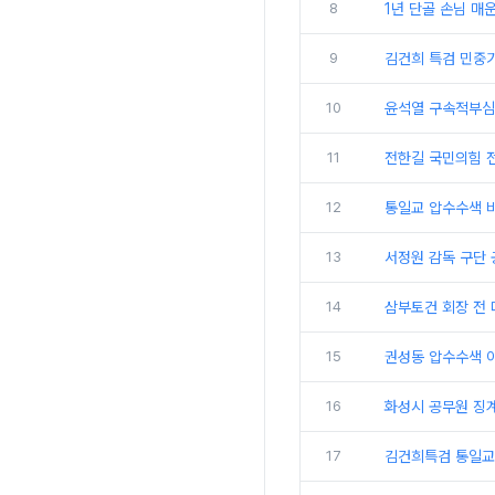
8
1년 단골 손님 매
9
김건희 특검 민중기
10
윤석열 구속적부심 
11
전한길 국민의힘 전
12
통일교 압수수색 비
13
서정원 감독 구단 
14
삼부토건 회장 전 
15
권성동 압수수색 이
16
화성시 공무원 징
17
김건희특검 통일교