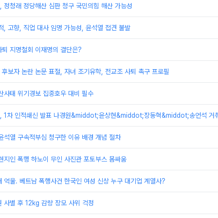
, 정청래 정당해산 심판 청구 국민의힘 해산 가능성
적, 고향, 직업 대사 임명 가능성, 윤석열 접견 불발
사퇴 지명철회 이재명의 결단은?
후보자 논란 논문 표절, 자녀 조기유학, 전교조 사퇴 촉구 프로필
 산사태 위기경보 집중호우 대비 필수
1차 인적쇄신 발표 나경원&middot;윤상현&middot;장동혁&middot;송언석 거
윤석열 구속적부심 청구한 이유 배경 개념 절차
현지인 폭행 하노이 무인 사진관 포토부스 몸싸움
 억울. 베트남 폭행사건 한국인 여성 신상 누구 대기업 계열사?
 사별 후 12kg 감량 장모 사위 걱정