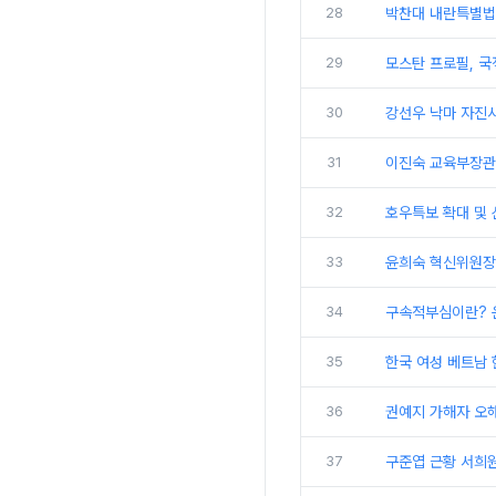
28
박찬대 내란특별법
29
모스탄 프로필, 국
30
강선우 낙마 자진
31
이진숙 교육부장관 
32
호우특보 확대 및
33
윤희숙 혁신위원장, 
34
구속적부심이란? 
35
한국 여성 베트남 
36
권예지 가해자 오해
37
구준엽 근황 서희원