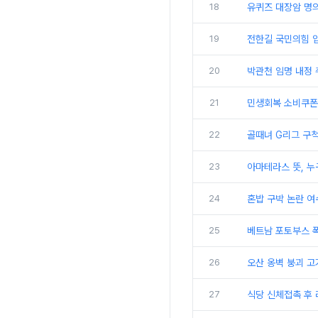
18
유퀴즈 대장암 명의
19
전한길 국민의힘 
20
박관천 임명 내정 취
21
민생회복 소비쿠폰
22
골때녀 G리그 구척
23
아마테라스 뜻, 누
24
혼밥 구박 논란 여
25
베트남 포토부스 
26
오산 옹벽 붕괴 고
27
식당 신체접촉 후 