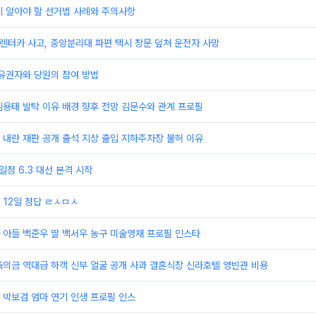
시 알아야 할 선거법 사례와 주의사항
 렌터카 사고, 중앙분리대 파편 택시 창문 덮쳐 운전자 사망
유권자와 당원의 참여 방법
용태 발탁 이유 배경 향후 전망 김문수와 관계 프로필
 내란 재판 공개 출석 지상 출입 지하주차장 불허 이유
일정 6.3 대선 본격 시작
 12일 정답 ㄹㅅㅁㅅ
 아들 백준우 딸 백서우 농구 미술영재 프로필 인스타
의금 역대급 하객 신부 얼굴 공개 사과 결혼식장 신라호텔 영빈관 비용
 박보검 엄마 연기 인생 프로필 인스