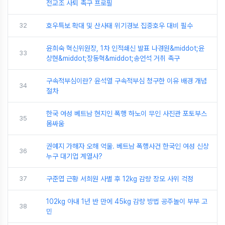
전교조 사퇴 촉구 프로필
32
호우특보 확대 및 산사태 위기경보 집중호우 대비 필수
윤희숙 혁신위원장, 1차 인적쇄신 발표 나경원&middot;윤
33
상현&middot;장동혁&middot;송언석 거취 촉구
구속적부심이란? 윤석열 구속적부심 청구한 이유 배경 개념
34
절차
한국 여성 베트남 현지인 폭행 하노이 무인 사진관 포토부스
35
몸싸움
권예지 가해자 오해 억울. 베트남 폭행사건 한국인 여성 신상
36
누구 대기업 계열사?
37
구준엽 근황 서희원 사별 후 12kg 감량 장모 사위 걱정
102kg 아내 1년 반 만에 45kg 감량 방법 공주놀이 부부 고
38
민