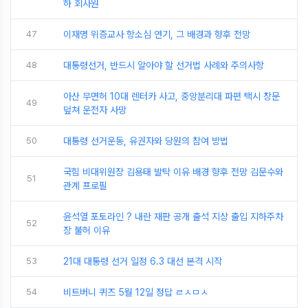
하 회사원
47
이재명 위증교사 항소심 연기, 그 배경과 향후 전망
48
대통령선거, 반드시 알아야 할 선거법 사례와 주의사항
아산 무면허 10대 렌터카 사고, 중앙분리대 파편 택시 창문
49
덮쳐 운전자 사망
50
대통령 선거운동, 유권자와 당원의 참여 방법
국힘 비대위원장 김용태 발탁 이유 배경 향후 전망 김문수와
51
관계 프로필
윤석열 포토라인 ? 내란 재판 공개 출석 지상 출입 지하주차
52
장 불허 이유
53
21대 대통령 선거 일정 6.3 대선 본격 시작
54
비트버니 퀴즈 5월 12일 정답 ㄹㅅㅁㅅ