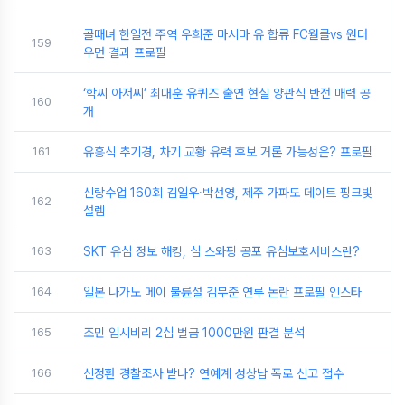
골때녀 한일전 주역 우희준 마시마 유 합류 FC월클vs 원더
159
우먼 결과 프로필
‘학씨 아저씨’ 최대훈 유퀴즈 출연 현실 양관식 반전 매력 공
160
개
161
유흥식 추기경, 차기 교황 유력 후보 거론 가능성은? 프로필
신랑수업 160회 김일우·박선영, 제주 가파도 데이트 핑크빛
162
설렘
163
SKT 유심 정보 해킹, 심 스와핑 공포 유심보호서비스란?
164
일본 나가노 메이 불륜설 김무준 연루 논란 프로필 인스타
165
조민 입시비리 2심 벌금 1000만원 판결 분석
166
신정환 경찰조사 받나? 연예계 성상납 폭로 신고 접수