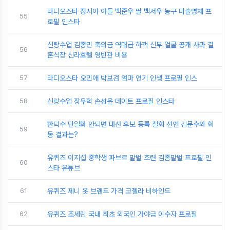
라디오스타 정시아 아들 백준우 딸 백서우 농구 미술영재 프
55
로필 인스타
신랑수업 김종민 축의금 역대급 하객 신부 얼굴 공개 사과 결
56
혼식장 신라호텔 영빈관 비용
57
라디오스타 오민애 박보검 엄마 연기 인생 프로필 인스
58
신랑수업 장우혁 손성윤 데이트 프로필 인스타
한덕수 단일화 안되면 대선 후보 등록 철회 선언 김문수와 회
59
동 결과는?
유퀴즈 이지섭 중학생 파브르 말벌 조련 김좀말벌 프로필 인
60
스타 유튜브
61
유퀴즈 제니 옷 브랜드 가격 코첼라 비하인드
62
유퀴즈 조세린 국내 최초 외국인 가야금 이수자 프로필