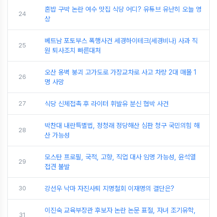
혼밥 구박 논란 여수 맛집 식당 어디? 유튜브 유난히 오늘 영
24
상
베트남 포토부스 폭행사건 세경하이테크(세경비나) 사과 직
25
원 퇴사조치 빠른대처
오산 옹벽 붕괴 고가도로 가장교차로 사고 차량 2대 매몰 1
26
명 사망
27
식당 신체접촉 후 라이터 휘발유 분신 협박 사건
박찬대 내란특별법, 정청래 정당해산 심판 청구 국민의힘 해
28
산 가능성
모스탄 프로필, 국적, 고향, 직업 대사 임명 가능성, 윤석열
29
접견 불발
30
강선우 낙마 자진사퇴 지명철회 이재명의 결단은?
이진숙 교육부장관 후보자 논란 논문 표절, 자녀 조기유학,
31