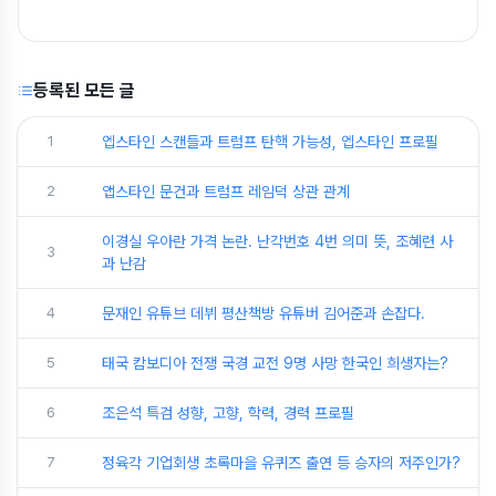
등록된 모든 글
1
엡스타인 스캔들과 트럼프 탄핵 가능성, 엡스타인 프로필
2
앱스타인 문건과 트럼프 레임덕 상관 관계
이경실 우아란 가격 논란. 난각번호 4번 의미 뜻, 조혜련 사
3
과 난감
4
문재인 유튜브 데뷔 평산책방 유튜버 김어준과 손잡다.
5
태국 캄보디아 전쟁 국경 교전 9명 사망 한국인 희생자는?
6
조은석 특검 성향, 고향, 학력, 경력 프로필
7
정육각 기업회생 초록마을 유퀴즈 출연 등 승자의 저주인가?