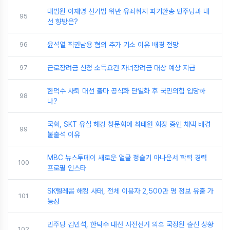
대법원 이재명 선거법 위반 유죄취지 파기환송 민주당과 대
95
선 향방은?
96
윤석열 직권남용 혐의 추가 기소 이유 배경 전망
97
근로장려금 신청 소득요건 자녀장려금 대상 예상 지급
한덕수 사퇴 대선 출마 공식화 단일화 후 국민의힘 입당하
98
나?
국회, SKT 유심 해킹 청문회에 최태원 회장 증인 채택 배경
99
불출석 이유
MBC 뉴스투데이 새로운 얼굴 정슬기 아나운서 학력 경력
100
프로필 인스타
SK텔레콤 해킹 사태, 전체 이용자 2,500만 명 정보 유출 가
101
능성
민주당 김민석, 한덕수 대선 사전선거 의혹 국정원 출신 상황
102