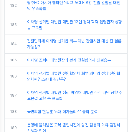
광주FC 아시아 챔피언스리그 ACLE 8강 진출 알힐랄 대진
182
및 우승확률
이재명 선거법 대법원 대법관 13인 경력 학력 임명권자 성향
183
등 프로필
전원합의체 이재명 선거법 회부 대법 판결시한 대선 전 결론
184
가능성?
185
이재명 조희대 대법원장과 관계 전원합의체 진검승부
이재명 선거법 대법원 전원합의체 회부 의미와 전망 전원합
186
의체란? 조희대 결단은?
이재명 선거법 대법원 심리 박영재 대법관 주심 배당 성향 주
187
요판결 고향 등 프로필
188
국민의힘 한동훈 ‘5대 메가폴리스’ 공약 분석
문형배 물려받은 교복 졸업사진에 담긴 감동의 이유 김장하
189
선생과 인연