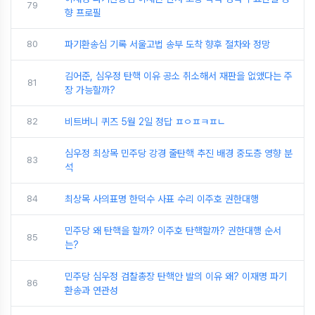
79
향 프로필
80
파기환송심 기록 서울고법 송부 도착 향후 절차와 정망
김어준, 심우정 탄핵 이유 공소 취소해서 재판을 없앴다는 주
81
장 가능할까?
82
비트버니 퀴즈 5월 2일 정답 ㅍㅇㅍㅋㅍㄴ
심우정 최상목 민주당 강경 줄탄핵 추진 배경 중도층 영향 분
83
석
84
최상목 사의표명 한덕수 사표 수리 이주호 권한대행
민주당 왜 탄핵을 할까? 이주호 탄핵할까? 권한대행 순서
85
는?
민주당 심우정 검찰총장 탄핵안 발의 이유 왜? 이재명 파기
86
환송과 연관성