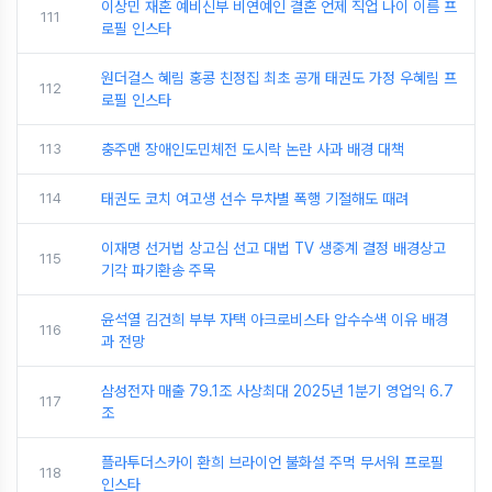
이상민 재혼 예비신부 비연예인 결혼 언제 직업 나이 이름 프
111
로필 인스타
원더걸스 혜림 홍콩 친정집 최초 공개 태권도 가정 우혜림 프
112
로필 인스타
113
충주맨 장애인도민체전 도시락 논란 사과 배경 대책
114
태권도 코치 여고생 선수 무차별 폭행 기절해도 때려
이재명 선거법 상고심 선고 대법 TV 생중계 결정 배경상고
115
기각 파기환송 주목
윤석열 김건희 부부 자택 아크로비스타 압수수색 이유 배경
116
과 전망
삼성전자 매출 79.1조 사상최대 2025년 1분기 영업익 6.7
117
조
플라투더스카이 환희 브라이언 불화설 주먹 무서워 프로필
118
인스타