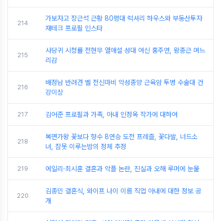
가보자고 장근석 근황 80평대 럭셔리 하우스와 부동산투자
214
재테크 프로필 인스타
사당귀 시청률 전현무 열애설 성대 여신 홍주연, 왕종근 며느
215
리감
배정남 반려견 벨 전신마비 악성종양 근육암 투병 수술대 건
216
강이상
217
김어준 프로필과 가족, 아내 인정옥 작가에 대하여
복면가왕 꽃보다 향수 8연승 도전 프레즐, 꽃다발, 너드소
218
녀, 잠못 이루는밤의 정체 추정
219
에일리·최시훈 결혼과 악플 논란, 진실과 오해 루머에 눈물
김종민 결혼식, 와이프 나이 이름 직업 아내에 대한 정보 공
220
개