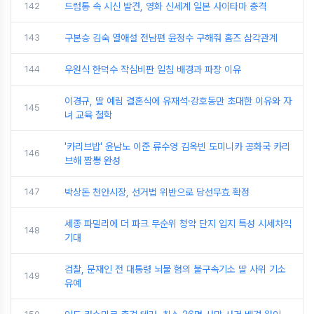
142
드럼통 속 시신 발견, 영화 신세계 일본 사이타마 충격
143
구본승 김숙 열애설 전남편 윤정수 구해줘 홈즈 삼각관계
144
우원식 한덕수 작심비판 일침 배경과 파장 이유
이경규, 딸 예림 결혼식에 유재석·강호동만 초대한 이유와 자
145
녀 교육 철학
'카리브밥' 윤남노 이준 류수영 김옥빈 도미니카 공화국 카리
146
브해 짬뽕 완성
147
박상돈 천안시장, 선거법 위반으로 당선무효 확정
세종 파밀리에 더 파크 무순위 청약 단지 입지 특성 시세차익
148
기대
검찰, 문재인 전 대통령 뇌물 혐의 불구속기소 딸 사위 기소
149
유예