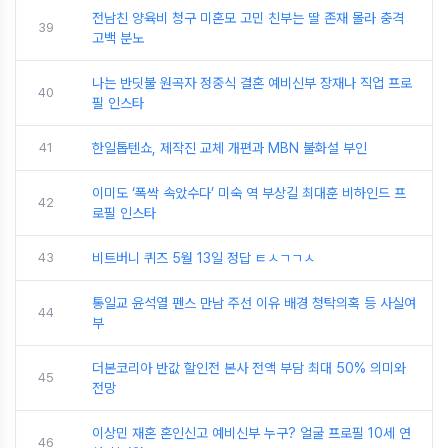
전남친 양육비 청구 미혼모 고민 친부는 딸 존재 몰라 충격
39
고백 분노
나는 반딧불 원곡자 정중식 결혼 예비신부 장재나 직업 프로
40
필 인스타
41
한일톱텐쇼, 제작진 교체 개편과 MBN 불화설 부인
이미도 ‘폭싹 속았수다’ 미숙 역 부상길 최대훈 비하인드 프
42
로필 인스타
43
비트버니 퀴즈 5월 13일 정답 ㅌㅅㄱㄱㅅ
통일교 윤석열 펜스 만남 주선 이유 배경 청탁의혹 등 사실여
44
부
더본코리아 반값 할인전 본사 전액 부담 최대 50% 의미와
45
전망
이상민 재혼 혼인신고 예비신부 누구? 얼굴 프로필 10세 연
46