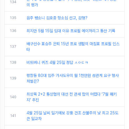
134
의 평가
135
음주 뺑소니 김호중 항소심 선고, 감형?
136
최지만 5월 15일 입대 이유 프로필 메이저리그 통산 기록
배구선수 표승주 은퇴 15년 프로 생활의 마침표 프로필 인스
137
타
138
비트버니 퀴즈 4월 25일 정답 ㅅㅇㄷㅋ
평창동 80대 입주 가사도우미 월 1천만원 성관계 요구 형사
139
처벌은?
최상목 2+2 통상협의 대선 전 관세 합의 어렵다 ‘7월 패키
140
지’ 추진
4월 25일 날씨 일기예보 강풍 건조 산불주의 낮 최고 25도
141
큰 일교차