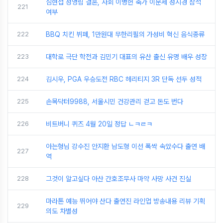
심현섭 정영림 결혼, 사회 이병헌 축가 이문세 성시경 참석
221
여부
222
BBQ 치킨 뷔페, 1만원대 무한리필의 가성비 혁신 음식종류
223
대학로 극단 학전과 김민기 대표의 유산 출신 유명 배우 성장
224
김시우, PGA 우승도전 RBC 헤리티지 3R 단독 선두 성적
225
손목닥터9988, 서울시민 건강관리 걷고 돈도 번다
226
비트버니 퀴즈 4월 20일 정답 ㄴㅋㄹㅋ
아는형님 강수진 안지환 남도형 이선 폭싹 속았수다 출연 배
227
역
228
그것이 알고싶다 아산 간호조무사 마약 사망 사건 진실
마라톤 예능 뛰어야 산다 출연진 라인업 방송내용 리뷰 기획
229
의도 차별성