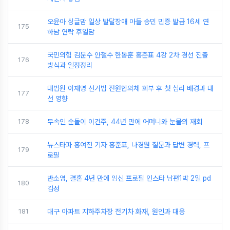
오윤아 싱글맘 일상 발달장애 아들 송민 민증 발급 16세 연
175
하남 연락 후일담
국민의힘 김문수 안철수 한동훈 홍준표 4강 2차 경선 진출
176
방식과 일정정리
대법원 이재명 선거법 전원합의체 회부 후 첫 심리 배경과 대
177
선 영향
178
무속인 순돌이 이건주, 44년 만에 어머니와 눈물의 재회
뉴스타파 홍여진 기자 홍준표, 나경원 질문과 답변 경력, 프
179
로필
반소영, 결혼 4년 만에 임신 프로필 인스타 남편1박 2일 pd
180
김성
181
대구 아파트 지하주차장 전기차 화재, 원인과 대응