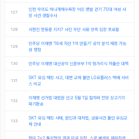
인천 무의도 하나개해수욕장 어싱 맨발 걷기 70대 여성 사
127
망 사건 경찰수사
128
서현진 한동훈 지지? 사진 무단 사용 양측 입장 프로필
민주당 이재명 ‘18세 자산 1억 만들기’ 공약 분석 재정 가능
129
성 쟁점
130
민주당 이재명 대선공약 신혼부부 1억 헝가리식 저출산 대책
SKT 유심 해킹 사고, 대면 교체 불만 LG유플러스 택배 서비
131
스 비교
이재명 선거법 대법원 선고 5월 1일 절차와 전망 상고기각
132
파기환송
SKT 유심 해킹 사태, 원인과 대처법, 금융사건 불안 유심교
133
체 안내
한미 2+2 통상협의 결과 미국 입장, 스콧 베센트 재무장관