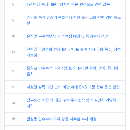
8
1년 단골 손님 매운양념치킨 주문 변경으로 인한 갈등
김건희 특검 민중기 특별검사 성향 출신 고향 학력 경력 프로
9
필
10
윤석열 구속적부심 기각 핵심 배경 및 특검수사 전망
전한길 국민의힘 전당대회 당대표 출마 시사 국힘 득실, 당선
11
가능성
통일교 압수수색 비밀의방 포착. 돈다발 원화, 엔화, 달러화
12
출처
13
서정원 감독 구단 공개 비판 아내 SNS 파문 청두 룽청 입장
삼부토건 회장 전 대표 구속 주가조작 혐의 김건희 겨낭하
14
나?
15
권성동 압수수색 이유 강릉 사무실 수사 배경