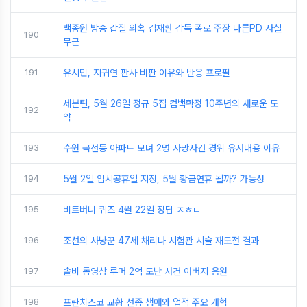
백종원 방송 갑질 의혹 김재환 감독 폭로 주장 다른PD 사실
190
무근
191
유시민, 지귀연 판사 비판 이유와 반응 프로필
세븐틴, 5월 26일 정규 5집 컴백확정 10주년의 새로운 도
192
약
193
수원 곡선동 아파트 모녀 2명 사망사건 경위 유서내용 이유
194
5월 2일 임시공휴일 지정, 5월 황금연휴 될까? 가능성
195
비트버니 퀴즈 4월 22일 정답 ㅈㅎㄷ
196
조선의 사냥꾼 47세 채리나 시험관 시술 재도전 결과
197
솔비 동영상 루머 2억 도난 사건 아버지 응원
198
프란치스코 교황 선종 생애와 업적 주요 개혁