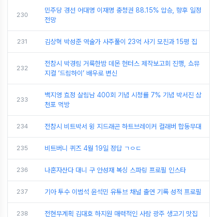
민주당 경선 어대명 이재명 충청권 88.15% 압승, 향후 일정
230
전망
231
김상혁 박성준 역술가 사주풀이 23억 사기 모친과 15평 집
전참시 박경림 거룩한밤 데몬 헌터스 제작보고회 진행, 쇼뮤
232
지컬 ‘드림하이’ 배우로 변신
백지영 효정 살림남 400회 기념 시청률 7% 기념 박서진 삼
233
천포 먹방
234
전참시 비트박서 윙 지드래곤 하트브레이커 컬래버 합동무대
235
비트버니 퀴즈 4월 19일 정답 ㄱㅇㄷ
236
나혼자산다 대니 구 안성재 복싱 스파링 프로필 인스타
237
기아 투수 이범석 윤석민 유튜브 채널 출연 기록 성적 프로필
238
전현무계획 김대호 하지원 매력적인 사람 광주 생고기 맛집