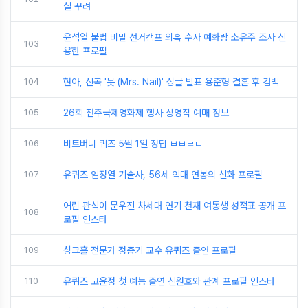
실 꾸려
윤석열 불법 비밀 선거캠프 의혹 수사 예화랑 소유주 조사 신
103
용한 프로필
104
현아, 신곡 '못 (Mrs. Nail)' 싱글 발표 용준형 결혼 후 컴백
105
26회 전주국제영화제 행사 상영작 예매 정보
106
비트버니 퀴즈 5월 1일 정답 ㅂㅂㄹㄷ
107
유퀴즈 임정열 기술사, 56세 억대 연봉의 신화 프로필
어린 관식이 문우진 차세대 연기 천재 여동생 성적표 공개 프
108
로필 인스타
109
싱크홀 전문가 정충기 교수 유퀴즈 출연 프로필
110
유퀴즈 고윤정 첫 예능 출연 신원호와 관계 프로필 인스타