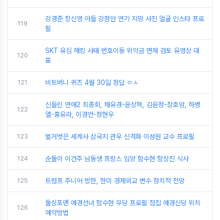
강경준 장신영 아들 강정안 연기 지망 사진 얼굴 인스타 프로
119
필
SKT 유심 해킹 사태 번호이동 위약금 면제 검토 유영상 대
120
표
121
비트버니 퀴즈 4월 30일 정답 ㅇㅅ
신들린 연애2 최종회, 채유경-윤상혁, 김윤정-장호암, 하병
122
열-홍유라, 이경언-정현우
123
벌거벗은 세계사 삼국지 관우 신격화 이성원 교수 프로필
124
순돌이 이건주 남동생 프랑스 입양 함수현 함상진 식사
125
트럼프 주니어 방한, 한미 경제외교 변수 정치적 전망
돌싱포맨 예경선녀 함수현 무당 프로필 점집 예경신당 위치
126
예약방법