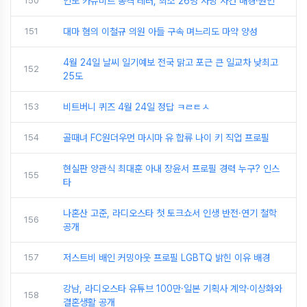
150
인도 카슈미르 총격 테러, 최소 26명 사망 사건 배경·원인
151
대마 혐의 이철규 의원 아들 구속 며느리도 마약 양성
4월 24일 날씨 일기예보 전국 맑고 포근 큰 일교차 낮최고
152
25도
153
비트버니 퀴즈 4월 24일 정답 ㅋㄹㅌㅅ
154
골때녀 FC원더우먼 마시마 유 합류 나이 키 직업 프로필
현실판 양관식 최대훈 아내 장윤서 프로필 경력 누구? 인스
155
타
나혼산 고준, 라디오스타 첫 토크쇼서 인생 반전·연기 철학
156
공개
157
저스트비 배인 커밍아웃 프로필 LGBTQ 밝힌 이유 배경
강남, 라디오스타 유튜브 100만·일본 기획사 계약·이상화와
158
결혼생활 공개