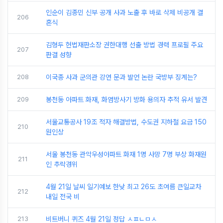
인순이 김종민 신부 공개 사과 노출 후 바로 삭제 비공개 결
206
혼식
김형두 헌법재판소장 권한대행 선출 방법 경력 프로필 주요
207
판결 성향
208
이국종 사과 군의관 강연 문과 발언 논란 국방부 징계는?
209
봉천동 아파트 화재, 화염방사기 방화 용의자 추적 유서 발견
서울교통공사 19조 적자 해결방법, 수도권 지하철 요금 150
210
원인상
서울 봉천동 관악우성아파트 화재 1명 사망 7명 부상 화재원
211
인 추락경위
4월 21일 날씨 일기예보 한낮 최고 26도 초여름 큰일교차
212
내일 전국 비
213
비트버니 퀴즈 4월 21일 정답 ㅅㅍㄴㅁㅅ