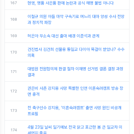
167
현영, 명품 사은품 판매 논란과 공식 해명 불법 아니다
이철규 의원 아들 마약 구속기로 며느리 대마 양성 수사 전망
168
과 정치적 파장
169
허은아 무소속 대선 출마 배경 이준석과 관계
건진법사 김건희 선물용 통일교 다이아 목걸이 받았나? 수수
170
의혹
대법원 전원합의체 판결 절차 이재명 선거법 결론 결정 과정
171
결과
권은비 사촌 강지용 사망 특별한 인연 이혼숙려캠프 방송 장
172
면 충격
전 축구선수 강지용, ‘이혼숙려캠프’ 출연 사망 원인 비공개
173
프로필
4월 23일 날씨 일기예보 전국 맑고 포근한 봄 큰 일교차 미
174
세먼지 좋음