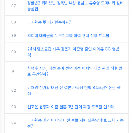
정글밥2 카리브밥 김옥빈 부상 윤남노 류수영 도미니카 갈비
87
통삼겹
88
파기환송 뜻 파기환송이란?
89
조희대 대법원장 누구? 고향 학력 경력 성향 프로필
24시 헬스클럽 배우 정은지 이준영 출연 아이유 CC 영범
90
역
한덕수 사임, 대선 출마 선언 예정 이재명 대법 판결 직후 발
91
표 우연일까?
이재명 선거법 대선 전 결론 가능성 헌법 84조란? 논란 쟁
92
점
93
신고은 윤종화 이혼 결혼 3년 만에 파경 프로필 인스타
파기환송 결과 이재명 대선 후보 사퇴 민주당 후보 교체 가능
94
성?