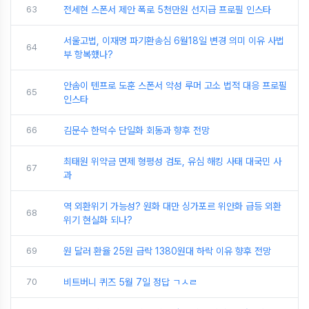
63
전세현 스폰서 제안 폭로 5천만원 선지급 프로필 인스타
서울고법, 이재명 파기환송심 6월18일 변경 의미 이유 사법
64
부 항복했나?
안솜이 텐프로 도훈 스폰서 악성 루머 고소 법적 대응 프로필
65
인스타
66
김문수 한덕수 단일화 회동과 향후 전망
최태원 위약금 면제 형평성 검토, 유심 해킹 사태 대국민 사
67
과
역 외환위기 가능성? 원화 대만 싱가포르 위안화 급등 외환
68
위기 현실화 되나?
69
원 달러 환율 25원 급락 1380원대 하락 이유 향후 전망
70
비트버니 퀴즈 5월 7일 정답 ㄱㅅㄹ