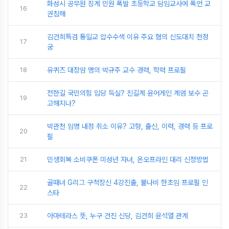
화성시 공무원 징계 민원 폭발 초등학교 담임교사에 폭언 교
16
권침해
김건희특검 통일교 압수수색 이유 주요 혐의 신도대치 천정
17
궁
18
유퀴즈 대장암 명의 박규주 교수 경력, 학력 프로필
전한길 국민의힘 입당 득실? 친길계 윤어게인 계엄 보수 곤
19
고해지나?
박관천 임명 내정 취소 이유? 고향, 출신, 이력, 경력 등 프로
20
필
21
민생회복 소비쿠폰 미성년 자녀, 온오프라인 대리 신청방법
골때녀 G리그 구척장신 4강진출, 불나비 한초임 프로필 인
22
스타
23
아마테라스 뜻, 누구 건진 신당, 김건희 윤석열 관계