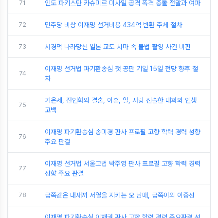
71
인도 파키스탄 카슈미르 미사일 공격 폭격 충돌 전말과 여파
72
민주당 비상 이재명 선거비용 434억 반환 주체 절차
73
서경덕 나라망신 일본 교토 치마 속 불법 촬영 사건 비판
이재명 선거법 파기환송심 첫 공판 기일 15일 전망 향후 절
74
차
기은세, 전인화와 결혼, 이혼, 일, 사랑 진솔한 대화와 인생
75
고백
이재명 파기환송심 송미경 판사 프로필 고향 학력 경력 성향
76
주요 판결
이재명 선거법 서울고법 박주영 판사 프로필 고향 학력 경력
77
성향 주요 판결
78
금쪽같은 내새끼 서열을 지키는 오 남매, 금쪽이의 이중성
이재명 파기환송심 이재권 판사 고향 학력 경력 주요판결 성