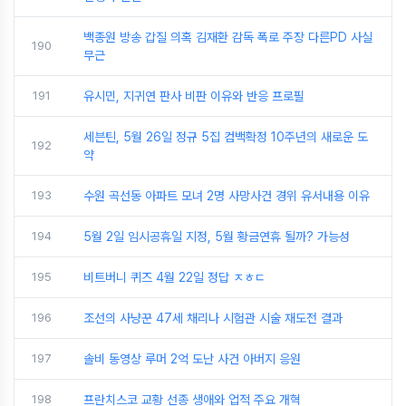
백종원 방송 갑질 의혹 김재환 감독 폭로 주장 다른PD 사실
190
무근
191
유시민, 지귀연 판사 비판 이유와 반응 프로필
세븐틴, 5월 26일 정규 5집 컴백확정 10주년의 새로운 도
192
약
193
수원 곡선동 아파트 모녀 2명 사망사건 경위 유서내용 이유
194
5월 2일 임시공휴일 지정, 5월 황금연휴 될까? 가능성
195
비트버니 퀴즈 4월 22일 정답 ㅈㅎㄷ
196
조선의 사냥꾼 47세 채리나 시험관 시술 재도전 결과
197
솔비 동영상 루머 2억 도난 사건 아버지 응원
198
프란치스코 교황 선종 생애와 업적 주요 개혁