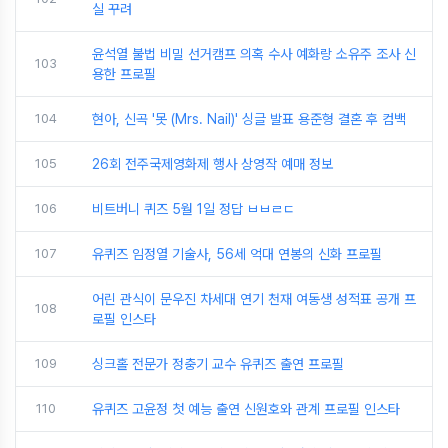
실 꾸려
윤석열 불법 비밀 선거캠프 의혹 수사 예화랑 소유주 조사 신
103
용한 프로필
104
현아, 신곡 '못 (Mrs. Nail)' 싱글 발표 용준형 결혼 후 컴백
105
26회 전주국제영화제 행사 상영작 예매 정보
106
비트버니 퀴즈 5월 1일 정답 ㅂㅂㄹㄷ
107
유퀴즈 임정열 기술사, 56세 억대 연봉의 신화 프로필
어린 관식이 문우진 차세대 연기 천재 여동생 성적표 공개 프
108
로필 인스타
109
싱크홀 전문가 정충기 교수 유퀴즈 출연 프로필
110
유퀴즈 고윤정 첫 예능 출연 신원호와 관계 프로필 인스타