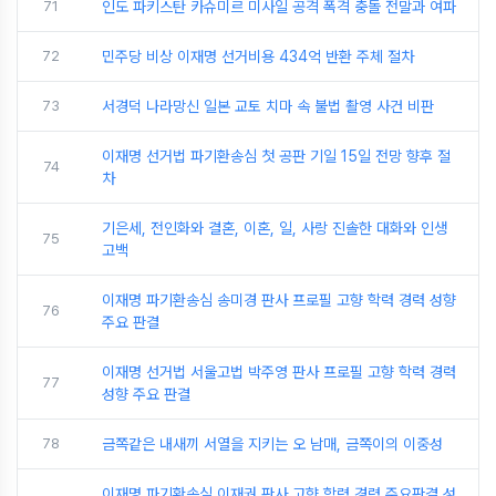
71
인도 파키스탄 카슈미르 미사일 공격 폭격 충돌 전말과 여파
72
민주당 비상 이재명 선거비용 434억 반환 주체 절차
73
서경덕 나라망신 일본 교토 치마 속 불법 촬영 사건 비판
이재명 선거법 파기환송심 첫 공판 기일 15일 전망 향후 절
74
차
기은세, 전인화와 결혼, 이혼, 일, 사랑 진솔한 대화와 인생
75
고백
이재명 파기환송심 송미경 판사 프로필 고향 학력 경력 성향
76
주요 판결
이재명 선거법 서울고법 박주영 판사 프로필 고향 학력 경력
77
성향 주요 판결
78
금쪽같은 내새끼 서열을 지키는 오 남매, 금쪽이의 이중성
이재명 파기환송심 이재권 판사 고향 학력 경력 주요판결 성