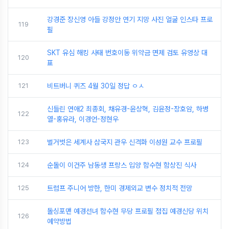
강경준 장신영 아들 강정안 연기 지망 사진 얼굴 인스타 프로
119
필
SKT 유심 해킹 사태 번호이동 위약금 면제 검토 유영상 대
120
표
121
비트버니 퀴즈 4월 30일 정답 ㅇㅅ
신들린 연애2 최종회, 채유경-윤상혁, 김윤정-장호암, 하병
122
열-홍유라, 이경언-정현우
123
벌거벗은 세계사 삼국지 관우 신격화 이성원 교수 프로필
124
순돌이 이건주 남동생 프랑스 입양 함수현 함상진 식사
125
트럼프 주니어 방한, 한미 경제외교 변수 정치적 전망
돌싱포맨 예경선녀 함수현 무당 프로필 점집 예경신당 위치
126
예약방법