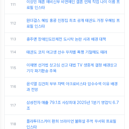
이상민 재혼 예비신부 비연예인 결혼 언제 직업 나이 이름 프
111
로필 인스타
원더걸스 혜림 홍콩 친정집 최초 공개 태권도 가정 우혜림 프
112
로필 인스타
113
충주맨 장애인도민체전 도시락 논란 사과 배경 대책
114
태권도 코치 여고생 선수 무차별 폭행 기절해도 때려
이재명 선거법 상고심 선고 대법 TV 생중계 결정 배경상고
115
기각 파기환송 주목
윤석열 김건희 부부 자택 아크로비스타 압수수색 이유 배경
116
과 전망
삼성전자 매출 79.1조 사상최대 2025년 1분기 영업익 6.7
117
조
플라투더스카이 환희 브라이언 불화설 주먹 무서워 프로필
118
인스타