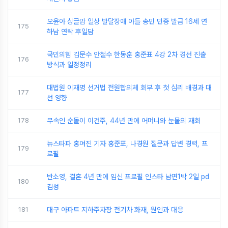
오윤아 싱글맘 일상 발달장애 아들 송민 민증 발급 16세 연
175
하남 연락 후일담
국민의힘 김문수 안철수 한동훈 홍준표 4강 2차 경선 진출
176
방식과 일정정리
대법원 이재명 선거법 전원합의체 회부 후 첫 심리 배경과 대
177
선 영향
178
무속인 순돌이 이건주, 44년 만에 어머니와 눈물의 재회
뉴스타파 홍여진 기자 홍준표, 나경원 질문과 답변 경력, 프
179
로필
반소영, 결혼 4년 만에 임신 프로필 인스타 남편1박 2일 pd
180
김성
181
대구 아파트 지하주차장 전기차 화재, 원인과 대응