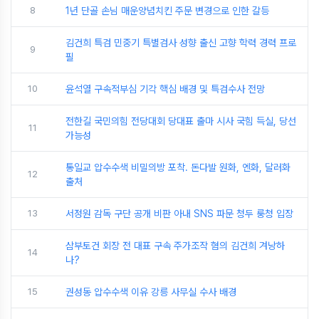
8
1년 단골 손님 매운양념치킨 주문 변경으로 인한 갈등
김건희 특검 민중기 특별검사 성향 출신 고향 학력 경력 프로
9
필
10
윤석열 구속적부심 기각 핵심 배경 및 특검수사 전망
전한길 국민의힘 전당대회 당대표 출마 시사 국힘 득실, 당선
11
가능성
통일교 압수수색 비밀의방 포착. 돈다발 원화, 엔화, 달러화
12
출처
13
서정원 감독 구단 공개 비판 아내 SNS 파문 청두 룽청 입장
삼부토건 회장 전 대표 구속 주가조작 혐의 김건희 겨낭하
14
나?
15
권성동 압수수색 이유 강릉 사무실 수사 배경