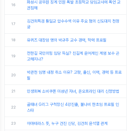
화성시 공무원 징계 민원 폭발 초등학교 담임교사에 폭언 교
16
권침해
김건희특검 통일교 압수수색 이유 주요 혐의 신도대치 천정
17
궁
18
유퀴즈 대장암 명의 박규주 교수 경력, 학력 프로필
전한길 국민의힘 입당 득실? 친길계 윤어게인 계엄 보수 곤
19
고해지나?
박관천 임명 내정 취소 이유? 고향, 출신, 이력, 경력 등 프로
20
필
21
민생회복 소비쿠폰 미성년 자녀, 온오프라인 대리 신청방법
골때녀 G리그 구척장신 4강진출, 불나비 한초임 프로필 인
22
스타
23
아마테라스 뜻, 누구 건진 신당, 김건희 윤석열 관계