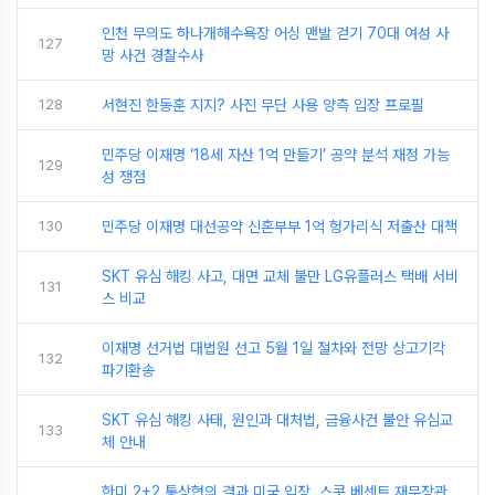
인천 무의도 하나개해수욕장 어싱 맨발 걷기 70대 여성 사
127
망 사건 경찰수사
128
서현진 한동훈 지지? 사진 무단 사용 양측 입장 프로필
민주당 이재명 ‘18세 자산 1억 만들기’ 공약 분석 재정 가능
129
성 쟁점
130
민주당 이재명 대선공약 신혼부부 1억 헝가리식 저출산 대책
SKT 유심 해킹 사고, 대면 교체 불만 LG유플러스 택배 서비
131
스 비교
이재명 선거법 대법원 선고 5월 1일 절차와 전망 상고기각
132
파기환송
SKT 유심 해킹 사태, 원인과 대처법, 금융사건 불안 유심교
133
체 안내
한미 2+2 통상협의 결과 미국 입장, 스콧 베센트 재무장관