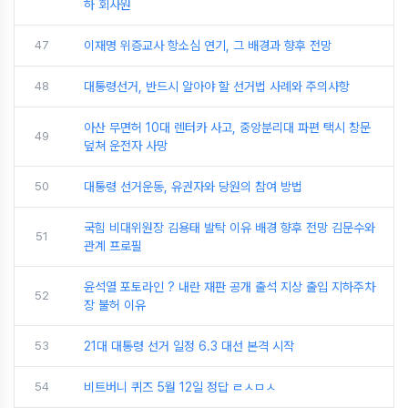
하 회사원
47
이재명 위증교사 항소심 연기, 그 배경과 향후 전망
48
대통령선거, 반드시 알아야 할 선거법 사례와 주의사항
아산 무면허 10대 렌터카 사고, 중앙분리대 파편 택시 창문
49
덮쳐 운전자 사망
50
대통령 선거운동, 유권자와 당원의 참여 방법
국힘 비대위원장 김용태 발탁 이유 배경 향후 전망 김문수와
51
관계 프로필
윤석열 포토라인 ? 내란 재판 공개 출석 지상 출입 지하주차
52
장 불허 이유
53
21대 대통령 선거 일정 6.3 대선 본격 시작
54
비트버니 퀴즈 5월 12일 정답 ㄹㅅㅁㅅ