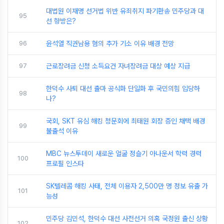
대법원 이재명 선거법 위반 유죄취지 파기환송 민주당과 대
95
선 향방은?
96
윤석열 직권남용 혐의 추가 기소 이유 배경 전망
97
근로장려금 신청 소득요건 자녀장려금 대상 예상 지급
한덕수 사퇴 대선 출마 공식화 단일화 후 국민의힘 입당하
98
나?
국회, SKT 유심 해킹 청문회에 최태원 회장 증인 채택 배경
99
불출석 이유
MBC 뉴스투데이 새로운 얼굴 정슬기 아나운서 학력 경력
100
프로필 인스타
SK텔레콤 해킹 사태, 전체 이용자 2,500만 명 정보 유출 가
101
능성
민주당 김민석, 한덕수 대선 사전선거 의혹 국정원 출신 상황
102