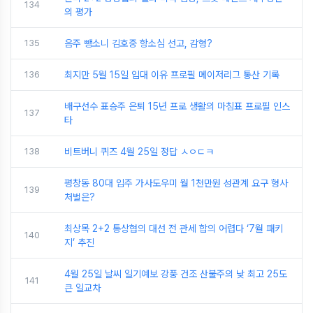
134
의 평가
135
음주 뺑소니 김호중 항소심 선고, 감형?
136
최지만 5월 15일 입대 이유 프로필 메이저리그 통산 기록
배구선수 표승주 은퇴 15년 프로 생활의 마침표 프로필 인스
137
타
138
비트버니 퀴즈 4월 25일 정답 ㅅㅇㄷㅋ
평창동 80대 입주 가사도우미 월 1천만원 성관계 요구 형사
139
처벌은?
최상목 2+2 통상협의 대선 전 관세 합의 어렵다 ‘7월 패키
140
지’ 추진
4월 25일 날씨 일기예보 강풍 건조 산불주의 낮 최고 25도
141
큰 일교차