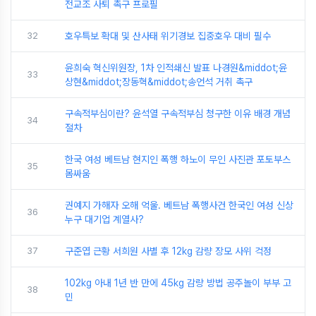
전교조 사퇴 촉구 프로필
32
호우특보 확대 및 산사태 위기경보 집중호우 대비 필수
윤희숙 혁신위원장, 1차 인적쇄신 발표 나경원&middot;윤
33
상현&middot;장동혁&middot;송언석 거취 촉구
구속적부심이란? 윤석열 구속적부심 청구한 이유 배경 개념
34
절차
한국 여성 베트남 현지인 폭행 하노이 무인 사진관 포토부스
35
몸싸움
권예지 가해자 오해 억울. 베트남 폭행사건 한국인 여성 신상
36
누구 대기업 계열사?
37
구준엽 근황 서희원 사별 후 12kg 감량 장모 사위 걱정
102kg 아내 1년 반 만에 45kg 감량 방법 공주놀이 부부 고
38
민