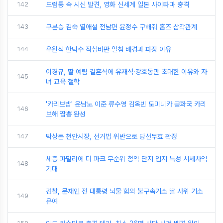
142
드럼통 속 시신 발견, 영화 신세계 일본 사이타마 충격
143
구본승 김숙 열애설 전남편 윤정수 구해줘 홈즈 삼각관계
144
우원식 한덕수 작심비판 일침 배경과 파장 이유
이경규, 딸 예림 결혼식에 유재석·강호동만 초대한 이유와 자
145
녀 교육 철학
'카리브밥' 윤남노 이준 류수영 김옥빈 도미니카 공화국 카리
146
브해 짬뽕 완성
147
박상돈 천안시장, 선거법 위반으로 당선무효 확정
세종 파밀리에 더 파크 무순위 청약 단지 입지 특성 시세차익
148
기대
검찰, 문재인 전 대통령 뇌물 혐의 불구속기소 딸 사위 기소
149
유예