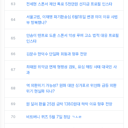
63
전세현 스폰서 제안 폭로 5천만원 선지급 프로필 인스타
서울고법, 이재명 파기환송심 6월18일 변경 의미 이유 사법
64
부 항복했나?
안솜이 텐프로 도훈 스폰서 악성 루머 고소 법적 대응 프로필
65
인스타
66
김문수 한덕수 단일화 회동과 향후 전망
최태원 위약금 면제 형평성 검토, 유심 해킹 사태 대국민 사
67
과
역 외환위기 가능성? 원화 대만 싱가포르 위안화 급등 외환
68
위기 현실화 되나?
69
원 달러 환율 25원 급락 1380원대 하락 이유 향후 전망
70
비트버니 퀴즈 5월 7일 정답 ㄱㅅㄹ