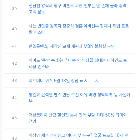
전남친 양육비 청구 미혼모 고민 친부는 딸 존재 몰라 충격
39
고백 분노
나는 반딧불 원곡자 정중식 결혼 예비신부 장재나 직업 프로
40
필 인스타
41
한일톱텐쇼, 제작진 교체 개편과 MBN 불화설 부인
이미도 ‘폭싹 속았수다’ 미숙 역 부상길 최대훈 비하인드 프
42
로필 인스타
43
비트버니 퀴즈 5월 13일 정답 ㅌㅅㄱㄱㅅ
통일교 윤석열 펜스 만남 주선 이유 배경 청탁의혹 등 사실여
44
부
더본코리아 반값 할인전 본사 전액 부담 최대 50% 의미와
45
전망
이상민 재혼 혼인신고 예비신부 누구? 얼굴 프로필 10세 연
46