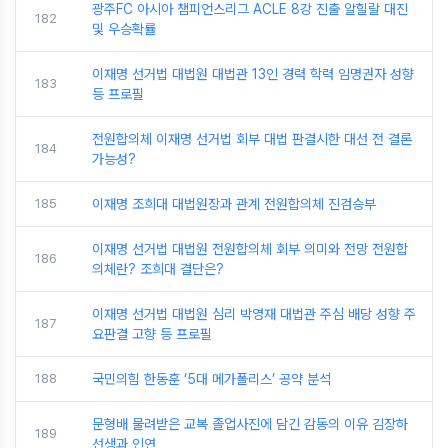
광주FC 아시아 챔피언스리그 ACLE 8강 진출 알힐랄 대진
182
및 우승확률
이재명 선거법 대법원 대법관 13인 경력 학력 임명권자 성향
183
등 프로필
전원합의체 이재명 선거법 회부 대법 판결시한 대선 전 결론
184
가능성?
185
이재명 조희대 대법원장과 관계 전원합의체 진검승부
이재명 선거법 대법원 전원합의체 회부 의미와 전망 전원합
186
의체란? 조희대 결단은?
이재명 선거법 대법원 심리 박영재 대법관 주심 배당 성향 주
187
요판결 고향 등 프로필
188
국민의힘 한동훈 ‘5대 메가폴리스’ 공약 분석
문형배 물려받은 교복 졸업사진에 담긴 감동의 이유 김장하
189
선생과 인연