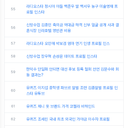
라디오스타 정시아 아들 백준우 딸 백서우 농구 미술영재 프
55
로필 인스타
신랑수업 김종민 축의금 역대급 하객 신부 얼굴 공개 사과 결
56
혼식장 신라호텔 영빈관 비용
57
라디오스타 오민애 박보검 엄마 연기 인생 프로필 인스
58
신랑수업 장우혁 손성윤 데이트 프로필 인스타
한덕수 단일화 안되면 대선 후보 등록 철회 선언 김문수와 회
59
동 결과는?
유퀴즈 이지섭 중학생 파브르 말벌 조련 김좀말벌 프로필 인
60
스타 유튜브
61
유퀴즈 제니 옷 브랜드 가격 코첼라 비하인드
62
유퀴즈 조세린 국내 최초 외국인 가야금 이수자 프로필