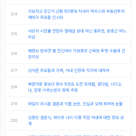
가보자고 장근석 근황 80평대 럭셔리 하우스와 부동산투자
214
재테크 프로필 인스타
사당귀 시청률 전현무 열애설 성대 여신 홍주연, 왕종근 며느
215
리감
배정남 반려견 벨 전신마비 악성종양 근육암 투병 수술대 건
216
강이상
217
김어준 프로필과 가족, 아내 인정옥 작가에 대하여
복면가왕 꽃보다 향수 8연승 도전 프레즐, 꽃다발, 너드소
218
녀, 잠못 이루는밤의 정체 추정
219
에일리·최시훈 결혼과 악플 논란, 진실과 오해 루머에 눈물
김종민 결혼식, 와이프 나이 이름 직업 아내에 대한 정보 공
220
개