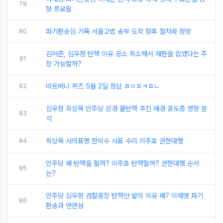
79
향 프로필
80
파기환송심 기록 서울고법 송부 도착 향후 절차와 정망
김어준, 심우정 탄핵 이유 공소 취소해서 재판을 없앴다는 주
81
장 가능할까?
82
비트버니 퀴즈 5월 2일 정답 ㅍㅇㅍㅋㅍㄴ
심우정 최상목 민주당 강경 줄탄핵 추진 배경 중도층 영향 분
83
석
84
최상목 사의표명 한덕수 사표 수리 이주호 권한대행
민주당 왜 탄핵을 할까? 이주호 탄핵할까? 권한대행 순서
85
는?
민주당 심우정 검찰총장 탄핵안 발의 이유 왜? 이재명 파기
86
환송과 연관성