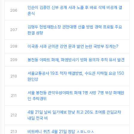
인순이 김종민 신부 공개 사과 노출 후 바로 삭제 비공개 결
206
혼식
김형두 헌법재판소장 권한대행 선출 방법 경력 프로필 주요
207
판결 성향
208
이국종 사과 군의관 강연 문과 발언 논란 국방부 징계는?
209
봉천동 아파트 화재, 화염방사기 방화 용의자 추적 유서 발견
서울교통공사 19조 적자 해결방법, 수도권 지하철 요금 150
210
원인상
서울 봉천동 관악우성아파트 화재 1명 사망 7명 부상 화재원
211
인 추락경위
4월 21일 날씨 일기예보 한낮 최고 26도 초여름 큰일교차
212
내일 전국 비
213
비트버니 퀴즈 4월 21일 정답 ㅅㅍㄴㅁㅅ