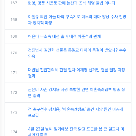
167
현영, 명품 사은품 판매 논란과 공식 해명 불법 아니다
이철규 의원 아들 마약 구속기로 며느리 대마 양성 수사 전망
168
과 정치적 파장
169
허은아 무소속 대선 출마 배경 이준석과 관계
건진법사 김건희 선물용 통일교 다이아 목걸이 받았나? 수수
170
의혹
대법원 전원합의체 판결 절차 이재명 선거법 결론 결정 과정
171
결과
권은비 사촌 강지용 사망 특별한 인연 이혼숙려캠프 방송 장
172
면 충격
전 축구선수 강지용, ‘이혼숙려캠프’ 출연 사망 원인 비공개
173
프로필
4월 23일 날씨 일기예보 전국 맑고 포근한 봄 큰 일교차 미
174
세먼지 좋음