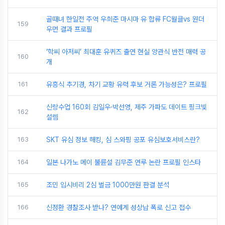
골때녀 한일전 주역 우희준 마시마 유 합류 FC월클vs 원더
159
우먼 결과 프로필
‘학씨 아저씨’ 최대훈 유퀴즈 출연 현실 양관식 반전 매력 공
160
개
161
유흥식 추기경, 차기 교황 유력 후보 거론 가능성은? 프로필
신랑수업 160회 김일우·박선영, 제주 가파도 데이트 핑크빛
162
설렘
163
SKT 유심 정보 해킹, 심 스와핑 공포 유심보호서비스란?
164
일본 나가노 메이 불륜설 김무준 연루 논란 프로필 인스타
165
조민 입시비리 2심 벌금 1000만원 판결 분석
166
신정환 경찰조사 받나? 연예계 성상납 폭로 신고 접수