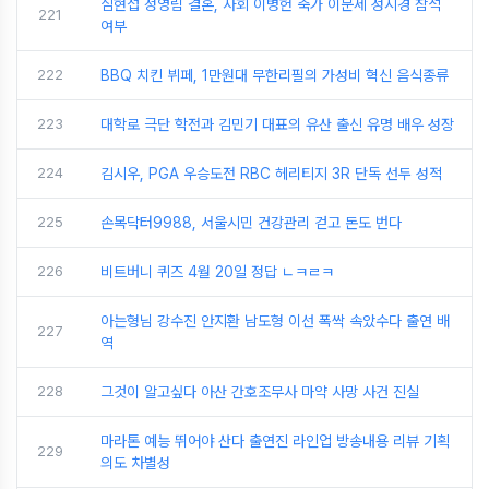
심현섭 정영림 결혼, 사회 이병헌 축가 이문세 성시경 참석
221
여부
222
BBQ 치킨 뷔페, 1만원대 무한리필의 가성비 혁신 음식종류
223
대학로 극단 학전과 김민기 대표의 유산 출신 유명 배우 성장
224
김시우, PGA 우승도전 RBC 헤리티지 3R 단독 선두 성적
225
손목닥터9988, 서울시민 건강관리 걷고 돈도 번다
226
비트버니 퀴즈 4월 20일 정답 ㄴㅋㄹㅋ
아는형님 강수진 안지환 남도형 이선 폭싹 속았수다 출연 배
227
역
228
그것이 알고싶다 아산 간호조무사 마약 사망 사건 진실
마라톤 예능 뛰어야 산다 출연진 라인업 방송내용 리뷰 기획
229
의도 차별성