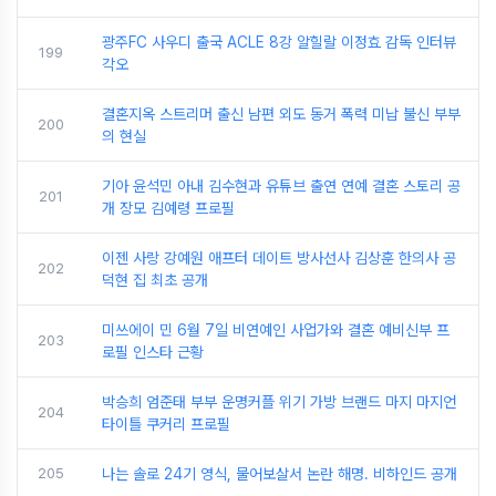
광주FC 사우디 출국 ACLE 8강 알힐랄 이정효 감독 인터뷰
199
각오
결혼지옥 스트리머 출신 남편 외도 동거 폭력 미납 불신 부부
200
의 현실
기아 윤석민 아내 김수현과 유튜브 출연 연예 결혼 스토리 공
201
개 장모 김예령 프로필
이젠 사랑 강예원 애프터 데이트 방사선사 김상훈 한의사 공
202
덕현 집 최초 공개
미쓰에이 민 6월 7일 비연예인 사업가와 결혼 예비신부 프
203
로필 인스타 근황
박승희 엄준태 부부 운명커플 위기 가방 브랜드 마지 마지언
204
타이틀 쿠커리 프로필
205
나는 솔로 24기 영식, 물어보살서 논란 해명. 비하인드 공개