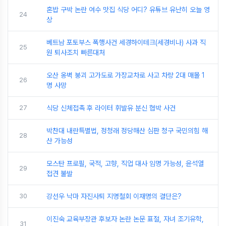
혼밥 구박 논란 여수 맛집 식당 어디? 유튜브 유난히 오늘 영
24
상
베트남 포토부스 폭행사건 세경하이테크(세경비나) 사과 직
25
원 퇴사조치 빠른대처
오산 옹벽 붕괴 고가도로 가장교차로 사고 차량 2대 매몰 1
26
명 사망
27
식당 신체접촉 후 라이터 휘발유 분신 협박 사건
박찬대 내란특별법, 정청래 정당해산 심판 청구 국민의힘 해
28
산 가능성
모스탄 프로필, 국적, 고향, 직업 대사 임명 가능성, 윤석열
29
접견 불발
30
강선우 낙마 자진사퇴 지명철회 이재명의 결단은?
이진숙 교육부장관 후보자 논란 논문 표절, 자녀 조기유학,
31