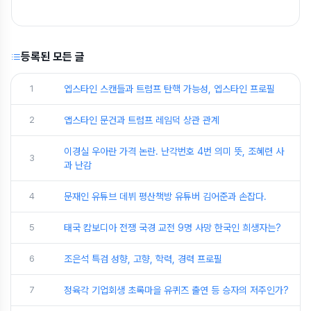
등록된 모든 글
1
엡스타인 스캔들과 트럼프 탄핵 가능성, 엡스타인 프로필
2
앱스타인 문건과 트럼프 레임덕 상관 관계
이경실 우아란 가격 논란. 난각번호 4번 의미 뜻, 조혜련 사
3
과 난감
4
문재인 유튜브 데뷔 평산책방 유튜버 김어준과 손잡다.
5
태국 캄보디아 전쟁 국경 교전 9명 사망 한국인 희생자는?
6
조은석 특검 성향, 고향, 학력, 경력 프로필
7
정육각 기업회생 초록마을 유퀴즈 출연 등 승자의 저주인가?