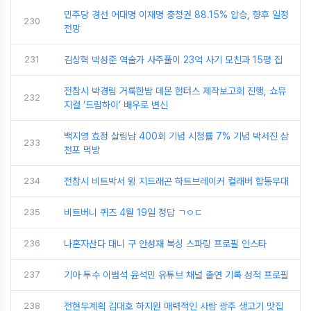
민주당 경선 어대명 이재명 충청권 88.15% 압승, 향후 일정
230
전망
231
김상혁 박성준 역술가 사주풀이 23억 사기 모친과 15평 집
전참시 박경림 거룩한밤 데몬 헌터스 제작보고회 진행, 쇼뮤
232
지컬 ‘드림하이’ 배우로 변신
백지영 효정 살림남 400회 기념 시청률 7% 기념 박서진 삼
233
천포 먹방
234
전참시 비트박서 윙 지드래곤 하트브레이커 컬래버 합동무대
235
비트버니 퀴즈 4월 19일 정답 ㄱㅇㄷ
236
나혼자산다 대니 구 안성재 복싱 스파링 프로필 인스타
237
기아 투수 이범석 윤석민 유튜브 채널 출연 기록 성적 프로필
238
전현무계획 김대호 하지원 매력적인 사람 광주 생고기 맛집