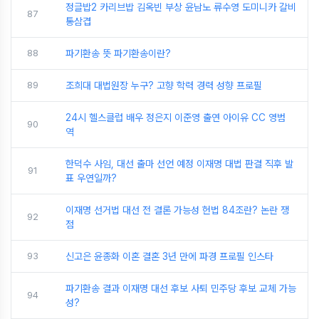
정글밥2 카리브밥 김옥빈 부상 윤남노 류수영 도미니카 갈비
87
통삼겹
88
파기환송 뜻 파기환송이란?
89
조희대 대법원장 누구? 고향 학력 경력 성향 프로필
24시 헬스클럽 배우 정은지 이준영 출연 아이유 CC 영범
90
역
한덕수 사임, 대선 출마 선언 예정 이재명 대법 판결 직후 발
91
표 우연일까?
이재명 선거법 대선 전 결론 가능성 헌법 84조란? 논란 쟁
92
점
93
신고은 윤종화 이혼 결혼 3년 만에 파경 프로필 인스타
파기환송 결과 이재명 대선 후보 사퇴 민주당 후보 교체 가능
94
성?