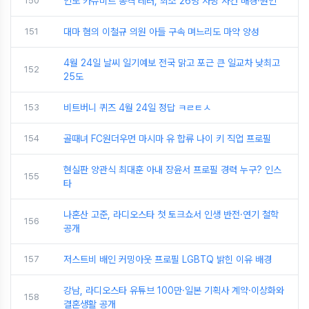
150
인도 카슈미르 총격 테러, 최소 26명 사망 사건 배경·원인
151
대마 혐의 이철규 의원 아들 구속 며느리도 마약 양성
4월 24일 날씨 일기예보 전국 맑고 포근 큰 일교차 낮최고
152
25도
153
비트버니 퀴즈 4월 24일 정답 ㅋㄹㅌㅅ
154
골때녀 FC원더우먼 마시마 유 합류 나이 키 직업 프로필
현실판 양관식 최대훈 아내 장윤서 프로필 경력 누구? 인스
155
타
나혼산 고준, 라디오스타 첫 토크쇼서 인생 반전·연기 철학
156
공개
157
저스트비 배인 커밍아웃 프로필 LGBTQ 밝힌 이유 배경
강남, 라디오스타 유튜브 100만·일본 기획사 계약·이상화와
158
결혼생활 공개