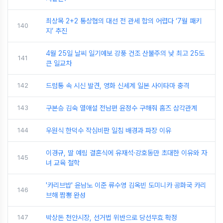
최상목 2+2 통상협의 대선 전 관세 합의 어렵다 ‘7월 패키
140
지’ 추진
4월 25일 날씨 일기예보 강풍 건조 산불주의 낮 최고 25도
141
큰 일교차
142
드럼통 속 시신 발견, 영화 신세계 일본 사이타마 충격
143
구본승 김숙 열애설 전남편 윤정수 구해줘 홈즈 삼각관계
144
우원식 한덕수 작심비판 일침 배경과 파장 이유
이경규, 딸 예림 결혼식에 유재석·강호동만 초대한 이유와 자
145
녀 교육 철학
'카리브밥' 윤남노 이준 류수영 김옥빈 도미니카 공화국 카리
146
브해 짬뽕 완성
147
박상돈 천안시장, 선거법 위반으로 당선무효 확정