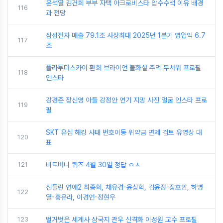
윤석열 김건희 부부 자택 아크로비스타 압수수색 이유 배경
116
과 전망
삼성전자 매출 79.1조 사상최대 2025년 1분기 영업익 6.7
117
조
플라투더스카이 환희 브라이언 불화설 주먹 무서워 프로필
118
인스타
강경준 장신영 아들 강정안 연기 지망 사진 얼굴 인스타 프로
119
필
SKT 유심 해킹 사태 번호이동 위약금 면제 검토 유영상 대
120
표
121
비트버니 퀴즈 4월 30일 정답 ㅇㅅ
신들린 연애2 최종회, 채유경-윤상혁, 김윤정-장호암, 하병
122
열-홍유라, 이경언-정현우
123
벌거벗은 세계사 삼국지 관우 신격화 이성원 교수 프로필