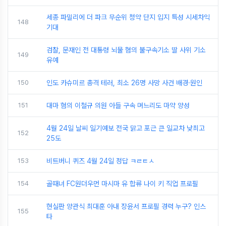
세종 파밀리에 더 파크 무순위 청약 단지 입지 특성 시세차익
148
기대
검찰, 문재인 전 대통령 뇌물 혐의 불구속기소 딸 사위 기소
149
유예
150
인도 카슈미르 총격 테러, 최소 26명 사망 사건 배경·원인
151
대마 혐의 이철규 의원 아들 구속 며느리도 마약 양성
4월 24일 날씨 일기예보 전국 맑고 포근 큰 일교차 낮최고
152
25도
153
비트버니 퀴즈 4월 24일 정답 ㅋㄹㅌㅅ
154
골때녀 FC원더우먼 마시마 유 합류 나이 키 직업 프로필
현실판 양관식 최대훈 아내 장윤서 프로필 경력 누구? 인스
155
타