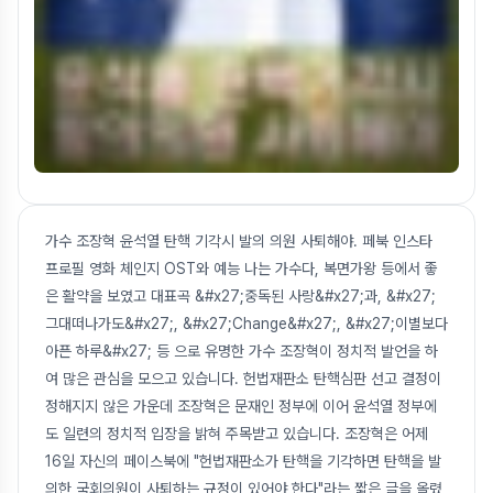
가수 조장혁 윤석열 탄핵 기각시 발의 의원 사퇴해야. 페북 인스타
프로필 영화 체인지 OST와 예능 나는 가수다, 복면가왕 등에서 좋
은 활약을 보였고 대표곡 &#x27;중독된 사랑&#x27;과, &#x27;
그대떠나가도&#x27;, &#x27;Change&#x27;, &#x27;이별보다
아픈 하루&#x27; 등 으로 유명한 가수 조장혁이 정치적 발언을 하
여 많은 관심을 모으고 있습니다. 헌법재판소 탄핵심판 선고 결정이
정해지지 않은 가운데 조장혁은 문재인 정부에 이어 윤석열 정부에
도 일련의 정치적 입장을 밝혀 주목받고 있습니다. 조장혁은 어제
16일 자신의 페이스북에 "헌법재판소가 탄핵을 기각하면 탄핵을 발
의한 국회의원이 사퇴하는 규정이 있어야 한다"라는 짧은 글을 올렸