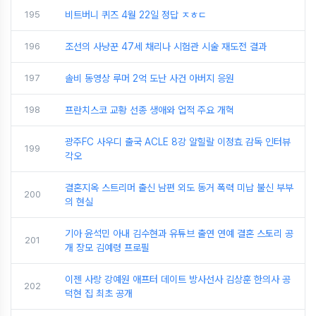
195
비트버니 퀴즈 4월 22일 정답 ㅈㅎㄷ
196
조선의 사냥꾼 47세 채리나 시험관 시술 재도전 결과
197
솔비 동영상 루머 2억 도난 사건 아버지 응원
198
프란치스코 교황 선종 생애와 업적 주요 개혁
광주FC 사우디 출국 ACLE 8강 알힐랄 이정효 감독 인터뷰
199
각오
결혼지옥 스트리머 출신 남편 외도 동거 폭력 미납 불신 부부
200
의 현실
기아 윤석민 아내 김수현과 유튜브 출연 연예 결혼 스토리 공
201
개 장모 김예령 프로필
이젠 사랑 강예원 애프터 데이트 방사선사 김상훈 한의사 공
202
덕현 집 최초 공개