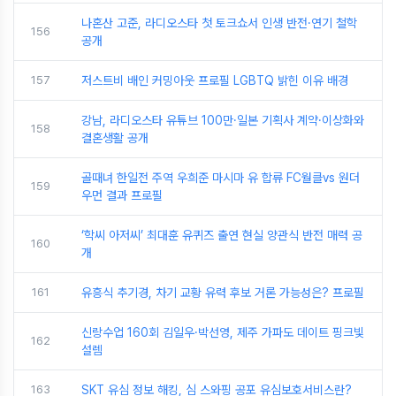
나혼산 고준, 라디오스타 첫 토크쇼서 인생 반전·연기 철학
156
공개
157
저스트비 배인 커밍아웃 프로필 LGBTQ 밝힌 이유 배경
강남, 라디오스타 유튜브 100만·일본 기획사 계약·이상화와
158
결혼생활 공개
골때녀 한일전 주역 우희준 마시마 유 합류 FC월클vs 원더
159
우먼 결과 프로필
‘학씨 아저씨’ 최대훈 유퀴즈 출연 현실 양관식 반전 매력 공
160
개
161
유흥식 추기경, 차기 교황 유력 후보 거론 가능성은? 프로필
신랑수업 160회 김일우·박선영, 제주 가파도 데이트 핑크빛
162
설렘
163
SKT 유심 정보 해킹, 심 스와핑 공포 유심보호서비스란?