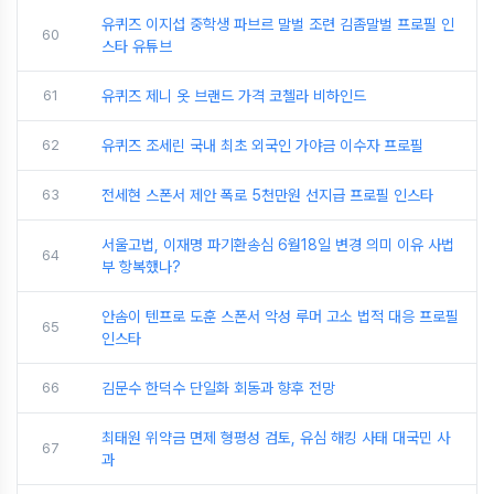
유퀴즈 이지섭 중학생 파브르 말벌 조련 김좀말벌 프로필 인
60
스타 유튜브
61
유퀴즈 제니 옷 브랜드 가격 코첼라 비하인드
62
유퀴즈 조세린 국내 최초 외국인 가야금 이수자 프로필
63
전세현 스폰서 제안 폭로 5천만원 선지급 프로필 인스타
서울고법, 이재명 파기환송심 6월18일 변경 의미 이유 사법
64
부 항복했나?
안솜이 텐프로 도훈 스폰서 악성 루머 고소 법적 대응 프로필
65
인스타
66
김문수 한덕수 단일화 회동과 향후 전망
최태원 위약금 면제 형평성 검토, 유심 해킹 사태 대국민 사
67
과