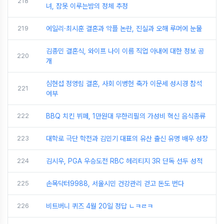
218
녀, 잠못 이루는밤의 정체 추정
219
에일리·최시훈 결혼과 악플 논란, 진실과 오해 루머에 눈물
김종민 결혼식, 와이프 나이 이름 직업 아내에 대한 정보 공
220
개
심현섭 정영림 결혼, 사회 이병헌 축가 이문세 성시경 참석
221
여부
222
BBQ 치킨 뷔페, 1만원대 무한리필의 가성비 혁신 음식종류
223
대학로 극단 학전과 김민기 대표의 유산 출신 유명 배우 성장
224
김시우, PGA 우승도전 RBC 헤리티지 3R 단독 선두 성적
225
손목닥터9988, 서울시민 건강관리 걷고 돈도 번다
226
비트버니 퀴즈 4월 20일 정답 ㄴㅋㄹㅋ