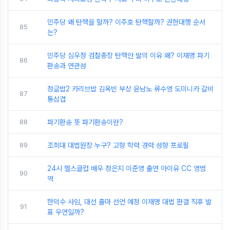
민주당 왜 탄핵을 할까? 이주호 탄핵할까? 권한대행 순서
85
는?
민주당 심우정 검찰총장 탄핵안 발의 이유 왜? 이재명 파기
86
환송과 연관성
정글밥2 카리브밥 김옥빈 부상 윤남노 류수영 도미니카 갈비
87
통삼겹
88
파기환송 뜻 파기환송이란?
89
조희대 대법원장 누구? 고향 학력 경력 성향 프로필
24시 헬스클럽 배우 정은지 이준영 출연 아이유 CC 영범
90
역
한덕수 사임, 대선 출마 선언 예정 이재명 대법 판결 직후 발
91
표 우연일까?