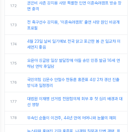
권은비 사촌 강지용 사망 특별한 인연 이혼숙려캠프 방송 장
172
면 충격
전 축구선수 강지용, ‘이혼숙려캠프’ 출연 사망 원인 비공개
173
프로필
4월 23일 날씨 일기예보 전국 맑고 포근한 봄 큰 일교차 미
174
세먼지 좋음
오윤아 싱글맘 일상 발달장애 아들 송민 민증 발급 16세 연
175
하남 연락 후일담
국민의힘 김문수 안철수 한동훈 홍준표 4강 2차 경선 진출
176
방식과 일정정리
대법원 이재명 선거법 전원합의체 회부 후 첫 심리 배경과 대
177
선 영향
178
무속인 순돌이 이건주, 44년 만에 어머니와 눈물의 재회
뉴스타파 홍여진 기자 홍준표, 나경원 질문과 답변 경력, 프