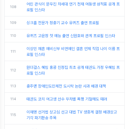
어린 관식이 문우진 차세대 연기 천재 여동생 성적표 공개 프
108
로필 인스타
109
싱크홀 전문가 정충기 교수 유퀴즈 출연 프로필
110
유퀴즈 고윤정 첫 예능 출연 신원호와 관계 프로필 인스타
이상민 재혼 예비신부 비연예인 결혼 언제 직업 나이 이름 프
111
로필 인스타
원더걸스 혜림 홍콩 친정집 최초 공개 태권도 가정 우혜림 프
112
로필 인스타
113
충주맨 장애인도민체전 도시락 논란 사과 배경 대책
114
태권도 코치 여고생 선수 무차별 폭행 기절해도 때려
이재명 선거법 상고심 선고 대법 TV 생중계 결정 배경상고
115
기각 파기환송 주목