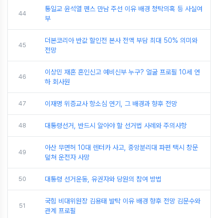
통일교 윤석열 펜스 만남 주선 이유 배경 청탁의혹 등 사실여
44
부
더본코리아 반값 할인전 본사 전액 부담 최대 50% 의미와
45
전망
이상민 재혼 혼인신고 예비신부 누구? 얼굴 프로필 10세 연
46
하 회사원
47
이재명 위증교사 항소심 연기, 그 배경과 향후 전망
48
대통령선거, 반드시 알아야 할 선거법 사례와 주의사항
아산 무면허 10대 렌터카 사고, 중앙분리대 파편 택시 창문
49
덮쳐 운전자 사망
50
대통령 선거운동, 유권자와 당원의 참여 방법
국힘 비대위원장 김용태 발탁 이유 배경 향후 전망 김문수와
51
관계 프로필