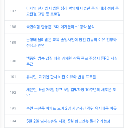
이재명 선거법 대법원 심리 박영재 대법관 주심 배당 성향 주
187
요판결 고향 등 프로필
188
국민의힘 한동훈 ‘5대 메가폴리스’ 공약 분석
문형배 물려받은 교복 졸업사진에 담긴 감동의 이유 김장하
189
선생과 인연
백종원 방송 갑질 의혹 김재환 감독 폭로 주장 다른PD 사실
190
무근
191
유시민, 지귀연 판사 비판 이유와 반응 프로필
세븐틴, 5월 26일 정규 5집 컴백확정 10주년의 새로운 도
192
약
193
수원 곡선동 아파트 모녀 2명 사망사건 경위 유서내용 이유
194
5월 2일 임시공휴일 지정, 5월 황금연휴 될까? 가능성