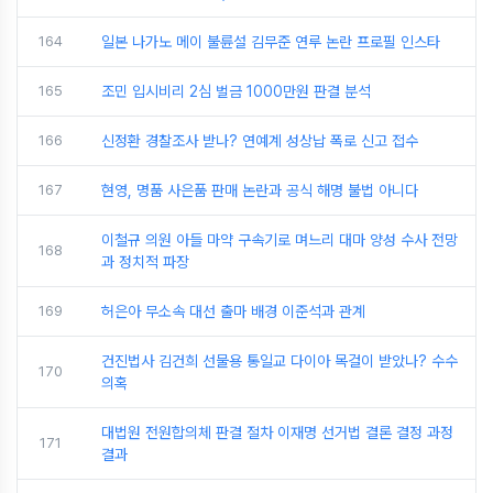
164
일본 나가노 메이 불륜설 김무준 연루 논란 프로필 인스타
165
조민 입시비리 2심 벌금 1000만원 판결 분석
166
신정환 경찰조사 받나? 연예계 성상납 폭로 신고 접수
167
현영, 명품 사은품 판매 논란과 공식 해명 불법 아니다
이철규 의원 아들 마약 구속기로 며느리 대마 양성 수사 전망
168
과 정치적 파장
169
허은아 무소속 대선 출마 배경 이준석과 관계
건진법사 김건희 선물용 통일교 다이아 목걸이 받았나? 수수
170
의혹
대법원 전원합의체 판결 절차 이재명 선거법 결론 결정 과정
171
결과