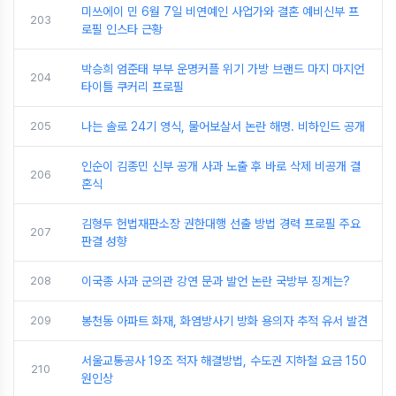
미쓰에이 민 6월 7일 비연예인 사업가와 결혼 예비신부 프
203
로필 인스타 근황
박승희 엄준태 부부 운명커플 위기 가방 브랜드 마지 마지언
204
타이틀 쿠커리 프로필
205
나는 솔로 24기 영식, 물어보살서 논란 해명. 비하인드 공개
인순이 김종민 신부 공개 사과 노출 후 바로 삭제 비공개 결
206
혼식
김형두 헌법재판소장 권한대행 선출 방법 경력 프로필 주요
207
판결 성향
208
이국종 사과 군의관 강연 문과 발언 논란 국방부 징계는?
209
봉천동 아파트 화재, 화염방사기 방화 용의자 추적 유서 발견
서울교통공사 19조 적자 해결방법, 수도권 지하철 요금 150
210
원인상