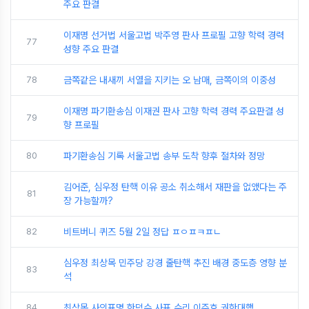
주요 판결
이재명 선거법 서울고법 박주영 판사 프로필 고향 학력 경력
77
성향 주요 판결
78
금쪽같은 내새끼 서열을 지키는 오 남매, 금쪽이의 이중성
이재명 파기환송심 이재권 판사 고향 학력 경력 주요판결 성
79
향 프로필
80
파기환송심 기록 서울고법 송부 도착 향후 절차와 정망
김어준, 심우정 탄핵 이유 공소 취소해서 재판을 없앴다는 주
81
장 가능할까?
82
비트버니 퀴즈 5월 2일 정답 ㅍㅇㅍㅋㅍㄴ
심우정 최상목 민주당 강경 줄탄핵 추진 배경 중도층 영향 분
83
석
84
최상목 사의표명 한덕수 사표 수리 이주호 권한대행