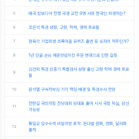
5
태국 캄보디아 전쟁 국경 교전 9명 사망 한국인 희생자는?
6
조은석 특검 성향, 고향, 학력, 경력 프로필
7
정육각 기업회생 초록마을 유퀴즈 출연 등 승자의 저주인가?
8
1년 단골 손님 매운양념치킨 주문 변경으로 인한 갈등
김건희 특검 민중기 특별검사 성향 출신 고향 학력 경력 프로
9
필
10
윤석열 구속적부심 기각 핵심 배경 및 특검수사 전망
전한길 국민의힘 전당대회 당대표 출마 시사 국힘 득실, 당선
11
가능성
통일교 압수수색 비밀의방 포착. 돈다발 원화, 엔화, 달러화
12
출처