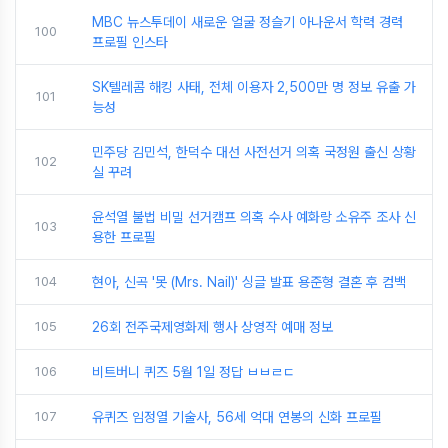
MBC 뉴스투데이 새로운 얼굴 정슬기 아나운서 학력 경력
100
프로필 인스타
SK텔레콤 해킹 사태, 전체 이용자 2,500만 명 정보 유출 가
101
능성
민주당 김민석, 한덕수 대선 사전선거 의혹 국정원 출신 상황
102
실 꾸려
윤석열 불법 비밀 선거캠프 의혹 수사 예화랑 소유주 조사 신
103
용한 프로필
104
현아, 신곡 '못 (Mrs. Nail)' 싱글 발표 용준형 결혼 후 컴백
105
26회 전주국제영화제 행사 상영작 예매 정보
106
비트버니 퀴즈 5월 1일 정답 ㅂㅂㄹㄷ
107
유퀴즈 임정열 기술사, 56세 억대 연봉의 신화 프로필