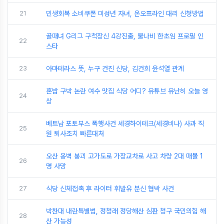
21
민생회복 소비쿠폰 미성년 자녀, 온오프라인 대리 신청방법
골때녀 G리그 구척장신 4강진출, 불나비 한초임 프로필 인
22
스타
23
아마테라스 뜻, 누구 건진 신당, 김건희 윤석열 관계
혼밥 구박 논란 여수 맛집 식당 어디? 유튜브 유난히 오늘 영
24
상
베트남 포토부스 폭행사건 세경하이테크(세경비나) 사과 직
25
원 퇴사조치 빠른대처
오산 옹벽 붕괴 고가도로 가장교차로 사고 차량 2대 매몰 1
26
명 사망
27
식당 신체접촉 후 라이터 휘발유 분신 협박 사건
박찬대 내란특별법, 정청래 정당해산 심판 청구 국민의힘 해
28
산 가능성