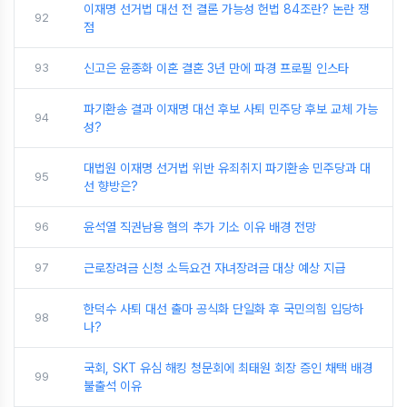
이재명 선거법 대선 전 결론 가능성 헌법 84조란? 논란 쟁
92
점
93
신고은 윤종화 이혼 결혼 3년 만에 파경 프로필 인스타
파기환송 결과 이재명 대선 후보 사퇴 민주당 후보 교체 가능
94
성?
대법원 이재명 선거법 위반 유죄취지 파기환송 민주당과 대
95
선 향방은?
96
윤석열 직권남용 혐의 추가 기소 이유 배경 전망
97
근로장려금 신청 소득요건 자녀장려금 대상 예상 지급
한덕수 사퇴 대선 출마 공식화 단일화 후 국민의힘 입당하
98
나?
국회, SKT 유심 해킹 청문회에 최태원 회장 증인 채택 배경
99
불출석 이유