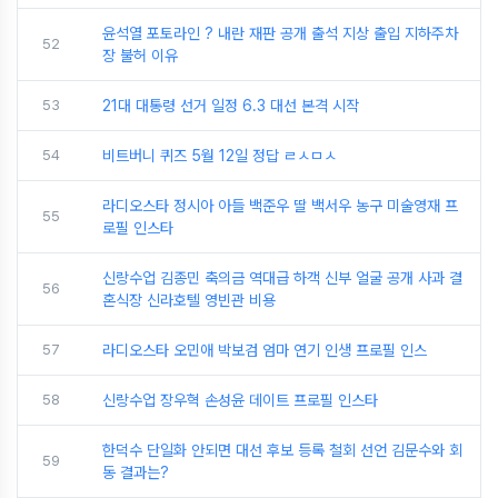
윤석열 포토라인 ? 내란 재판 공개 출석 지상 출입 지하주차
52
장 불허 이유
53
21대 대통령 선거 일정 6.3 대선 본격 시작
54
비트버니 퀴즈 5월 12일 정답 ㄹㅅㅁㅅ
라디오스타 정시아 아들 백준우 딸 백서우 농구 미술영재 프
55
로필 인스타
신랑수업 김종민 축의금 역대급 하객 신부 얼굴 공개 사과 결
56
혼식장 신라호텔 영빈관 비용
57
라디오스타 오민애 박보검 엄마 연기 인생 프로필 인스
58
신랑수업 장우혁 손성윤 데이트 프로필 인스타
한덕수 단일화 안되면 대선 후보 등록 철회 선언 김문수와 회
59
동 결과는?