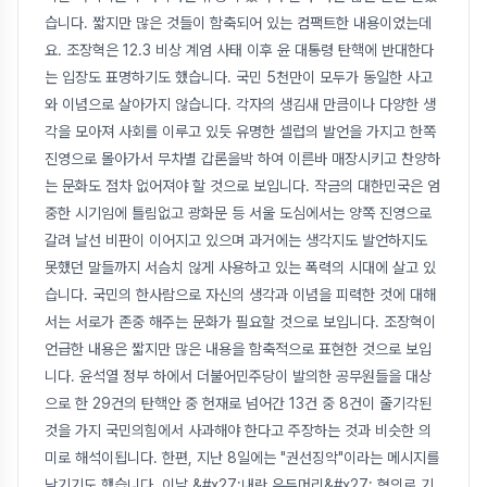
습니다. 짧지만 많은 것들이 함축되어 있는 컴팩트한 내용이었는데
요. 조장혁은 12.3 비상 계엄 사태 이후 윤 대통령 탄핵에 반대한다
는 입장도 표명하기도 했습니다. 국민 5천만이 모두가 동일한 사고
와 이념으로 살아가지 않습니다. 각자의 생김새 만큼이나 다양한 생
각을 모아져 사회를 이루고 있듯 유명한 셀럽의 발언을 가지고 한쪽
진영으로 몰아가서 무차별 갑론을박 하여 이른바 매장시키고 찬양하
는 문화도 점차 없어져야 할 것으로 보입니다. 작금의 대한민국은 엄
중한 시기임에 틀림없고 광화문 등 서울 도심에서는 양쪽 진영으로
갈려 날선 비판이 이어지고 있으며 과거에는 생각지도 발언하지도
못했던 말들까지 서슴치 않게 사용하고 있는 폭력의 시대에 살고 있
습니다. 국민의 한사람으로 자신의 생각과 이념을 피력한 것에 대해
서는 서로가 존중 해주는 문화가 필요할 것으로 보입니다. 조장혁이
언급한 내용은 짧지만 많은 내용을 함축적으로 표현한 것으로 보입
니다. 윤석열 정부 하에서 더불어민주당이 발의한 공무원들을 대상
으로 한 29건의 탄핵안 중 헌재로 넘어간 13건 중 8건이 줄기각된
것을 가지 국민의힘에서 사과해야 한다고 주장하는 것과 비슷한 의
미로 해석이됩니다. 한편, 지난 8일에는 "권선징악"이라는 메시지를
남기기도 했습니다. 이날 &#x27;내란 우두머리&#x27; 혐의로 기