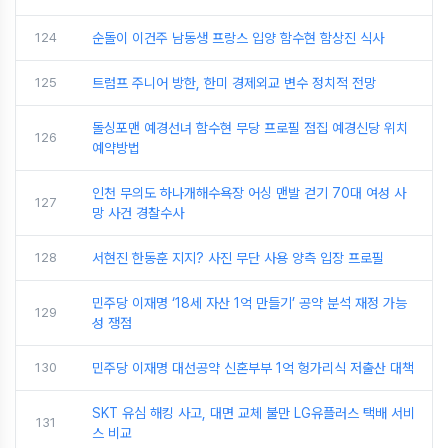
124
순돌이 이건주 남동생 프랑스 입양 함수현 함상진 식사
125
트럼프 주니어 방한, 한미 경제외교 변수 정치적 전망
돌싱포맨 예경선녀 함수현 무당 프로필 점집 예경신당 위치
126
예약방법
인천 무의도 하나개해수욕장 어싱 맨발 걷기 70대 여성 사
127
망 사건 경찰수사
128
서현진 한동훈 지지? 사진 무단 사용 양측 입장 프로필
민주당 이재명 ‘18세 자산 1억 만들기’ 공약 분석 재정 가능
129
성 쟁점
130
민주당 이재명 대선공약 신혼부부 1억 헝가리식 저출산 대책
SKT 유심 해킹 사고, 대면 교체 불만 LG유플러스 택배 서비
131
스 비교