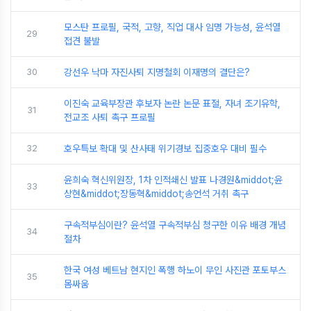
모스탄 프로필, 국적, 고향, 직업 대사 임명 가능성, 윤석열
29
접견 불발
30
강선우 낙마 자진사퇴 지명철회 이재명의 결단은?
이진숙 교육부장관 후보자 논란 논문 표절, 자녀 조기유학,
31
전교조 사퇴 촉구 프로필
32
호우특보 확대 및 산사태 위기경보 집중호우 대비 필수
윤희숙 혁신위원장, 1차 인적쇄신 발표 나경원&middot;윤
33
상현&middot;장동혁&middot;송언석 거취 촉구
구속적부심이란? 윤석열 구속적부심 청구한 이유 배경 개념
34
절차
한국 여성 베트남 현지인 폭행 하노이 무인 사진관 포토부스
35
몸싸움