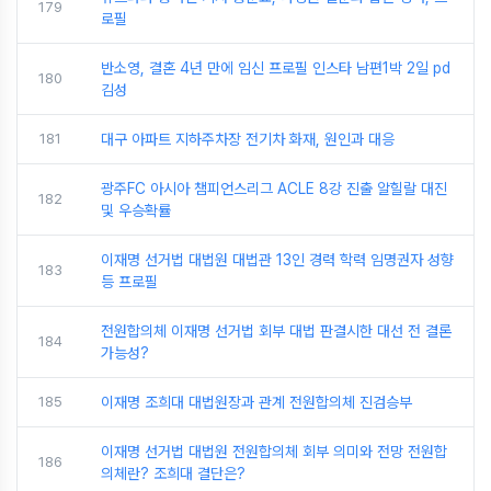
179
로필
반소영, 결혼 4년 만에 임신 프로필 인스타 남편1박 2일 pd
180
김성
181
대구 아파트 지하주차장 전기차 화재, 원인과 대응
광주FC 아시아 챔피언스리그 ACLE 8강 진출 알힐랄 대진
182
및 우승확률
이재명 선거법 대법원 대법관 13인 경력 학력 임명권자 성향
183
등 프로필
전원합의체 이재명 선거법 회부 대법 판결시한 대선 전 결론
184
가능성?
185
이재명 조희대 대법원장과 관계 전원합의체 진검승부
이재명 선거법 대법원 전원합의체 회부 의미와 전망 전원합
186
의체란? 조희대 결단은?