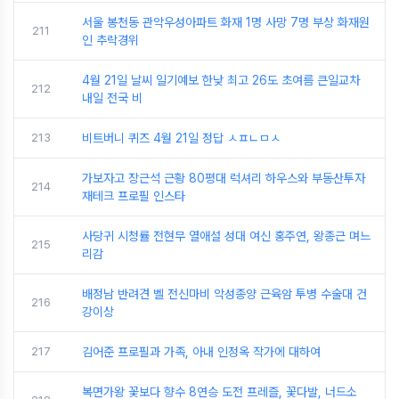
서울 봉천동 관악우성아파트 화재 1명 사망 7명 부상 화재원
211
인 추락경위
4월 21일 날씨 일기예보 한낮 최고 26도 초여름 큰일교차
212
내일 전국 비
213
비트버니 퀴즈 4월 21일 정답 ㅅㅍㄴㅁㅅ
가보자고 장근석 근황 80평대 럭셔리 하우스와 부동산투자
214
재테크 프로필 인스타
사당귀 시청률 전현무 열애설 성대 여신 홍주연, 왕종근 며느
215
리감
배정남 반려견 벨 전신마비 악성종양 근육암 투병 수술대 건
216
강이상
217
김어준 프로필과 가족, 아내 인정옥 작가에 대하여
복면가왕 꽃보다 향수 8연승 도전 프레즐, 꽃다발, 너드소