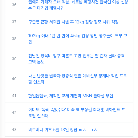
권예지 가해자 오해 억울. 베트남 폭행사건 한국인 여성 신상
36
누구 대기업 계열사?
37
구준엽 근황 서희원 사별 후 12kg 감량 장모 사위 걱정
102kg 아내 1년 반 만에 45kg 감량 방법 공주놀이 부부 고
38
민
전남친 양육비 청구 미혼모 고민 친부는 딸 존재 몰라 충격
39
고백 분노
나는 반딧불 원곡자 정중식 결혼 예비신부 장재나 직업 프로
40
필 인스타
41
한일톱텐쇼, 제작진 교체 개편과 MBN 불화설 부인
이미도 ‘폭싹 속았수다’ 미숙 역 부상길 최대훈 비하인드 프
42
로필 인스타
43
비트버니 퀴즈 5월 13일 정답 ㅌㅅㄱㄱㅅ