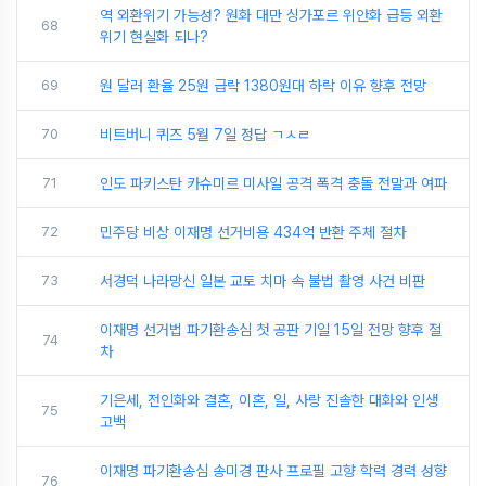
역 외환위기 가능성? 원화 대만 싱가포르 위안화 급등 외환
68
위기 현실화 되나?
69
원 달러 환율 25원 급락 1380원대 하락 이유 향후 전망
70
비트버니 퀴즈 5월 7일 정답 ㄱㅅㄹ
71
인도 파키스탄 카슈미르 미사일 공격 폭격 충돌 전말과 여파
72
민주당 비상 이재명 선거비용 434억 반환 주체 절차
73
서경덕 나라망신 일본 교토 치마 속 불법 촬영 사건 비판
이재명 선거법 파기환송심 첫 공판 기일 15일 전망 향후 절
74
차
기은세, 전인화와 결혼, 이혼, 일, 사랑 진솔한 대화와 인생
75
고백
이재명 파기환송심 송미경 판사 프로필 고향 학력 경력 성향
76