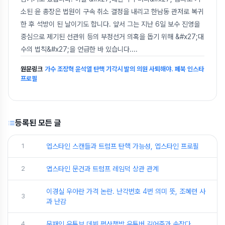
소된 윤 총장은 법원이 구속 취소 결정을 내리고 한남동 관저로 복귀
한 후 석방이 된 날이기도 합니다. 앞서 그는 지난 6일 보수 진영을
중심으로 제기된 선관위 등의 부정선거 의혹을 돕기 위해 &#x27;대
수의 법칙&#x27;을 언급한 바 있습니다.
...
원문링크
가수 조장혁 윤석열 탄핵 기각시 발의 의원 사퇴해야. 페북 인스타
프로필
등록된 모든 글
1
엡스타인 스캔들과 트럼프 탄핵 가능성, 엡스타인 프로필
2
앱스타인 문건과 트럼프 레임덕 상관 관계
이경실 우아란 가격 논란. 난각번호 4번 의미 뜻, 조혜련 사
3
과 난감
4
문재인 유튜브 데뷔 평산책방 유튜버 김어준과 손잡다.