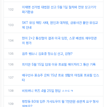
이재명 선거법 대법원 선고 5월 1일 절차와 전망 상고기각
132
파기환송
SKT 유심 해킹 사태, 원인과 대처법, 금융사건 불안 유심교
133
체 안내
한미 2+2 통상협의 결과 미국 입장, 스콧 베센트 재무장관
134
의 평가
135
음주 뺑소니 김호중 항소심 선고, 감형?
136
최지만 5월 15일 입대 이유 프로필 메이저리그 통산 기록
배구선수 표승주 은퇴 15년 프로 생활의 마침표 프로필 인스
137
타
138
비트버니 퀴즈 4월 25일 정답 ㅅㅇㄷㅋ
평창동 80대 입주 가사도우미 월 1천만원 성관계 요구 형사
139
처벌은?