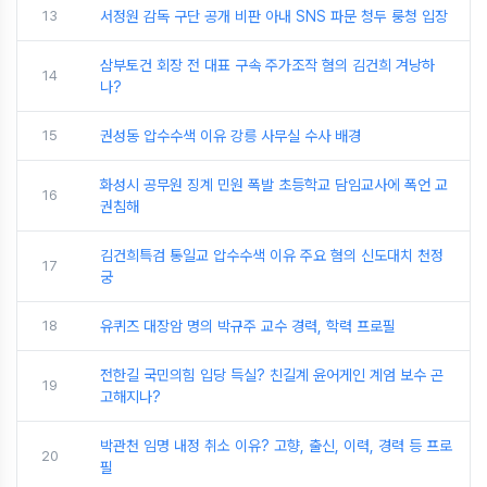
13
서정원 감독 구단 공개 비판 아내 SNS 파문 청두 룽청 입장
삼부토건 회장 전 대표 구속 주가조작 혐의 김건희 겨낭하
14
나?
15
권성동 압수수색 이유 강릉 사무실 수사 배경
화성시 공무원 징계 민원 폭발 초등학교 담임교사에 폭언 교
16
권침해
김건희특검 통일교 압수수색 이유 주요 혐의 신도대치 천정
17
궁
18
유퀴즈 대장암 명의 박규주 교수 경력, 학력 프로필
전한길 국민의힘 입당 득실? 친길계 윤어게인 계엄 보수 곤
19
고해지나?
박관천 임명 내정 취소 이유? 고향, 출신, 이력, 경력 등 프로
20
필