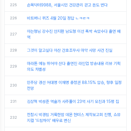
225
손목닥터9988, 서울시민 건강관리 걷고 돈도 번다
226
비트버니 퀴즈 4월 20일 정답 ㄴㅋㄹㅋ
아는형님 강수진 안지환 남도형 이선 폭싹 속았수다 출연 배
227
역
228
그것이 알고싶다 아산 간호조무사 마약 사망 사건 진실
마라톤 예능 뛰어야 산다 출연진 라인업 방송내용 리뷰 기획
229
의도 차별성
민주당 경선 어대명 이재명 충청권 88.15% 압승, 향후 일정
230
전망
231
김상혁 박성준 역술가 사주풀이 23억 사기 모친과 15평 집
전참시 박경림 거룩한밤 데몬 헌터스 제작보고회 진행, 쇼뮤
232
지컬 ‘드림하이’ 배우로 변신