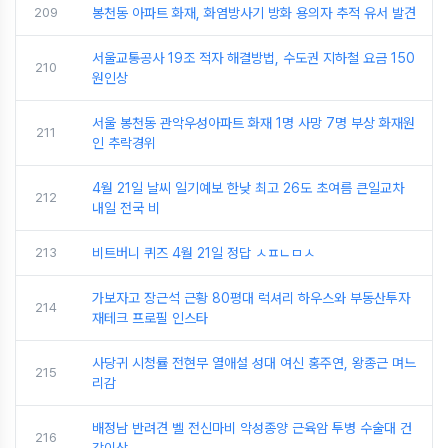
209
봉천동 아파트 화재, 화염방사기 방화 용의자 추적 유서 발견
서울교통공사 19조 적자 해결방법, 수도권 지하철 요금 150
210
원인상
서울 봉천동 관악우성아파트 화재 1명 사망 7명 부상 화재원
211
인 추락경위
4월 21일 날씨 일기예보 한낮 최고 26도 초여름 큰일교차
212
내일 전국 비
213
비트버니 퀴즈 4월 21일 정답 ㅅㅍㄴㅁㅅ
가보자고 장근석 근황 80평대 럭셔리 하우스와 부동산투자
214
재테크 프로필 인스타
사당귀 시청률 전현무 열애설 성대 여신 홍주연, 왕종근 며느
215
리감
배정남 반려견 벨 전신마비 악성종양 근육암 투병 수술대 건
216