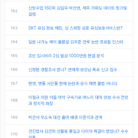
신랑수업 160회 김일우·박선영, 제주 가파도 데이트 핑크빛
162
설렘
163
SKT 유심 정보 해킹, 심 스와핑 공포 유심보호서비스란?
164
일본 나가노 메이 불륜설 김무준 연루 논란 프로필 인스타
165
조민 입시비리 2심 벌금 1000만원 판결 분석
166
신정환 경찰조사 받나? 연예계 성상납 폭로 신고 접수
167
현영, 명품 사은품 판매 논란과 공식 해명 불법 아니다
이철규 의원 아들 마약 구속기로 며느리 대마 양성 수사 전망
168
과 정치적 파장
169
허은아 무소속 대선 출마 배경 이준석과 관계
건진법사 김건희 선물용 통일교 다이아 목걸이 받았나? 수수
170
의혹