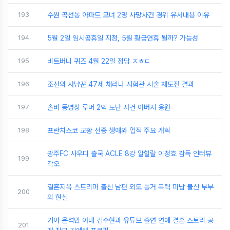
193
수원 곡선동 아파트 모녀 2명 사망사건 경위 유서내용 이유
194
5월 2일 임시공휴일 지정, 5월 황금연휴 될까? 가능성
195
비트버니 퀴즈 4월 22일 정답 ㅈㅎㄷ
196
조선의 사냥꾼 47세 채리나 시험관 시술 재도전 결과
197
솔비 동영상 루머 2억 도난 사건 아버지 응원
198
프란치스코 교황 선종 생애와 업적 주요 개혁
광주FC 사우디 출국 ACLE 8강 알힐랄 이정효 감독 인터뷰
199
각오
결혼지옥 스트리머 출신 남편 외도 동거 폭력 미납 불신 부부
200
의 현실
기아 윤석민 아내 김수현과 유튜브 출연 연예 결혼 스토리 공
201