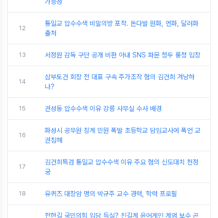
가능성
통일교 압수수색 비밀의방 포착. 돈다발 원화, 엔화, 달러화
12
출처
13
서정원 감독 구단 공개 비판 아내 SNS 파문 청두 룽청 입장
삼부토건 회장 전 대표 구속 주가조작 혐의 김건희 겨낭하
14
나?
15
권성동 압수수색 이유 강릉 사무실 수사 배경
화성시 공무원 징계 민원 폭발 초등학교 담임교사에 폭언 교
16
권침해
김건희특검 통일교 압수수색 이유 주요 혐의 신도대치 천정
17
궁
18
유퀴즈 대장암 명의 박규주 교수 경력, 학력 프로필
전한길 국민의힘 입당 득실? 친길계 윤어게인 계엄 보수 곤