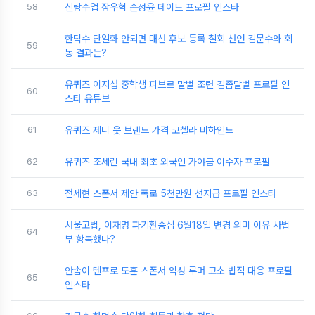
58
신랑수업 장우혁 손성윤 데이트 프로필 인스타
한덕수 단일화 안되면 대선 후보 등록 철회 선언 김문수와 회
59
동 결과는?
유퀴즈 이지섭 중학생 파브르 말벌 조련 김좀말벌 프로필 인
60
스타 유튜브
61
유퀴즈 제니 옷 브랜드 가격 코첼라 비하인드
62
유퀴즈 조세린 국내 최초 외국인 가야금 이수자 프로필
63
전세현 스폰서 제안 폭로 5천만원 선지급 프로필 인스타
서울고법, 이재명 파기환송심 6월18일 변경 의미 이유 사법
64
부 항복했나?
안솜이 텐프로 도훈 스폰서 악성 루머 고소 법적 대응 프로필
65
인스타