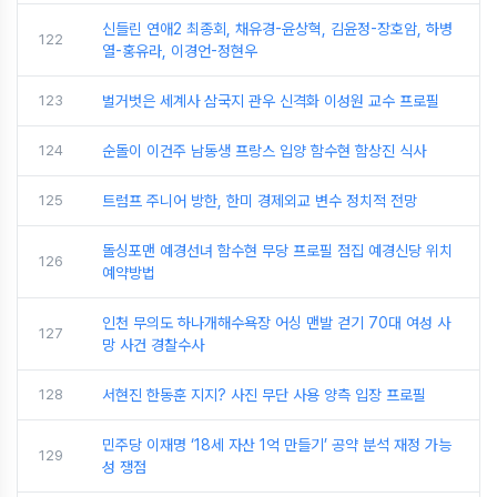
신들린 연애2 최종회, 채유경-윤상혁, 김윤정-장호암, 하병
122
열-홍유라, 이경언-정현우
123
벌거벗은 세계사 삼국지 관우 신격화 이성원 교수 프로필
124
순돌이 이건주 남동생 프랑스 입양 함수현 함상진 식사
125
트럼프 주니어 방한, 한미 경제외교 변수 정치적 전망
돌싱포맨 예경선녀 함수현 무당 프로필 점집 예경신당 위치
126
예약방법
인천 무의도 하나개해수욕장 어싱 맨발 걷기 70대 여성 사
127
망 사건 경찰수사
128
서현진 한동훈 지지? 사진 무단 사용 양측 입장 프로필
민주당 이재명 ‘18세 자산 1억 만들기’ 공약 분석 재정 가능
129
성 쟁점