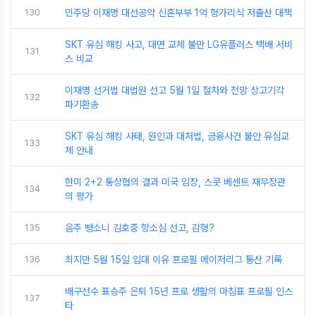
130
민주당 이재명 대선공약 신혼부부 1억 헝가리식 저출산 대책
SKT 유심 해킹 사고, 대면 교체 불만 LG유플러스 택배 서비
131
스 비교
이재명 선거법 대법원 선고 5월 1일 절차와 전망 상고기각
132
파기환송
SKT 유심 해킹 사태, 원인과 대처법, 금융사건 불안 유심교
133
체 안내
한미 2+2 통상협의 결과 미국 입장, 스콧 베센트 재무장관
134
의 평가
135
음주 뺑소니 김호중 항소심 선고, 감형?
136
최지만 5월 15일 입대 이유 프로필 메이저리그 통산 기록
배구선수 표승주 은퇴 15년 프로 생활의 마침표 프로필 인스
137
타