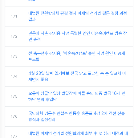
대법원 전원합의체 판결 절차 이재명 선거법 결론 결정 과정
171
결과
권은비 사촌 강지용 사망 특별한 인연 이혼숙려캠프 방송 장
172
면 충격
전 축구선수 강지용, ‘이혼숙려캠프’ 출연 사망 원인 비공개
173
프로필
4월 23일 날씨 일기예보 전국 맑고 포근한 봄 큰 일교차 미
174
세먼지 좋음
오윤아 싱글맘 일상 발달장애 아들 송민 민증 발급 16세 연
175
하남 연락 후일담
국민의힘 김문수 안철수 한동훈 홍준표 4강 2차 경선 진출
176
방식과 일정정리
대법원 이재명 선거법 전원합의체 회부 후 첫 심리 배경과 대
177