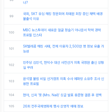
나?
국회, SKT 유심 해킹 청문회에 최태원 회장 증인 채택 배경
99
불출석 이유
MBC 뉴스투데이 새로운 얼굴 정슬기 아나운서 학력 경력
100
프로필 인스타
SK텔레콤 해킹 사태, 전체 이용자 2,500만 명 정보 유출 가
101
능성
민주당 김민석, 한덕수 대선 사전선거 의혹 국정원 출신 상황
102
실 꾸려
윤석열 불법 비밀 선거캠프 의혹 수사 예화랑 소유주 조사 신
103
용한 프로필
104
현아, 신곡 '못 (Mrs. Nail)' 싱글 발표 용준형 결혼 후 컴백
105
26회 전주국제영화제 행사 상영작 예매 정보