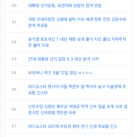
50
대통령 선거운동, 유권자와 당원의 참여 방법
국힘 비대위원장 김용태 발탁 이유 배경 향후 전망 김문수와
51
관계 프로필
윤석열 포토라인 ? 내란 재판 공개 출석 지상 출입 지하주차
52
장 불허 이유
53
21대 대통령 선거 일정 6.3 대선 본격 시작
54
비트버니 퀴즈 5월 12일 정답 ㄹㅅㅁㅅ
라디오스타 정시아 아들 백준우 딸 백서우 농구 미술영재 프
55
로필 인스타
신랑수업 김종민 축의금 역대급 하객 신부 얼굴 공개 사과 결
56
혼식장 신라호텔 영빈관 비용
57
라디오스타 오민애 박보검 엄마 연기 인생 프로필 인스