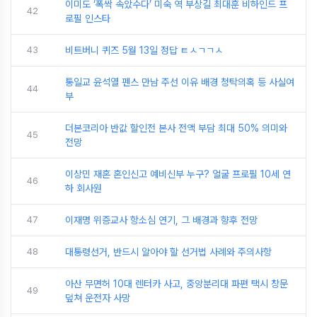
이미도 ‘폭싹 속았수다’ 미숙 역 부상길 최대훈 비하인드 프
42
로필 인스타
43
비트버니 퀴즈 5월 13일 정답 ㅌㅅㄱㄱㅅ
통일교 윤석열 펜스 만남 주선 이유 배경 청탁의혹 등 사실여
44
부
더본코리아 반값 할인전 본사 전액 부담 최대 50% 의미와
45
전망
이상민 재혼 혼인신고 예비신부 누구? 얼굴 프로필 10세 연
46
하 회사원
47
이재명 위증교사 항소심 연기, 그 배경과 향후 전망
48
대통령선거, 반드시 알아야 할 선거법 사례와 주의사항
아산 무면허 10대 렌터카 사고, 중앙분리대 파편 택시 창문
49
덮쳐 운전자 사망