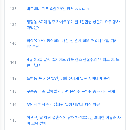
138
비트버니 퀴즈 4월 25일 정답 ㅅㅇㄷㅋ
평창동 80대 입주 가사도우미 월 1천만원 성관계 요구 형사
139
처벌은?
최상목 2+2 통상협의 대선 전 관세 합의 어렵다 ‘7월 패키
140
지’ 추진
4월 25일 날씨 일기예보 강풍 건조 산불주의 낮 최고 25도
141
큰 일교차
142
드럼통 속 시신 발견, 영화 신세계 일본 사이타마 충격
143
구본승 김숙 열애설 전남편 윤정수 구해줘 홈즈 삼각관계
144
우원식 한덕수 작심비판 일침 배경과 파장 이유
이경규, 딸 예림 결혼식에 유재석·강호동만 초대한 이유와 자
145
녀 교육 철학