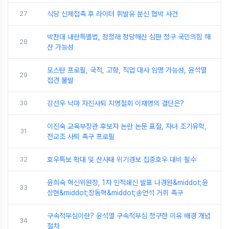
27
식당 신체접촉 후 라이터 휘발유 분신 협박 사건
박찬대 내란특별법, 정청래 정당해산 심판 청구 국민의힘 해
28
산 가능성
모스탄 프로필, 국적, 고향, 직업 대사 임명 가능성, 윤석열
29
접견 불발
30
강선우 낙마 자진사퇴 지명철회 이재명의 결단은?
이진숙 교육부장관 후보자 논란 논문 표절, 자녀 조기유학,
31
전교조 사퇴 촉구 프로필
32
호우특보 확대 및 산사태 위기경보 집중호우 대비 필수
윤희숙 혁신위원장, 1차 인적쇄신 발표 나경원&middot;윤
33
상현&middot;장동혁&middot;송언석 거취 촉구
구속적부심이란? 윤석열 구속적부심 청구한 이유 배경 개념
34
절차