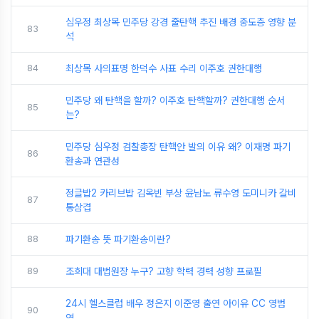
심우정 최상목 민주당 강경 줄탄핵 추진 배경 중도층 영향 분
83
석
84
최상목 사의표명 한덕수 사표 수리 이주호 권한대행
민주당 왜 탄핵을 할까? 이주호 탄핵할까? 권한대행 순서
85
는?
민주당 심우정 검찰총장 탄핵안 발의 이유 왜? 이재명 파기
86
환송과 연관성
정글밥2 카리브밥 김옥빈 부상 윤남노 류수영 도미니카 갈비
87
통삼겹
88
파기환송 뜻 파기환송이란?
89
조희대 대법원장 누구? 고향 학력 경력 성향 프로필
24시 헬스클럽 배우 정은지 이준영 출연 아이유 CC 영범
90
역