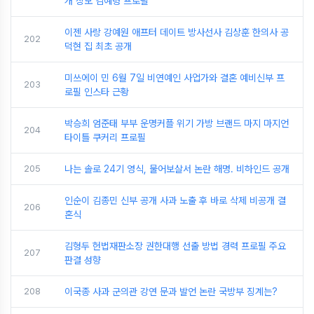
개 장모 김예령 프로필
이젠 사랑 강예원 애프터 데이트 방사선사 김상훈 한의사 공
202
덕현 집 최초 공개
미쓰에이 민 6월 7일 비연예인 사업가와 결혼 예비신부 프
203
로필 인스타 근황
박승희 엄준태 부부 운명커플 위기 가방 브랜드 마지 마지언
204
타이틀 쿠커리 프로필
205
나는 솔로 24기 영식, 물어보살서 논란 해명. 비하인드 공개
인순이 김종민 신부 공개 사과 노출 후 바로 삭제 비공개 결
206
혼식
김형두 헌법재판소장 권한대행 선출 방법 경력 프로필 주요
207
판결 성향
208
이국종 사과 군의관 강연 문과 발언 논란 국방부 징계는?