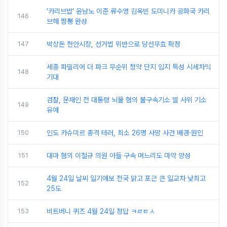
'카리브밥' 윤남노 이준 류수영 김옥빈 도미니카 공화국 카리
146
브해 짬뽕 완성
147
박상돈 천안시장, 선거법 위반으로 당선무효 확정
세종 파밀리에 더 파크 무순위 청약 단지 입지 특성 시세차익
148
기대
검찰, 문재인 전 대통령 뇌물 혐의 불구속기소 딸 사위 기소
149
유예
150
인도 카슈미르 총격 테러, 최소 26명 사망 사건 배경·원인
151
대마 혐의 이철규 의원 아들 구속 며느리도 마약 양성
4월 24일 날씨 일기예보 전국 맑고 포근 큰 일교차 낮최고
152
25도
153
비트버니 퀴즈 4월 24일 정답 ㅋㄹㅌㅅ