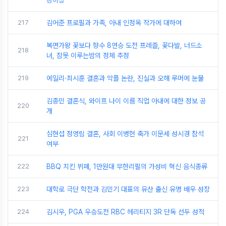
강이상
217
김어준 프로필과 가족, 아내 인정옥 작가에 대하여
복면가왕 꽃보다 향수 8연승 도전 프레즐, 꽃다발, 너드소
218
녀, 잠못 이루는밤의 정체 추정
219
에일리·최시훈 결혼과 악플 논란, 진실과 오해 루머에 눈물
김종민 결혼식, 와이프 나이 이름 직업 아내에 대한 정보 공
220
개
심현섭 정영림 결혼, 사회 이병헌 축가 이문세 성시경 참석
221
여부
222
BBQ 치킨 뷔페, 1만원대 무한리필의 가성비 혁신 음식종류
223
대학로 극단 학전과 김민기 대표의 유산 출신 유명 배우 성장
224
김시우, PGA 우승도전 RBC 헤리티지 3R 단독 선두 성적