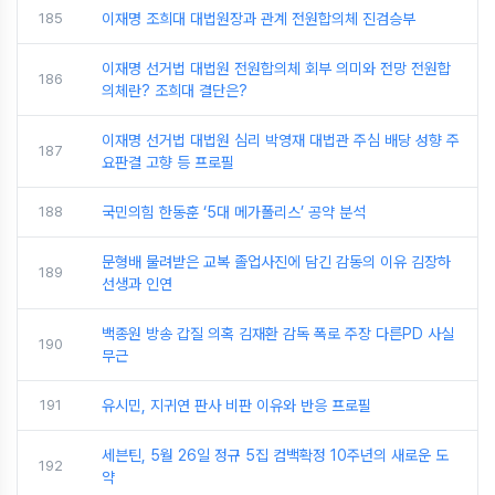
185
이재명 조희대 대법원장과 관계 전원합의체 진검승부
이재명 선거법 대법원 전원합의체 회부 의미와 전망 전원합
186
의체란? 조희대 결단은?
이재명 선거법 대법원 심리 박영재 대법관 주심 배당 성향 주
187
요판결 고향 등 프로필
188
국민의힘 한동훈 ‘5대 메가폴리스’ 공약 분석
문형배 물려받은 교복 졸업사진에 담긴 감동의 이유 김장하
189
선생과 인연
백종원 방송 갑질 의혹 김재환 감독 폭로 주장 다른PD 사실
190
무근
191
유시민, 지귀연 판사 비판 이유와 반응 프로필
세븐틴, 5월 26일 정규 5집 컴백확정 10주년의 새로운 도
192
약