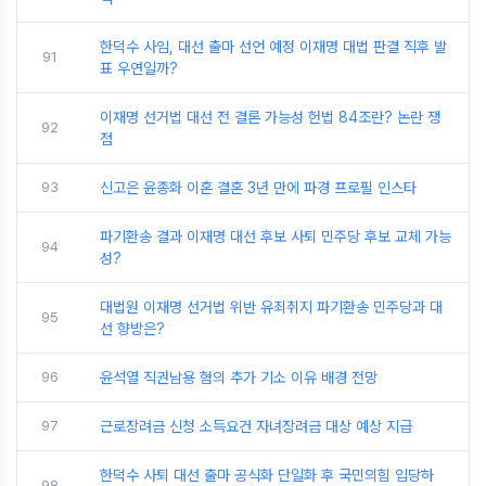
한덕수 사임, 대선 출마 선언 예정 이재명 대법 판결 직후 발
91
표 우연일까?
이재명 선거법 대선 전 결론 가능성 헌법 84조란? 논란 쟁
92
점
93
신고은 윤종화 이혼 결혼 3년 만에 파경 프로필 인스타
파기환송 결과 이재명 대선 후보 사퇴 민주당 후보 교체 가능
94
성?
대법원 이재명 선거법 위반 유죄취지 파기환송 민주당과 대
95
선 향방은?
96
윤석열 직권남용 혐의 추가 기소 이유 배경 전망
97
근로장려금 신청 소득요건 자녀장려금 대상 예상 지급
한덕수 사퇴 대선 출마 공식화 단일화 후 국민의힘 입당하
98