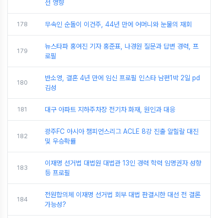
선 영향
178
무속인 순돌이 이건주, 44년 만에 어머니와 눈물의 재회
뉴스타파 홍여진 기자 홍준표, 나경원 질문과 답변 경력, 프
179
로필
반소영, 결혼 4년 만에 임신 프로필 인스타 남편1박 2일 pd
180
김성
181
대구 아파트 지하주차장 전기차 화재, 원인과 대응
광주FC 아시아 챔피언스리그 ACLE 8강 진출 알힐랄 대진
182
및 우승확률
이재명 선거법 대법원 대법관 13인 경력 학력 임명권자 성향
183
등 프로필
전원합의체 이재명 선거법 회부 대법 판결시한 대선 전 결론
184
가능성?