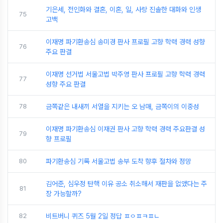
기은세, 전인화와 결혼, 이혼, 일, 사랑 진솔한 대화와 인생
75
고백
이재명 파기환송심 송미경 판사 프로필 고향 학력 경력 성향
76
주요 판결
이재명 선거법 서울고법 박주영 판사 프로필 고향 학력 경력
77
성향 주요 판결
78
금쪽같은 내새끼 서열을 지키는 오 남매, 금쪽이의 이중성
이재명 파기환송심 이재권 판사 고향 학력 경력 주요판결 성
79
향 프로필
80
파기환송심 기록 서울고법 송부 도착 향후 절차와 정망
김어준, 심우정 탄핵 이유 공소 취소해서 재판을 없앴다는 주
81
장 가능할까?
82
비트버니 퀴즈 5월 2일 정답 ㅍㅇㅍㅋㅍㄴ