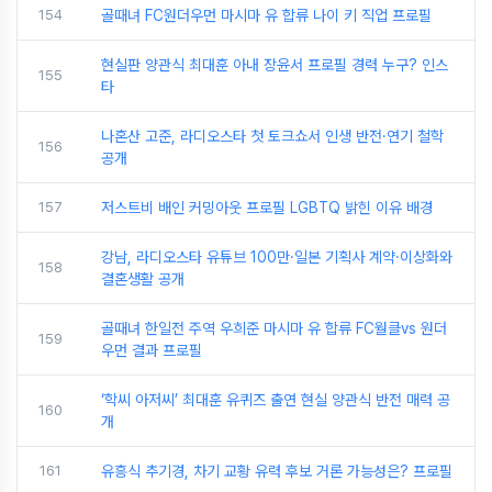
154
골때녀 FC원더우먼 마시마 유 합류 나이 키 직업 프로필
현실판 양관식 최대훈 아내 장윤서 프로필 경력 누구? 인스
155
타
나혼산 고준, 라디오스타 첫 토크쇼서 인생 반전·연기 철학
156
공개
157
저스트비 배인 커밍아웃 프로필 LGBTQ 밝힌 이유 배경
강남, 라디오스타 유튜브 100만·일본 기획사 계약·이상화와
158
결혼생활 공개
골때녀 한일전 주역 우희준 마시마 유 합류 FC월클vs 원더
159
우먼 결과 프로필
‘학씨 아저씨’ 최대훈 유퀴즈 출연 현실 양관식 반전 매력 공
160
개
161
유흥식 추기경, 차기 교황 유력 후보 거론 가능성은? 프로필