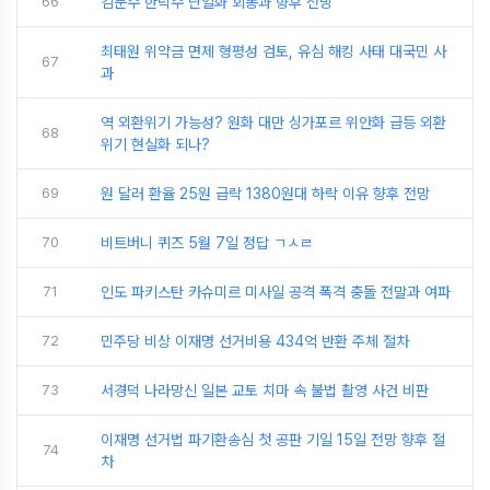
66
김문수 한덕수 단일화 회동과 향후 전망
최태원 위약금 면제 형평성 검토, 유심 해킹 사태 대국민 사
67
과
역 외환위기 가능성? 원화 대만 싱가포르 위안화 급등 외환
68
위기 현실화 되나?
69
원 달러 환율 25원 급락 1380원대 하락 이유 향후 전망
70
비트버니 퀴즈 5월 7일 정답 ㄱㅅㄹ
71
인도 파키스탄 카슈미르 미사일 공격 폭격 충돌 전말과 여파
72
민주당 비상 이재명 선거비용 434억 반환 주체 절차
73
서경덕 나라망신 일본 교토 치마 속 불법 촬영 사건 비판
이재명 선거법 파기환송심 첫 공판 기일 15일 전망 향후 절
74
차