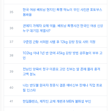
한국 여성 베트남 현지인 폭행 하노이 무인 사진관 포토부스
35
몸싸움
권예지 가해자 오해 억울. 베트남 폭행사건 한국인 여성 신상
36
누구 대기업 계열사?
37
구준엽 근황 서희원 사별 후 12kg 감량 장모 사위 걱정
102kg 아내 1년 반 만에 45kg 감량 방법 공주놀이 부부 고
38
민
전남친 양육비 청구 미혼모 고민 친부는 딸 존재 몰라 충격
39
고백 분노
나는 반딧불 원곡자 정중식 결혼 예비신부 장재나 직업 프로
40
필 인스타
41
한일톱텐쇼, 제작진 교체 개편과 MBN 불화설 부인