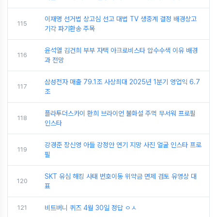
이재명 선거법 상고심 선고 대법 TV 생중계 결정 배경상고
115
기각 파기환송 주목
윤석열 김건희 부부 자택 아크로비스타 압수수색 이유 배경
116
과 전망
삼성전자 매출 79.1조 사상최대 2025년 1분기 영업익 6.7
117
조
플라투더스카이 환희 브라이언 불화설 주먹 무서워 프로필
118
인스타
강경준 장신영 아들 강정안 연기 지망 사진 얼굴 인스타 프로
119
필
SKT 유심 해킹 사태 번호이동 위약금 면제 검토 유영상 대
120
표
121
비트버니 퀴즈 4월 30일 정답 ㅇㅅ