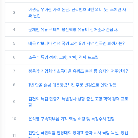
이경실 우아란 가격 논란. 난각번호 4번 의미 뜻, 조혜련 사
3
과 난감
4
문재인 유튜브 데뷔 평산책방 유튜버 김어준과 손잡다.
5
태국 캄보디아 전쟁 국경 교전 9명 사망 한국인 희생자는?
6
조은석 특검 성향, 고향, 학력, 경력 프로필
7
정육각 기업회생 초록마을 유퀴즈 출연 등 승자의 저주인가?
8
1년 단골 손님 매운양념치킨 주문 변경으로 인한 갈등
김건희 특검 민중기 특별검사 성향 출신 고향 학력 경력 프로
9
필
10
윤석열 구속적부심 기각 핵심 배경 및 특검수사 전망
전한길 국민의힘 전당대회 당대표 출마 시사 국힘 득실, 당선
11