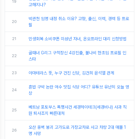
19
고해지나?
박관천 임명 내정 취소 이유? 고향, 출신, 이력, 경력 등 프로
20
필
21
민생회복 소비쿠폰 미성년 자녀, 온오프라인 대리 신청방법
골때녀 G리그 구척장신 4강진출, 불나비 한초임 프로필 인
22
스타
23
아마테라스 뜻, 누구 건진 신당, 김건희 윤석열 관계
혼밥 구박 논란 여수 맛집 식당 어디? 유튜브 유난히 오늘 영
24
상
베트남 포토부스 폭행사건 세경하이테크(세경비나) 사과 직
25
원 퇴사조치 빠른대처
오산 옹벽 붕괴 고가도로 가장교차로 사고 차량 2대 매몰 1
26
명 사망