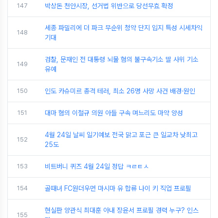
147
박상돈 천안시장, 선거법 위반으로 당선무효 확정
세종 파밀리에 더 파크 무순위 청약 단지 입지 특성 시세차익
148
기대
검찰, 문재인 전 대통령 뇌물 혐의 불구속기소 딸 사위 기소
149
유예
150
인도 카슈미르 총격 테러, 최소 26명 사망 사건 배경·원인
151
대마 혐의 이철규 의원 아들 구속 며느리도 마약 양성
4월 24일 날씨 일기예보 전국 맑고 포근 큰 일교차 낮최고
152
25도
153
비트버니 퀴즈 4월 24일 정답 ㅋㄹㅌㅅ
154
골때녀 FC원더우먼 마시마 유 합류 나이 키 직업 프로필
현실판 양관식 최대훈 아내 장윤서 프로필 경력 누구? 인스
155