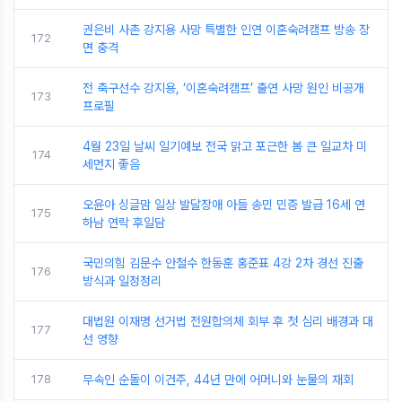
권은비 사촌 강지용 사망 특별한 인연 이혼숙려캠프 방송 장
172
면 충격
전 축구선수 강지용, ‘이혼숙려캠프’ 출연 사망 원인 비공개
173
프로필
4월 23일 날씨 일기예보 전국 맑고 포근한 봄 큰 일교차 미
174
세먼지 좋음
오윤아 싱글맘 일상 발달장애 아들 송민 민증 발급 16세 연
175
하남 연락 후일담
국민의힘 김문수 안철수 한동훈 홍준표 4강 2차 경선 진출
176
방식과 일정정리
대법원 이재명 선거법 전원합의체 회부 후 첫 심리 배경과 대
177
선 영향
178
무속인 순돌이 이건주, 44년 만에 어머니와 눈물의 재회