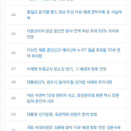
통일교 윤석열 펜스 만남 주선 이유 배경 청탁의혹 등 사실여
44
부
더본코리아 반값 할인전 본사 전액 부담 최대 50% 의미와
45
전망
이상민 재혼 혼인신고 예비신부 누구? 얼굴 프로필 10세 연
46
하 회사원
47
이재명 위증교사 항소심 연기, 그 배경과 향후 전망
48
대통령선거, 반드시 알아야 할 선거법 사례와 주의사항
아산 무면허 10대 렌터카 사고, 중앙분리대 파편 택시 창문
49
덮쳐 운전자 사망
50
대통령 선거운동, 유권자와 당원의 참여 방법
국힘 비대위원장 김용태 발탁 이유 배경 향후 전망 김문수와
51