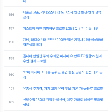
타
나혼산 고준, 라디오스타 첫 토크쇼서 인생 반전·연기 철학
156
공개
157
저스트비 배인 커밍아웃 프로필 LGBTQ 밝힌 이유 배경
강남, 라디오스타 유튜브 100만·일본 기획사 계약·이상화와
158
결혼생활 공개
골때녀 한일전 주역 우희준 마시마 유 합류 FC월클vs 원더
159
우먼 결과 프로필
‘학씨 아저씨’ 최대훈 유퀴즈 출연 현실 양관식 반전 매력 공
160
개
161
유흥식 추기경, 차기 교황 유력 후보 거론 가능성은? 프로필
신랑수업 160회 김일우·박선영, 제주 가파도 데이트 핑크빛
162
설렘