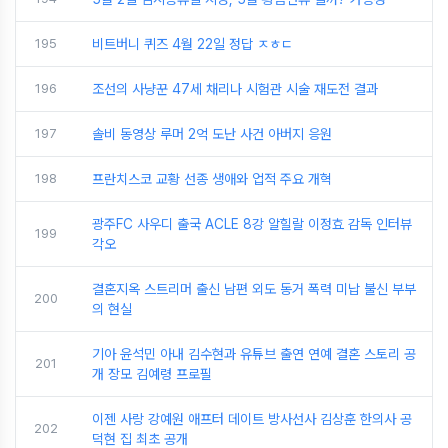
195
비트버니 퀴즈 4월 22일 정답 ㅈㅎㄷ
196
조선의 사냥꾼 47세 채리나 시험관 시술 재도전 결과
197
솔비 동영상 루머 2억 도난 사건 아버지 응원
198
프란치스코 교황 선종 생애와 업적 주요 개혁
광주FC 사우디 출국 ACLE 8강 알힐랄 이정효 감독 인터뷰
199
각오
결혼지옥 스트리머 출신 남편 외도 동거 폭력 미납 불신 부부
200
의 현실
기아 윤석민 아내 김수현과 유튜브 출연 연예 결혼 스토리 공
201
개 장모 김예령 프로필
이젠 사랑 강예원 애프터 데이트 방사선사 김상훈 한의사 공
202
덕현 집 최초 공개