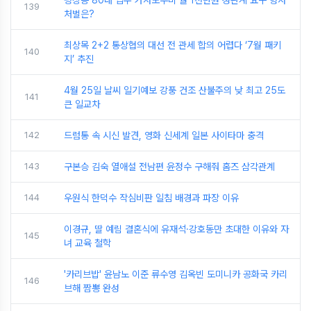
평창동 80대 입주 가사도우미 월 1천만원 성관계 요구 형사
139
처벌은?
최상목 2+2 통상협의 대선 전 관세 합의 어렵다 ‘7월 패키
140
지’ 추진
4월 25일 날씨 일기예보 강풍 건조 산불주의 낮 최고 25도
141
큰 일교차
142
드럼통 속 시신 발견, 영화 신세계 일본 사이타마 충격
143
구본승 김숙 열애설 전남편 윤정수 구해줘 홈즈 삼각관계
144
우원식 한덕수 작심비판 일침 배경과 파장 이유
이경규, 딸 예림 결혼식에 유재석·강호동만 초대한 이유와 자
145
녀 교육 철학
'카리브밥' 윤남노 이준 류수영 김옥빈 도미니카 공화국 카리
146
브해 짬뽕 완성