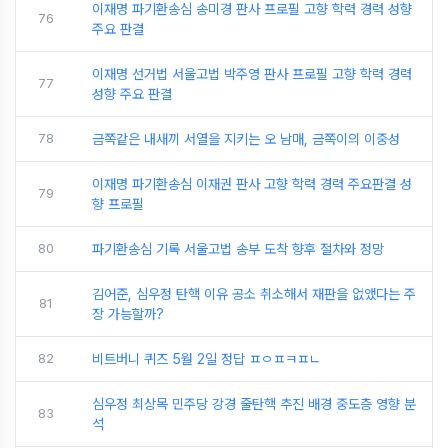
이재명 파기환송심 송미경 판사 프로필 고향 학력 경력 성향
76
주요 판결
이재명 선거법 서울고법 박주영 판사 프로필 고향 학력 경력
77
성향 주요 판결
78
금쪽같은 내새끼 서열을 지키는 오 남매, 금쪽이의 이중성
이재명 파기환송심 이재권 판사 고향 학력 경력 주요판결 성
79
향 프로필
80
파기환송심 기록 서울고법 송부 도착 향후 절차와 정망
김어준, 심우정 탄핵 이유 공소 취소해서 재판을 없앴다는 주
81
장 가능할까?
82
비트버니 퀴즈 5월 2일 정답 ㅍㅇㅍㅋㅍㄴ
심우정 최상목 민주당 강경 줄탄핵 추진 배경 중도층 영향 분
83
석