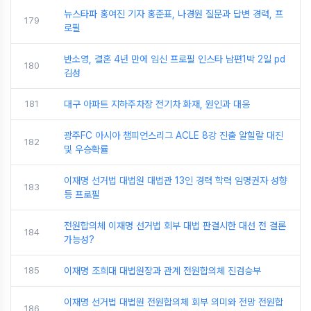
뉴스타파 홍여진 기자 홍준표, 나경원 질문과 답변 경력, 프
179
로필
반소영, 결혼 4년 만에 임신 프로필 인스타 남편1박 2일 pd
180
김성
181
대구 아파트 지하주차장 전기차 화재, 원인과 대응
광주FC 아시아 챔피언스리그 ACLE 8강 진출 알힐랄 대진
182
및 우승확률
이재명 선거법 대법원 대법관 13인 경력 학력 임명권자 성향
183
등 프로필
전원합의체 이재명 선거법 회부 대법 판결시한 대선 전 결론
184
가능성?
185
이재명 조희대 대법원장과 관계 전원합의체 진검승부
이재명 선거법 대법원 전원합의체 회부 의미와 전망 전원합
186