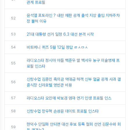
관계 프로필
윤석열 포토라인 ? 내란 재판 공개 출석 지상 출입 지하주차
52
장 불허 이유
53
21대 대통령 선거 일정 6.3 대선 본격 시작
54
비트버니 퀴즈 5월 12일 정답 ㄹㅅㅁㅅ
라디오스타 정시아 아들 백준우 딸 백서우 농구 미술영재 프
55
로필 인스타
신랑수업 김종민 축의금 역대급 하객 신부 얼굴 공개 사과 결
56
혼식장 신라호텔 영빈관 비용
57
라디오스타 오민애 박보검 엄마 연기 인생 프로필 인스
58
신랑수업 장우혁 손성윤 데이트 프로필 인스타
한덕수 단일화 안되면 대선 후보 등록 철회 선언 김문수와 회
59