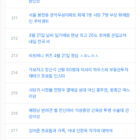
원인상
서울 봉천동 관악우성아파트 화재 1명 사망 7명 부상 화재원
211
인 추락경위
4월 21일 날씨 일기예보 한낮 최고 26도 초여름 큰일교차
212
내일 전국 비
213
비트버니 퀴즈 4월 21일 정답 ㅅㅍㄴㅁㅅ
가보자고 장근석 근황 80평대 럭셔리 하우스와 부동산투자
214
재테크 프로필 인스타
사당귀 시청률 전현무 열애설 성대 여신 홍주연, 왕종근 며느
215
리감
배정남 반려견 벨 전신마비 악성종양 근육암 투병 수술대 건
216
강이상
217
김어준 프로필과 가족, 아내 인정옥 작가에 대하여