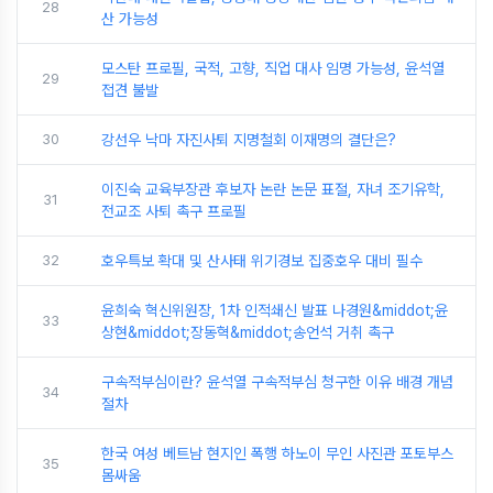
28
산 가능성
모스탄 프로필, 국적, 고향, 직업 대사 임명 가능성, 윤석열
29
접견 불발
30
강선우 낙마 자진사퇴 지명철회 이재명의 결단은?
이진숙 교육부장관 후보자 논란 논문 표절, 자녀 조기유학,
31
전교조 사퇴 촉구 프로필
32
호우특보 확대 및 산사태 위기경보 집중호우 대비 필수
윤희숙 혁신위원장, 1차 인적쇄신 발표 나경원&middot;윤
33
상현&middot;장동혁&middot;송언석 거취 촉구
구속적부심이란? 윤석열 구속적부심 청구한 이유 배경 개념
34
절차
한국 여성 베트남 현지인 폭행 하노이 무인 사진관 포토부스
35
몸싸움