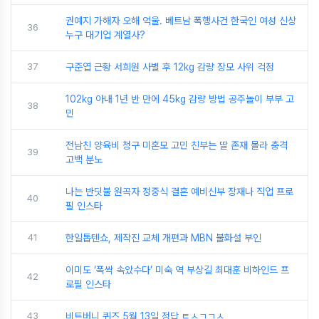
권예지 가해자 오해 억울. 베트남 폭행사건 한국인 여성 신상
36
누구 대기업 계열사?
37
구준엽 근황 서희원 사별 후 12kg 감량 장모 사위 걱정
102kg 아내 1년 반 만에 45kg 감량 방법 공주놀이 부부 고
38
민
전남친 양육비 청구 미혼모 고민 친부는 딸 존재 몰라 충격
39
고백 분노
나는 반딧불 원곡자 정중식 결혼 예비신부 장재나 직업 프로
40
필 인스타
41
한일톱텐쇼, 제작진 교체 개편과 MBN 불화설 부인
이미도 ‘폭싹 속았수다’ 미숙 역 부상길 최대훈 비하인드 프
42
로필 인스타
43
비트버니 퀴즈 5월 13일 정답 ㅌㅅㄱㄱㅅ