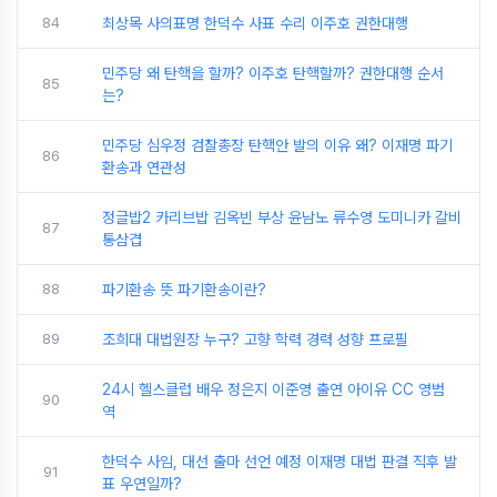
84
최상목 사의표명 한덕수 사표 수리 이주호 권한대행
민주당 왜 탄핵을 할까? 이주호 탄핵할까? 권한대행 순서
85
는?
민주당 심우정 검찰총장 탄핵안 발의 이유 왜? 이재명 파기
86
환송과 연관성
정글밥2 카리브밥 김옥빈 부상 윤남노 류수영 도미니카 갈비
87
통삼겹
88
파기환송 뜻 파기환송이란?
89
조희대 대법원장 누구? 고향 학력 경력 성향 프로필
24시 헬스클럽 배우 정은지 이준영 출연 아이유 CC 영범
90
역
한덕수 사임, 대선 출마 선언 예정 이재명 대법 판결 직후 발
91
표 우연일까?