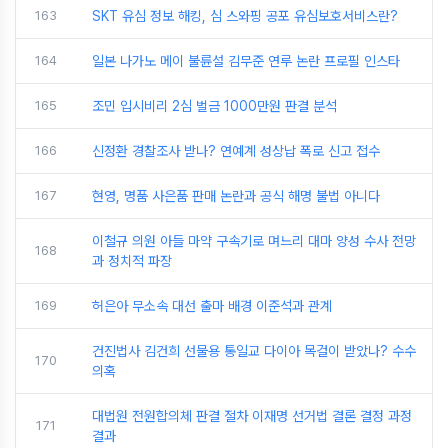
163
SKT 유심 정보 해킹, 심 스와핑 공포 유심보호서비스란?
164
일본 나가노 메이 불륜설 김무준 연루 논란 프로필 인스타
165
조민 입시비리 2심 벌금 1000만원 판결 분석
166
신정환 경찰조사 받나? 연예계 성상납 폭로 신고 접수
167
현영, 명품 사은품 판매 논란과 공식 해명 불법 아니다
이철규 의원 아들 마약 구속기로 며느리 대마 양성 수사 전망
168
과 정치적 파장
169
허은아 무소속 대선 출마 배경 이준석과 관계
건진법사 김건희 선물용 통일교 다이아 목걸이 받았나? 수수
170
의혹
대법원 전원합의체 판결 절차 이재명 선거법 결론 결정 과정
171
결과