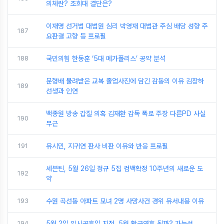
의체란? 조희대 결단은?
이재명 선거법 대법원 심리 박영재 대법관 주심 배당 성향 주
187
요판결 고향 등 프로필
188
국민의힘 한동훈 ‘5대 메가폴리스’ 공약 분석
문형배 물려받은 교복 졸업사진에 담긴 감동의 이유 김장하
189
선생과 인연
백종원 방송 갑질 의혹 김재환 감독 폭로 주장 다른PD 사실
190
무근
191
유시민, 지귀연 판사 비판 이유와 반응 프로필
세븐틴, 5월 26일 정규 5집 컴백확정 10주년의 새로운 도
192
약
193
수원 곡선동 아파트 모녀 2명 사망사건 경위 유서내용 이유
194
5월 2일 임시공휴일 지정, 5월 황금연휴 될까? 가능성