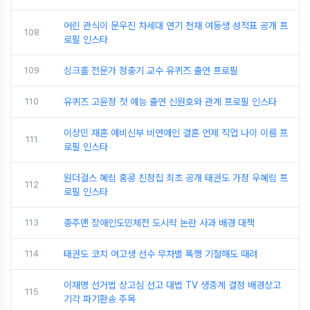
어린 관식이 문우진 차세대 연기 천재 여동생 성적표 공개 프
108
로필 인스타
109
싱크홀 전문가 정충기 교수 유퀴즈 출연 프로필
110
유퀴즈 고윤정 첫 예능 출연 신원호와 관계 프로필 인스타
이상민 재혼 예비신부 비연예인 결혼 언제 직업 나이 이름 프
111
로필 인스타
원더걸스 혜림 홍콩 친정집 최초 공개 태권도 가정 우혜림 프
112
로필 인스타
113
충주맨 장애인도민체전 도시락 논란 사과 배경 대책
114
태권도 코치 여고생 선수 무차별 폭행 기절해도 때려
이재명 선거법 상고심 선고 대법 TV 생중계 결정 배경상고
115
기각 파기환송 주목