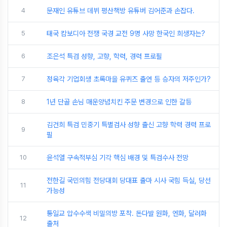
4
문재인 유튜브 데뷔 평산책방 유튜버 김어준과 손잡다.
5
태국 캄보디아 전쟁 국경 교전 9명 사망 한국인 희생자는?
6
조은석 특검 성향, 고향, 학력, 경력 프로필
7
정육각 기업회생 초록마을 유퀴즈 출연 등 승자의 저주인가?
8
1년 단골 손님 매운양념치킨 주문 변경으로 인한 갈등
김건희 특검 민중기 특별검사 성향 출신 고향 학력 경력 프로
9
필
10
윤석열 구속적부심 기각 핵심 배경 및 특검수사 전망
전한길 국민의힘 전당대회 당대표 출마 시사 국힘 득실, 당선
11
가능성
통일교 압수수색 비밀의방 포착. 돈다발 원화, 엔화, 달러화
12
출처