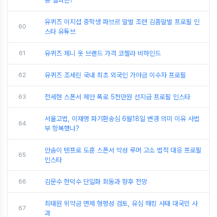
동 결과는?
유퀴즈 이지섭 중학생 파브르 말벌 조련 김좀말벌 프로필 인
60
스타 유튜브
61
유퀴즈 제니 옷 브랜드 가격 코첼라 비하인드
62
유퀴즈 조세린 국내 최초 외국인 가야금 이수자 프로필
63
전세현 스폰서 제안 폭로 5천만원 선지급 프로필 인스타
서울고법, 이재명 파기환송심 6월18일 변경 의미 이유 사법
64
부 항복했나?
안솜이 텐프로 도훈 스폰서 악성 루머 고소 법적 대응 프로필
65
인스타
66
김문수 한덕수 단일화 회동과 향후 전망
최태원 위약금 면제 형평성 검토, 유심 해킹 사태 대국민 사
67
과