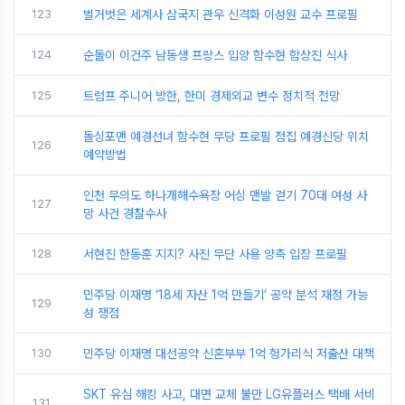
123
벌거벗은 세계사 삼국지 관우 신격화 이성원 교수 프로필
124
순돌이 이건주 남동생 프랑스 입양 함수현 함상진 식사
125
트럼프 주니어 방한, 한미 경제외교 변수 정치적 전망
돌싱포맨 예경선녀 함수현 무당 프로필 점집 예경신당 위치
126
예약방법
인천 무의도 하나개해수욕장 어싱 맨발 걷기 70대 여성 사
127
망 사건 경찰수사
128
서현진 한동훈 지지? 사진 무단 사용 양측 입장 프로필
민주당 이재명 ‘18세 자산 1억 만들기’ 공약 분석 재정 가능
129
성 쟁점
130
민주당 이재명 대선공약 신혼부부 1억 헝가리식 저출산 대책
SKT 유심 해킹 사고, 대면 교체 불만 LG유플러스 택배 서비
131