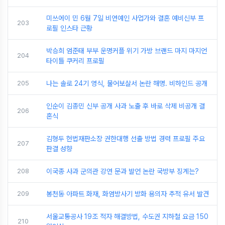
미쓰에이 민 6월 7일 비연예인 사업가와 결혼 예비신부 프
203
로필 인스타 근황
박승희 엄준태 부부 운명커플 위기 가방 브랜드 마지 마지언
204
타이틀 쿠커리 프로필
205
나는 솔로 24기 영식, 물어보살서 논란 해명. 비하인드 공개
인순이 김종민 신부 공개 사과 노출 후 바로 삭제 비공개 결
206
혼식
김형두 헌법재판소장 권한대행 선출 방법 경력 프로필 주요
207
판결 성향
208
이국종 사과 군의관 강연 문과 발언 논란 국방부 징계는?
209
봉천동 아파트 화재, 화염방사기 방화 용의자 추적 유서 발견
서울교통공사 19조 적자 해결방법, 수도권 지하철 요금 150
210