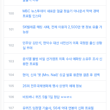
불출석 이유
MBC 뉴스투데이 새로운 얼굴 정슬기 아나운서 학력 경력
100
프로필 인스타
SK텔레콤 해킹 사태, 전체 이용자 2,500만 명 정보 유출 가
101
능성
민주당 김민석, 한덕수 대선 사전선거 의혹 국정원 출신 상황
102
실 꾸려
윤석열 불법 비밀 선거캠프 의혹 수사 예화랑 소유주 조사 신
103
용한 프로필
104
현아, 신곡 '못 (Mrs. Nail)' 싱글 발표 용준형 결혼 후 컴백
105
26회 전주국제영화제 행사 상영작 예매 정보
106
비트버니 퀴즈 5월 1일 정답 ㅂㅂㄹㄷ
107
유퀴즈 임정열 기술사, 56세 억대 연봉의 신화 프로필