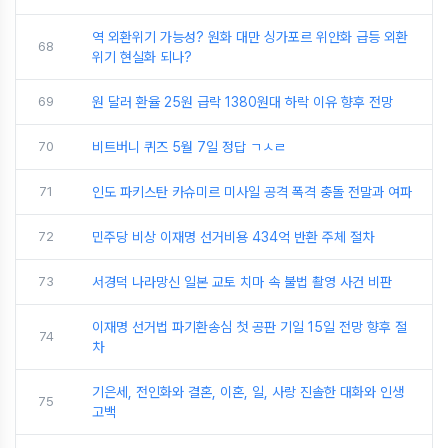
역 외환위기 가능성? 원화 대만 싱가포르 위안화 급등 외환
68
위기 현실화 되나?
69
원 달러 환율 25원 급락 1380원대 하락 이유 향후 전망
70
비트버니 퀴즈 5월 7일 정답 ㄱㅅㄹ
71
인도 파키스탄 카슈미르 미사일 공격 폭격 충돌 전말과 여파
72
민주당 비상 이재명 선거비용 434억 반환 주체 절차
73
서경덕 나라망신 일본 교토 치마 속 불법 촬영 사건 비판
이재명 선거법 파기환송심 첫 공판 기일 15일 전망 향후 절
74
차
기은세, 전인화와 결혼, 이혼, 일, 사랑 진솔한 대화와 인생
75
고백