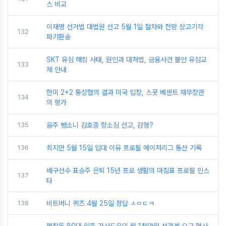
스 비교
이재명 선거법 대법원 선고 5월 1일 절차와 전망 상고기각
132
파기환송
SKT 유심 해킹 사태, 원인과 대처법, 금융사건 불안 유심교
133
체 안내
한미 2+2 통상협의 결과 미국 입장, 스콧 베센트 재무장관
134
의 평가
135
음주 뺑소니 김호중 항소심 선고, 감형?
136
최지만 5월 15일 입대 이유 프로필 메이저리그 통산 기록
배구선수 표승주 은퇴 15년 프로 생활의 마침표 프로필 인스
137
타
138
비트버니 퀴즈 4월 25일 정답 ㅅㅇㄷㅋ