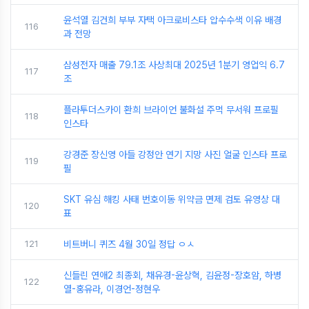
윤석열 김건희 부부 자택 아크로비스타 압수수색 이유 배경
116
과 전망
삼성전자 매출 79.1조 사상최대 2025년 1분기 영업익 6.7
117
조
플라투더스카이 환희 브라이언 불화설 주먹 무서워 프로필
118
인스타
강경준 장신영 아들 강정안 연기 지망 사진 얼굴 인스타 프로
119
필
SKT 유심 해킹 사태 번호이동 위약금 면제 검토 유영상 대
120
표
121
비트버니 퀴즈 4월 30일 정답 ㅇㅅ
신들린 연애2 최종회, 채유경-윤상혁, 김윤정-장호암, 하병
122
열-홍유라, 이경언-정현우