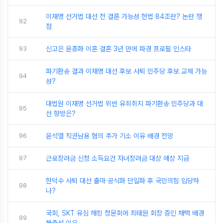
이재명 선거법 대선 전 결론 가능성 헌법 84조란? 논란 쟁
92
점
93
신고은 윤종화 이혼 결혼 3년 만에 파경 프로필 인스타
파기환송 결과 이재명 대선 후보 사퇴 민주당 후보 교체 가능
94
성?
대법원 이재명 선거법 위반 유죄취지 파기환송 민주당과 대
95
선 향방은?
96
윤석열 직권남용 혐의 추가 기소 이유 배경 전망
97
근로장려금 신청 소득요건 자녀장려금 대상 예상 지급
한덕수 사퇴 대선 출마 공식화 단일화 후 국민의힘 입당하
98
나?
국회, SKT 유심 해킹 청문회에 최태원 회장 증인 채택 배경
99