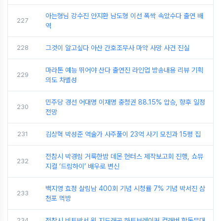
아는형님 강수진 안지환 남도형 이선 폭싹 속았수다 출연 배
227
역
228
그것이 알고싶다 아산 간호조무사 마약 사망 사건 진실
마라톤 예능 뛰어야 산다 출연진 라인업 방송내용 리뷰 기획
229
의도 차별성
민주당 경선 어대명 이재명 충청권 88.15% 압승, 향후 일정
230
전망
231
김상혁 박성준 역술가 사주풀이 23억 사기 모친과 15평 집
전참시 박경림 거룩한밤 데몬 헌터스 제작보고회 진행, 쇼뮤
232
지컬 ‘드림하이’ 배우로 변신
백지영 효정 살림남 400회 기념 시청률 7% 기념 박서진 삼
233
천포 먹방
234
전참시 비트박서 윙 지드래곤 하트브레이커 컬래버 합동무대