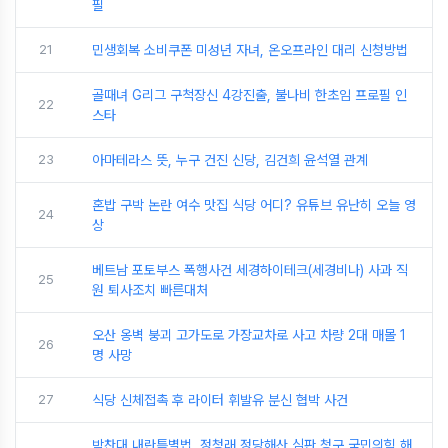
필
21
민생회복 소비쿠폰 미성년 자녀, 온오프라인 대리 신청방법
골때녀 G리그 구척장신 4강진출, 불나비 한초임 프로필 인
22
스타
23
아마테라스 뜻, 누구 건진 신당, 김건희 윤석열 관계
혼밥 구박 논란 여수 맛집 식당 어디? 유튜브 유난히 오늘 영
24
상
베트남 포토부스 폭행사건 세경하이테크(세경비나) 사과 직
25
원 퇴사조치 빠른대처
오산 옹벽 붕괴 고가도로 가장교차로 사고 차량 2대 매몰 1
26
명 사망
27
식당 신체접촉 후 라이터 휘발유 분신 협박 사건
박찬대 내란특별법, 정청래 정당해산 심판 청구 국민의힘 해