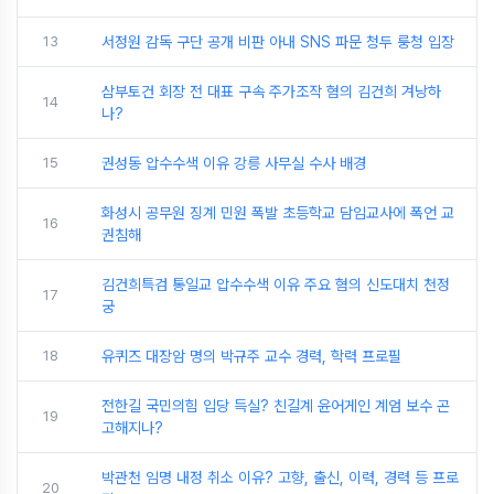
13
서정원 감독 구단 공개 비판 아내 SNS 파문 청두 룽청 입장
삼부토건 회장 전 대표 구속 주가조작 혐의 김건희 겨낭하
14
나?
15
권성동 압수수색 이유 강릉 사무실 수사 배경
화성시 공무원 징계 민원 폭발 초등학교 담임교사에 폭언 교
16
권침해
김건희특검 통일교 압수수색 이유 주요 혐의 신도대치 천정
17
궁
18
유퀴즈 대장암 명의 박규주 교수 경력, 학력 프로필
전한길 국민의힘 입당 득실? 친길계 윤어게인 계엄 보수 곤
19
고해지나?
박관천 임명 내정 취소 이유? 고향, 출신, 이력, 경력 등 프로
20