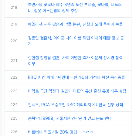
복면가왕 꽃보다 향수 8연승 도전 프레즐, 꽃다발, 너드소
218
녀, 잠못 이루는밤의 정체 추정
219
에일리·최시훈 결혼과 악플 논란, 진실과 오해 루머에 눈물
김종민 결혼식, 와이프 나이 이름 직업 아내에 대한 정보 공
220
개
심현섭 정영림 결혼, 사회 이병헌 축가 이문세 성시경 참석
221
여부
222
BBQ 치킨 뷔페, 1만원대 무한리필의 가성비 혁신 음식종류
223
대학로 극단 학전과 김민기 대표의 유산 출신 유명 배우 성장
224
김시우, PGA 우승도전 RBC 헤리티지 3R 단독 선두 성적
225
손목닥터9988, 서울시민 건강관리 걷고 돈도 번다
226
비트버니 퀴즈 4월 20일 정답 ㄴㅋㄹㅋ