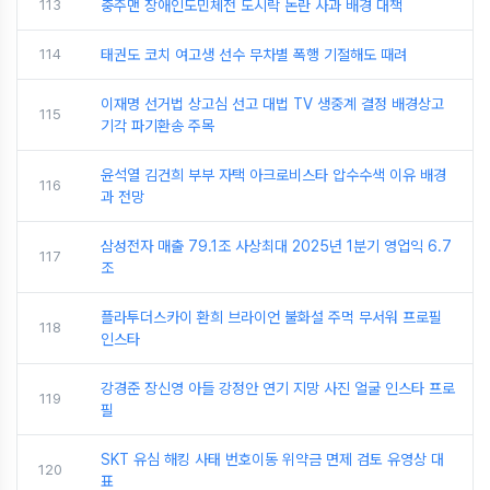
113
충주맨 장애인도민체전 도시락 논란 사과 배경 대책
114
태권도 코치 여고생 선수 무차별 폭행 기절해도 때려
이재명 선거법 상고심 선고 대법 TV 생중계 결정 배경상고
115
기각 파기환송 주목
윤석열 김건희 부부 자택 아크로비스타 압수수색 이유 배경
116
과 전망
삼성전자 매출 79.1조 사상최대 2025년 1분기 영업익 6.7
117
조
플라투더스카이 환희 브라이언 불화설 주먹 무서워 프로필
118
인스타
강경준 장신영 아들 강정안 연기 지망 사진 얼굴 인스타 프로
119
필
SKT 유심 해킹 사태 번호이동 위약금 면제 검토 유영상 대
120
표