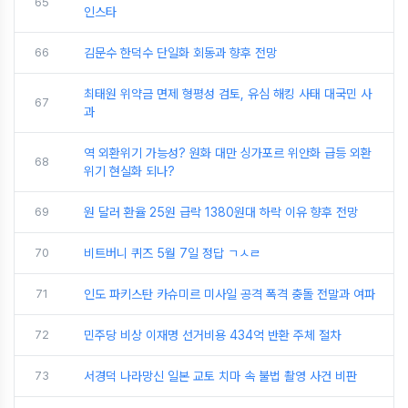
65
인스타
66
김문수 한덕수 단일화 회동과 향후 전망
최태원 위약금 면제 형평성 검토, 유심 해킹 사태 대국민 사
67
과
역 외환위기 가능성? 원화 대만 싱가포르 위안화 급등 외환
68
위기 현실화 되나?
69
원 달러 환율 25원 급락 1380원대 하락 이유 향후 전망
70
비트버니 퀴즈 5월 7일 정답 ㄱㅅㄹ
71
인도 파키스탄 카슈미르 미사일 공격 폭격 충돌 전말과 여파
72
민주당 비상 이재명 선거비용 434억 반환 주체 절차
73
서경덕 나라망신 일본 교토 치마 속 불법 촬영 사건 비판