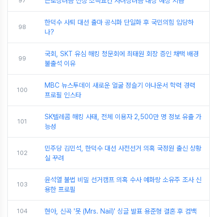
97
근로장려금 신청 소득요건 자녀장려금 대상 예상 지급
한덕수 사퇴 대선 출마 공식화 단일화 후 국민의힘 입당하
98
나?
국회, SKT 유심 해킹 청문회에 최태원 회장 증인 채택 배경
99
불출석 이유
MBC 뉴스투데이 새로운 얼굴 정슬기 아나운서 학력 경력
100
프로필 인스타
SK텔레콤 해킹 사태, 전체 이용자 2,500만 명 정보 유출 가
101
능성
민주당 김민석, 한덕수 대선 사전선거 의혹 국정원 출신 상황
102
실 꾸려
윤석열 불법 비밀 선거캠프 의혹 수사 예화랑 소유주 조사 신
103
용한 프로필
104
현아, 신곡 '못 (Mrs. Nail)' 싱글 발표 용준형 결혼 후 컴백