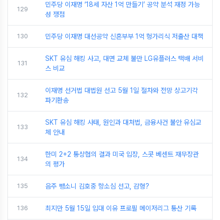
민주당 이재명 ‘18세 자산 1억 만들기’ 공약 분석 재정 가능
129
성 쟁점
130
민주당 이재명 대선공약 신혼부부 1억 헝가리식 저출산 대책
SKT 유심 해킹 사고, 대면 교체 불만 LG유플러스 택배 서비
131
스 비교
이재명 선거법 대법원 선고 5월 1일 절차와 전망 상고기각
132
파기환송
SKT 유심 해킹 사태, 원인과 대처법, 금융사건 불안 유심교
133
체 안내
한미 2+2 통상협의 결과 미국 입장, 스콧 베센트 재무장관
134
의 평가
135
음주 뺑소니 김호중 항소심 선고, 감형?
136
최지만 5월 15일 입대 이유 프로필 메이저리그 통산 기록