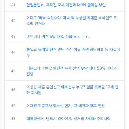
41
한일톱텐쇼, 제작진 교체 개편과 MBN 불화설 부인
이미도 ‘폭싹 속았수다’ 미숙 역 부상길 최대훈 비하인드 프
42
로필 인스타
43
비트버니 퀴즈 5월 13일 정답 ㅌㅅㄱㄱㅅ
통일교 윤석열 펜스 만남 주선 이유 배경 청탁의혹 등 사실여
44
부
더본코리아 반값 할인전 본사 전액 부담 최대 50% 의미와
45
전망
이상민 재혼 혼인신고 예비신부 누구? 얼굴 프로필 10세 연
46
하 회사원
47
이재명 위증교사 항소심 연기, 그 배경과 향후 전망
48
대통령선거, 반드시 알아야 할 선거법 사례와 주의사항