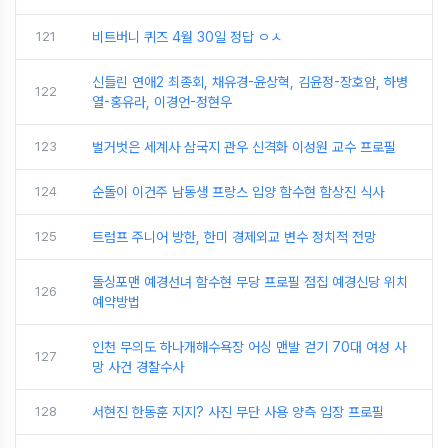
121
비트버니 퀴즈 4월 30일 정답 ㅇㅅ
신들린 연애2 최종회, 채유경-윤상혁, 김윤정-장호암, 하병
122
열-홍유라, 이경언-정현우
123
벌거벗은 세계사 삼국지 관우 신격화 이성원 교수 프로필
124
순돌이 이건주 남동생 프랑스 입양 함수현 함상진 식사
125
트럼프 주니어 방한, 한미 경제외교 변수 정치적 전망
돌싱포맨 예경선녀 함수현 무당 프로필 점집 예경신당 위치
126
예약방법
인천 무의도 하나개해수욕장 어싱 맨발 걷기 70대 여성 사
127
망 사건 경찰수사
128
서현진 한동훈 지지? 사진 무단 사용 양측 입장 프로필