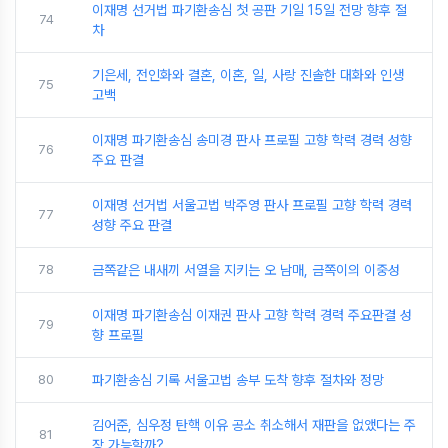
이재명 선거법 파기환송심 첫 공판 기일 15일 전망 향후 절
74
차
기은세, 전인화와 결혼, 이혼, 일, 사랑 진솔한 대화와 인생
75
고백
이재명 파기환송심 송미경 판사 프로필 고향 학력 경력 성향
76
주요 판결
이재명 선거법 서울고법 박주영 판사 프로필 고향 학력 경력
77
성향 주요 판결
78
금쪽같은 내새끼 서열을 지키는 오 남매, 금쪽이의 이중성
이재명 파기환송심 이재권 판사 고향 학력 경력 주요판결 성
79
향 프로필
80
파기환송심 기록 서울고법 송부 도착 향후 절차와 정망
김어준, 심우정 탄핵 이유 공소 취소해서 재판을 없앴다는 주
81
장 가능할까?