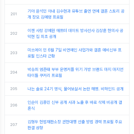
기아 윤석민 아내 김수현과 유튜브 출연 연예 결혼 스토리 공
201
개 장모 김예령 프로필
이젠 사랑 강예원 애프터 데이트 방사선사 김상훈 한의사 공
202
덕현 집 최초 공개
미쓰에이 민 6월 7일 비연예인 사업가와 결혼 예비신부 프
203
로필 인스타 근황
박승희 엄준태 부부 운명커플 위기 가방 브랜드 마지 마지언
204
타이틀 쿠커리 프로필
205
나는 솔로 24기 영식, 물어보살서 논란 해명. 비하인드 공개
인순이 김종민 신부 공개 사과 노출 후 바로 삭제 비공개 결
206
혼식
김형두 헌법재판소장 권한대행 선출 방법 경력 프로필 주요
207
판결 성향