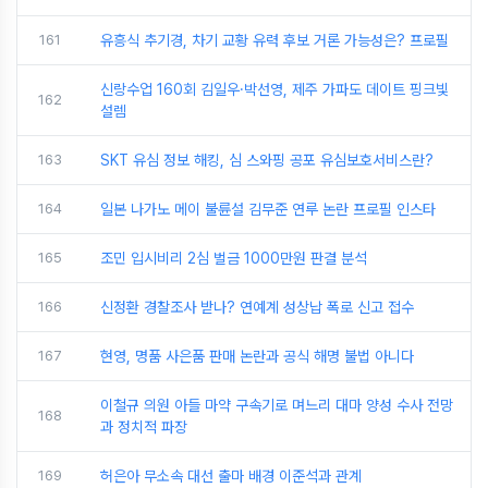
161
유흥식 추기경, 차기 교황 유력 후보 거론 가능성은? 프로필
신랑수업 160회 김일우·박선영, 제주 가파도 데이트 핑크빛
162
설렘
163
SKT 유심 정보 해킹, 심 스와핑 공포 유심보호서비스란?
164
일본 나가노 메이 불륜설 김무준 연루 논란 프로필 인스타
165
조민 입시비리 2심 벌금 1000만원 판결 분석
166
신정환 경찰조사 받나? 연예계 성상납 폭로 신고 접수
167
현영, 명품 사은품 판매 논란과 공식 해명 불법 아니다
이철규 의원 아들 마약 구속기로 며느리 대마 양성 수사 전망
168
과 정치적 파장
169
허은아 무소속 대선 출마 배경 이준석과 관계