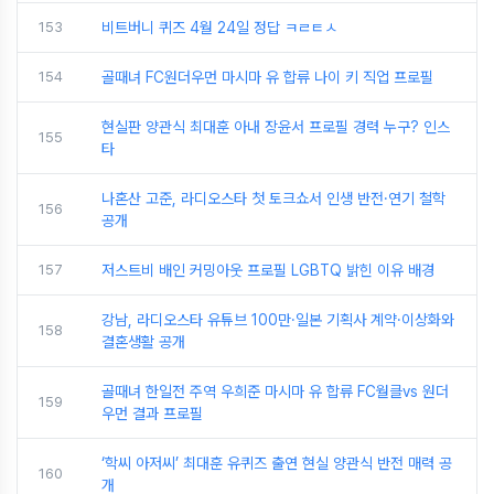
153
비트버니 퀴즈 4월 24일 정답 ㅋㄹㅌㅅ
154
골때녀 FC원더우먼 마시마 유 합류 나이 키 직업 프로필
현실판 양관식 최대훈 아내 장윤서 프로필 경력 누구? 인스
155
타
나혼산 고준, 라디오스타 첫 토크쇼서 인생 반전·연기 철학
156
공개
157
저스트비 배인 커밍아웃 프로필 LGBTQ 밝힌 이유 배경
강남, 라디오스타 유튜브 100만·일본 기획사 계약·이상화와
158
결혼생활 공개
골때녀 한일전 주역 우희준 마시마 유 합류 FC월클vs 원더
159
우먼 결과 프로필
‘학씨 아저씨’ 최대훈 유퀴즈 출연 현실 양관식 반전 매력 공
160
개