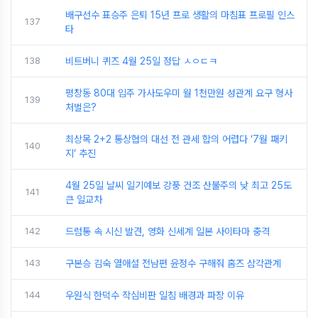
배구선수 표승주 은퇴 15년 프로 생활의 마침표 프로필 인스
137
타
138
비트버니 퀴즈 4월 25일 정답 ㅅㅇㄷㅋ
평창동 80대 입주 가사도우미 월 1천만원 성관계 요구 형사
139
처벌은?
최상목 2+2 통상협의 대선 전 관세 합의 어렵다 ‘7월 패키
140
지’ 추진
4월 25일 날씨 일기예보 강풍 건조 산불주의 낮 최고 25도
141
큰 일교차
142
드럼통 속 시신 발견, 영화 신세계 일본 사이타마 충격
143
구본승 김숙 열애설 전남편 윤정수 구해줘 홈즈 삼각관계
144
우원식 한덕수 작심비판 일침 배경과 파장 이유