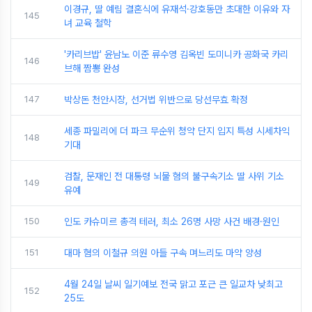
이경규, 딸 예림 결혼식에 유재석·강호동만 초대한 이유와 자
145
녀 교육 철학
'카리브밥' 윤남노 이준 류수영 김옥빈 도미니카 공화국 카리
146
브해 짬뽕 완성
147
박상돈 천안시장, 선거법 위반으로 당선무효 확정
세종 파밀리에 더 파크 무순위 청약 단지 입지 특성 시세차익
148
기대
검찰, 문재인 전 대통령 뇌물 혐의 불구속기소 딸 사위 기소
149
유예
150
인도 카슈미르 총격 테러, 최소 26명 사망 사건 배경·원인
151
대마 혐의 이철규 의원 아들 구속 며느리도 마약 양성
4월 24일 날씨 일기예보 전국 맑고 포근 큰 일교차 낮최고
152
25도