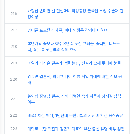
배정남 반려견 벨 전신마비 악성종양 근육암 투병 수술대 건
216
강이상
217
김어준 프로필과 가족, 아내 인정옥 작가에 대하여
복면가왕 꽃보다 향수 8연승 도전 프레즐, 꽃다발, 너드소
218
녀, 잠못 이루는밤의 정체 추정
219
에일리·최시훈 결혼과 악플 논란, 진실과 오해 루머에 눈물
김종민 결혼식, 와이프 나이 이름 직업 아내에 대한 정보 공
220
개
심현섭 정영림 결혼, 사회 이병헌 축가 이문세 성시경 참석
221
여부
222
BBQ 치킨 뷔페, 1만원대 무한리필의 가성비 혁신 음식종류
223
대학로 극단 학전과 김민기 대표의 유산 출신 유명 배우 성장