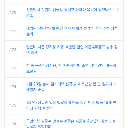
건진법사 김건희 선물용 통일교 다이아 목걸이 받았나? 수수
170
의혹
대법원 전원합의체 판결 절차 이재명 선거법 결론 결정 과정
171
결과
권은비 사촌 강지용 사망 특별한 인연 이혼숙려캠프 방송 장
172
면 충격
전 축구선수 강지용, ‘이혼숙려캠프’ 출연 사망 원인 비공개
173
프로필
4월 23일 날씨 일기예보 전국 맑고 포근한 봄 큰 일교차 미
174
세먼지 좋음
오윤아 싱글맘 일상 발달장애 아들 송민 민증 발급 16세 연
175
하남 연락 후일담
국민의힘 김문수 안철수 한동훈 홍준표 4강 2차 경선 진출
176
방식과 일정정리