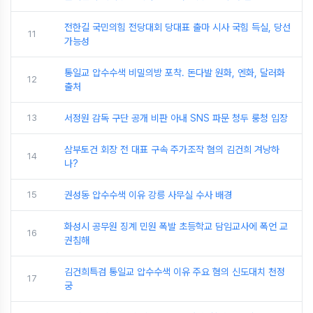
전한길 국민의힘 전당대회 당대표 출마 시사 국힘 득실, 당선
11
가능성
통일교 압수수색 비밀의방 포착. 돈다발 원화, 엔화, 달러화
12
출처
13
서정원 감독 구단 공개 비판 아내 SNS 파문 청두 룽청 입장
삼부토건 회장 전 대표 구속 주가조작 혐의 김건희 겨낭하
14
나?
15
권성동 압수수색 이유 강릉 사무실 수사 배경
화성시 공무원 징계 민원 폭발 초등학교 담임교사에 폭언 교
16
권침해
김건희특검 통일교 압수수색 이유 주요 혐의 신도대치 천정
17
궁