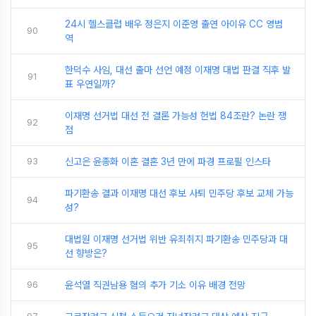
24시 헬스클럽 배우 정은지 이준영 출연 아이유 CC 영범
90
역
한덕수 사임, 대선 출마 선언 예정 이재명 대법 판결 직후 발
91
표 우연일까?
이재명 선거법 대선 전 결론 가능성 헌법 84조란? 논란 쟁
92
점
93
신고은 윤종화 이혼 결혼 3년 만에 파경 프로필 인스타
파기환송 결과 이재명 대선 후보 사퇴 민주당 후보 교체 가능
94
성?
대법원 이재명 선거법 위반 유죄취지 파기환송 민주당과 대
95
선 향방은?
96
윤석열 직권남용 혐의 추가 기소 이유 배경 전망