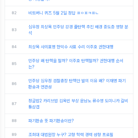
82
비트버니 퀴즈 5월 2일 정답 ㅍㅇㅍㅋㅍㄴ
심우정 최상목 민주당 강경 줄탄핵 추진 배경 중도층 영향 분
83
석
84
최상목 사의표명 한덕수 사표 수리 이주호 권한대행
민주당 왜 탄핵을 할까? 이주호 탄핵할까? 권한대행 순서
85
는?
민주당 심우정 검찰총장 탄핵안 발의 이유 왜? 이재명 파기
86
환송과 연관성
정글밥2 카리브밥 김옥빈 부상 윤남노 류수영 도미니카 갈비
87
통삼겹
88
파기환송 뜻 파기환송이란?
89
조희대 대법원장 누구? 고향 학력 경력 성향 프로필