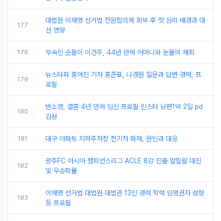
대법원 이재명 선거법 전원합의체 회부 후 첫 심리 배경과 대
177
선 영향
178
무속인 순돌이 이건주, 44년 만에 어머니와 눈물의 재회
뉴스타파 홍여진 기자 홍준표, 나경원 질문과 답변 경력, 프
179
로필
반소영, 결혼 4년 만에 임신 프로필 인스타 남편1박 2일 pd
180
김성
181
대구 아파트 지하주차장 전기차 화재, 원인과 대응
광주FC 아시아 챔피언스리그 ACLE 8강 진출 알힐랄 대진
182
및 우승확률
이재명 선거법 대법원 대법관 13인 경력 학력 임명권자 성향
183
등 프로필