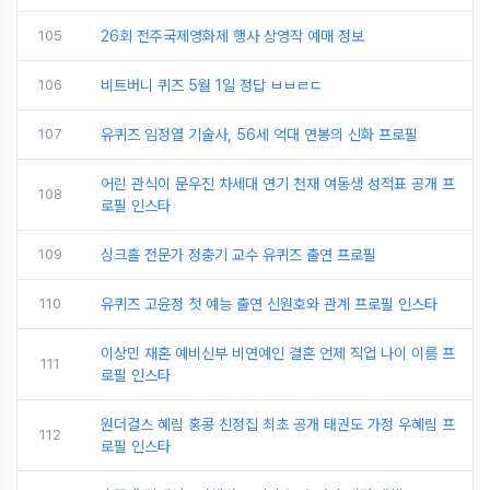
105
26회 전주국제영화제 행사 상영작 예매 정보
106
비트버니 퀴즈 5월 1일 정답 ㅂㅂㄹㄷ
107
유퀴즈 임정열 기술사, 56세 억대 연봉의 신화 프로필
어린 관식이 문우진 차세대 연기 천재 여동생 성적표 공개 프
108
로필 인스타
109
싱크홀 전문가 정충기 교수 유퀴즈 출연 프로필
110
유퀴즈 고윤정 첫 예능 출연 신원호와 관계 프로필 인스타
이상민 재혼 예비신부 비연예인 결혼 언제 직업 나이 이름 프
111
로필 인스타
원더걸스 혜림 홍콩 친정집 최초 공개 태권도 가정 우혜림 프
112
로필 인스타