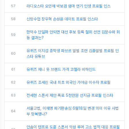
57
라디오스타 오민애 박보검 엄마 연기 인생 프로필 인스
58
신랑수업 장우혁 손성윤 데이트 프로필 인스타
한덕수 단일화 안되면 대선 후보 등록 철회 선언 김문수와 회
59
동 결과는?
유퀴즈 이지섭 중학생 파브르 말벌 조련 김좀말벌 프로필 인
60
스타 유튜브
61
유퀴즈 제니 옷 브랜드 가격 코첼라 비하인드
62
유퀴즈 조세린 국내 최초 외국인 가야금 이수자 프로필
63
전세현 스폰서 제안 폭로 5천만원 선지급 프로필 인스타
서울고법, 이재명 파기환송심 6월18일 변경 의미 이유 사법
64
부 항복했나?
안솜이 텐프로 도훈 스폰서 악성 루머 고소 법적 대응 프로필