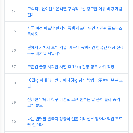
구속적부심이란? 윤석열 구속적부심 청구한 이유 배경 개념
34
절차
한국 여성 베트남 현지인 폭행 하노이 무인 사진관 포토부스
35
몸싸움
권예지 가해자 오해 억울. 베트남 폭행사건 한국인 여성 신상
36
누구 대기업 계열사?
37
구준엽 근황 서희원 사별 후 12kg 감량 장모 사위 걱정
102kg 아내 1년 반 만에 45kg 감량 방법 공주놀이 부부 고
38
민
전남친 양육비 청구 미혼모 고민 친부는 딸 존재 몰라 충격
39
고백 분노
나는 반딧불 원곡자 정중식 결혼 예비신부 장재나 직업 프로
40
필 인스타