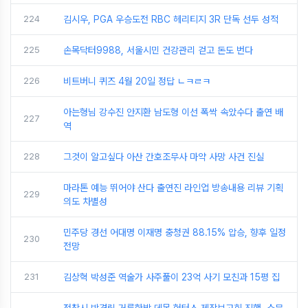
224
김시우, PGA 우승도전 RBC 헤리티지 3R 단독 선두 성적
225
손목닥터9988, 서울시민 건강관리 걷고 돈도 번다
226
비트버니 퀴즈 4월 20일 정답 ㄴㅋㄹㅋ
아는형님 강수진 안지환 남도형 이선 폭싹 속았수다 출연 배
227
역
228
그것이 알고싶다 아산 간호조무사 마약 사망 사건 진실
마라톤 예능 뛰어야 산다 출연진 라인업 방송내용 리뷰 기획
229
의도 차별성
민주당 경선 어대명 이재명 충청권 88.15% 압승, 향후 일정
230
전망
231
김상혁 박성준 역술가 사주풀이 23억 사기 모친과 15평 집