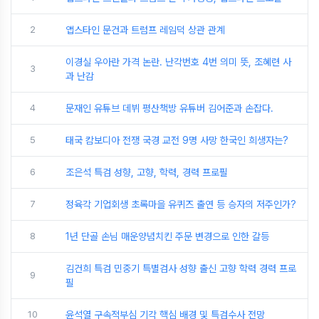
2
앱스타인 문건과 트럼프 레임덕 상관 관계
이경실 우아란 가격 논란. 난각번호 4번 의미 뜻, 조혜련 사
3
과 난감
4
문재인 유튜브 데뷔 평산책방 유튜버 김어준과 손잡다.
5
태국 캄보디아 전쟁 국경 교전 9명 사망 한국인 희생자는?
6
조은석 특검 성향, 고향, 학력, 경력 프로필
7
정육각 기업회생 초록마을 유퀴즈 출연 등 승자의 저주인가?
8
1년 단골 손님 매운양념치킨 주문 변경으로 인한 갈등
김건희 특검 민중기 특별검사 성향 출신 고향 학력 경력 프로
9
필
10
윤석열 구속적부심 기각 핵심 배경 및 특검수사 전망