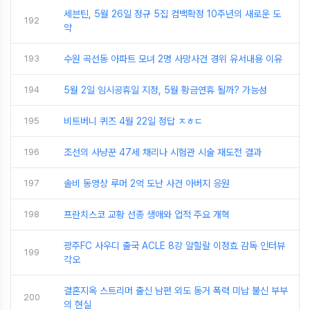
세븐틴, 5월 26일 정규 5집 컴백확정 10주년의 새로운 도
192
약
193
수원 곡선동 아파트 모녀 2명 사망사건 경위 유서내용 이유
194
5월 2일 임시공휴일 지정, 5월 황금연휴 될까? 가능성
195
비트버니 퀴즈 4월 22일 정답 ㅈㅎㄷ
196
조선의 사냥꾼 47세 채리나 시험관 시술 재도전 결과
197
솔비 동영상 루머 2억 도난 사건 아버지 응원
198
프란치스코 교황 선종 생애와 업적 주요 개혁
광주FC 사우디 출국 ACLE 8강 알힐랄 이정효 감독 인터뷰
199
각오
결혼지옥 스트리머 출신 남편 외도 동거 폭력 미납 불신 부부
200
의 현실