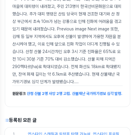
마을에 대피령이 내려졌고, 주민 213명이 한국선비문화원으로 대피
했습니다. 추가 대피 명령은 산림 당국이 현재 건조한 대기와 산 정
상 부근에서 초속 10m가 넘는 강풍으로 인해 진화에 어려움을 겪고
있기 때문에 내려졌습니다. Previous image Next image 또한,
김해 등 일부 지역에서도 오후에 산불이 발생하여 가용한 자원을 분
산시켜야 했고, 이로 인해 앞으로 진화 작업이 더디게 진행될 수 있
습니다. 산청 산불 24시간차인 오후 3시 기준 진화율은 65%로 오
전 10시 30분 기준 70% 대비 감소했습니다. 산불 피해 지역은
290헥타르(ha)로 확대되었습니다. 전체 화선도 18km로 확대됐지
만, 잔여 화재 길이는 약 6.1km로 추산됐습니다. 현재 산불재난 국
가위기경보 심각 단계가 발령됐습니다.
...
원문링크
산청 산불 2명 사망 2명 고립. 산불재난 국가위기경보 심각 발령.
등록된 모든 글
1
엡스타인 스캔들과 트럼프 탄핵 가능성, 엡스타인 프로필