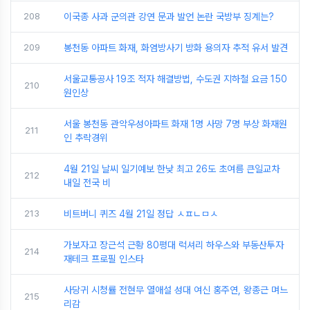
208
이국종 사과 군의관 강연 문과 발언 논란 국방부 징계는?
209
봉천동 아파트 화재, 화염방사기 방화 용의자 추적 유서 발견
서울교통공사 19조 적자 해결방법, 수도권 지하철 요금 150
210
원인상
서울 봉천동 관악우성아파트 화재 1명 사망 7명 부상 화재원
211
인 추락경위
4월 21일 날씨 일기예보 한낮 최고 26도 초여름 큰일교차
212
내일 전국 비
213
비트버니 퀴즈 4월 21일 정답 ㅅㅍㄴㅁㅅ
가보자고 장근석 근황 80평대 럭셔리 하우스와 부동산투자
214
재테크 프로필 인스타
사당귀 시청률 전현무 열애설 성대 여신 홍주연, 왕종근 며느
215
리감