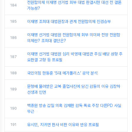
전원합의체 이재명 선거법 회부 대법 판결시한 대선 전 결론
184
가능성?
185
이재명 조희대 대법원장과 관계 전원합의체 진검승부
이재명 선거법 대법원 전원합의체 회부 의미와 전망 전원합
186
의체란? 조희대 결단은?
이재명 선거법 대법원 심리 박영재 대법관 주심 배당 성향 주
187
요판결 고향 등 프로필
188
국민의힘 한동훈 ‘5대 메가폴리스’ 공약 분석
문형배 물려받은 교복 졸업사진에 담긴 감동의 이유 김장하
189
선생과 인연
백종원 방송 갑질 의혹 김재환 감독 폭로 주장 다른PD 사실
190
무근
191
유시민, 지귀연 판사 비판 이유와 반응 프로필