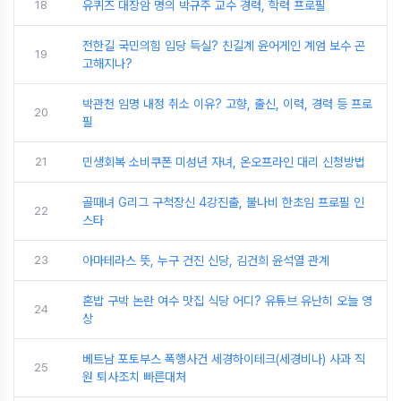
18
유퀴즈 대장암 명의 박규주 교수 경력, 학력 프로필
전한길 국민의힘 입당 득실? 친길계 윤어게인 계엄 보수 곤
19
고해지나?
박관천 임명 내정 취소 이유? 고향, 출신, 이력, 경력 등 프로
20
필
21
민생회복 소비쿠폰 미성년 자녀, 온오프라인 대리 신청방법
골때녀 G리그 구척장신 4강진출, 불나비 한초임 프로필 인
22
스타
23
아마테라스 뜻, 누구 건진 신당, 김건희 윤석열 관계
혼밥 구박 논란 여수 맛집 식당 어디? 유튜브 유난히 오늘 영
24
상
베트남 포토부스 폭행사건 세경하이테크(세경비나) 사과 직
25
원 퇴사조치 빠른대처