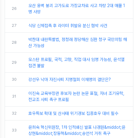
오산 옹벽 붕괴 고가도로 가장교차로 사고 차량 2대 매몰 1
26
명 사망
27
식당 신체접촉 후 라이터 휘발유 분신 협박 사건
박찬대 내란특별법, 정청래 정당해산 심판 청구 국민의힘 해
28
산 가능성
모스탄 프로필, 국적, 고향, 직업 대사 임명 가능성, 윤석열
29
접견 불발
30
강선우 낙마 자진사퇴 지명철회 이재명의 결단은?
이진숙 교육부장관 후보자 논란 논문 표절, 자녀 조기유학,
31
전교조 사퇴 촉구 프로필
32
호우특보 확대 및 산사태 위기경보 집중호우 대비 필수
윤희숙 혁신위원장, 1차 인적쇄신 발표 나경원&middot;윤
33
상현&middot;장동혁&middot;송언석 거취 촉구