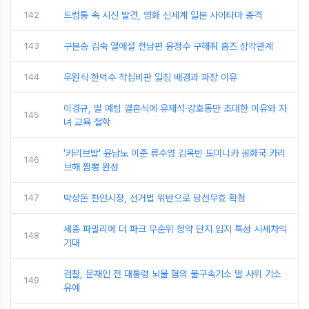
142
드럼통 속 시신 발견, 영화 신세계 일본 사이타마 충격
143
구본승 김숙 열애설 전남편 윤정수 구해줘 홈즈 삼각관계
144
우원식 한덕수 작심비판 일침 배경과 파장 이유
이경규, 딸 예림 결혼식에 유재석·강호동만 초대한 이유와 자
145
녀 교육 철학
'카리브밥' 윤남노 이준 류수영 김옥빈 도미니카 공화국 카리
146
브해 짬뽕 완성
147
박상돈 천안시장, 선거법 위반으로 당선무효 확정
세종 파밀리에 더 파크 무순위 청약 단지 입지 특성 시세차익
148
기대
검찰, 문재인 전 대통령 뇌물 혐의 불구속기소 딸 사위 기소
149
유예