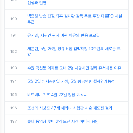
선생과 인연
백종원 방송 갑질 의혹 김재환 감독 폭로 주장 다른PD 사실
190
무근
191
유시민, 지귀연 판사 비판 이유와 반응 프로필
세븐틴, 5월 26일 정규 5집 컴백확정 10주년의 새로운 도
192
약
193
수원 곡선동 아파트 모녀 2명 사망사건 경위 유서내용 이유
194
5월 2일 임시공휴일 지정, 5월 황금연휴 될까? 가능성
195
비트버니 퀴즈 4월 22일 정답 ㅈㅎㄷ
196
조선의 사냥꾼 47세 채리나 시험관 시술 재도전 결과
197
솔비 동영상 루머 2억 도난 사건 아버지 응원