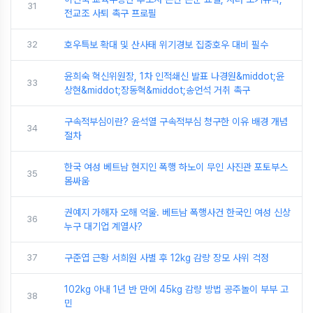
31
전교조 사퇴 촉구 프로필
32
호우특보 확대 및 산사태 위기경보 집중호우 대비 필수
윤희숙 혁신위원장, 1차 인적쇄신 발표 나경원&middot;윤
33
상현&middot;장동혁&middot;송언석 거취 촉구
구속적부심이란? 윤석열 구속적부심 청구한 이유 배경 개념
34
절차
한국 여성 베트남 현지인 폭행 하노이 무인 사진관 포토부스
35
몸싸움
권예지 가해자 오해 억울. 베트남 폭행사건 한국인 여성 신상
36
누구 대기업 계열사?
37
구준엽 근황 서희원 사별 후 12kg 감량 장모 사위 걱정
102kg 아내 1년 반 만에 45kg 감량 방법 공주놀이 부부 고
38
민