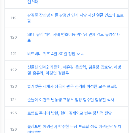
인스타
강경준 장신영 아들 강정안 연기 지망 사진 얼굴 인스타 프로
119
필
SKT 유심 해킹 사태 번호이동 위약금 면제 검토 유영상 대
120
표
121
비트버니 퀴즈 4월 30일 정답 ㅇㅅ
신들린 연애2 최종회, 채유경-윤상혁, 김윤정-장호암, 하병
122
열-홍유라, 이경언-정현우
123
벌거벗은 세계사 삼국지 관우 신격화 이성원 교수 프로필
124
순돌이 이건주 남동생 프랑스 입양 함수현 함상진 식사
125
트럼프 주니어 방한, 한미 경제외교 변수 정치적 전망
돌싱포맨 예경선녀 함수현 무당 프로필 점집 예경신당 위치
126
예약방법