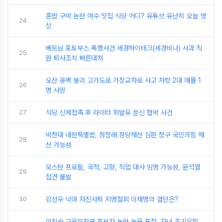
혼밥 구박 논란 여수 맛집 식당 어디? 유튜브 유난히 오늘 영
24
상
베트남 포토부스 폭행사건 세경하이테크(세경비나) 사과 직
25
원 퇴사조치 빠른대처
오산 옹벽 붕괴 고가도로 가장교차로 사고 차량 2대 매몰 1
26
명 사망
27
식당 신체접촉 후 라이터 휘발유 분신 협박 사건
박찬대 내란특별법, 정청래 정당해산 심판 청구 국민의힘 해
28
산 가능성
모스탄 프로필, 국적, 고향, 직업 대사 임명 가능성, 윤석열
29
접견 불발
30
강선우 낙마 자진사퇴 지명철회 이재명의 결단은?
이진숙 교육부장관 후보자 논란 논문 표절, 자녀 조기유학,