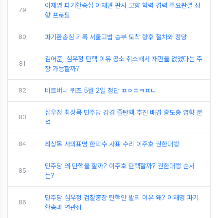
이재명 파기환송심 이재권 판사 고향 학력 경력 주요판결 성
79
향 프로필
80
파기환송심 기록 서울고법 송부 도착 향후 절차와 정망
김어준, 심우정 탄핵 이유 공소 취소해서 재판을 없앴다는 주
81
장 가능할까?
82
비트버니 퀴즈 5월 2일 정답 ㅍㅇㅍㅋㅍㄴ
심우정 최상목 민주당 강경 줄탄핵 추진 배경 중도층 영향 분
83
석
84
최상목 사의표명 한덕수 사표 수리 이주호 권한대행
민주당 왜 탄핵을 할까? 이주호 탄핵할까? 권한대행 순서
85
는?
민주당 심우정 검찰총장 탄핵안 발의 이유 왜? 이재명 파기
86
환송과 연관성