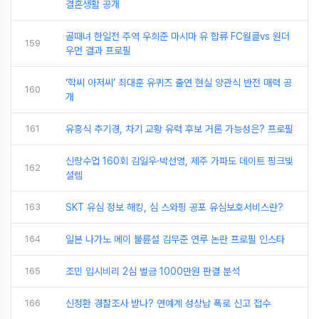
결혼생활 공개
골때녀 한일전 주역 우희준 마시마 유 합류 FC월클vs 원더
159
우먼 결과 프로필
‘학씨 아저씨’ 최대훈 유퀴즈 출연 현실 양관식 반전 매력 공
160
개
161
유흥식 추기경, 차기 교황 유력 후보 거론 가능성은? 프로필
신랑수업 160회 김일우·박선영, 제주 가파도 데이트 핑크빛
162
설렘
163
SKT 유심 정보 해킹, 심 스와핑 공포 유심보호서비스란?
164
일본 나가노 메이 불륜설 김무준 연루 논란 프로필 인스타
165
조민 입시비리 2심 벌금 1000만원 판결 분석
166
신정환 경찰조사 받나? 연예계 성상납 폭로 신고 접수