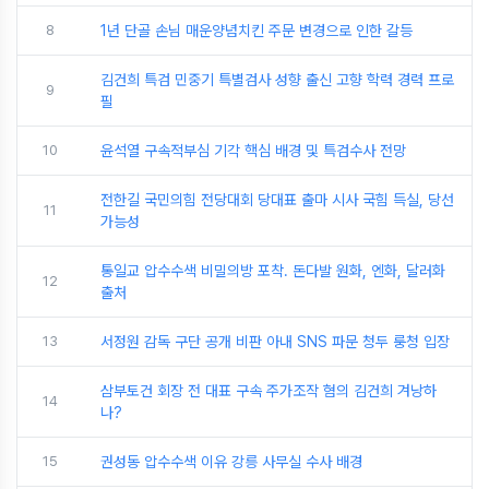
8
1년 단골 손님 매운양념치킨 주문 변경으로 인한 갈등
김건희 특검 민중기 특별검사 성향 출신 고향 학력 경력 프로
9
필
10
윤석열 구속적부심 기각 핵심 배경 및 특검수사 전망
전한길 국민의힘 전당대회 당대표 출마 시사 국힘 득실, 당선
11
가능성
통일교 압수수색 비밀의방 포착. 돈다발 원화, 엔화, 달러화
12
출처
13
서정원 감독 구단 공개 비판 아내 SNS 파문 청두 룽청 입장
삼부토건 회장 전 대표 구속 주가조작 혐의 김건희 겨낭하
14
나?
15
권성동 압수수색 이유 강릉 사무실 수사 배경