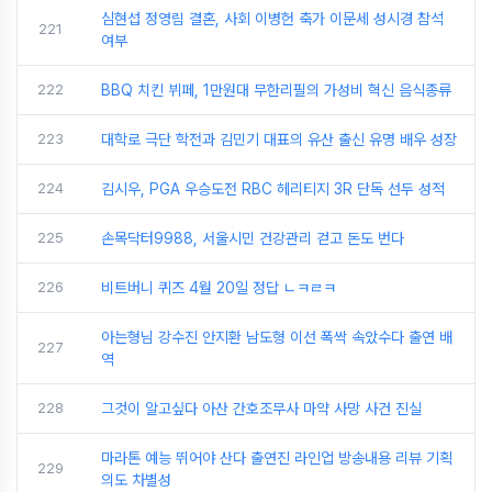
심현섭 정영림 결혼, 사회 이병헌 축가 이문세 성시경 참석
221
여부
222
BBQ 치킨 뷔페, 1만원대 무한리필의 가성비 혁신 음식종류
223
대학로 극단 학전과 김민기 대표의 유산 출신 유명 배우 성장
224
김시우, PGA 우승도전 RBC 헤리티지 3R 단독 선두 성적
225
손목닥터9988, 서울시민 건강관리 걷고 돈도 번다
226
비트버니 퀴즈 4월 20일 정답 ㄴㅋㄹㅋ
아는형님 강수진 안지환 남도형 이선 폭싹 속았수다 출연 배
227
역
228
그것이 알고싶다 아산 간호조무사 마약 사망 사건 진실
마라톤 예능 뛰어야 산다 출연진 라인업 방송내용 리뷰 기획
229
의도 차별성