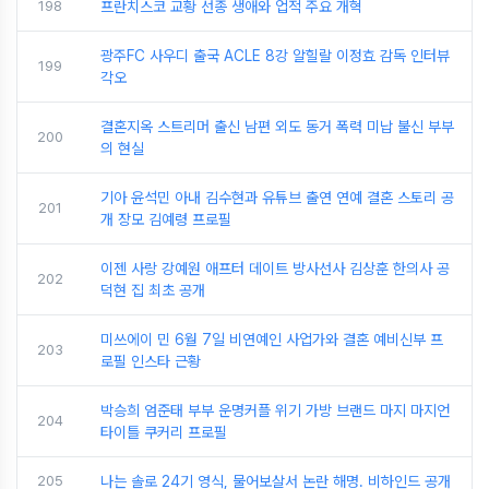
198
프란치스코 교황 선종 생애와 업적 주요 개혁
광주FC 사우디 출국 ACLE 8강 알힐랄 이정효 감독 인터뷰
199
각오
결혼지옥 스트리머 출신 남편 외도 동거 폭력 미납 불신 부부
200
의 현실
기아 윤석민 아내 김수현과 유튜브 출연 연예 결혼 스토리 공
201
개 장모 김예령 프로필
이젠 사랑 강예원 애프터 데이트 방사선사 김상훈 한의사 공
202
덕현 집 최초 공개
미쓰에이 민 6월 7일 비연예인 사업가와 결혼 예비신부 프
203
로필 인스타 근황
박승희 엄준태 부부 운명커플 위기 가방 브랜드 마지 마지언
204
타이틀 쿠커리 프로필
205
나는 솔로 24기 영식, 물어보살서 논란 해명. 비하인드 공개