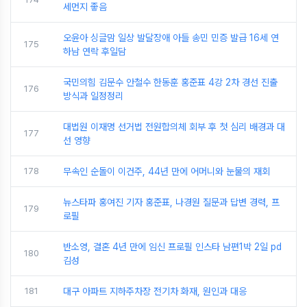
세먼지 좋음
오윤아 싱글맘 일상 발달장애 아들 송민 민증 발급 16세 연
175
하남 연락 후일담
국민의힘 김문수 안철수 한동훈 홍준표 4강 2차 경선 진출
176
방식과 일정정리
대법원 이재명 선거법 전원합의체 회부 후 첫 심리 배경과 대
177
선 영향
178
무속인 순돌이 이건주, 44년 만에 어머니와 눈물의 재회
뉴스타파 홍여진 기자 홍준표, 나경원 질문과 답변 경력, 프
179
로필
반소영, 결혼 4년 만에 임신 프로필 인스타 남편1박 2일 pd
180
김성
181
대구 아파트 지하주차장 전기차 화재, 원인과 대응