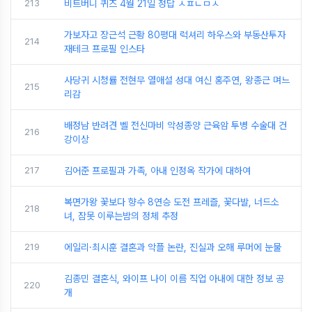
213
비트버니 퀴즈 4월 21일 정답 ㅅㅍㄴㅁㅅ
가보자고 장근석 근황 80평대 럭셔리 하우스와 부동산투자
214
재테크 프로필 인스타
사당귀 시청률 전현무 열애설 성대 여신 홍주연, 왕종근 며느
215
리감
배정남 반려견 벨 전신마비 악성종양 근육암 투병 수술대 건
216
강이상
217
김어준 프로필과 가족, 아내 인정옥 작가에 대하여
복면가왕 꽃보다 향수 8연승 도전 프레즐, 꽃다발, 너드소
218
녀, 잠못 이루는밤의 정체 추정
219
에일리·최시훈 결혼과 악플 논란, 진실과 오해 루머에 눈물
김종민 결혼식, 와이프 나이 이름 직업 아내에 대한 정보 공
220
개