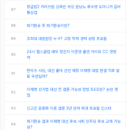
정글밥2 카리브밥 김옥빈 부상 윤남노 류수영 도미니카 갈비
87
통삼겹
88
파기환송 뜻 파기환송이란?
89
조희대 대법원장 누구? 고향 학력 경력 성향 프로필
24시 헬스클럽 배우 정은지 이준영 출연 아이유 CC 영범
90
역
한덕수 사임, 대선 출마 선언 예정 이재명 대법 판결 직후 발
91
표 우연일까?
이재명 선거법 대선 전 결론 가능성 헌법 84조란? 논란 쟁
92
점
93
신고은 윤종화 이혼 결혼 3년 만에 파경 프로필 인스타
파기환송 결과 이재명 대선 후보 사퇴 민주당 후보 교체 가능
94
성?