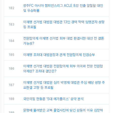
광주FC 아시아 챔피언스리그 ACLE 8강 진출 알힐랄 대진
182
및 우승확률
이재명 선거법 대법원 대법관 13인 경력 학력 임명권자 성향
183
등 프로필
전원합의체 이재명 선거법 회부 대법 판결시한 대선 전 결론
184
가능성?
185
이재명 조희대 대법원장과 관계 전원합의체 진검승부
이재명 선거법 대법원 전원합의체 회부 의미와 전망 전원합
186
의체란? 조희대 결단은?
이재명 선거법 대법원 심리 박영재 대법관 주심 배당 성향 주
187
요판결 고향 등 프로필
188
국민의힘 한동훈 ‘5대 메가폴리스’ 공약 분석
문형배 물려받은 교복 졸업사진에 담긴 감동의 이유 김장하
189