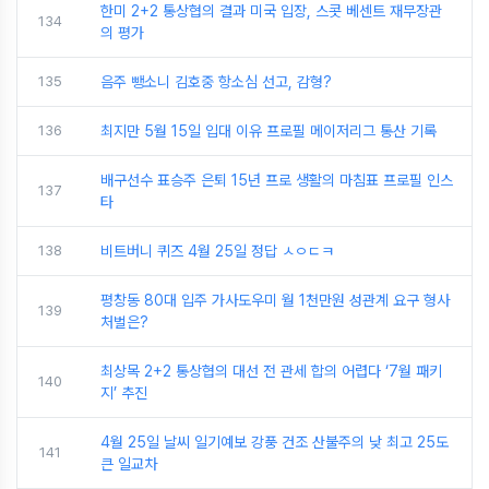
한미 2+2 통상협의 결과 미국 입장, 스콧 베센트 재무장관
134
의 평가
135
음주 뺑소니 김호중 항소심 선고, 감형?
136
최지만 5월 15일 입대 이유 프로필 메이저리그 통산 기록
배구선수 표승주 은퇴 15년 프로 생활의 마침표 프로필 인스
137
타
138
비트버니 퀴즈 4월 25일 정답 ㅅㅇㄷㅋ
평창동 80대 입주 가사도우미 월 1천만원 성관계 요구 형사
139
처벌은?
최상목 2+2 통상협의 대선 전 관세 합의 어렵다 ‘7월 패키
140
지’ 추진
4월 25일 날씨 일기예보 강풍 건조 산불주의 낮 최고 25도
141
큰 일교차