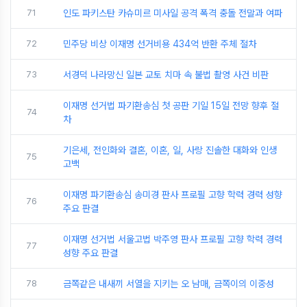
71
인도 파키스탄 카슈미르 미사일 공격 폭격 충돌 전말과 여파
72
민주당 비상 이재명 선거비용 434억 반환 주체 절차
73
서경덕 나라망신 일본 교토 치마 속 불법 촬영 사건 비판
이재명 선거법 파기환송심 첫 공판 기일 15일 전망 향후 절
74
차
기은세, 전인화와 결혼, 이혼, 일, 사랑 진솔한 대화와 인생
75
고백
이재명 파기환송심 송미경 판사 프로필 고향 학력 경력 성향
76
주요 판결
이재명 선거법 서울고법 박주영 판사 프로필 고향 학력 경력
77
성향 주요 판결
78
금쪽같은 내새끼 서열을 지키는 오 남매, 금쪽이의 이중성