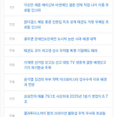
이상민 재혼 예비신부 비연예인 결혼 언제 직업 나이 이름 프
111
로필 인스타
원더걸스 혜림 홍콩 친정집 최초 공개 태권도 가정 우혜림 프
112
로필 인스타
113
충주맨 장애인도민체전 도시락 논란 사과 배경 대책
114
태권도 코치 여고생 선수 무차별 폭행 기절해도 때려
이재명 선거법 상고심 선고 대법 TV 생중계 결정 배경상고
115
기각 파기환송 주목
윤석열 김건희 부부 자택 아크로비스타 압수수색 이유 배경
116
과 전망
삼성전자 매출 79.1조 사상최대 2025년 1분기 영업익 6.7
117
조
플라투더스카이 환희 브라이언 불화설 주먹 무서워 프로필
118