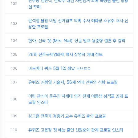
민주당 김민석, 한덕수 대선 사전선거 의혹 국정원 출신 상황
102
실 꾸려
윤석열 불법 비밀 선거캠프 의혹 수사 예화랑 소유주 조사 신
103
용한 프로필
104
현아, 신곡 '못 (Mrs. Nail)' 싱글 발표 용준형 결혼 후 컴백
105
26회 전주국제영화제 행사 상영작 예매 정보
106
비트버니 퀴즈 5월 1일 정답 ㅂㅂㄹㄷ
107
유퀴즈 임정열 기술사, 56세 억대 연봉의 신화 프로필
어린 관식이 문우진 차세대 연기 천재 여동생 성적표 공개 프
108
로필 인스타
109
싱크홀 전문가 정충기 교수 유퀴즈 출연 프로필
110
유퀴즈 고윤정 첫 예능 출연 신원호와 관계 프로필 인스타