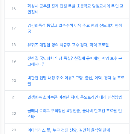
화성시 공무원 징계 민원 폭발 초등학교 담임교사에 폭언 교
16
권침해
김건희특검 통일교 압수수색 이유 주요 혐의 신도대치 천정
17
궁
18
유퀴즈 대장암 명의 박규주 교수 경력, 학력 프로필
전한길 국민의힘 입당 득실? 친길계 윤어게인 계엄 보수 곤
19
고해지나?
박관천 임명 내정 취소 이유? 고향, 출신, 이력, 경력 등 프로
20
필
21
민생회복 소비쿠폰 미성년 자녀, 온오프라인 대리 신청방법
골때녀 G리그 구척장신 4강진출, 불나비 한초임 프로필 인
22
스타
23
아마테라스 뜻, 누구 건진 신당, 김건희 윤석열 관계