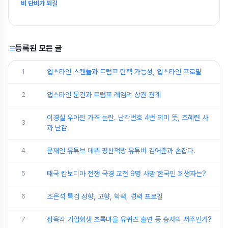
비 단비가 되길
등록된 모든 글
1
엡스타인 스캔들과 트럼프 탄핵 가능성, 엡스타인 프로필
2
앱스타인 문건과 트럼프 레임덕 상관 관계
이경실 우아란 가격 논란. 난각번호 4번 의미 뜻, 조혜련 사
3
과 난감
4
문재인 유튜브 데뷔 평산책방 유튜버 김어준과 손잡다.
5
태국 캄보디아 전쟁 국경 교전 9명 사망 한국인 희생자는?
6
조은석 특검 성향, 고향, 학력, 경력 프로필
7
정육각 기업회생 초록마을 유퀴즈 출연 등 승자의 저주인가?