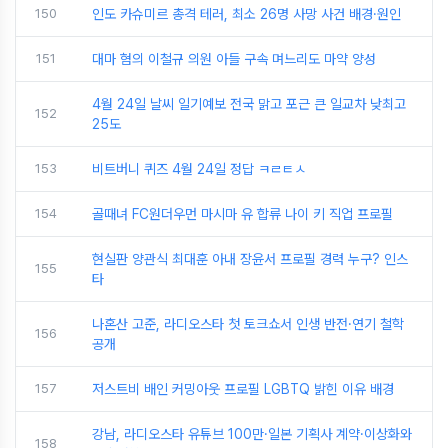
150
인도 카슈미르 총격 테러, 최소 26명 사망 사건 배경·원인
151
대마 혐의 이철규 의원 아들 구속 며느리도 마약 양성
4월 24일 날씨 일기예보 전국 맑고 포근 큰 일교차 낮최고
152
25도
153
비트버니 퀴즈 4월 24일 정답 ㅋㄹㅌㅅ
154
골때녀 FC원더우먼 마시마 유 합류 나이 키 직업 프로필
현실판 양관식 최대훈 아내 장윤서 프로필 경력 누구? 인스
155
타
나혼산 고준, 라디오스타 첫 토크쇼서 인생 반전·연기 철학
156
공개
157
저스트비 배인 커밍아웃 프로필 LGBTQ 밝힌 이유 배경
강남, 라디오스타 유튜브 100만·일본 기획사 계약·이상화와
158