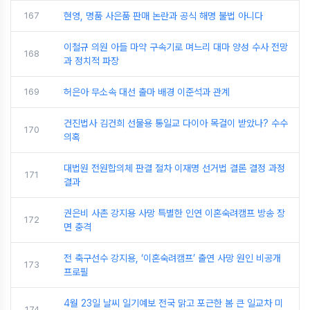
167
현영, 명품 사은품 판매 논란과 공식 해명 불법 아니다
이철규 의원 아들 마약 구속기로 며느리 대마 양성 수사 전망
168
과 정치적 파장
169
허은아 무소속 대선 출마 배경 이준석과 관계
건진법사 김건희 선물용 통일교 다이아 목걸이 받았나? 수수
170
의혹
대법원 전원합의체 판결 절차 이재명 선거법 결론 결정 과정
171
결과
권은비 사촌 강지용 사망 특별한 인연 이혼숙려캠프 방송 장
172
면 충격
전 축구선수 강지용, ‘이혼숙려캠프’ 출연 사망 원인 비공개
173
프로필
4월 23일 날씨 일기예보 전국 맑고 포근한 봄 큰 일교차 미
174