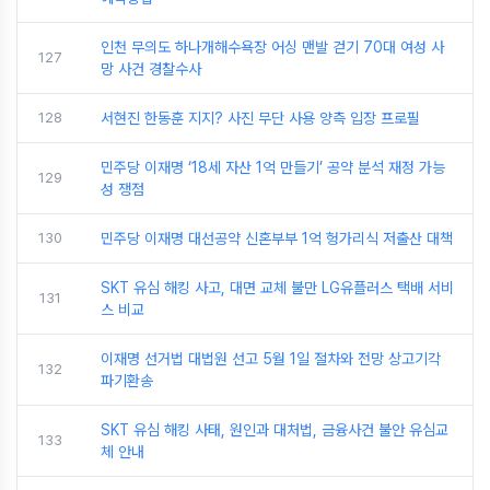
인천 무의도 하나개해수욕장 어싱 맨발 걷기 70대 여성 사
127
망 사건 경찰수사
128
서현진 한동훈 지지? 사진 무단 사용 양측 입장 프로필
민주당 이재명 ‘18세 자산 1억 만들기’ 공약 분석 재정 가능
129
성 쟁점
130
민주당 이재명 대선공약 신혼부부 1억 헝가리식 저출산 대책
SKT 유심 해킹 사고, 대면 교체 불만 LG유플러스 택배 서비
131
스 비교
이재명 선거법 대법원 선고 5월 1일 절차와 전망 상고기각
132
파기환송
SKT 유심 해킹 사태, 원인과 대처법, 금융사건 불안 유심교
133
체 안내