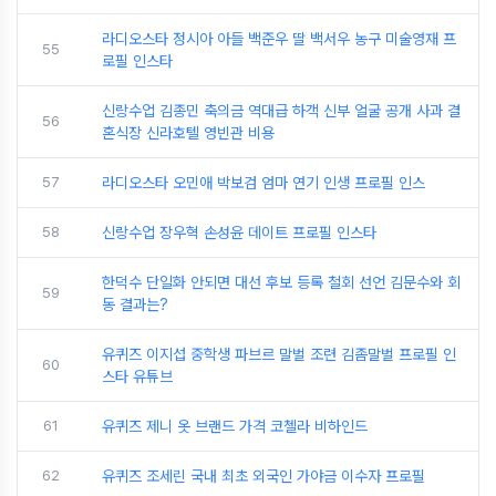
라디오스타 정시아 아들 백준우 딸 백서우 농구 미술영재 프
55
로필 인스타
신랑수업 김종민 축의금 역대급 하객 신부 얼굴 공개 사과 결
56
혼식장 신라호텔 영빈관 비용
57
라디오스타 오민애 박보검 엄마 연기 인생 프로필 인스
58
신랑수업 장우혁 손성윤 데이트 프로필 인스타
한덕수 단일화 안되면 대선 후보 등록 철회 선언 김문수와 회
59
동 결과는?
유퀴즈 이지섭 중학생 파브르 말벌 조련 김좀말벌 프로필 인
60
스타 유튜브
61
유퀴즈 제니 옷 브랜드 가격 코첼라 비하인드
62
유퀴즈 조세린 국내 최초 외국인 가야금 이수자 프로필