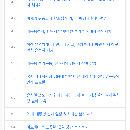
46
하 회사원
47
이재명 위증교사 항소심 연기, 그 배경과 향후 전망
48
대통령선거, 반드시 알아야 할 선거법 사례와 주의사항
아산 무면허 10대 렌터카 사고, 중앙분리대 파편 택시 창문
49
덮쳐 운전자 사망
50
대통령 선거운동, 유권자와 당원의 참여 방법
국힘 비대위원장 김용태 발탁 이유 배경 향후 전망 김문수와
51
관계 프로필
윤석열 포토라인 ? 내란 재판 공개 출석 지상 출입 지하주차
52
장 불허 이유
53
21대 대통령 선거 일정 6.3 대선 본격 시작
54
비트버니 퀴즈 5월 12일 정답 ㄹㅅㅁㅅ