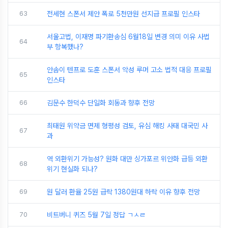
63
전세현 스폰서 제안 폭로 5천만원 선지급 프로필 인스타
서울고법, 이재명 파기환송심 6월18일 변경 의미 이유 사법
64
부 항복했나?
안솜이 텐프로 도훈 스폰서 악성 루머 고소 법적 대응 프로필
65
인스타
66
김문수 한덕수 단일화 회동과 향후 전망
최태원 위약금 면제 형평성 검토, 유심 해킹 사태 대국민 사
67
과
역 외환위기 가능성? 원화 대만 싱가포르 위안화 급등 외환
68
위기 현실화 되나?
69
원 달러 환율 25원 급락 1380원대 하락 이유 향후 전망
70
비트버니 퀴즈 5월 7일 정답 ㄱㅅㄹ