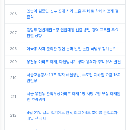
인순이 김종민 신부 공개 사과 노출 후 바로 삭제 비공개 결
206
혼식
김형두 헌법재판소장 권한대행 선출 방법 경력 프로필 주요
207
판결 성향
208
이국종 사과 군의관 강연 문과 발언 논란 국방부 징계는?
209
봉천동 아파트 화재, 화염방사기 방화 용의자 추적 유서 발견
서울교통공사 19조 적자 해결방법, 수도권 지하철 요금 150
210
원인상
서울 봉천동 관악우성아파트 화재 1명 사망 7명 부상 화재원
211
인 추락경위
4월 21일 날씨 일기예보 한낮 최고 26도 초여름 큰일교차
212
내일 전국 비