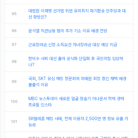
대법원 이재명 선거법 위반 유죄취지 파기환송 민주당과 대
95
선 향방은?
96
윤석열 직권남용 혐의 추가 기소 이유 배경 전망
97
근로장려금 신청 소득요건 자녀장려금 대상 예상 지급
한덕수 사퇴 대선 출마 공식화 단일화 후 국민의힘 입당하
98
나?
국회, SKT 유심 해킹 청문회에 최태원 회장 증인 채택 배경
99
불출석 이유
MBC 뉴스투데이 새로운 얼굴 정슬기 아나운서 학력 경력
100
프로필 인스타
SK텔레콤 해킹 사태, 전체 이용자 2,500만 명 정보 유출 가
101
능성