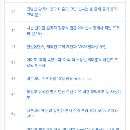
전남친 양육비 청구 미혼모 고민 친부는 딸 존재 몰라 충격
39
고백 분노
나는 반딧불 원곡자 정중식 결혼 예비신부 장재나 직업 프로
40
필 인스타
41
한일톱텐쇼, 제작진 교체 개편과 MBN 불화설 부인
이미도 ‘폭싹 속았수다’ 미숙 역 부상길 최대훈 비하인드 프
42
로필 인스타
43
비트버니 퀴즈 5월 13일 정답 ㅌㅅㄱㄱㅅ
통일교 윤석열 펜스 만남 주선 이유 배경 청탁의혹 등 사실여
44
부
더본코리아 반값 할인전 본사 전액 부담 최대 50% 의미와
45
전망
이상민 재혼 혼인신고 예비신부 누구? 얼굴 프로필 10세 연