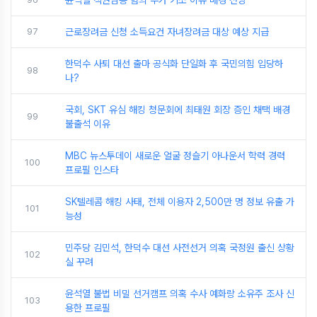
윤석열 직권남용 혐의 추가 기소 이유 배경 전망
97
근로장려금 신청 소득요건 자녀장려금 대상 예상 지급
한덕수 사퇴 대선 출마 공식화 단일화 후 국민의힘 입당하
98
나?
국회, SKT 유심 해킹 청문회에 최태원 회장 증인 채택 배경
99
불출석 이유
MBC 뉴스투데이 새로운 얼굴 정슬기 아나운서 학력 경력
100
프로필 인스타
SK텔레콤 해킹 사태, 전체 이용자 2,500만 명 정보 유출 가
101
능성
민주당 김민석, 한덕수 대선 사전선거 의혹 국정원 출신 상황
102
실 꾸려
윤석열 불법 비밀 선거캠프 의혹 수사 예화랑 소유주 조사 신
103
용한 프로필