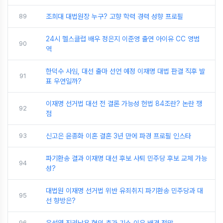
89
조희대 대법원장 누구? 고향 학력 경력 성향 프로필
24시 헬스클럽 배우 정은지 이준영 출연 아이유 CC 영범
90
역
한덕수 사임, 대선 출마 선언 예정 이재명 대법 판결 직후 발
91
표 우연일까?
이재명 선거법 대선 전 결론 가능성 헌법 84조란? 논란 쟁
92
점
93
신고은 윤종화 이혼 결혼 3년 만에 파경 프로필 인스타
파기환송 결과 이재명 대선 후보 사퇴 민주당 후보 교체 가능
94
성?
대법원 이재명 선거법 위반 유죄취지 파기환송 민주당과 대
95
선 향방은?
96