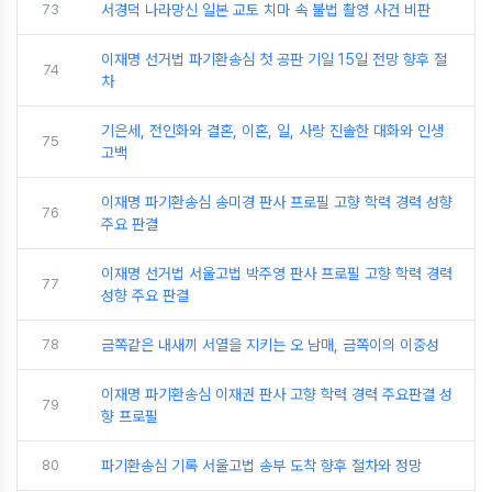
73
서경덕 나라망신 일본 교토 치마 속 불법 촬영 사건 비판
이재명 선거법 파기환송심 첫 공판 기일 15일 전망 향후 절
74
차
기은세, 전인화와 결혼, 이혼, 일, 사랑 진솔한 대화와 인생
75
고백
이재명 파기환송심 송미경 판사 프로필 고향 학력 경력 성향
76
주요 판결
이재명 선거법 서울고법 박주영 판사 프로필 고향 학력 경력
77
성향 주요 판결
78
금쪽같은 내새끼 서열을 지키는 오 남매, 금쪽이의 이중성
이재명 파기환송심 이재권 판사 고향 학력 경력 주요판결 성
79
향 프로필
80
파기환송심 기록 서울고법 송부 도착 향후 절차와 정망