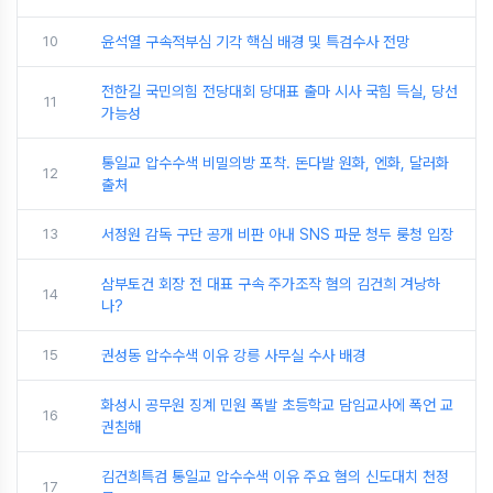
10
윤석열 구속적부심 기각 핵심 배경 및 특검수사 전망
전한길 국민의힘 전당대회 당대표 출마 시사 국힘 득실, 당선
11
가능성
통일교 압수수색 비밀의방 포착. 돈다발 원화, 엔화, 달러화
12
출처
13
서정원 감독 구단 공개 비판 아내 SNS 파문 청두 룽청 입장
삼부토건 회장 전 대표 구속 주가조작 혐의 김건희 겨낭하
14
나?
15
권성동 압수수색 이유 강릉 사무실 수사 배경
화성시 공무원 징계 민원 폭발 초등학교 담임교사에 폭언 교
16
권침해
김건희특검 통일교 압수수색 이유 주요 혐의 신도대치 천정
17