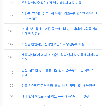
144
우원식 한덕수 작심비판 일침 배경과 파장 이유
이경규, 딸 예림 결혼식에 유재석·강호동만 초대한 이유와 자
145
녀 교육 철학
'카리브밥' 윤남노 이준 류수영 김옥빈 도미니카 공화국 카리
146
브해 짬뽕 완성
147
박상돈 천안시장, 선거법 위반으로 당선무효 확정
세종 파밀리에 더 파크 무순위 청약 단지 입지 특성 시세차익
148
기대
검찰, 문재인 전 대통령 뇌물 혐의 불구속기소 딸 사위 기소
149
유예
150
인도 카슈미르 총격 테러, 최소 26명 사망 사건 배경·원인
151
대마 혐의 이철규 의원 아들 구속 며느리도 마약 양성