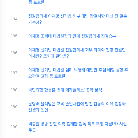
등 프로필
전원합의체 이재명 선거법 회부 대법 판결시한 대선 전 결론
184
가능성?
185
이재명 조희대 대법원장과 관계 전원합의체 진검승부
이재명 선거법 대법원 전원합의체 회부 의미와 전망 전원합
186
의체란? 조희대 결단은?
이재명 선거법 대법원 심리 박영재 대법관 주심 배당 성향 주
187
요판결 고향 등 프로필
188
국민의힘 한동훈 ‘5대 메가폴리스’ 공약 분석
문형배 물려받은 교복 졸업사진에 담긴 감동의 이유 김장하
189
선생과 인연
백종원 방송 갑질 의혹 김재환 감독 폭로 주장 다른PD 사실
190
무근