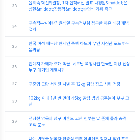
윤희숙 혁신위원장, 1차 인적쇄신 발표 나경원&middot;윤
33
상현&middot;장동혁&middot;송언석 거취 촉구
구속적부심이란? 윤석열 구속적부심 청구한 이유 배경 개념
34
절차
한국 여성 베트남 현지인 폭행 하노이 무인 사진관 포토부스
35
몸싸움
권예지 가해자 오해 억울. 베트남 폭행사건 한국인 여성 신상
36
누구 대기업 계열사?
37
구준엽 근황 서희원 사별 후 12kg 감량 장모 사위 걱정
102kg 아내 1년 반 만에 45kg 감량 방법 공주놀이 부부 고
38
민
전남친 양육비 청구 미혼모 고민 친부는 딸 존재 몰라 충격
39
고백 분노
나는 반딧불 원곡자 정중식 결혼 예비신부 장재나 직업 프로