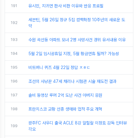
191
유시민, 지귀연 판사 비판 이유와 반응 프로필
세븐틴, 5월 26일 정규 5집 컴백확정 10주년의 새로운 도
192
약
193
수원 곡선동 아파트 모녀 2명 사망사건 경위 유서내용 이유
194
5월 2일 임시공휴일 지정, 5월 황금연휴 될까? 가능성
195
비트버니 퀴즈 4월 22일 정답 ㅈㅎㄷ
196
조선의 사냥꾼 47세 채리나 시험관 시술 재도전 결과
197
솔비 동영상 루머 2억 도난 사건 아버지 응원
198
프란치스코 교황 선종 생애와 업적 주요 개혁
광주FC 사우디 출국 ACLE 8강 알힐랄 이정효 감독 인터뷰
199
각오