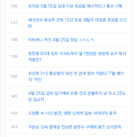
136
최지만 5월 15일 입대 이유 프로필 메이저리그 통산 기록
배구선수 표승주 은퇴 15년 프로 생활의 마침표 프로필 인스
137
타
138
비트버니 퀴즈 4월 25일 정답 ㅅㅇㄷㅋ
평창동 80대 입주 가사도우미 월 1천만원 성관계 요구 형사
139
처벌은?
최상목 2+2 통상협의 대선 전 관세 합의 어렵다 ‘7월 패키
140
지’ 추진
4월 25일 날씨 일기예보 강풍 건조 산불주의 낮 최고 25도
141
큰 일교차
142
드럼통 속 시신 발견, 영화 신세계 일본 사이타마 충격
143
구본승 김숙 열애설 전남편 윤정수 구해줘 홈즈 삼각관계