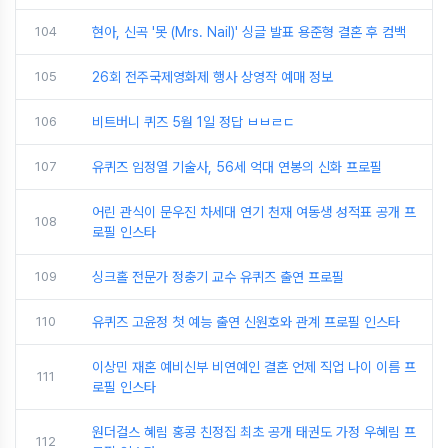
104
현아, 신곡 '못 (Mrs. Nail)' 싱글 발표 용준형 결혼 후 컴백
105
26회 전주국제영화제 행사 상영작 예매 정보
106
비트버니 퀴즈 5월 1일 정답 ㅂㅂㄹㄷ
107
유퀴즈 임정열 기술사, 56세 억대 연봉의 신화 프로필
어린 관식이 문우진 차세대 연기 천재 여동생 성적표 공개 프
108
로필 인스타
109
싱크홀 전문가 정충기 교수 유퀴즈 출연 프로필
110
유퀴즈 고윤정 첫 예능 출연 신원호와 관계 프로필 인스타
이상민 재혼 예비신부 비연예인 결혼 언제 직업 나이 이름 프
111
로필 인스타
원더걸스 혜림 홍콩 친정집 최초 공개 태권도 가정 우혜림 프
112