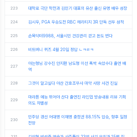
223
대학로 극단 학전과 김민기 대표의 유산 출신 유명 배우 성장
224
김시우, PGA 우승도전 RBC 헤리티지 3R 단독 선두 성적
225
손목닥터9988, 서울시민 건강관리 걷고 돈도 번다
226
비트버니 퀴즈 4월 20일 정답 ㄴㅋㄹㅋ
아는형님 강수진 안지환 남도형 이선 폭싹 속았수다 출연 배
227
역
228
그것이 알고싶다 아산 간호조무사 마약 사망 사건 진실
마라톤 예능 뛰어야 산다 출연진 라인업 방송내용 리뷰 기획
229
의도 차별성
민주당 경선 어대명 이재명 충청권 88.15% 압승, 향후 일정
230
전망
231
김상혁 박성준 역술가 사주풀이 23억 사기 모친과 15평 집