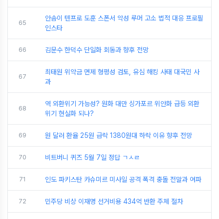
안솜이 텐프로 도훈 스폰서 악성 루머 고소 법적 대응 프로필
65
인스타
66
김문수 한덕수 단일화 회동과 향후 전망
최태원 위약금 면제 형평성 검토, 유심 해킹 사태 대국민 사
67
과
역 외환위기 가능성? 원화 대만 싱가포르 위안화 급등 외환
68
위기 현실화 되나?
69
원 달러 환율 25원 급락 1380원대 하락 이유 향후 전망
70
비트버니 퀴즈 5월 7일 정답 ㄱㅅㄹ
71
인도 파키스탄 카슈미르 미사일 공격 폭격 충돌 전말과 여파
72
민주당 비상 이재명 선거비용 434억 반환 주체 절차