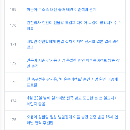
169
허은아 무소속 대선 출마 배경 이준석과 관계
건진법사 김건희 선물용 통일교 다이아 목걸이 받았나? 수수
170
의혹
대법원 전원합의체 판결 절차 이재명 선거법 결론 결정 과정
171
결과
권은비 사촌 강지용 사망 특별한 인연 이혼숙려캠프 방송 장
172
면 충격
전 축구선수 강지용, ‘이혼숙려캠프’ 출연 사망 원인 비공개
173
프로필
4월 23일 날씨 일기예보 전국 맑고 포근한 봄 큰 일교차 미
174
세먼지 좋음
오윤아 싱글맘 일상 발달장애 아들 송민 민증 발급 16세 연
175
하남 연락 후일담