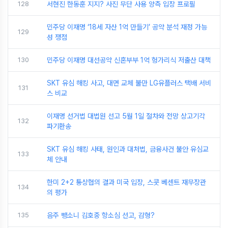
128
서현진 한동훈 지지? 사진 무단 사용 양측 입장 프로필
민주당 이재명 ‘18세 자산 1억 만들기’ 공약 분석 재정 가능
129
성 쟁점
130
민주당 이재명 대선공약 신혼부부 1억 헝가리식 저출산 대책
SKT 유심 해킹 사고, 대면 교체 불만 LG유플러스 택배 서비
131
스 비교
이재명 선거법 대법원 선고 5월 1일 절차와 전망 상고기각
132
파기환송
SKT 유심 해킹 사태, 원인과 대처법, 금융사건 불안 유심교
133
체 안내
한미 2+2 통상협의 결과 미국 입장, 스콧 베센트 재무장관
134
의 평가
135
음주 뺑소니 김호중 항소심 선고, 감형?