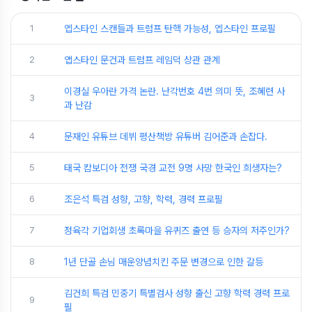
1
엡스타인 스캔들과 트럼프 탄핵 가능성, 엡스타인 프로필
2
앱스타인 문건과 트럼프 레임덕 상관 관계
이경실 우아란 가격 논란. 난각번호 4번 의미 뜻, 조혜련 사
3
과 난감
4
문재인 유튜브 데뷔 평산책방 유튜버 김어준과 손잡다.
5
태국 캄보디아 전쟁 국경 교전 9명 사망 한국인 희생자는?
6
조은석 특검 성향, 고향, 학력, 경력 프로필
7
정육각 기업회생 초록마을 유퀴즈 출연 등 승자의 저주인가?
8
1년 단골 손님 매운양념치킨 주문 변경으로 인한 갈등
김건희 특검 민중기 특별검사 성향 출신 고향 학력 경력 프로
9
필