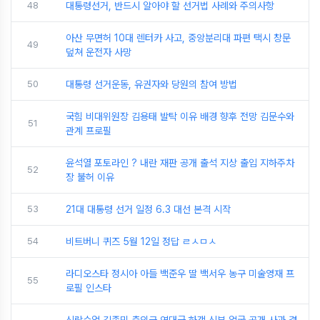
48
대통령선거, 반드시 알아야 할 선거법 사례와 주의사항
아산 무면허 10대 렌터카 사고, 중앙분리대 파편 택시 창문
49
덮쳐 운전자 사망
50
대통령 선거운동, 유권자와 당원의 참여 방법
국힘 비대위원장 김용태 발탁 이유 배경 향후 전망 김문수와
51
관계 프로필
윤석열 포토라인 ? 내란 재판 공개 출석 지상 출입 지하주차
52
장 불허 이유
53
21대 대통령 선거 일정 6.3 대선 본격 시작
54
비트버니 퀴즈 5월 12일 정답 ㄹㅅㅁㅅ
라디오스타 정시아 아들 백준우 딸 백서우 농구 미술영재 프
55
로필 인스타