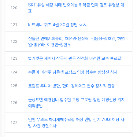
SKT 유심 해킹 사태 번호이동 위약금 면제 검토 유영상 대
120
표
121
비트버니 퀴즈 4월 30일 정답 ㅇㅅ
신들린 연애2 최종회, 채유경-윤상혁, 김윤정-장호암, 하병
122
열-홍유라, 이경언-정현우
123
벌거벗은 세계사 삼국지 관우 신격화 이성원 교수 프로필
124
순돌이 이건주 남동생 프랑스 입양 함수현 함상진 식사
125
트럼프 주니어 방한, 한미 경제외교 변수 정치적 전망
돌싱포맨 예경선녀 함수현 무당 프로필 점집 예경신당 위치
126
예약방법
인천 무의도 하나개해수욕장 어싱 맨발 걷기 70대 여성 사
127
망 사건 경찰수사