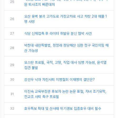
25
원 퇴사조치 빠른대처
오산 옹벽 붕괴 고가도로 가장교차로 사고 차량 2대 매몰 1
26
명 사망
27
식당 신체접촉 후 라이터 휘발유 분신 협박 사건
박찬대 내란특별법, 정청래 정당해산 심판 청구 국민의힘 해
28
산 가능성
모스탄 프로필, 국적, 고향, 직업 대사 임명 가능성, 윤석열
29
접견 불발
30
강선우 낙마 자진사퇴 지명철회 이재명의 결단은?
이진숙 교육부장관 후보자 논란 논문 표절, 자녀 조기유학,
31
전교조 사퇴 촉구 프로필
32
호우특보 확대 및 산사태 위기경보 집중호우 대비 필수