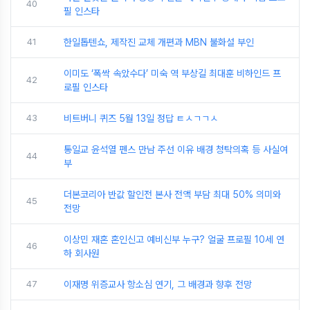
40
필 인스타
41
한일톱텐쇼, 제작진 교체 개편과 MBN 불화설 부인
이미도 ‘폭싹 속았수다’ 미숙 역 부상길 최대훈 비하인드 프
42
로필 인스타
43
비트버니 퀴즈 5월 13일 정답 ㅌㅅㄱㄱㅅ
통일교 윤석열 펜스 만남 주선 이유 배경 청탁의혹 등 사실여
44
부
더본코리아 반값 할인전 본사 전액 부담 최대 50% 의미와
45
전망
이상민 재혼 혼인신고 예비신부 누구? 얼굴 프로필 10세 연
46
하 회사원
47
이재명 위증교사 항소심 연기, 그 배경과 향후 전망