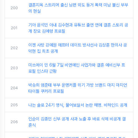
결혼지옥 스트리머 출신 남편 외도 동거 폭력 미납 불신 부부
200
의 현실
기아 윤석민 아내 김수현과 유튜브 출연 연예 결혼 스토리 공
201
개 장모 김예령 프로필
이젠 사랑 강예원 애프터 데이트 방사선사 김상훈 한의사 공
202
덕현 집 최초 공개
미쓰에이 민 6월 7일 비연예인 사업가와 결혼 예비신부 프
203
로필 인스타 근황
박승희 엄준태 부부 운명커플 위기 가방 브랜드 마지 마지언
204
타이틀 쿠커리 프로필
205
나는 솔로 24기 영식, 물어보살서 논란 해명. 비하인드 공개
인순이 김종민 신부 공개 사과 노출 후 바로 삭제 비공개 결
206
혼식