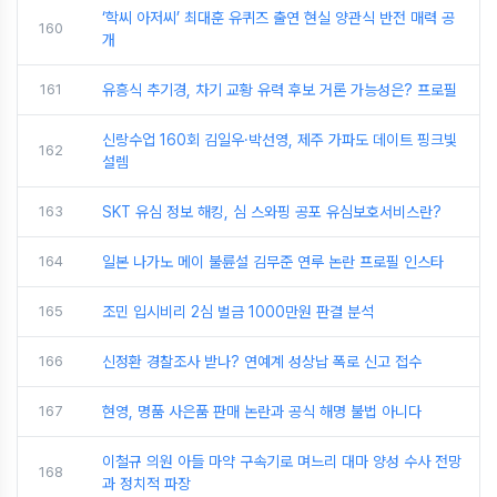
‘학씨 아저씨’ 최대훈 유퀴즈 출연 현실 양관식 반전 매력 공
160
개
161
유흥식 추기경, 차기 교황 유력 후보 거론 가능성은? 프로필
신랑수업 160회 김일우·박선영, 제주 가파도 데이트 핑크빛
162
설렘
163
SKT 유심 정보 해킹, 심 스와핑 공포 유심보호서비스란?
164
일본 나가노 메이 불륜설 김무준 연루 논란 프로필 인스타
165
조민 입시비리 2심 벌금 1000만원 판결 분석
166
신정환 경찰조사 받나? 연예계 성상납 폭로 신고 접수
167
현영, 명품 사은품 판매 논란과 공식 해명 불법 아니다
이철규 의원 아들 마약 구속기로 며느리 대마 양성 수사 전망
168
과 정치적 파장