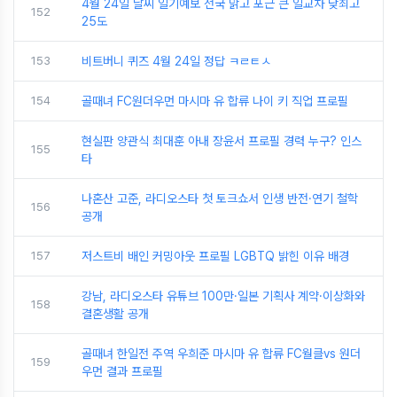
4월 24일 날씨 일기예보 전국 맑고 포근 큰 일교차 낮최고
152
25도
153
비트버니 퀴즈 4월 24일 정답 ㅋㄹㅌㅅ
154
골때녀 FC원더우먼 마시마 유 합류 나이 키 직업 프로필
현실판 양관식 최대훈 아내 장윤서 프로필 경력 누구? 인스
155
타
나혼산 고준, 라디오스타 첫 토크쇼서 인생 반전·연기 철학
156
공개
157
저스트비 배인 커밍아웃 프로필 LGBTQ 밝힌 이유 배경
강남, 라디오스타 유튜브 100만·일본 기획사 계약·이상화와
158
결혼생활 공개
골때녀 한일전 주역 우희준 마시마 유 합류 FC월클vs 원더
159
우먼 결과 프로필