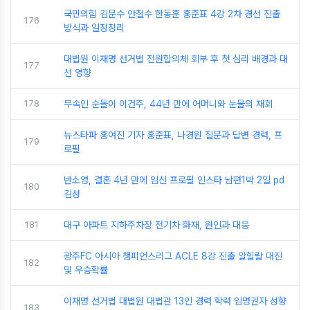
국민의힘 김문수 안철수 한동훈 홍준표 4강 2차 경선 진출
176
방식과 일정정리
대법원 이재명 선거법 전원합의체 회부 후 첫 심리 배경과 대
177
선 영향
178
무속인 순돌이 이건주, 44년 만에 어머니와 눈물의 재회
뉴스타파 홍여진 기자 홍준표, 나경원 질문과 답변 경력, 프
179
로필
반소영, 결혼 4년 만에 임신 프로필 인스타 남편1박 2일 pd
180
김성
181
대구 아파트 지하주차장 전기차 화재, 원인과 대응
광주FC 아시아 챔피언스리그 ACLE 8강 진출 알힐랄 대진
182
및 우승확률
이재명 선거법 대법원 대법관 13인 경력 학력 임명권자 성향
183