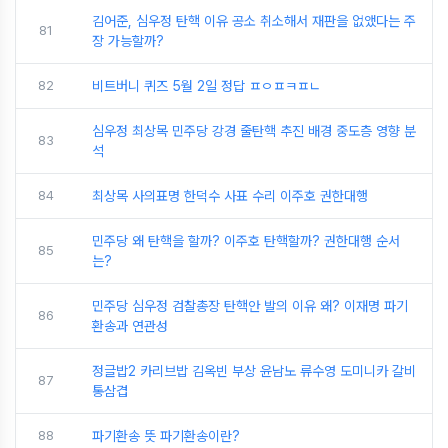
김어준, 심우정 탄핵 이유 공소 취소해서 재판을 없앴다는 주
81
장 가능할까?
82
비트버니 퀴즈 5월 2일 정답 ㅍㅇㅍㅋㅍㄴ
심우정 최상목 민주당 강경 줄탄핵 추진 배경 중도층 영향 분
83
석
84
최상목 사의표명 한덕수 사표 수리 이주호 권한대행
민주당 왜 탄핵을 할까? 이주호 탄핵할까? 권한대행 순서
85
는?
민주당 심우정 검찰총장 탄핵안 발의 이유 왜? 이재명 파기
86
환송과 연관성
정글밥2 카리브밥 김옥빈 부상 윤남노 류수영 도미니카 갈비
87
통삼겹
88
파기환송 뜻 파기환송이란?