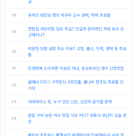
궁
18
유퀴즈 대장암 명의 박규주 교수 경력, 학력 프로필
전한길 국민의힘 입당 득실? 친길계 윤어게인 계엄 보수 곤
19
고해지나?
박관천 임명 내정 취소 이유? 고향, 출신, 이력, 경력 등 프로
20
필
21
민생회복 소비쿠폰 미성년 자녀, 온오프라인 대리 신청방법
골때녀 G리그 구척장신 4강진출, 불나비 한초임 프로필 인
22
스타
23
아마테라스 뜻, 누구 건진 신당, 김건희 윤석열 관계
혼밥 구박 논란 여수 맛집 식당 어디? 유튜브 유난히 오늘 영
24
상
베트남 포토부스 폭행사건 세경하이테크(세경비나) 사과 직