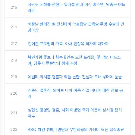
사당귀 시청률 전현무 열애설 성대 여신 홍주연, 왕종근 며느
215
리감
배정남 반려견 벨 전신마비 악성종양 근육암 투병 수술대 건
216
강이상
217
김어준 프로필과 가족, 아내 인정옥 작가에 대하여
복면가왕 꽃보다 향수 8연승 도전 프레즐, 꽃다발, 너드소
218
녀, 잠못 이루는밤의 정체 추정
219
에일리·최시훈 결혼과 악플 논란, 진실과 오해 루머에 눈물
김종민 결혼식, 와이프 나이 이름 직업 아내에 대한 정보 공
220
개
심현섭 정영림 결혼, 사회 이병헌 축가 이문세 성시경 참석
221
여부
222
BBQ 치킨 뷔페, 1만원대 무한리필의 가성비 혁신 음식종류