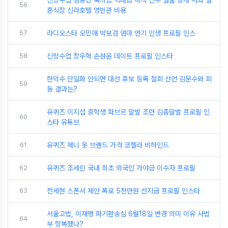
신랑수업 김종민 축의금 역대급 하객 신부 얼굴 공개 사과 결
56
혼식장 신라호텔 영빈관 비용
57
라디오스타 오민애 박보검 엄마 연기 인생 프로필 인스
58
신랑수업 장우혁 손성윤 데이트 프로필 인스타
한덕수 단일화 안되면 대선 후보 등록 철회 선언 김문수와 회
59
동 결과는?
유퀴즈 이지섭 중학생 파브르 말벌 조련 김좀말벌 프로필 인
60
스타 유튜브
61
유퀴즈 제니 옷 브랜드 가격 코첼라 비하인드
62
유퀴즈 조세린 국내 최초 외국인 가야금 이수자 프로필
63
전세현 스폰서 제안 폭로 5천만원 선지급 프로필 인스타
서울고법, 이재명 파기환송심 6월18일 변경 의미 이유 사법
64
부 항복했나?