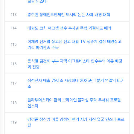
로필 인스타
113
충주맨 장애인도민체전 도시락 논란 사과 배경 대책
114
태권도 코치 여고생 선수 무차별 폭행 기절해도 때려
이재명 선거법 상고심 선고 대법 TV 생중계 결정 배경상고
115
기각 파기환송 주목
윤석열 김건희 부부 자택 아크로비스타 압수수색 이유 배경
116
과 전망
삼성전자 매출 79.1조 사상최대 2025년 1분기 영업익 6.7
117
조
플라투더스카이 환희 브라이언 불화설 주먹 무서워 프로필
118
인스타
강경준 장신영 아들 강정안 연기 지망 사진 얼굴 인스타 프로
119
필