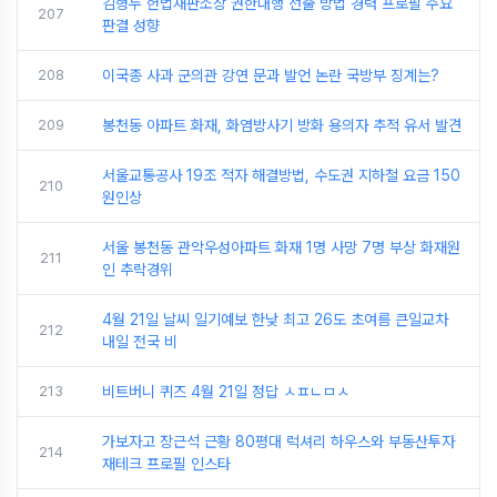
김형두 헌법재판소장 권한대행 선출 방법 경력 프로필 주요
207
판결 성향
208
이국종 사과 군의관 강연 문과 발언 논란 국방부 징계는?
209
봉천동 아파트 화재, 화염방사기 방화 용의자 추적 유서 발견
서울교통공사 19조 적자 해결방법, 수도권 지하철 요금 150
210
원인상
서울 봉천동 관악우성아파트 화재 1명 사망 7명 부상 화재원
211
인 추락경위
4월 21일 날씨 일기예보 한낮 최고 26도 초여름 큰일교차
212
내일 전국 비
213
비트버니 퀴즈 4월 21일 정답 ㅅㅍㄴㅁㅅ
가보자고 장근석 근황 80평대 럭셔리 하우스와 부동산투자
214
재테크 프로필 인스타