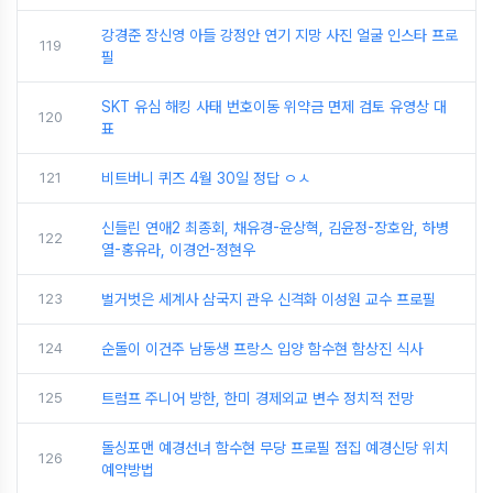
강경준 장신영 아들 강정안 연기 지망 사진 얼굴 인스타 프로
119
필
SKT 유심 해킹 사태 번호이동 위약금 면제 검토 유영상 대
120
표
121
비트버니 퀴즈 4월 30일 정답 ㅇㅅ
신들린 연애2 최종회, 채유경-윤상혁, 김윤정-장호암, 하병
122
열-홍유라, 이경언-정현우
123
벌거벗은 세계사 삼국지 관우 신격화 이성원 교수 프로필
124
순돌이 이건주 남동생 프랑스 입양 함수현 함상진 식사
125
트럼프 주니어 방한, 한미 경제외교 변수 정치적 전망
돌싱포맨 예경선녀 함수현 무당 프로필 점집 예경신당 위치
126
예약방법