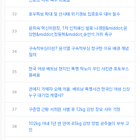
전교조 사퇴 촉구 프로필
32
호우특보 확대 및 산사태 위기경보 집중호우 대비 필수
윤희숙 혁신위원장, 1차 인적쇄신 발표 나경원&middot;윤
33
상현&middot;장동혁&middot;송언석 거취 촉구
구속적부심이란? 윤석열 구속적부심 청구한 이유 배경 개념
34
절차
한국 여성 베트남 현지인 폭행 하노이 무인 사진관 포토부스
35
몸싸움
권예지 가해자 오해 억울. 베트남 폭행사건 한국인 여성 신상
36
누구 대기업 계열사?
37
구준엽 근황 서희원 사별 후 12kg 감량 장모 사위 걱정
102kg 아내 1년 반 만에 45kg 감량 방법 공주놀이 부부 고
38
민