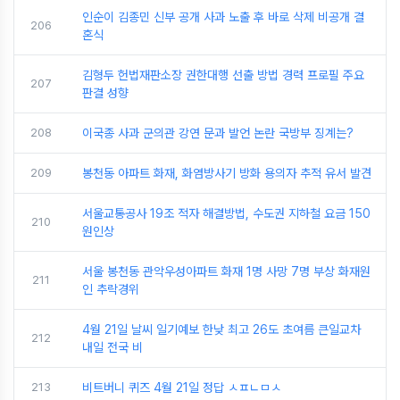
인순이 김종민 신부 공개 사과 노출 후 바로 삭제 비공개 결
206
혼식
김형두 헌법재판소장 권한대행 선출 방법 경력 프로필 주요
207
판결 성향
208
이국종 사과 군의관 강연 문과 발언 논란 국방부 징계는?
209
봉천동 아파트 화재, 화염방사기 방화 용의자 추적 유서 발견
서울교통공사 19조 적자 해결방법, 수도권 지하철 요금 150
210
원인상
서울 봉천동 관악우성아파트 화재 1명 사망 7명 부상 화재원
211
인 추락경위
4월 21일 날씨 일기예보 한낮 최고 26도 초여름 큰일교차
212
내일 전국 비
213
비트버니 퀴즈 4월 21일 정답 ㅅㅍㄴㅁㅅ