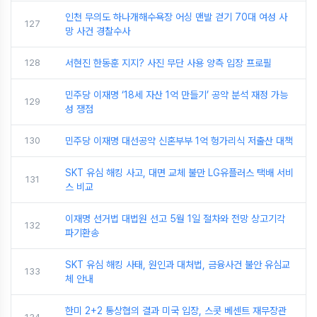
인천 무의도 하나개해수욕장 어싱 맨발 걷기 70대 여성 사
127
망 사건 경찰수사
128
서현진 한동훈 지지? 사진 무단 사용 양측 입장 프로필
민주당 이재명 ‘18세 자산 1억 만들기’ 공약 분석 재정 가능
129
성 쟁점
130
민주당 이재명 대선공약 신혼부부 1억 헝가리식 저출산 대책
SKT 유심 해킹 사고, 대면 교체 불만 LG유플러스 택배 서비
131
스 비교
이재명 선거법 대법원 선고 5월 1일 절차와 전망 상고기각
132
파기환송
SKT 유심 해킹 사태, 원인과 대처법, 금융사건 불안 유심교
133
체 안내
한미 2+2 통상협의 결과 미국 입장, 스콧 베센트 재무장관