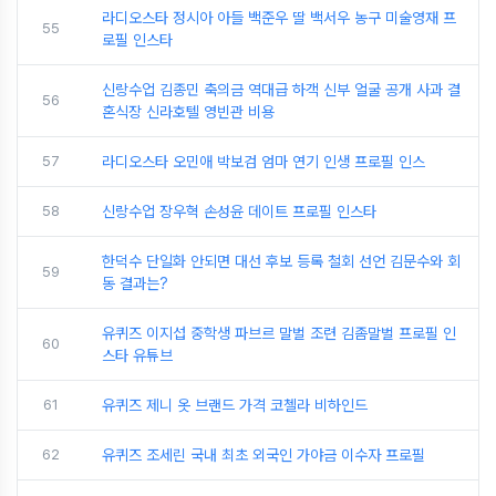
라디오스타 정시아 아들 백준우 딸 백서우 농구 미술영재 프
55
로필 인스타
신랑수업 김종민 축의금 역대급 하객 신부 얼굴 공개 사과 결
56
혼식장 신라호텔 영빈관 비용
57
라디오스타 오민애 박보검 엄마 연기 인생 프로필 인스
58
신랑수업 장우혁 손성윤 데이트 프로필 인스타
한덕수 단일화 안되면 대선 후보 등록 철회 선언 김문수와 회
59
동 결과는?
유퀴즈 이지섭 중학생 파브르 말벌 조련 김좀말벌 프로필 인
60
스타 유튜브
61
유퀴즈 제니 옷 브랜드 가격 코첼라 비하인드
62
유퀴즈 조세린 국내 최초 외국인 가야금 이수자 프로필