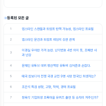
등록된 모든 글
1
엡스타인 스캔들과 트럼프 탄핵 가능성, 엡스타인 프로필
2
앱스타인 문건과 트럼프 레임덕 상관 관계
이경실 우아란 가격 논란. 난각번호 4번 의미 뜻, 조혜련 사
3
과 난감
4
문재인 유튜브 데뷔 평산책방 유튜버 김어준과 손잡다.
5
태국 캄보디아 전쟁 국경 교전 9명 사망 한국인 희생자는?
6
조은석 특검 성향, 고향, 학력, 경력 프로필
7
정육각 기업회생 초록마을 유퀴즈 출연 등 승자의 저주인가?