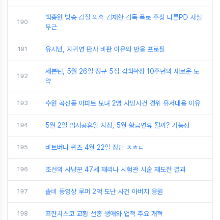
백종원 방송 갑질 의혹 김재환 감독 폭로 주장 다른PD 사실
190
무근
191
유시민, 지귀연 판사 비판 이유와 반응 프로필
세븐틴, 5월 26일 정규 5집 컴백확정 10주년의 새로운 도
192
약
193
수원 곡선동 아파트 모녀 2명 사망사건 경위 유서내용 이유
194
5월 2일 임시공휴일 지정, 5월 황금연휴 될까? 가능성
195
비트버니 퀴즈 4월 22일 정답 ㅈㅎㄷ
196
조선의 사냥꾼 47세 채리나 시험관 시술 재도전 결과
197
솔비 동영상 루머 2억 도난 사건 아버지 응원
198
프란치스코 교황 선종 생애와 업적 주요 개혁