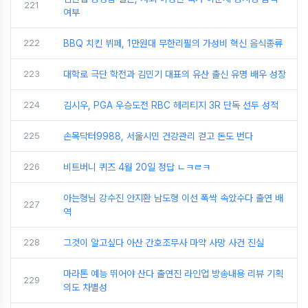
221
여부
222
BBQ 치킨 뷔페, 1만원대 무한리필의 가성비 혁신 음식종류
223
대학로 극단 학전과 김민기 대표의 유산 출신 유명 배우 성장
224
김시우, PGA 우승도전 RBC 헤리티지 3R 단독 선두 성적
225
손목닥터9988, 서울시민 건강관리 걷고 돈도 번다
226
비트버니 퀴즈 4월 20일 정답 ㄴㅋㄹㅋ
아는형님 강수진 안지환 남도형 이선 폭싹 속았수다 출연 배
227
역
228
그것이 알고싶다 아산 간호조무사 마약 사망 사건 진실
마라톤 예능 뛰어야 산다 출연진 라인업 방송내용 리뷰 기획
229
의도 차별성