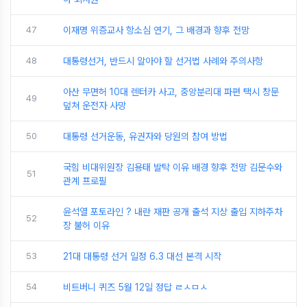
47
이재명 위증교사 항소심 연기, 그 배경과 향후 전망
48
대통령선거, 반드시 알아야 할 선거법 사례와 주의사항
아산 무면허 10대 렌터카 사고, 중앙분리대 파편 택시 창문
49
덮쳐 운전자 사망
50
대통령 선거운동, 유권자와 당원의 참여 방법
국힘 비대위원장 김용태 발탁 이유 배경 향후 전망 김문수와
51
관계 프로필
윤석열 포토라인 ? 내란 재판 공개 출석 지상 출입 지하주차
52
장 불허 이유
53
21대 대통령 선거 일정 6.3 대선 본격 시작
54
비트버니 퀴즈 5월 12일 정답 ㄹㅅㅁㅅ