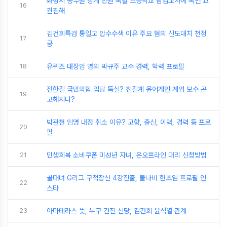
화성시 공무원 징계 민원 폭발 초등학교 담임교사에 폭언 교
16
권침해
김건희특검 통일교 압수수색 이유 주요 혐의 신도대치 천정
17
궁
18
유퀴즈 대장암 명의 박규주 교수 경력, 학력 프로필
전한길 국민의힘 입당 득실? 친길계 윤어게인 계엄 보수 곤
19
고해지나?
박관천 임명 내정 취소 이유? 고향, 출신, 이력, 경력 등 프로
20
필
21
민생회복 소비쿠폰 미성년 자녀, 온오프라인 대리 신청방법
골때녀 G리그 구척장신 4강진출, 불나비 한초임 프로필 인
22
스타
23
아마테라스 뜻, 누구 건진 신당, 김건희 윤석열 관계