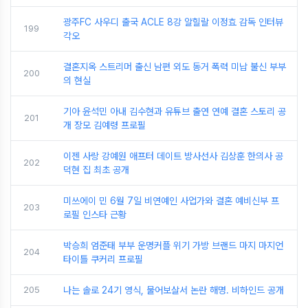
광주FC 사우디 출국 ACLE 8강 알힐랄 이정효 감독 인터뷰
199
각오
결혼지옥 스트리머 출신 남편 외도 동거 폭력 미납 불신 부부
200
의 현실
기아 윤석민 아내 김수현과 유튜브 출연 연예 결혼 스토리 공
201
개 장모 김예령 프로필
이젠 사랑 강예원 애프터 데이트 방사선사 김상훈 한의사 공
202
덕현 집 최초 공개
미쓰에이 민 6월 7일 비연예인 사업가와 결혼 예비신부 프
203
로필 인스타 근황
박승희 엄준태 부부 운명커플 위기 가방 브랜드 마지 마지언
204
타이틀 쿠커리 프로필
205
나는 솔로 24기 영식, 물어보살서 논란 해명. 비하인드 공개