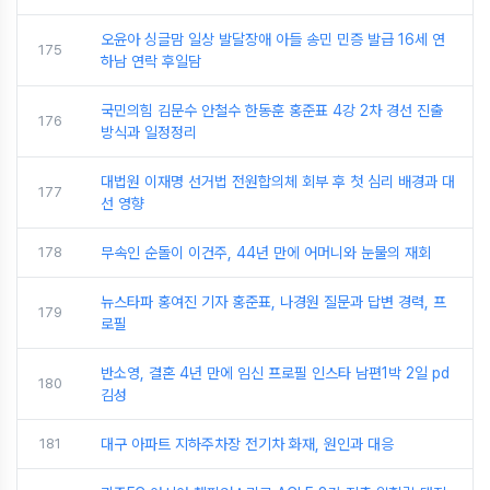
오윤아 싱글맘 일상 발달장애 아들 송민 민증 발급 16세 연
175
하남 연락 후일담
국민의힘 김문수 안철수 한동훈 홍준표 4강 2차 경선 진출
176
방식과 일정정리
대법원 이재명 선거법 전원합의체 회부 후 첫 심리 배경과 대
177
선 영향
178
무속인 순돌이 이건주, 44년 만에 어머니와 눈물의 재회
뉴스타파 홍여진 기자 홍준표, 나경원 질문과 답변 경력, 프
179
로필
반소영, 결혼 4년 만에 임신 프로필 인스타 남편1박 2일 pd
180
김성
181
대구 아파트 지하주차장 전기차 화재, 원인과 대응