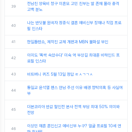
전남친 양육비 청구 미혼모 고민 친부는 딸 존재 몰라 충격
39
고백 분노
나는 반딧불 원곡자 정중식 결혼 예비신부 장재나 직업 프로
40
필 인스타
41
한일톱텐쇼, 제작진 교체 개편과 MBN 불화설 부인
이미도 ‘폭싹 속았수다’ 미숙 역 부상길 최대훈 비하인드 프
42
로필 인스타
43
비트버니 퀴즈 5월 13일 정답 ㅌㅅㄱㄱㅅ
통일교 윤석열 펜스 만남 주선 이유 배경 청탁의혹 등 사실여
44
부
더본코리아 반값 할인전 본사 전액 부담 최대 50% 의미와
45
전망
이상민 재혼 혼인신고 예비신부 누구? 얼굴 프로필 10세 연
46
하 회사원