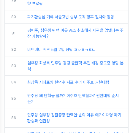
79
향 프로필
80
파기환송심 기록 서울고법 송부 도착 향후 절차와 정망
김어준, 심우정 탄핵 이유 공소 취소해서 재판을 없앴다는 주
81
장 가능할까?
82
비트버니 퀴즈 5월 2일 정답 ㅍㅇㅍㅋㅍㄴ
심우정 최상목 민주당 강경 줄탄핵 추진 배경 중도층 영향 분
83
석
84
최상목 사의표명 한덕수 사표 수리 이주호 권한대행
민주당 왜 탄핵을 할까? 이주호 탄핵할까? 권한대행 순서
85
는?
민주당 심우정 검찰총장 탄핵안 발의 이유 왜? 이재명 파기
86
환송과 연관성