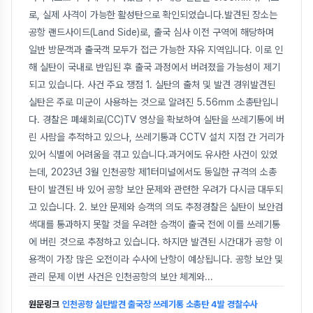
로, 실제 사격이 가능한 활성탄으로 확인되었습니다.발견된 장소는
공항 랜드사이드(Land Side)로, 출국 심사 이전 구역에 해당하며
일반 방문객과 출국객 모두가 접근 가능한 자유 지역입니다. 이로 인
해 실탄이 국내로 반입된 후 출국 과정에서 버려졌을 가능성이 제기
되고 있습니다. 사건 주요 쟁점 1. 실탄의 출처 및 발견 경위발견된
실탄은 주로 미군이 사용하는 것으로 알려진 5.56㎜ 소총탄입니
다. 경찰은 폐쇄회로(CC)TV 영상을 확보하여 실탄을 쓰레기통에 버
린 사람을 추적하고 있으나, 쓰레기통과 CCTV 설치 지점 간 거리가
있어 식별에 어려움을 겪고 있습니다.과거에도 유사한 사건이 있었
는데, 2023년 3월 인천공항 제1터미널에서도 동일한 규격의 소총
탄이 발견된 바 있어 공항 보안 문제와 관련한 우려가 다시금 대두되
고 있습니다. 2. 보안 문제와 승객의 의도 추정경찰은 실탄이 보안검
색대를 통과하지 못할 것을 우려한 승객이 출국 전에 이를 쓰레기통
에 버린 것으로 추정하고 있습니다. 하지만 발견된 시간대가 공항 이
용객이 가장 많은 오전이라 수사에 난항이 예상됩니다. 공항 보안 및
관리 문제 이번 사건은 인천공항의 보안 체계와
...
원문링크
인천공항 실탄발견 출국장 쓰레기통 소총탄 4발 경찰수사