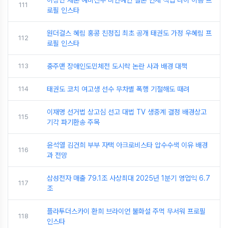
이상민 재혼 예비신부 비연예인 결혼 언제 직업 나이 이름 프
111
로필 인스타
원더걸스 혜림 홍콩 친정집 최초 공개 태권도 가정 우혜림 프
112
로필 인스타
113
충주맨 장애인도민체전 도시락 논란 사과 배경 대책
114
태권도 코치 여고생 선수 무차별 폭행 기절해도 때려
이재명 선거법 상고심 선고 대법 TV 생중계 결정 배경상고
115
기각 파기환송 주목
윤석열 김건희 부부 자택 아크로비스타 압수수색 이유 배경
116
과 전망
삼성전자 매출 79.1조 사상최대 2025년 1분기 영업익 6.7
117
조
플라투더스카이 환희 브라이언 불화설 주먹 무서워 프로필
118
인스타