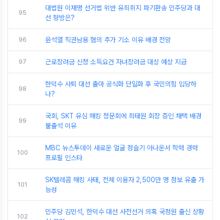
대법원 이재명 선거법 위반 유죄취지 파기환송 민주당과 대
95
선 향방은?
96
윤석열 직권남용 혐의 추가 기소 이유 배경 전망
97
근로장려금 신청 소득요건 자녀장려금 대상 예상 지급
한덕수 사퇴 대선 출마 공식화 단일화 후 국민의힘 입당하
98
나?
국회, SKT 유심 해킹 청문회에 최태원 회장 증인 채택 배경
99
불출석 이유
MBC 뉴스투데이 새로운 얼굴 정슬기 아나운서 학력 경력
100
프로필 인스타
SK텔레콤 해킹 사태, 전체 이용자 2,500만 명 정보 유출 가
101
능성
민주당 김민석, 한덕수 대선 사전선거 의혹 국정원 출신 상황
102