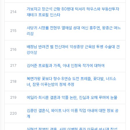
가보자고 장근석 근황 80평대 럭셔리 하우스와 부동산투자
214
재테크 프로필 인스타
사당귀 시청률 전현무 열애설 성대 여신 홍주연, 왕종근 며느
215
리감
배정남 반려견 벨 전신마비 악성종양 근육암 투병 수술대 건
216
강이상
217
김어준 프로필과 가족, 아내 인정옥 작가에 대하여
복면가왕 꽃보다 향수 8연승 도전 프레즐, 꽃다발, 너드소
218
녀, 잠못 이루는밤의 정체 추정
219
에일리·최시훈 결혼과 악플 논란, 진실과 오해 루머에 눈물
김종민 결혼식, 와이프 나이 이름 직업 아내에 대한 정보 공
220
개
심현섭 정영림 결혼, 사회 이병헌 축가 이문세 성시경 참석