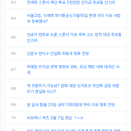
63
전세현 스폰서 제안 폭로 5천만원 선지급 프로필 인스타
서울고법, 이재명 파기환송심 6월18일 변경 의미 이유 사법
64
부 항복했나?
안솜이 텐프로 도훈 스폰서 악성 루머 고소 법적 대응 프로필
65
인스타
66
김문수 한덕수 단일화 회동과 향후 전망
최태원 위약금 면제 형평성 검토, 유심 해킹 사태 대국민 사
67
과
역 외환위기 가능성? 원화 대만 싱가포르 위안화 급등 외환
68
위기 현실화 되나?
69
원 달러 환율 25원 급락 1380원대 하락 이유 향후 전망
70
비트버니 퀴즈 5월 7일 정답 ㄱㅅㄹ
71