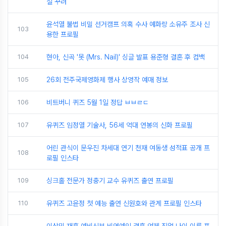
실 꾸려
윤석열 불법 비밀 선거캠프 의혹 수사 예화랑 소유주 조사 신
103
용한 프로필
104
현아, 신곡 '못 (Mrs. Nail)' 싱글 발표 용준형 결혼 후 컴백
105
26회 전주국제영화제 행사 상영작 예매 정보
106
비트버니 퀴즈 5월 1일 정답 ㅂㅂㄹㄷ
107
유퀴즈 임정열 기술사, 56세 억대 연봉의 신화 프로필
어린 관식이 문우진 차세대 연기 천재 여동생 성적표 공개 프
108
로필 인스타
109
싱크홀 전문가 정충기 교수 유퀴즈 출연 프로필
110
유퀴즈 고윤정 첫 예능 출연 신원호와 관계 프로필 인스타