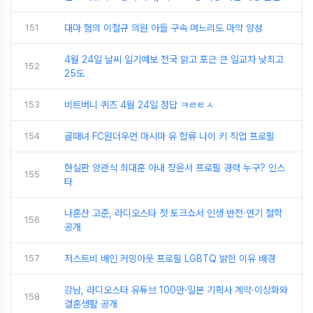
151
대마 혐의 이철규 의원 아들 구속 며느리도 마약 양성
4월 24일 날씨 일기예보 전국 맑고 포근 큰 일교차 낮최고
152
25도
153
비트버니 퀴즈 4월 24일 정답 ㅋㄹㅌㅅ
154
골때녀 FC원더우먼 마시마 유 합류 나이 키 직업 프로필
현실판 양관식 최대훈 아내 장윤서 프로필 경력 누구? 인스
155
타
나혼산 고준, 라디오스타 첫 토크쇼서 인생 반전·연기 철학
156
공개
157
저스트비 배인 커밍아웃 프로필 LGBTQ 밝힌 이유 배경
강남, 라디오스타 유튜브 100만·일본 기획사 계약·이상화와
158
결혼생활 공개