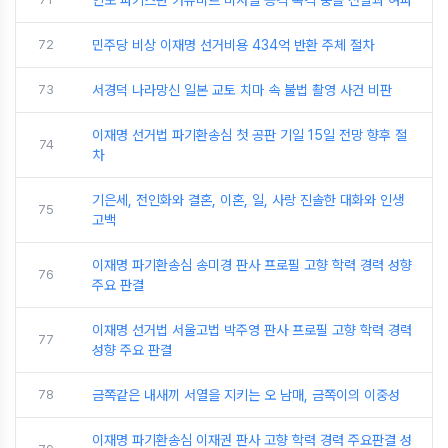
인도 파키스탄 카슈미르 미사일 공격 폭격 충돌 전말과 여파
72
민주당 비상 이재명 선거비용 434억 반환 주체 절차
73
서경덕 나라망신 일본 교토 치마 속 불법 촬영 사건 비판
이재명 선거법 파기환송심 첫 공판 기일 15일 전망 향후 절
74
차
기은세, 전인화와 결혼, 이혼, 일, 사랑 진솔한 대화와 인생
75
고백
이재명 파기환송심 송미경 판사 프로필 고향 학력 경력 성향
76
주요 판결
이재명 선거법 서울고법 박주영 판사 프로필 고향 학력 경력
77
성향 주요 판결
78
금쪽같은 내새끼 서열을 지키는 오 남매, 금쪽이의 이중성
이재명 파기환송심 이재권 판사 고향 학력 경력 주요판결 성