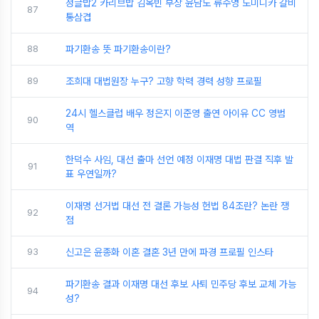
정글밥2 카리브밥 김옥빈 부상 윤남노 류수영 도미니카 갈비
87
통삼겹
88
파기환송 뜻 파기환송이란?
89
조희대 대법원장 누구? 고향 학력 경력 성향 프로필
24시 헬스클럽 배우 정은지 이준영 출연 아이유 CC 영범
90
역
한덕수 사임, 대선 출마 선언 예정 이재명 대법 판결 직후 발
91
표 우연일까?
이재명 선거법 대선 전 결론 가능성 헌법 84조란? 논란 쟁
92
점
93
신고은 윤종화 이혼 결혼 3년 만에 파경 프로필 인스타
파기환송 결과 이재명 대선 후보 사퇴 민주당 후보 교체 가능
94
성?