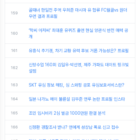
골때녀 한일전 주역 우희준 마시마 유 합류 FC월클vs 원더
159
우먼 결과 프로필
‘학씨 아저씨’ 최대훈 유퀴즈 출연 현실 양관식 반전 매력 공
160
개
161
유흥식 추기경, 차기 교황 유력 후보 거론 가능성은? 프로필
신랑수업 160회 김일우·박선영, 제주 가파도 데이트 핑크빛
162
설렘
163
SKT 유심 정보 해킹, 심 스와핑 공포 유심보호서비스란?
164
일본 나가노 메이 불륜설 김무준 연루 논란 프로필 인스타
165
조민 입시비리 2심 벌금 1000만원 판결 분석
166
신정환 경찰조사 받나? 연예계 성상납 폭로 신고 접수