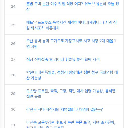
혼밥 구박 논란 여수 맛집 식당 어디? 유튜브 유난히 오늘 영
24
상
베트남 포토부스 폭행사건 세경하이테크(세경비나) 사과 직
25
원 퇴사조치 빠른대처
오산 옹벽 붕괴 고가도로 가장교차로 사고 차량 2대 매몰 1
26
명 사망
27
식당 신체접촉 후 라이터 휘발유 분신 협박 사건
박찬대 내란특별법, 정청래 정당해산 심판 청구 국민의힘 해
28
산 가능성
모스탄 프로필, 국적, 고향, 직업 대사 임명 가능성, 윤석열
29
접견 불발
30
강선우 낙마 자진사퇴 지명철회 이재명의 결단은?
이진숙 교육부장관 후보자 논란 논문 표절, 자녀 조기유학,
31