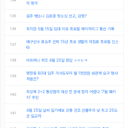
134
의 평가
135
음주 뺑소니 김호중 항소심 선고, 감형?
136
최지만 5월 15일 입대 이유 프로필 메이저리그 통산 기록
배구선수 표승주 은퇴 15년 프로 생활의 마침표 프로필 인스
137
타
138
비트버니 퀴즈 4월 25일 정답 ㅅㅇㄷㅋ
평창동 80대 입주 가사도우미 월 1천만원 성관계 요구 형사
139
처벌은?
최상목 2+2 통상협의 대선 전 관세 합의 어렵다 ‘7월 패키
140
지’ 추진
4월 25일 날씨 일기예보 강풍 건조 산불주의 낮 최고 25도
141
큰 일교차