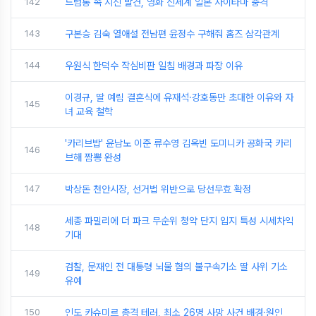
142
드럼통 속 시신 발견, 영화 신세계 일본 사이타마 충격
143
구본승 김숙 열애설 전남편 윤정수 구해줘 홈즈 삼각관계
144
우원식 한덕수 작심비판 일침 배경과 파장 이유
이경규, 딸 예림 결혼식에 유재석·강호동만 초대한 이유와 자
145
녀 교육 철학
'카리브밥' 윤남노 이준 류수영 김옥빈 도미니카 공화국 카리
146
브해 짬뽕 완성
147
박상돈 천안시장, 선거법 위반으로 당선무효 확정
세종 파밀리에 더 파크 무순위 청약 단지 입지 특성 시세차익
148
기대
검찰, 문재인 전 대통령 뇌물 혐의 불구속기소 딸 사위 기소
149
유예
150
인도 카슈미르 총격 테러, 최소 26명 사망 사건 배경·원인