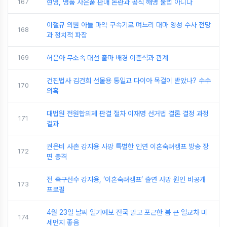
167
현영, 명품 사은품 판매 논란과 공식 해명 불법 아니다
이철규 의원 아들 마약 구속기로 며느리 대마 양성 수사 전망
168
과 정치적 파장
169
허은아 무소속 대선 출마 배경 이준석과 관계
건진법사 김건희 선물용 통일교 다이아 목걸이 받았나? 수수
170
의혹
대법원 전원합의체 판결 절차 이재명 선거법 결론 결정 과정
171
결과
권은비 사촌 강지용 사망 특별한 인연 이혼숙려캠프 방송 장
172
면 충격
전 축구선수 강지용, ‘이혼숙려캠프’ 출연 사망 원인 비공개
173
프로필
4월 23일 날씨 일기예보 전국 맑고 포근한 봄 큰 일교차 미
174
세먼지 좋음