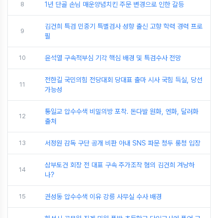
8
1년 단골 손님 매운양념치킨 주문 변경으로 인한 갈등
김건희 특검 민중기 특별검사 성향 출신 고향 학력 경력 프로
9
필
10
윤석열 구속적부심 기각 핵심 배경 및 특검수사 전망
전한길 국민의힘 전당대회 당대표 출마 시사 국힘 득실, 당선
11
가능성
통일교 압수수색 비밀의방 포착. 돈다발 원화, 엔화, 달러화
12
출처
13
서정원 감독 구단 공개 비판 아내 SNS 파문 청두 룽청 입장
삼부토건 회장 전 대표 구속 주가조작 혐의 김건희 겨낭하
14
나?
15
권성동 압수수색 이유 강릉 사무실 수사 배경