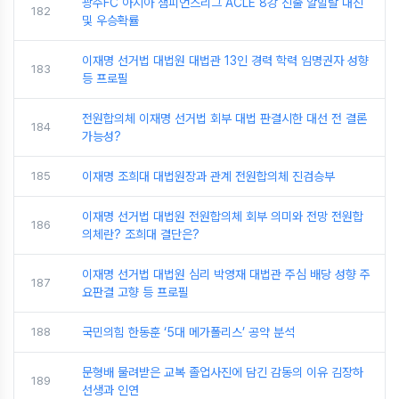
광주FC 아시아 챔피언스리그 ACLE 8강 진출 알힐랄 대진
182
및 우승확률
이재명 선거법 대법원 대법관 13인 경력 학력 임명권자 성향
183
등 프로필
전원합의체 이재명 선거법 회부 대법 판결시한 대선 전 결론
184
가능성?
185
이재명 조희대 대법원장과 관계 전원합의체 진검승부
이재명 선거법 대법원 전원합의체 회부 의미와 전망 전원합
186
의체란? 조희대 결단은?
이재명 선거법 대법원 심리 박영재 대법관 주심 배당 성향 주
187
요판결 고향 등 프로필
188
국민의힘 한동훈 ‘5대 메가폴리스’ 공약 분석
문형배 물려받은 교복 졸업사진에 담긴 감동의 이유 김장하
189
선생과 인연