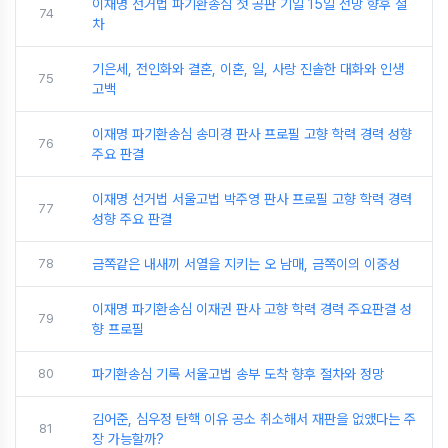
이재명 선거법 파기환송심 첫 공판 기일 15일 전망 향후 절
74
차
기은세, 전인화와 결혼, 이혼, 일, 사랑 진솔한 대화와 인생
75
고백
이재명 파기환송심 송미경 판사 프로필 고향 학력 경력 성향
76
주요 판결
이재명 선거법 서울고법 박주영 판사 프로필 고향 학력 경력
77
성향 주요 판결
78
금쪽같은 내새끼 서열을 지키는 오 남매, 금쪽이의 이중성
이재명 파기환송심 이재권 판사 고향 학력 경력 주요판결 성
79
향 프로필
80
파기환송심 기록 서울고법 송부 도착 향후 절차와 정망
김어준, 심우정 탄핵 이유 공소 취소해서 재판을 없앴다는 주
81
장 가능할까?