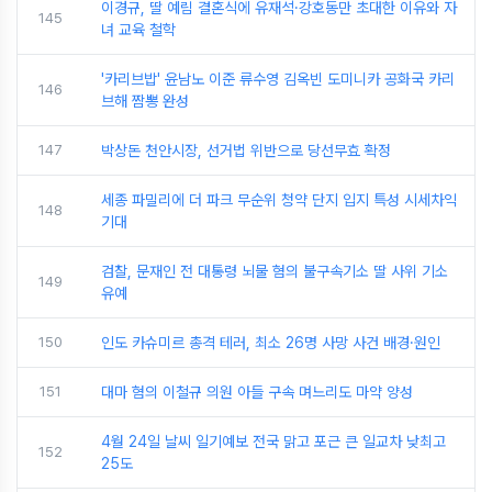
이경규, 딸 예림 결혼식에 유재석·강호동만 초대한 이유와 자
145
녀 교육 철학
'카리브밥' 윤남노 이준 류수영 김옥빈 도미니카 공화국 카리
146
브해 짬뽕 완성
147
박상돈 천안시장, 선거법 위반으로 당선무효 확정
세종 파밀리에 더 파크 무순위 청약 단지 입지 특성 시세차익
148
기대
검찰, 문재인 전 대통령 뇌물 혐의 불구속기소 딸 사위 기소
149
유예
150
인도 카슈미르 총격 테러, 최소 26명 사망 사건 배경·원인
151
대마 혐의 이철규 의원 아들 구속 며느리도 마약 양성
4월 24일 날씨 일기예보 전국 맑고 포근 큰 일교차 낮최고
152
25도