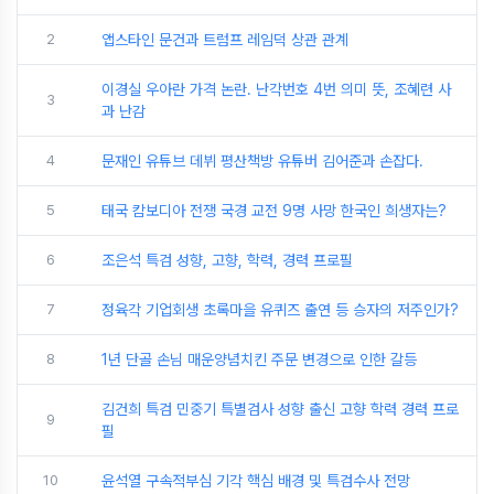
2
앱스타인 문건과 트럼프 레임덕 상관 관계
이경실 우아란 가격 논란. 난각번호 4번 의미 뜻, 조혜련 사
3
과 난감
4
문재인 유튜브 데뷔 평산책방 유튜버 김어준과 손잡다.
5
태국 캄보디아 전쟁 국경 교전 9명 사망 한국인 희생자는?
6
조은석 특검 성향, 고향, 학력, 경력 프로필
7
정육각 기업회생 초록마을 유퀴즈 출연 등 승자의 저주인가?
8
1년 단골 손님 매운양념치킨 주문 변경으로 인한 갈등
김건희 특검 민중기 특별검사 성향 출신 고향 학력 경력 프로
9
필
10
윤석열 구속적부심 기각 핵심 배경 및 특검수사 전망