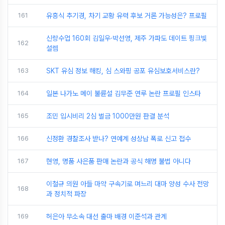
161
유흥식 추기경, 차기 교황 유력 후보 거론 가능성은? 프로필
신랑수업 160회 김일우·박선영, 제주 가파도 데이트 핑크빛
162
설렘
163
SKT 유심 정보 해킹, 심 스와핑 공포 유심보호서비스란?
164
일본 나가노 메이 불륜설 김무준 연루 논란 프로필 인스타
165
조민 입시비리 2심 벌금 1000만원 판결 분석
166
신정환 경찰조사 받나? 연예계 성상납 폭로 신고 접수
167
현영, 명품 사은품 판매 논란과 공식 해명 불법 아니다
이철규 의원 아들 마약 구속기로 며느리 대마 양성 수사 전망
168
과 정치적 파장
169
허은아 무소속 대선 출마 배경 이준석과 관계