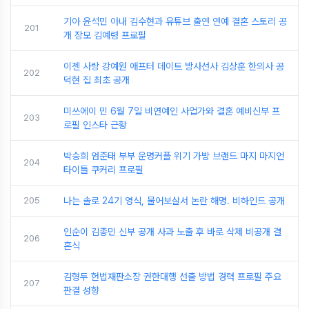
기아 윤석민 아내 김수현과 유튜브 출연 연예 결혼 스토리 공
201
개 장모 김예령 프로필
이젠 사랑 강예원 애프터 데이트 방사선사 김상훈 한의사 공
202
덕현 집 최초 공개
미쓰에이 민 6월 7일 비연예인 사업가와 결혼 예비신부 프
203
로필 인스타 근황
박승희 엄준태 부부 운명커플 위기 가방 브랜드 마지 마지언
204
타이틀 쿠커리 프로필
205
나는 솔로 24기 영식, 물어보살서 논란 해명. 비하인드 공개
인순이 김종민 신부 공개 사과 노출 후 바로 삭제 비공개 결
206
혼식
김형두 헌법재판소장 권한대행 선출 방법 경력 프로필 주요
207
판결 성향