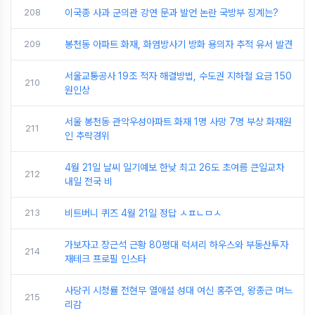
208
이국종 사과 군의관 강연 문과 발언 논란 국방부 징계는?
209
봉천동 아파트 화재, 화염방사기 방화 용의자 추적 유서 발견
서울교통공사 19조 적자 해결방법, 수도권 지하철 요금 150
210
원인상
서울 봉천동 관악우성아파트 화재 1명 사망 7명 부상 화재원
211
인 추락경위
4월 21일 날씨 일기예보 한낮 최고 26도 초여름 큰일교차
212
내일 전국 비
213
비트버니 퀴즈 4월 21일 정답 ㅅㅍㄴㅁㅅ
가보자고 장근석 근황 80평대 럭셔리 하우스와 부동산투자
214
재테크 프로필 인스타
사당귀 시청률 전현무 열애설 성대 여신 홍주연, 왕종근 며느
215
리감