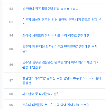
82
비트버니 퀴즈 5월 2일 정답 ㅍㅇㅍㅋㅍㄴ
심우정 최상목 민주당 강경 줄탄핵 추진 배경 중도층 영향 분
83
석
84
최상목 사의표명 한덕수 사표 수리 이주호 권한대행
민주당 왜 탄핵을 할까? 이주호 탄핵할까? 권한대행 순서
85
는?
민주당 심우정 검찰총장 탄핵안 발의 이유 왜? 이재명 파기
86
환송과 연관성
정글밥2 카리브밥 김옥빈 부상 윤남노 류수영 도미니카 갈비
87
통삼겹
88
파기환송 뜻 파기환송이란?
89
조희대 대법원장 누구? 고향 학력 경력 성향 프로필