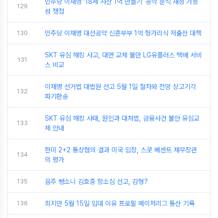
민주당 이재명 ‘18세 자산 1억 만들기’ 공약 분석 재정 가능
129
성 쟁점
130
민주당 이재명 대선공약 신혼부부 1억 헝가리식 저출산 대책
SKT 유심 해킹 사고, 대면 교체 불만 LG유플러스 택배 서비
131
스 비교
이재명 선거법 대법원 선고 5월 1일 절차와 전망 상고기각
132
파기환송
SKT 유심 해킹 사태, 원인과 대처법, 금융사건 불안 유심교
133
체 안내
한미 2+2 통상협의 결과 미국 입장, 스콧 베센트 재무장관
134
의 평가
135
음주 뺑소니 김호중 항소심 선고, 감형?
136
최지만 5월 15일 입대 이유 프로필 메이저리그 통산 기록