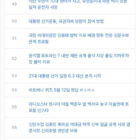
아산 무면허 10대 렌터카 사고, 중앙분리대 파편 택시 창문
49
덮쳐 운전자 사망
50
대통령 선거운동, 유권자와 당원의 참여 방법
국힘 비대위원장 김용태 발탁 이유 배경 향후 전망 김문수와
51
관계 프로필
윤석열 포토라인 ? 내란 재판 공개 출석 지상 출입 지하주차
52
장 불허 이유
53
21대 대통령 선거 일정 6.3 대선 본격 시작
54
비트버니 퀴즈 5월 12일 정답 ㄹㅅㅁㅅ
라디오스타 정시아 아들 백준우 딸 백서우 농구 미술영재 프
55
로필 인스타
신랑수업 김종민 축의금 역대급 하객 신부 얼굴 공개 사과 결
56
혼식장 신라호텔 영빈관 비용