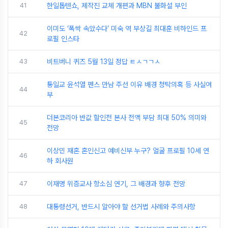
41
한일톱텐쇼, 제작진 교체 개편과 MBN 불화설 부인
이미도 ‘폭싹 속았수다’ 미숙 역 부상길 최대훈 비하인드 프
42
로필 인스타
43
비트버니 퀴즈 5월 13일 정답 ㅌㅅㄱㄱㅅ
통일교 윤석열 펜스 만남 주선 이유 배경 청탁의혹 등 사실여
44
부
더본코리아 반값 할인전 본사 전액 부담 최대 50% 의미와
45
전망
이상민 재혼 혼인신고 예비신부 누구? 얼굴 프로필 10세 연
46
하 회사원
47
이재명 위증교사 항소심 연기, 그 배경과 향후 전망
48
대통령선거, 반드시 알아야 할 선거법 사례와 주의사항