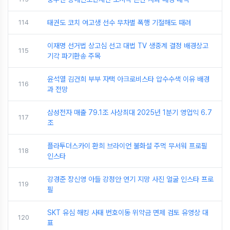
114
태권도 코치 여고생 선수 무차별 폭행 기절해도 때려
이재명 선거법 상고심 선고 대법 TV 생중계 결정 배경상고
115
기각 파기환송 주목
윤석열 김건희 부부 자택 아크로비스타 압수수색 이유 배경
116
과 전망
삼성전자 매출 79.1조 사상최대 2025년 1분기 영업익 6.7
117
조
플라투더스카이 환희 브라이언 불화설 주먹 무서워 프로필
118
인스타
강경준 장신영 아들 강정안 연기 지망 사진 얼굴 인스타 프로
119
필
SKT 유심 해킹 사태 번호이동 위약금 면제 검토 유영상 대
120
표