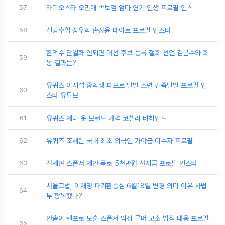
57
라디오스타 오민애 박보검 엄마 연기 인생 프로필 인스
58
신랑수업 장우혁 손성윤 데이트 프로필 인스타
한덕수 단일화 안되면 대선 후보 등록 철회 선언 김문수와 회
59
동 결과는?
유퀴즈 이지섭 중학생 파브르 말벌 조련 김좀말벌 프로필 인
60
스타 유튜브
61
유퀴즈 제니 옷 브랜드 가격 코첼라 비하인드
62
유퀴즈 조세린 국내 최초 외국인 가야금 이수자 프로필
63
전세현 스폰서 제안 폭로 5천만원 선지급 프로필 인스타
서울고법, 이재명 파기환송심 6월18일 변경 의미 이유 사법
64
부 항복했나?
안솜이 텐프로 도훈 스폰서 악성 루머 고소 법적 대응 프로필
65