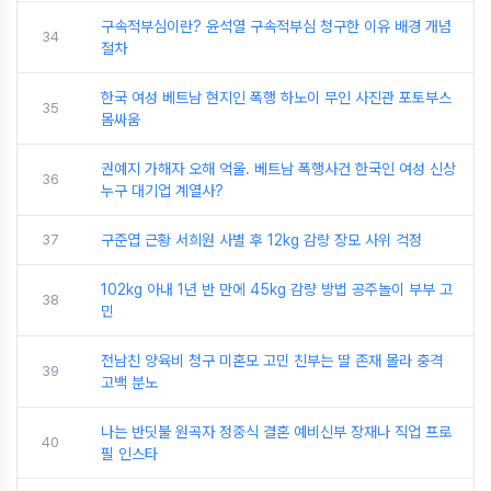
구속적부심이란? 윤석열 구속적부심 청구한 이유 배경 개념
34
절차
한국 여성 베트남 현지인 폭행 하노이 무인 사진관 포토부스
35
몸싸움
권예지 가해자 오해 억울. 베트남 폭행사건 한국인 여성 신상
36
누구 대기업 계열사?
37
구준엽 근황 서희원 사별 후 12kg 감량 장모 사위 걱정
102kg 아내 1년 반 만에 45kg 감량 방법 공주놀이 부부 고
38
민
전남친 양육비 청구 미혼모 고민 친부는 딸 존재 몰라 충격
39
고백 분노
나는 반딧불 원곡자 정중식 결혼 예비신부 장재나 직업 프로
40
필 인스타