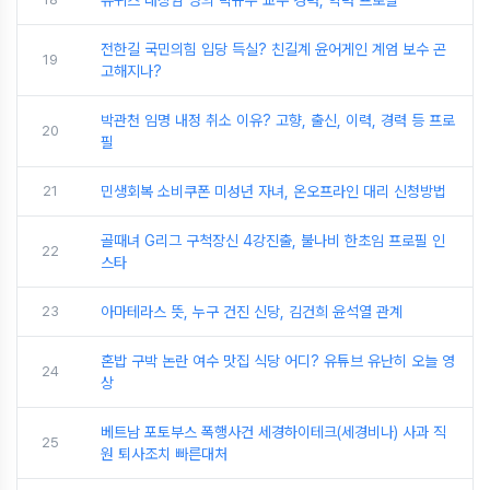
유퀴즈 대장암 명의 박규주 교수 경력, 학력 프로필
전한길 국민의힘 입당 득실? 친길계 윤어게인 계엄 보수 곤
19
고해지나?
박관천 임명 내정 취소 이유? 고향, 출신, 이력, 경력 등 프로
20
필
21
민생회복 소비쿠폰 미성년 자녀, 온오프라인 대리 신청방법
골때녀 G리그 구척장신 4강진출, 불나비 한초임 프로필 인
22
스타
23
아마테라스 뜻, 누구 건진 신당, 김건희 윤석열 관계
혼밥 구박 논란 여수 맛집 식당 어디? 유튜브 유난히 오늘 영
24
상
베트남 포토부스 폭행사건 세경하이테크(세경비나) 사과 직
25
원 퇴사조치 빠른대처