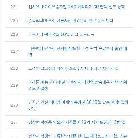
224
김시우, PGA 우승도전 RBC 헤리티지 3R 단독 선두 성적
225
손목닥터9988, 서울시민 건강관리 걷고 돈도 번다
226
비트버니 퀴즈 4월 20일 정답 ㄴㅋㄹㅋ
아는형님 강수진 안지환 남도형 이선 폭싹 속았수다 출연 배
227
역
228
그것이 알고싶다 아산 간호조무사 마약 사망 사건 진실
마라톤 예능 뛰어야 산다 출연진 라인업 방송내용 리뷰 기획
229
의도 차별성
민주당 경선 어대명 이재명 충청권 88.15% 압승, 향후 일정
230
전망
231
김상혁 박성준 역술가 사주풀이 23억 사기 모친과 15평 집
전참시 박경림 거룩한밤 데몬 헌터스 제작보고회 진행, 쇼뮤