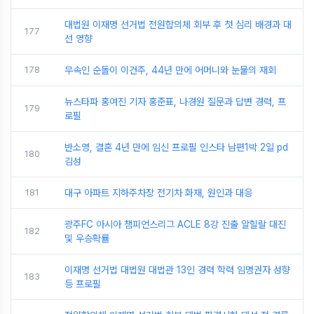
대법원 이재명 선거법 전원합의체 회부 후 첫 심리 배경과 대
177
선 영향
178
무속인 순돌이 이건주, 44년 만에 어머니와 눈물의 재회
뉴스타파 홍여진 기자 홍준표, 나경원 질문과 답변 경력, 프
179
로필
반소영, 결혼 4년 만에 임신 프로필 인스타 남편1박 2일 pd
180
김성
181
대구 아파트 지하주차장 전기차 화재, 원인과 대응
광주FC 아시아 챔피언스리그 ACLE 8강 진출 알힐랄 대진
182
및 우승확률
이재명 선거법 대법원 대법관 13인 경력 학력 임명권자 성향
183
등 프로필