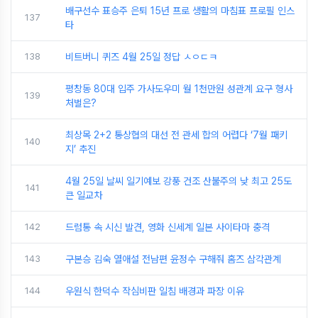
배구선수 표승주 은퇴 15년 프로 생활의 마침표 프로필 인스
137
타
138
비트버니 퀴즈 4월 25일 정답 ㅅㅇㄷㅋ
평창동 80대 입주 가사도우미 월 1천만원 성관계 요구 형사
139
처벌은?
최상목 2+2 통상협의 대선 전 관세 합의 어렵다 ‘7월 패키
140
지’ 추진
4월 25일 날씨 일기예보 강풍 건조 산불주의 낮 최고 25도
141
큰 일교차
142
드럼통 속 시신 발견, 영화 신세계 일본 사이타마 충격
143
구본승 김숙 열애설 전남편 윤정수 구해줘 홈즈 삼각관계
144
우원식 한덕수 작심비판 일침 배경과 파장 이유