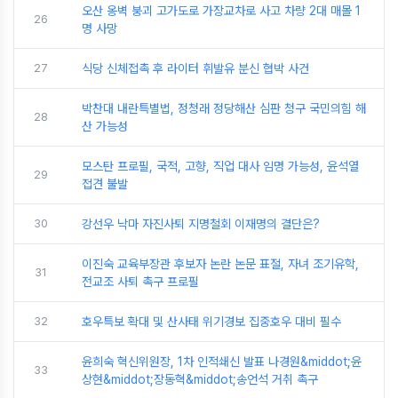
오산 옹벽 붕괴 고가도로 가장교차로 사고 차량 2대 매몰 1
26
명 사망
27
식당 신체접촉 후 라이터 휘발유 분신 협박 사건
박찬대 내란특별법, 정청래 정당해산 심판 청구 국민의힘 해
28
산 가능성
모스탄 프로필, 국적, 고향, 직업 대사 임명 가능성, 윤석열
29
접견 불발
30
강선우 낙마 자진사퇴 지명철회 이재명의 결단은?
이진숙 교육부장관 후보자 논란 논문 표절, 자녀 조기유학,
31
전교조 사퇴 촉구 프로필
32
호우특보 확대 및 산사태 위기경보 집중호우 대비 필수
윤희숙 혁신위원장, 1차 인적쇄신 발표 나경원&middot;윤
33
상현&middot;장동혁&middot;송언석 거취 촉구