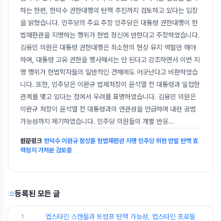
하는 한편, 한덕수 권한대행의 탄핵 추진까지 검토하고 있다는 입장
을 밝혔습니다. 민주당의 주요 주장 민주당은 대통령 권한대행이 헌
법재판관을 지명하는 행위가 헌법 정신에 반한다고 주장하였습니다.
김용민 의원은 대통령 권한대행은 최소한의 현상 유지 역할만 해야
하며, 대통령 고유 권한을 행사해서는 안 된다고 강조하면서 이번 지
명 행위가 헌법학자들의 일반적인 견해에도 어긋난다고 비판하였습
니다. 또한, 민주당은 이완규 법제처장이 윤석열 전 대통령과 밀접한
관계를 맺고 있다는 점에서 우려를 표명하였습니다. 김용민 의원은
이완규 처장이 윤석열 전 대통령과의 연관성을 언급하며 내란 공범
가능성까지 제기하였습니다. 민주당 의원들의 개별 반응
...
원문링크
한덕수 이완규 함상훈 헌법재판관 지명 민주당 위헌 반발 탄핵 효
력정지 가처분 검토중
등록된 모든 글
1
엡스타인 스캔들과 트럼프 탄핵 가능성, 엡스타인 프로필