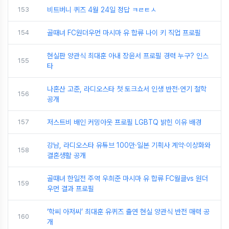
153
비트버니 퀴즈 4월 24일 정답 ㅋㄹㅌㅅ
154
골때녀 FC원더우먼 마시마 유 합류 나이 키 직업 프로필
현실판 양관식 최대훈 아내 장윤서 프로필 경력 누구? 인스
155
타
나혼산 고준, 라디오스타 첫 토크쇼서 인생 반전·연기 철학
156
공개
157
저스트비 배인 커밍아웃 프로필 LGBTQ 밝힌 이유 배경
강남, 라디오스타 유튜브 100만·일본 기획사 계약·이상화와
158
결혼생활 공개
골때녀 한일전 주역 우희준 마시마 유 합류 FC월클vs 원더
159
우먼 결과 프로필
‘학씨 아저씨’ 최대훈 유퀴즈 출연 현실 양관식 반전 매력 공
160
개