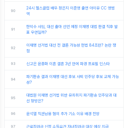
24시 헬스클럽 배우 정은지 이준영 출연 아이유 CC 영범
90
역
한덕수 사임, 대선 출마 선언 예정 이재명 대법 판결 직후 발
91
표 우연일까?
이재명 선거법 대선 전 결론 가능성 헌법 84조란? 논란 쟁
92
점
93
신고은 윤종화 이혼 결혼 3년 만에 파경 프로필 인스타
파기환송 결과 이재명 대선 후보 사퇴 민주당 후보 교체 가능
94
성?
대법원 이재명 선거법 위반 유죄취지 파기환송 민주당과 대
95
선 향방은?
96
윤석열 직권남용 혐의 추가 기소 이유 배경 전망
97
근로장려금 신청 소득요건 자녀장려금 대상 예상 지급