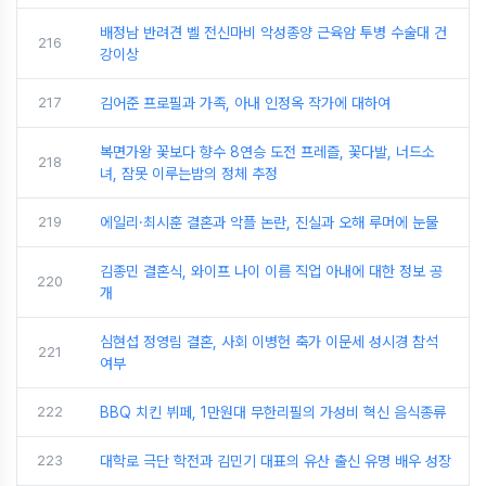
배정남 반려견 벨 전신마비 악성종양 근육암 투병 수술대 건
216
강이상
217
김어준 프로필과 가족, 아내 인정옥 작가에 대하여
복면가왕 꽃보다 향수 8연승 도전 프레즐, 꽃다발, 너드소
218
녀, 잠못 이루는밤의 정체 추정
219
에일리·최시훈 결혼과 악플 논란, 진실과 오해 루머에 눈물
김종민 결혼식, 와이프 나이 이름 직업 아내에 대한 정보 공
220
개
심현섭 정영림 결혼, 사회 이병헌 축가 이문세 성시경 참석
221
여부
222
BBQ 치킨 뷔페, 1만원대 무한리필의 가성비 혁신 음식종류
223
대학로 극단 학전과 김민기 대표의 유산 출신 유명 배우 성장