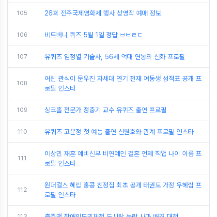
105
26회 전주국제영화제 행사 상영작 예매 정보
106
비트버니 퀴즈 5월 1일 정답 ㅂㅂㄹㄷ
107
유퀴즈 임정열 기술사, 56세 억대 연봉의 신화 프로필
어린 관식이 문우진 차세대 연기 천재 여동생 성적표 공개 프
108
로필 인스타
109
싱크홀 전문가 정충기 교수 유퀴즈 출연 프로필
110
유퀴즈 고윤정 첫 예능 출연 신원호와 관계 프로필 인스타
이상민 재혼 예비신부 비연예인 결혼 언제 직업 나이 이름 프
111
로필 인스타
원더걸스 혜림 홍콩 친정집 최초 공개 태권도 가정 우혜림 프
112
로필 인스타
113
충주맨 장애인도민체전 도시락 논란 사과 배경 대책