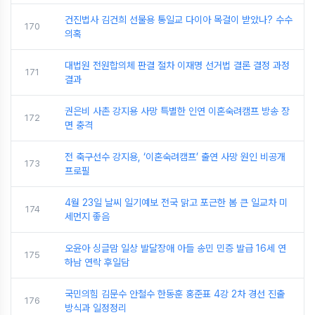
건진법사 김건희 선물용 통일교 다이아 목걸이 받았나? 수수
170
의혹
대법원 전원합의체 판결 절차 이재명 선거법 결론 결정 과정
171
결과
권은비 사촌 강지용 사망 특별한 인연 이혼숙려캠프 방송 장
172
면 충격
전 축구선수 강지용, ‘이혼숙려캠프’ 출연 사망 원인 비공개
173
프로필
4월 23일 날씨 일기예보 전국 맑고 포근한 봄 큰 일교차 미
174
세먼지 좋음
오윤아 싱글맘 일상 발달장애 아들 송민 민증 발급 16세 연
175
하남 연락 후일담
국민의힘 김문수 안철수 한동훈 홍준표 4강 2차 경선 진출
176
방식과 일정정리