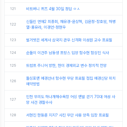
121
비트버니 퀴즈 4월 30일 정답 ㅇㅅ
신들린 연애2 최종회, 채유경-윤상혁, 김윤정-장호암, 하병
122
열-홍유라, 이경언-정현우
123
벌거벗은 세계사 삼국지 관우 신격화 이성원 교수 프로필
124
순돌이 이건주 남동생 프랑스 입양 함수현 함상진 식사
125
트럼프 주니어 방한, 한미 경제외교 변수 정치적 전망
돌싱포맨 예경선녀 함수현 무당 프로필 점집 예경신당 위치
126
예약방법
인천 무의도 하나개해수욕장 어싱 맨발 걷기 70대 여성 사
127
망 사건 경찰수사
128
서현진 한동훈 지지? 사진 무단 사용 양측 입장 프로필