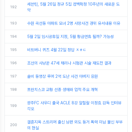
세븐틴, 5월 26일 정규 5집 컴백확정 10주년의 새로운 도
192
약
193
수원 곡선동 아파트 모녀 2명 사망사건 경위 유서내용 이유
194
5월 2일 임시공휴일 지정, 5월 황금연휴 될까? 가능성
195
비트버니 퀴즈 4월 22일 정답 ㅈㅎㄷ
196
조선의 사냥꾼 47세 채리나 시험관 시술 재도전 결과
197
솔비 동영상 루머 2억 도난 사건 아버지 응원
198
프란치스코 교황 선종 생애와 업적 주요 개혁
광주FC 사우디 출국 ACLE 8강 알힐랄 이정효 감독 인터뷰
199
각오
결혼지옥 스트리머 출신 남편 외도 동거 폭력 미납 불신 부부
200
의 현실