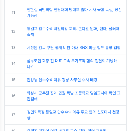
전한길 국민의힘 전당대회 당대표 출마 시사 국힘 득실, 당선
11
가능성
통일교 압수수색 비밀의방 포착. 돈다발 원화, 엔화, 달러화
12
출처
13
서정원 감독 구단 공개 비판 아내 SNS 파문 청두 룽청 입장
삼부토건 회장 전 대표 구속 주가조작 혐의 김건희 겨낭하
14
나?
15
권성동 압수수색 이유 강릉 사무실 수사 배경
화성시 공무원 징계 민원 폭발 초등학교 담임교사에 폭언 교
16
권침해
김건희특검 통일교 압수수색 이유 주요 혐의 신도대치 천정
17
궁
18