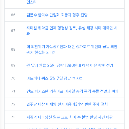
인스타
66
김문수 한덕수 단일화 회동과 향후 전망
최태원 위약금 면제 형평성 검토, 유심 해킹 사태 대국민 사
67
과
역 외환위기 가능성? 원화 대만 싱가포르 위안화 급등 외환
68
위기 현실화 되나?
69
원 달러 환율 25원 급락 1380원대 하락 이유 향후 전망
70
비트버니 퀴즈 5월 7일 정답 ㄱㅅㄹ
71
인도 파키스탄 카슈미르 미사일 공격 폭격 충돌 전말과 여파
72
민주당 비상 이재명 선거비용 434억 반환 주체 절차
73
서경덕 나라망신 일본 교토 치마 속 불법 촬영 사건 비판