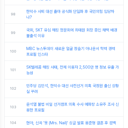
한덕수 사퇴 대선 출마 공식화 단일화 후 국민의힘 입당하
98
나?
국회, SKT 유심 해킹 청문회에 최태원 회장 증인 채택 배경
99
불출석 이유
MBC 뉴스투데이 새로운 얼굴 정슬기 아나운서 학력 경력
100
프로필 인스타
SK텔레콤 해킹 사태, 전체 이용자 2,500만 명 정보 유출 가
101
능성
민주당 김민석, 한덕수 대선 사전선거 의혹 국정원 출신 상황
102
실 꾸려
윤석열 불법 비밀 선거캠프 의혹 수사 예화랑 소유주 조사 신
103
용한 프로필
104
현아, 신곡 '못 (Mrs. Nail)' 싱글 발표 용준형 결혼 후 컴백