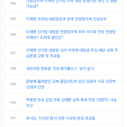
전원합의체 이재명 선거법 회부 대법 판결시한 대선 전 결론
184
가능성?
185
이재명 조희대 대법원장과 관계 전원합의체 진검승부
이재명 선거법 대법원 전원합의체 회부 의미와 전망 전원합
186
의체란? 조희대 결단은?
이재명 선거법 대법원 심리 박영재 대법관 주심 배당 성향 주
187
요판결 고향 등 프로필
188
국민의힘 한동훈 ‘5대 메가폴리스’ 공약 분석
문형배 물려받은 교복 졸업사진에 담긴 감동의 이유 김장하
189
선생과 인연
백종원 방송 갑질 의혹 김재환 감독 폭로 주장 다른PD 사실
190
무근
191
유시민, 지귀연 판사 비판 이유와 반응 프로필