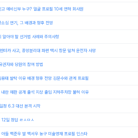
고 예비신부 누구? 얼굴 프로필 10세 연하 회사원
소심 연기, 그 배경과 향후 전망
시 알아야 할 선거법 사례와 주의사항
 렌터카 사고, 중앙분리대 파편 택시 창문 덮쳐 운전자 사망
유권자와 당원의 참여 방법
용태 발탁 이유 배경 향후 전망 김문수와 관계 프로필
 내란 재판 공개 출석 지상 출입 지하주차장 불허 이유
일정 6.3 대선 본격 시작
 12일 정답 ㄹㅅㅁㅅ
 아들 백준우 딸 백서우 농구 미술영재 프로필 인스타