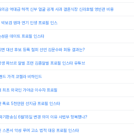
의금 역대급 하객 신부 얼굴 공개 사과 결혼식장 신라호텔 영빈관 비용
 박보검 엄마 연기 인생 프로필 인스
손성윤 데이트 프로필 인스타
면 대선 후보 등록 철회 선언 김문수와 회동 결과는?
학생 파브르 말벌 조련 김좀말벌 프로필 인스타 유튜브
랜드 가격 코첼라 비하인드
내 최초 외국인 가야금 이수자 프로필
안 폭로 5천만원 선지급 프로필 인스타
파기환송심 6월18일 변경 의미 이유 사법부 항복했나?
 스폰서 악성 루머 고소 법적 대응 프로필 인스타