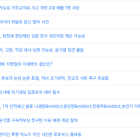
가도로 가장교차로 사고 차량 2대 매몰 1명 사망
라이터 휘발유 분신 협박 사건
, 정청래 정당해산 심판 청구 국민의힘 해산 가능성
적, 고향, 직업 대사 임명 가능성, 윤석열 접견 불발
사퇴 지명철회 이재명의 결단은?
후보자 논란 논문 표절, 자녀 조기유학, 전교조 사퇴 촉구 프로필
 산사태 위기경보 집중호우 대비 필수
1차 인적쇄신 발표 나경원&middot;윤상현&middot;장동혁&middot;송언석 거
윤석열 구속적부심 청구한 이유 배경 개념 절차
현지인 폭행 하노이 무인 사진관 포토부스 몸싸움