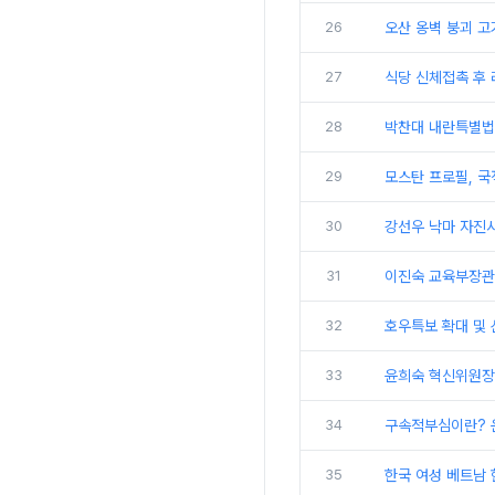
26
오산 옹벽 붕괴 고
27
식당 신체접촉 후 
28
박찬대 내란특별법
29
모스탄 프로필, 국
30
강선우 낙마 자진
31
이진숙 교육부장관 
32
호우특보 확대 및
33
윤희숙 혁신위원장, 
34
구속적부심이란? 
35
한국 여성 베트남 