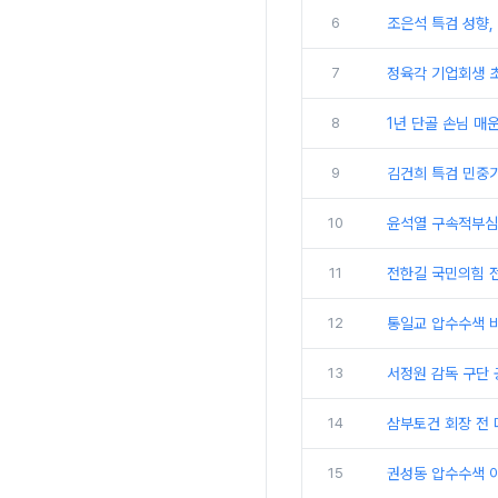
6
조은석 특검 성향,
7
정육각 기업회생 
8
1년 단골 손님 매
9
김건희 특검 민중기
10
윤석열 구속적부심 
11
전한길 국민의힘 전
12
통일교 압수수색 비
13
서정원 감독 구단 
14
삼부토건 회장 전 
15
권성동 압수수색 이