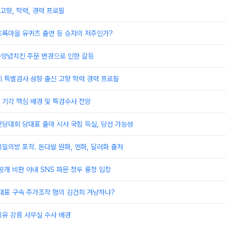
 고향, 학력, 경력 프로필
초록마을 유퀴즈 출연 등 승자의 저주인가?
운양념치킨 주문 변경으로 인한 갈등
 특별검사 성향 출신 고향 학력 경력 프로필
기각 핵심 배경 및 특검수사 전망
당대회 당대표 출마 시사 국힘 득실, 당선 가능성
밀의방 포착. 돈다발 원화, 엔화, 달러화 출처
공개 비판 아내 SNS 파문 청두 룽청 입장
대표 구속 주가조작 혐의 김건희 겨낭하나?
유 강릉 사무실 수사 배경