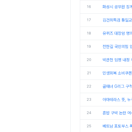
16
화성시 공무원 징
17
김건희특검 통일교
18
유퀴즈 대장암 명의
19
전한길 국민의힘 
20
박관천 임명 내정 취
21
민생회복 소비쿠폰
22
골때녀 G리그 구척
23
아마테라스 뜻, 누
24
혼밥 구박 논란 여
25
베트남 포토부스 