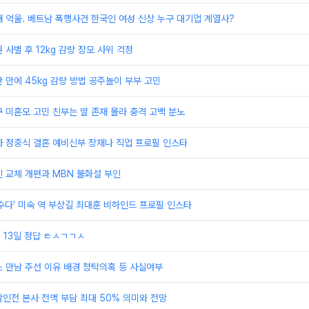
 억울. 베트남 폭행사건 한국인 여성 신상 누구 대기업 계열사?
 사별 후 12kg 감량 장모 사위 걱정
 반 만에 45kg 감량 방법 공주놀이 부부 고민
 미혼모 고민 친부는 딸 존재 몰라 충격 고백 분노
자 정중식 결혼 예비신부 장재나 직업 프로필 인스타
 교체 개편과 MBN 불화설 부인
수다’ 미숙 역 부상길 최대훈 비하인드 프로필 인스타
 13일 정답 ㅌㅅㄱㄱㅅ
 만남 주선 이유 배경 청탁의혹 등 사실여부
인전 본사 전액 부담 최대 50% 의미와 전망