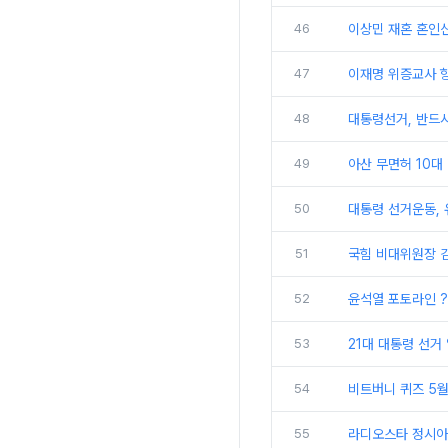
46
이상민 재혼 혼인신
47
이재명 위증교사 항
48
대통령선거, 반드
49
아산 무면허 10대
50
대통령 선거운동, 
51
국힘 비대위원장 김
52
윤석열 포토라인 ?
53
21대 대통령 선거 
54
비트버니 퀴즈 5월
55
라디오스타 정시아