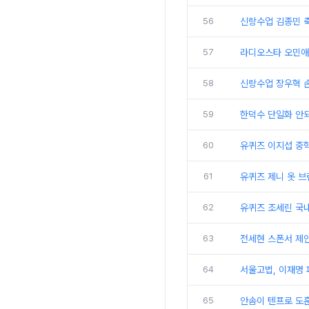
56
신랑수업 김종민 축
57
라디오스타 오민애
58
신랑수업 장우혁 
59
한덕수 단일화 안되
60
유퀴즈 이지섭 중
61
유퀴즈 제니 옷 브
62
유퀴즈 조세린 국
63
전세현 스폰서 제
64
서울고법, 이재명 
65
안솜이 텐프로 도훈