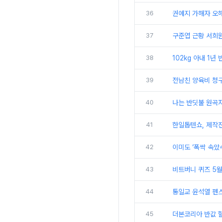
36
권예지 가해자 오해
37
구준엽 근황 서희원
38
102kg 아내 1년
39
전남친 양육비 청구
40
나는 반딧불 원곡
41
한일톱텐쇼, 제작진
42
이미도 ‘폭싹 속았
43
비트버니 퀴즈 5월
44
통일교 윤석열 펜스
45
더본코리아 반값 할