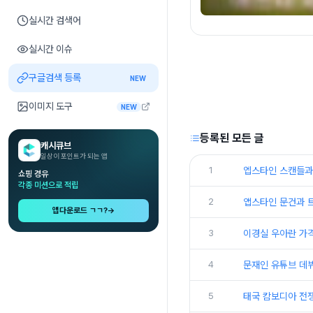
실시간 검색어
실시간 이슈
구글검색 등록
NEW
이미지 도구
NEW
등록된 모든 글
캐시큐브
일상이 포인트가 되는 앱
1
엡스타인 스캔들과
쇼핑 경유
각종 미션으로 적립
2
앱스타인 문건과 
앱다운로드 ㄱㄱ?
→
3
이경실 우아란 가격
4
문재인 유튜브 데
5
태국 캄보디아 전쟁