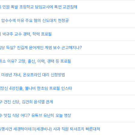
계 민원 폭발 초등학교 담임교사에 폭언 교권침해
 압수수색 이유 주요 혐의 신도대치 천정궁
 박규주 교수 경력, 학력 프로필
입당 득실? 친길계 윤어게인 계엄 보수 곤고해지나?
소 이유? 고향, 출신, 이력, 경력 등 프로필
 미성년 자녀, 온오프라인 대리 신청방법
장신 4강진출, 불나비 한초임 프로필 인스타
구 건진 신당, 김건희 윤석열 관계
수 맛집 식당 어디? 유튜브 유난히 오늘 영상
폭행사건 세경하이테크(세경비나) 사과 직원 퇴사조치 빠른대처