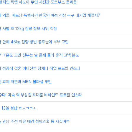
현지인 폭행 하노이 무인 사진관 포토부스 몸싸움
 억울. 베트남 폭행사건 한국인 여성 신상 누구 대기업 계열사?
 사별 후 12kg 감량 장모 사위 걱정
 반 만에 45kg 감량 방법 공주놀이 부부 고민
 미혼모 고민 친부는 딸 존재 몰라 충격 고백 분노
자 정중식 결혼 예비신부 장재나 직업 프로필 인스타
 교체 개편과 MBN 불화설 부인
수다’ 미숙 역 부상길 최대훈 비하인드 프로필 인스타
 13일 정답 ㅌㅅㄱㄱㅅ
 만남 주선 이유 배경 청탁의혹 등 사실여부