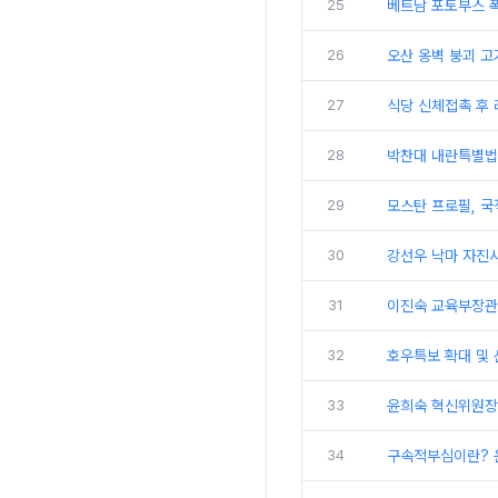
25
베트남 포토부스 
26
오산 옹벽 붕괴 고
27
식당 신체접촉 후 
28
박찬대 내란특별법
29
모스탄 프로필, 국
30
강선우 낙마 자진
31
이진숙 교육부장관 
32
호우특보 확대 및
33
윤희숙 혁신위원장, 
34
구속적부심이란? 