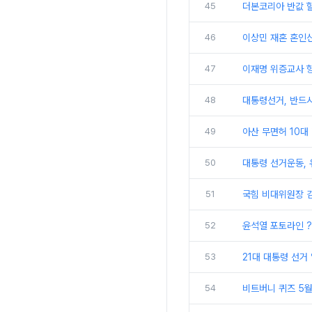
45
더본코리아 반값 할
46
이상민 재혼 혼인신
47
이재명 위증교사 항
48
대통령선거, 반드
49
아산 무면허 10대
50
대통령 선거운동, 
51
국힘 비대위원장 김
52
윤석열 포토라인 ?
53
21대 대통령 선거 
54
비트버니 퀴즈 5월