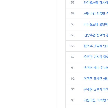
55
라디오스타 정시아
56
신랑수업 김종민 축
57
라디오스타 오민애
58
신랑수업 장우혁 
59
한덕수 단일화 안되
60
유퀴즈 이지섭 중
61
유퀴즈 제니 옷 브
62
유퀴즈 조세린 국
63
전세현 스폰서 제
64
서울고법, 이재명 