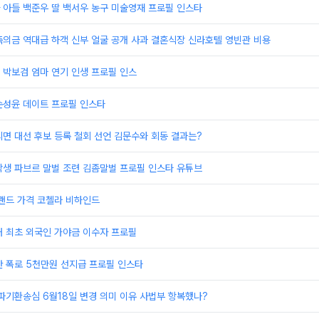
 아들 백준우 딸 백서우 농구 미술영재 프로필 인스타
의금 역대급 하객 신부 얼굴 공개 사과 결혼식장 신라호텔 영빈관 비용
 박보검 엄마 연기 인생 프로필 인스
손성윤 데이트 프로필 인스타
면 대선 후보 등록 철회 선언 김문수와 회동 결과는?
학생 파브르 말벌 조련 김좀말벌 프로필 인스타 유튜브
랜드 가격 코첼라 비하인드
내 최초 외국인 가야금 이수자 프로필
안 폭로 5천만원 선지급 프로필 인스타
파기환송심 6월18일 변경 의미 이유 사법부 항복했나?