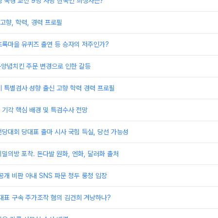
 국경 교전 9명 사망 한국인 희생자는?
 고향, 학력, 경력 프로필
초록마을 유퀴즈 출연 등 승자의 저주인가?
운양념치킨 주문 변경으로 인한 갈등
 특별검사 성향 출신 고향 학력 경력 프로필
기각 핵심 배경 및 특검수사 전망
당대회 당대표 출마 시사 국힘 득실, 당선 가능성
밀의방 포착. 돈다발 원화, 엔화, 달러화 출처
공개 비판 아내 SNS 파문 청두 룽청 입장
대표 구속 주가조작 혐의 김건희 겨낭하나?