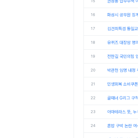
15
권성동 압수수색 이
16
화성시 공무원 징
17
김건희특검 통일교
18
유퀴즈 대장암 명의
19
전한길 국민의힘 
20
박관천 임명 내정 취
21
민생회복 소비쿠폰
22
골때녀 G리그 구척
23
아마테라스 뜻, 누
24
혼밥 구박 논란 여