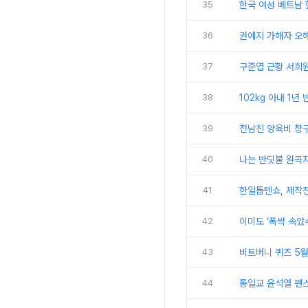
35
한국 여성 베트남 
36
권예지 가해자 오해
37
구준엽 근황 서희원
38
102kg 아내 1년
39
전남친 양육비 청구
40
나는 반딧불 원곡
41
한일톱텐쇼, 제작진
42
이미도 ‘폭싹 속았
43
비트버니 퀴즈 5월
44
통일교 윤석열 펜스