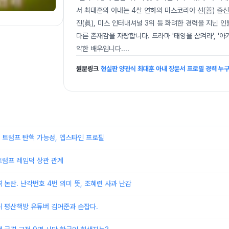
서 최대훈의 아내는 4살 연하의 미스코리아 선(善) 출
진(眞), 미스 인터내셔널 3위 등 화려한 경력을 지닌 
다른 존재감을 자랑합니다. 드라마 '태양을 삼켜라', '아가씨
약한 배우입니다.
...
원문링크
현실판 양관식 최대훈 아내 장윤서 프로필 경력 누
 트럼프 탄핵 가능성, 엡스타인 프로필
트럼프 레임덕 상관 관계
 논란. 난각번호 4번 의미 뜻, 조혜련 사과 난감
뷔 평산책방 유튜버 김어준과 손잡다.