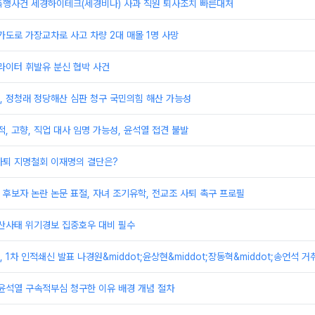
폭행사건 세경하이테크(세경비나) 사과 직원 퇴사조치 빠른대처
가도로 가장교차로 사고 차량 2대 매몰 1명 사망
라이터 휘발유 분신 협박 사건
, 정청래 정당해산 심판 청구 국민의힘 해산 가능성
적, 고향, 직업 대사 임명 가능성, 윤석열 접견 불발
사퇴 지명철회 이재명의 결단은?
후보자 논란 논문 표절, 자녀 조기유학, 전교조 사퇴 촉구 프로필
 산사태 위기경보 집중호우 대비 필수
1차 인적쇄신 발표 나경원&middot;윤상현&middot;장동혁&middot;송언석 거
윤석열 구속적부심 청구한 이유 배경 개념 절차