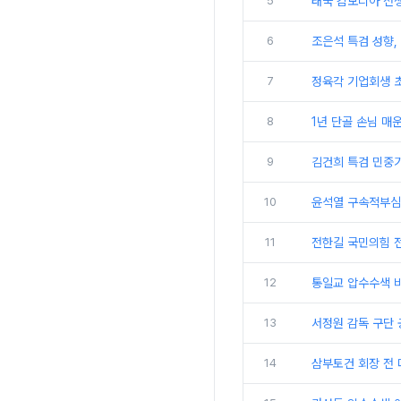
5
태국 캄보디아 전쟁
6
조은석 특검 성향,
7
정육각 기업회생 
8
1년 단골 손님 매
9
김건희 특검 민중기
10
윤석열 구속적부심 
11
전한길 국민의힘 전
12
통일교 압수수색 비
13
서정원 감독 구단 
14
삼부토건 회장 전 