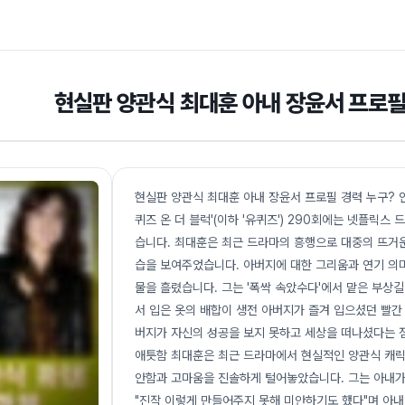
현실판 양관식 최대훈 아내 장윤서 프로필
현실판 양관식 최대훈 아내 장윤서 프로필 경력 누구? 인스
퀴즈 온 더 블럭'(이하 '유퀴즈') 290회에는 넷플릭
습니다. 최대훈은 최근 드라마의 흥행으로 대중의 뜨거운
습을 보여주었습니다. 아버지에 대한 그리움과 연기 의
물을 흘렸습니다. 그는 '폭싹 속았수다'에서 맡은 부상
서 입은 옷의 배합이 생전 아버지가 즐겨 입으셨던 빨간
버지가 자신의 성공을 보지 못하고 세상을 떠나셨다는 
애틋함 최대훈은 최근 드라마에서 현실적인 양관식 캐릭터
안함과 고마움을 진솔하게 털어놓았습니다. 그는 아내가 
"진작 이렇게 만들어주지 못해 미안하기도 했다"며 아내