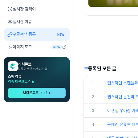
실시간 검색어
실시간 이슈
구글검색 등록
NEW
이미지 도구
NEW
캐시큐브
등록된 모든 글
일상이 포인트가 되는 앱
쇼핑 경유
각종 미션으로 적립
1
엡스타인 스캔들과
앱다운로드 ㄱㄱ?
→
2
앱스타인 문건과 
3
이경실 우아란 가격
4
문재인 유튜브 데