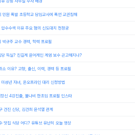
유 강릉 사무실 수사 배경
계 민원 폭발 초등학교 담임교사에 폭언 교권침해
 압수수색 이유 주요 혐의 신도대치 천정궁
 박규주 교수 경력, 학력 프로필
입당 득실? 친길계 윤어게인 계엄 보수 곤고해지나?
소 이유? 고향, 출신, 이력, 경력 등 프로필
 미성년 자녀, 온오프라인 대리 신청방법
장신 4강진출, 불나비 한초임 프로필 인스타
구 건진 신당, 김건희 윤석열 관계
수 맛집 식당 어디? 유튜브 유난히 오늘 영상