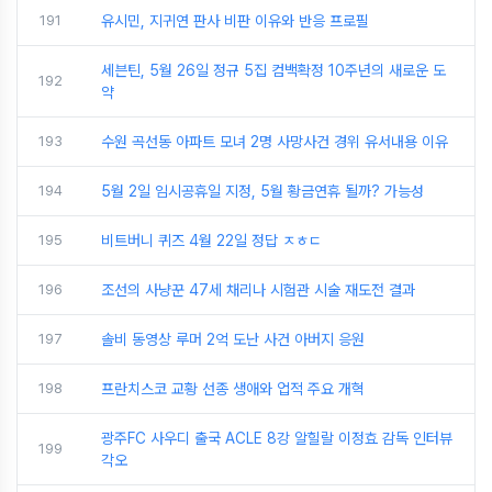
191
유시민, 지귀연 판사 비판 이유와 반응 프로필
세븐틴, 5월 26일 정규 5집 컴백확정 10주년의 새로운 도
192
약
193
수원 곡선동 아파트 모녀 2명 사망사건 경위 유서내용 이유
194
5월 2일 임시공휴일 지정, 5월 황금연휴 될까? 가능성
195
비트버니 퀴즈 4월 22일 정답 ㅈㅎㄷ
196
조선의 사냥꾼 47세 채리나 시험관 시술 재도전 결과
197
솔비 동영상 루머 2억 도난 사건 아버지 응원
198
프란치스코 교황 선종 생애와 업적 주요 개혁
광주FC 사우디 출국 ACLE 8강 알힐랄 이정효 감독 인터뷰
199
각오