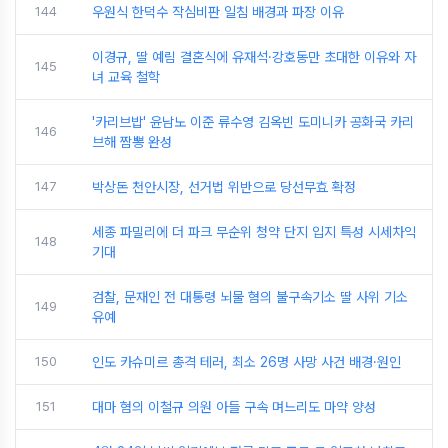
144
우원식 한덕수 작심비판 일침 배경과 파장 이유
이경규, 딸 예림 결혼식에 유재석·강호동만 초대한 이유와 자
145
녀 교육 철학
'카리브밥' 윤남노 이준 류수영 김옥빈 도미니카 공화국 카리
146
브해 짬뽕 완성
147
박상돈 천안시장, 선거법 위반으로 당선무효 확정
세종 파밀리에 더 파크 무순위 청약 단지 입지 특성 시세차익
148
기대
검찰, 문재인 전 대통령 뇌물 혐의 불구속기소 딸 사위 기소
149
유예
150
인도 카슈미르 총격 테러, 최소 26명 사망 사건 배경·원인
151
대마 혐의 이철규 의원 아들 구속 며느리도 마약 양성