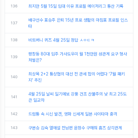
136
최지만 5월 15일 입대 이유 프로필 메이저리그 통산 기록
배구선수 표승주 은퇴 15년 프로 생활의 마침표 프로필 인스
137
타
138
비트버니 퀴즈 4월 25일 정답 ㅅㅇㄷㅋ
평창동 80대 입주 가사도우미 월 1천만원 성관계 요구 형사
139
처벌은?
최상목 2+2 통상협의 대선 전 관세 합의 어렵다 ‘7월 패키
140
지’ 추진
4월 25일 날씨 일기예보 강풍 건조 산불주의 낮 최고 25도
141
큰 일교차
142
드럼통 속 시신 발견, 영화 신세계 일본 사이타마 충격
143
구본승 김숙 열애설 전남편 윤정수 구해줘 홈즈 삼각관계