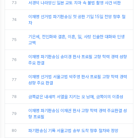
73
서경덕 나라망신 일본 교토 치마 속 불법 촬영 사건 비판
이재명 선거법 파기환송심 첫 공판 기일 15일 전망 향후 절
74
차
기은세, 전인화와 결혼, 이혼, 일, 사랑 진솔한 대화와 인생
75
고백
이재명 파기환송심 송미경 판사 프로필 고향 학력 경력 성향
76
주요 판결
이재명 선거법 서울고법 박주영 판사 프로필 고향 학력 경력
77
성향 주요 판결
78
금쪽같은 내새끼 서열을 지키는 오 남매, 금쪽이의 이중성
이재명 파기환송심 이재권 판사 고향 학력 경력 주요판결 성
79
향 프로필
80
파기환송심 기록 서울고법 송부 도착 향후 절차와 정망