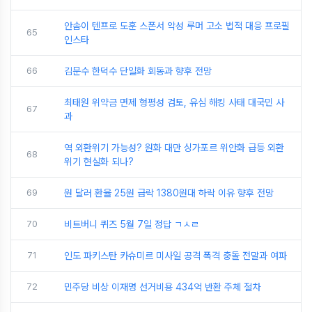
안솜이 텐프로 도훈 스폰서 악성 루머 고소 법적 대응 프로필
65
인스타
66
김문수 한덕수 단일화 회동과 향후 전망
최태원 위약금 면제 형평성 검토, 유심 해킹 사태 대국민 사
67
과
역 외환위기 가능성? 원화 대만 싱가포르 위안화 급등 외환
68
위기 현실화 되나?
69
원 달러 환율 25원 급락 1380원대 하락 이유 향후 전망
70
비트버니 퀴즈 5월 7일 정답 ㄱㅅㄹ
71
인도 파키스탄 카슈미르 미사일 공격 폭격 충돌 전말과 여파
72
민주당 비상 이재명 선거비용 434억 반환 주체 절차