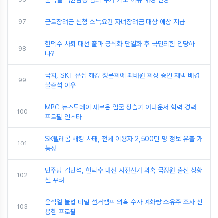
윤석열 직권남용 혐의 추가 기소 이유 배경 전망
97
근로장려금 신청 소득요건 자녀장려금 대상 예상 지급
한덕수 사퇴 대선 출마 공식화 단일화 후 국민의힘 입당하
98
나?
국회, SKT 유심 해킹 청문회에 최태원 회장 증인 채택 배경
99
불출석 이유
MBC 뉴스투데이 새로운 얼굴 정슬기 아나운서 학력 경력
100
프로필 인스타
SK텔레콤 해킹 사태, 전체 이용자 2,500만 명 정보 유출 가
101
능성
민주당 김민석, 한덕수 대선 사전선거 의혹 국정원 출신 상황
102
실 꾸려
윤석열 불법 비밀 선거캠프 의혹 수사 예화랑 소유주 조사 신
103
용한 프로필