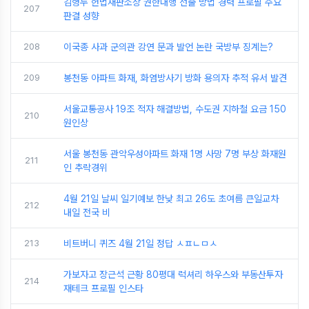
김형두 헌법재판소장 권한대행 선출 방법 경력 프로필 주요
207
판결 성향
208
이국종 사과 군의관 강연 문과 발언 논란 국방부 징계는?
209
봉천동 아파트 화재, 화염방사기 방화 용의자 추적 유서 발견
서울교통공사 19조 적자 해결방법, 수도권 지하철 요금 150
210
원인상
서울 봉천동 관악우성아파트 화재 1명 사망 7명 부상 화재원
211
인 추락경위
4월 21일 날씨 일기예보 한낮 최고 26도 초여름 큰일교차
212
내일 전국 비
213
비트버니 퀴즈 4월 21일 정답 ㅅㅍㄴㅁㅅ
가보자고 장근석 근황 80평대 럭셔리 하우스와 부동산투자
214
재테크 프로필 인스타