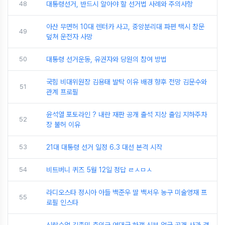
48
대통령선거, 반드시 알아야 할 선거법 사례와 주의사항
아산 무면허 10대 렌터카 사고, 중앙분리대 파편 택시 창문
49
덮쳐 운전자 사망
50
대통령 선거운동, 유권자와 당원의 참여 방법
국힘 비대위원장 김용태 발탁 이유 배경 향후 전망 김문수와
51
관계 프로필
윤석열 포토라인 ? 내란 재판 공개 출석 지상 출입 지하주차
52
장 불허 이유
53
21대 대통령 선거 일정 6.3 대선 본격 시작
54
비트버니 퀴즈 5월 12일 정답 ㄹㅅㅁㅅ
라디오스타 정시아 아들 백준우 딸 백서우 농구 미술영재 프
55
로필 인스타