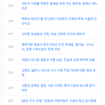
사당귀 시청률 전현무 열애설 성대 여신 홍주연, 왕종근 며느
215
리감
배정남 반려견 벨 전신마비 악성종양 근육암 투병 수술대 건
216
강이상
217
김어준 프로필과 가족, 아내 인정옥 작가에 대하여
복면가왕 꽃보다 향수 8연승 도전 프레즐, 꽃다발, 너드소
218
녀, 잠못 이루는밤의 정체 추정
219
에일리·최시훈 결혼과 악플 논란, 진실과 오해 루머에 눈물
김종민 결혼식, 와이프 나이 이름 직업 아내에 대한 정보 공
220
개
심현섭 정영림 결혼, 사회 이병헌 축가 이문세 성시경 참석
221
여부
222
BBQ 치킨 뷔페, 1만원대 무한리필의 가성비 혁신 음식종류