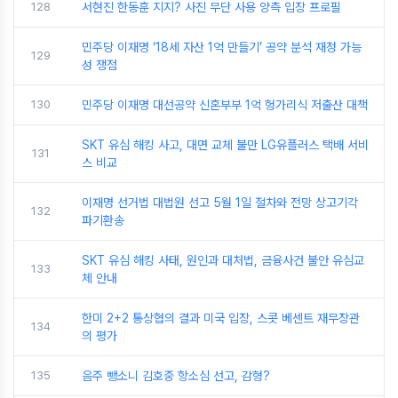
128
서현진 한동훈 지지? 사진 무단 사용 양측 입장 프로필
민주당 이재명 ‘18세 자산 1억 만들기’ 공약 분석 재정 가능
129
성 쟁점
130
민주당 이재명 대선공약 신혼부부 1억 헝가리식 저출산 대책
SKT 유심 해킹 사고, 대면 교체 불만 LG유플러스 택배 서비
131
스 비교
이재명 선거법 대법원 선고 5월 1일 절차와 전망 상고기각
132
파기환송
SKT 유심 해킹 사태, 원인과 대처법, 금융사건 불안 유심교
133
체 안내
한미 2+2 통상협의 결과 미국 입장, 스콧 베센트 재무장관
134
의 평가
135
음주 뺑소니 김호중 항소심 선고, 감형?