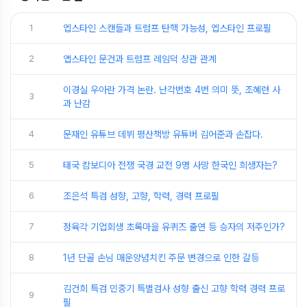
1
엡스타인 스캔들과 트럼프 탄핵 가능성, 엡스타인 프로필
2
앱스타인 문건과 트럼프 레임덕 상관 관계
이경실 우아란 가격 논란. 난각번호 4번 의미 뜻, 조혜련 사
3
과 난감
4
문재인 유튜브 데뷔 평산책방 유튜버 김어준과 손잡다.
5
태국 캄보디아 전쟁 국경 교전 9명 사망 한국인 희생자는?
6
조은석 특검 성향, 고향, 학력, 경력 프로필
7
정육각 기업회생 초록마을 유퀴즈 출연 등 승자의 저주인가?
8
1년 단골 손님 매운양념치킨 주문 변경으로 인한 갈등
김건희 특검 민중기 특별검사 성향 출신 고향 학력 경력 프로
9
필