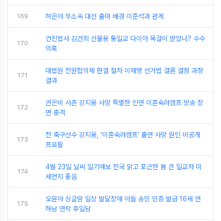
169
허은아 무소속 대선 출마 배경 이준석과 관계
건진법사 김건희 선물용 통일교 다이아 목걸이 받았나? 수수
170
의혹
대법원 전원합의체 판결 절차 이재명 선거법 결론 결정 과정
171
결과
권은비 사촌 강지용 사망 특별한 인연 이혼숙려캠프 방송 장
172
면 충격
전 축구선수 강지용, ‘이혼숙려캠프’ 출연 사망 원인 비공개
173
프로필
4월 23일 날씨 일기예보 전국 맑고 포근한 봄 큰 일교차 미
174
세먼지 좋음
오윤아 싱글맘 일상 발달장애 아들 송민 민증 발급 16세 연
175
하남 연락 후일담