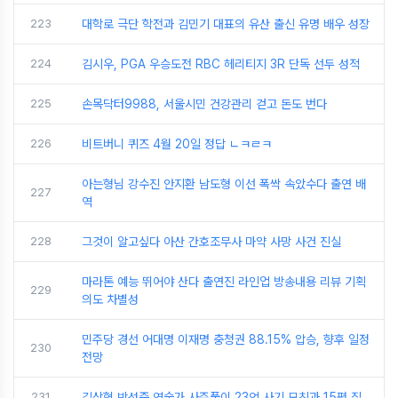
223
대학로 극단 학전과 김민기 대표의 유산 출신 유명 배우 성장
224
김시우, PGA 우승도전 RBC 헤리티지 3R 단독 선두 성적
225
손목닥터9988, 서울시민 건강관리 걷고 돈도 번다
226
비트버니 퀴즈 4월 20일 정답 ㄴㅋㄹㅋ
아는형님 강수진 안지환 남도형 이선 폭싹 속았수다 출연 배
227
역
228
그것이 알고싶다 아산 간호조무사 마약 사망 사건 진실
마라톤 예능 뛰어야 산다 출연진 라인업 방송내용 리뷰 기획
229
의도 차별성
민주당 경선 어대명 이재명 충청권 88.15% 압승, 향후 일정
230
전망
231
김상혁 박성준 역술가 사주풀이 23억 사기 모친과 15평 집