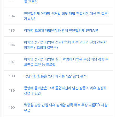
등 프로필
전원합의체 이재명 선거법 회부 대법 판결시한 대선 전 결론
184
가능성?
185
이재명 조희대 대법원장과 관계 전원합의체 진검승부
이재명 선거법 대법원 전원합의체 회부 의미와 전망 전원합
186
의체란? 조희대 결단은?
이재명 선거법 대법원 심리 박영재 대법관 주심 배당 성향 주
187
요판결 고향 등 프로필
188
국민의힘 한동훈 ‘5대 메가폴리스’ 공약 분석
문형배 물려받은 교복 졸업사진에 담긴 감동의 이유 김장하
189
선생과 인연
백종원 방송 갑질 의혹 김재환 감독 폭로 주장 다른PD 사실
190
무근