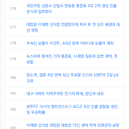
국민의힘 김문수 안철수 한동훈 홍준표 4강 2차 경선 진출
176
방식과 일정정리
대법원 이재명 선거법 전원합의체 회부 후 첫 심리 배경과 대
177
선 영향
178
무속인 순돌이 이건주, 44년 만에 어머니와 눈물의 재회
뉴스타파 홍여진 기자 홍준표, 나경원 질문과 답변 경력, 프
179
로필
반소영, 결혼 4년 만에 임신 프로필 인스타 남편1박 2일 pd
180
김성
181
대구 아파트 지하주차장 전기차 화재, 원인과 대응
광주FC 아시아 챔피언스리그 ACLE 8강 진출 알힐랄 대진
182
및 우승확률
이재명 선거법 대법원 대법관 13인 경력 학력 임명권자 성향
183