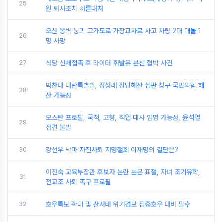
25
원 퇴사조치 빠른대처
오산 옹벽 붕괴 고가도로 가장교차로 사고 차량 2대 매몰 1
26
명 사망
27
식당 신체접촉 후 라이터 휘발유 분신 협박 사건
박찬대 내란특별법, 정청래 정당해산 심판 청구 국민의힘 해
28
산 가능성
모스탄 프로필, 국적, 고향, 직업 대사 임명 가능성, 윤석열
29
접견 불발
30
강선우 낙마 자진사퇴 지명철회 이재명의 결단은?
이진숙 교육부장관 후보자 논란 논문 표절, 자녀 조기유학,
31
전교조 사퇴 촉구 프로필
32
호우특보 확대 및 산사태 위기경보 집중호우 대비 필수