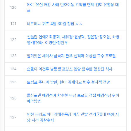
SKT 유심 해킹 사태 번호이동 위약금 면제 검토 유영상 대
120
표
121
비트버니 퀴즈 4월 30일 정답 ㅇㅅ
신들린 연애2 최종회, 채유경-윤상혁, 김윤정-장호암, 하병
122
열-홍유라, 이경언-정현우
123
벌거벗은 세계사 삼국지 관우 신격화 이성원 교수 프로필
124
순돌이 이건주 남동생 프랑스 입양 함수현 함상진 식사
125
트럼프 주니어 방한, 한미 경제외교 변수 정치적 전망
돌싱포맨 예경선녀 함수현 무당 프로필 점집 예경신당 위치
126
예약방법
인천 무의도 하나개해수욕장 어싱 맨발 걷기 70대 여성 사
127
망 사건 경찰수사