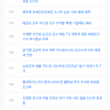
로필 인스타
113
충주맨 장애인도민체전 도시락 논란 사과 배경 대책
114
태권도 코치 여고생 선수 무차별 폭행 기절해도 때려
이재명 선거법 상고심 선고 대법 TV 생중계 결정 배경상고
115
기각 파기환송 주목
윤석열 김건희 부부 자택 아크로비스타 압수수색 이유 배경
116
과 전망
삼성전자 매출 79.1조 사상최대 2025년 1분기 영업익 6.7
117
조
플라투더스카이 환희 브라이언 불화설 주먹 무서워 프로필
118
인스타
강경준 장신영 아들 강정안 연기 지망 사진 얼굴 인스타 프로
119
필