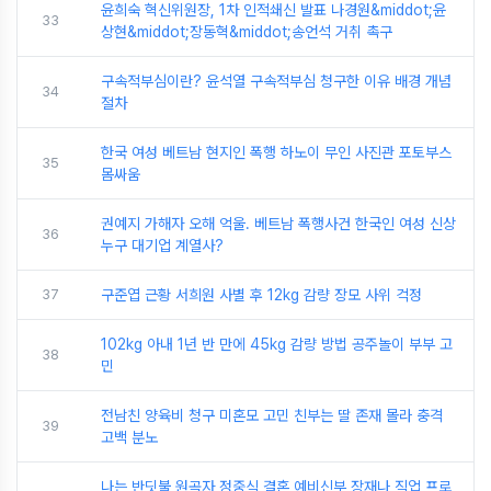
윤희숙 혁신위원장, 1차 인적쇄신 발표 나경원&middot;윤
33
상현&middot;장동혁&middot;송언석 거취 촉구
구속적부심이란? 윤석열 구속적부심 청구한 이유 배경 개념
34
절차
한국 여성 베트남 현지인 폭행 하노이 무인 사진관 포토부스
35
몸싸움
권예지 가해자 오해 억울. 베트남 폭행사건 한국인 여성 신상
36
누구 대기업 계열사?
37
구준엽 근황 서희원 사별 후 12kg 감량 장모 사위 걱정
102kg 아내 1년 반 만에 45kg 감량 방법 공주놀이 부부 고
38
민
전남친 양육비 청구 미혼모 고민 친부는 딸 존재 몰라 충격
39
고백 분노
나는 반딧불 원곡자 정중식 결혼 예비신부 장재나 직업 프로