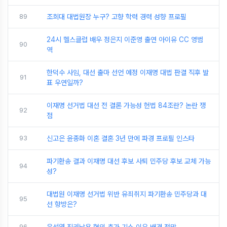
89
조희대 대법원장 누구? 고향 학력 경력 성향 프로필
24시 헬스클럽 배우 정은지 이준영 출연 아이유 CC 영범
90
역
한덕수 사임, 대선 출마 선언 예정 이재명 대법 판결 직후 발
91
표 우연일까?
이재명 선거법 대선 전 결론 가능성 헌법 84조란? 논란 쟁
92
점
93
신고은 윤종화 이혼 결혼 3년 만에 파경 프로필 인스타
파기환송 결과 이재명 대선 후보 사퇴 민주당 후보 교체 가능
94
성?
대법원 이재명 선거법 위반 유죄취지 파기환송 민주당과 대
95
선 향방은?
96