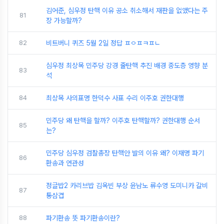
김어준, 심우정 탄핵 이유 공소 취소해서 재판을 없앴다는 주
81
장 가능할까?
82
비트버니 퀴즈 5월 2일 정답 ㅍㅇㅍㅋㅍㄴ
심우정 최상목 민주당 강경 줄탄핵 추진 배경 중도층 영향 분
83
석
84
최상목 사의표명 한덕수 사표 수리 이주호 권한대행
민주당 왜 탄핵을 할까? 이주호 탄핵할까? 권한대행 순서
85
는?
민주당 심우정 검찰총장 탄핵안 발의 이유 왜? 이재명 파기
86
환송과 연관성
정글밥2 카리브밥 김옥빈 부상 윤남노 류수영 도미니카 갈비
87
통삼겹
88
파기환송 뜻 파기환송이란?