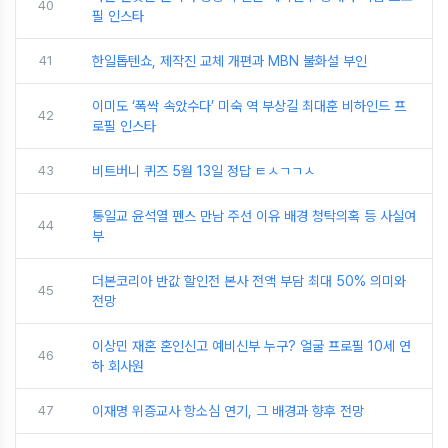
40
필 인스타
41
한일톱텐쇼, 제작진 교체 개편과 MBN 불화설 부인
이미도 ‘폭싹 속았수다’ 미숙 역 부상길 최대훈 비하인드 프
42
로필 인스타
43
비트버니 퀴즈 5월 13일 정답 ㅌㅅㄱㄱㅅ
통일교 윤석열 펜스 만남 주선 이유 배경 청탁의혹 등 사실여
44
부
더본코리아 반값 할인전 본사 전액 부담 최대 50% 의미와
45
전망
이상민 재혼 혼인신고 예비신부 누구? 얼굴 프로필 10세 연
46
하 회사원
47
이재명 위증교사 항소심 연기, 그 배경과 향후 전망