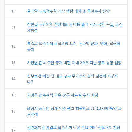
10
윤석열 구속적부심 기각 핵심 배경 및 특검수사 전망
전한길 국민의힘 전당대회 당대표 출마 시사 국힘 득실, 당선
11
가능성
통일교 압수수색 비밀의방 포착. 돈다발 원화, 엔화, 달러화
12
출처
13
서정원 감독 구단 공개 비판 아내 SNS 파문 청두 룽청 입장
삼부토건 회장 전 대표 구속 주가조작 혐의 김건희 겨낭하
14
나?
15
권성동 압수수색 이유 강릉 사무실 수사 배경
화성시 공무원 징계 민원 폭발 초등학교 담임교사에 폭언 교
16
권침해
김건희특검 통일교 압수수색 이유 주요 혐의 신도대치 천정
17