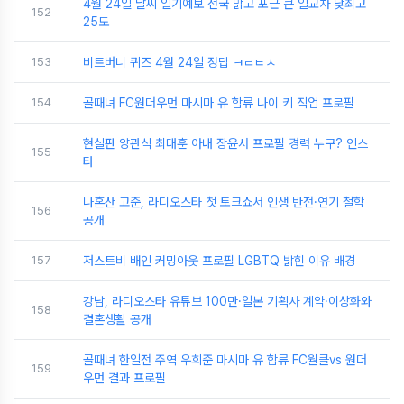
4월 24일 날씨 일기예보 전국 맑고 포근 큰 일교차 낮최고
152
25도
153
비트버니 퀴즈 4월 24일 정답 ㅋㄹㅌㅅ
154
골때녀 FC원더우먼 마시마 유 합류 나이 키 직업 프로필
현실판 양관식 최대훈 아내 장윤서 프로필 경력 누구? 인스
155
타
나혼산 고준, 라디오스타 첫 토크쇼서 인생 반전·연기 철학
156
공개
157
저스트비 배인 커밍아웃 프로필 LGBTQ 밝힌 이유 배경
강남, 라디오스타 유튜브 100만·일본 기획사 계약·이상화와
158
결혼생활 공개
골때녀 한일전 주역 우희준 마시마 유 합류 FC월클vs 원더
159
우먼 결과 프로필