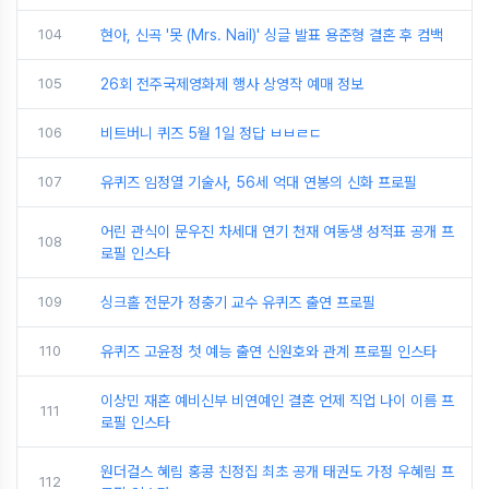
104
현아, 신곡 '못 (Mrs. Nail)' 싱글 발표 용준형 결혼 후 컴백
105
26회 전주국제영화제 행사 상영작 예매 정보
106
비트버니 퀴즈 5월 1일 정답 ㅂㅂㄹㄷ
107
유퀴즈 임정열 기술사, 56세 억대 연봉의 신화 프로필
어린 관식이 문우진 차세대 연기 천재 여동생 성적표 공개 프
108
로필 인스타
109
싱크홀 전문가 정충기 교수 유퀴즈 출연 프로필
110
유퀴즈 고윤정 첫 예능 출연 신원호와 관계 프로필 인스타
이상민 재혼 예비신부 비연예인 결혼 언제 직업 나이 이름 프
111
로필 인스타
원더걸스 혜림 홍콩 친정집 최초 공개 태권도 가정 우혜림 프
112