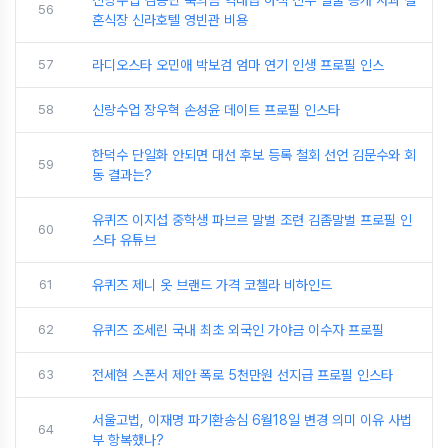
신랑수업 김종민 축의금 역대급 하객 신부 얼굴 공개 사과 결
56
혼식장 신라호텔 영빈관 비용
57
라디오스타 오민애 박보검 엄마 연기 인생 프로필 인스
58
신랑수업 장우혁 손성윤 데이트 프로필 인스타
한덕수 단일화 안되면 대선 후보 등록 철회 선언 김문수와 회
59
동 결과는?
유퀴즈 이지섭 중학생 파브르 말벌 조련 김좀말벌 프로필 인
60
스타 유튜브
61
유퀴즈 제니 옷 브랜드 가격 코첼라 비하인드
62
유퀴즈 조세린 국내 최초 외국인 가야금 이수자 프로필
63
전세현 스폰서 제안 폭로 5천만원 선지급 프로필 인스타
서울고법, 이재명 파기환송심 6월18일 변경 의미 이유 사법
64
부 항복했나?