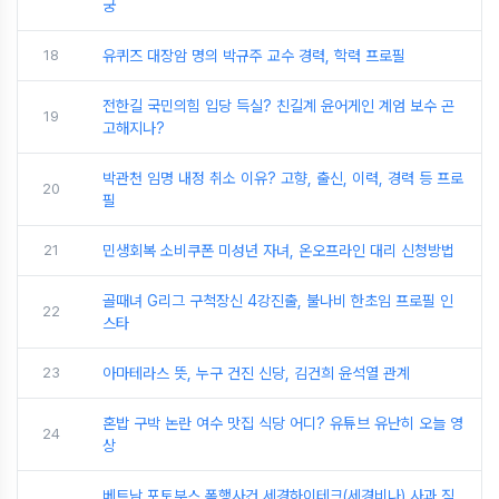
궁
18
유퀴즈 대장암 명의 박규주 교수 경력, 학력 프로필
전한길 국민의힘 입당 득실? 친길계 윤어게인 계엄 보수 곤
19
고해지나?
박관천 임명 내정 취소 이유? 고향, 출신, 이력, 경력 등 프로
20
필
21
민생회복 소비쿠폰 미성년 자녀, 온오프라인 대리 신청방법
골때녀 G리그 구척장신 4강진출, 불나비 한초임 프로필 인
22
스타
23
아마테라스 뜻, 누구 건진 신당, 김건희 윤석열 관계
혼밥 구박 논란 여수 맛집 식당 어디? 유튜브 유난히 오늘 영
24
상
베트남 포토부스 폭행사건 세경하이테크(세경비나) 사과 직