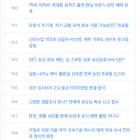
‘학씨 아저씨’ 최대훈 유퀴즈 출연 현실 양관식 반전 매력 공
160
개
161
유흥식 추기경, 차기 교황 유력 후보 거론 가능성은? 프로필
신랑수업 160회 김일우·박선영, 제주 가파도 데이트 핑크빛
162
설렘
163
SKT 유심 정보 해킹, 심 스와핑 공포 유심보호서비스란?
164
일본 나가노 메이 불륜설 김무준 연루 논란 프로필 인스타
165
조민 입시비리 2심 벌금 1000만원 판결 분석
166
신정환 경찰조사 받나? 연예계 성상납 폭로 신고 접수
167
현영, 명품 사은품 판매 논란과 공식 해명 불법 아니다
이철규 의원 아들 마약 구속기로 며느리 대마 양성 수사 전망
168
과 정치적 파장