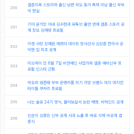
결혼지옥 스트리머 출신 남편 외도 동거 폭력 미납 불신 부부
200
의 현실
기아 윤석민 아내 김수현과 유튜브 출연 연예 결혼 스토리 공
201
개 장모 김예령 프로필
이젠 사랑 강예원 애프터 데이트 방사선사 김상훈 한의사 공
202
덕현 집 최초 공개
미쓰에이 민 6월 7일 비연예인 사업가와 결혼 예비신부 프
203
로필 인스타 근황
박승희 엄준태 부부 운명커플 위기 가방 브랜드 마지 마지언
204
타이틀 쿠커리 프로필
205
나는 솔로 24기 영식, 물어보살서 논란 해명. 비하인드 공개
인순이 김종민 신부 공개 사과 노출 후 바로 삭제 비공개 결
206
혼식