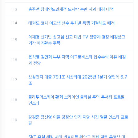
113
충주맨 장애인도민체전 도시락 논란 사과 배경 대책
114
태권도 코치 여고생 선수 무차별 폭행 기절해도 때려
이재명 선거법 상고심 선고 대법 TV 생중계 결정 배경상고
115
기각 파기환송 주목
윤석열 김건희 부부 자택 아크로비스타 압수수색 이유 배경
116
과 전망
삼성전자 매출 79.1조 사상최대 2025년 1분기 영업익 6.7
117
조
플라투더스카이 환희 브라이언 불화설 주먹 무서워 프로필
118
인스타
강경준 장신영 아들 강정안 연기 지망 사진 얼굴 인스타 프로
119
필
SKT 유심 해킹 사태 번호이동 위약금 면제 검토 유영상 대