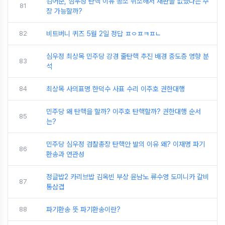
김어준, 심우정 탄핵 이유 공소 취소해서 재판을 없앴다는 주
81
장 가능할까?
82
비트버니 퀴즈 5월 2일 정답 ㅍㅇㅍㅋㅍㄴ
심우정 최상목 민주당 강경 줄탄핵 추진 배경 중도층 영향 분
83
석
84
최상목 사의표명 한덕수 사표 수리 이주호 권한대행
민주당 왜 탄핵을 할까? 이주호 탄핵할까? 권한대행 순서
85
는?
민주당 심우정 검찰총장 탄핵안 발의 이유 왜? 이재명 파기
86
환송과 연관성
정글밥2 카리브밥 김옥빈 부상 윤남노 류수영 도미니카 갈비
87
통삼겹
88
파기환송 뜻 파기환송이란?