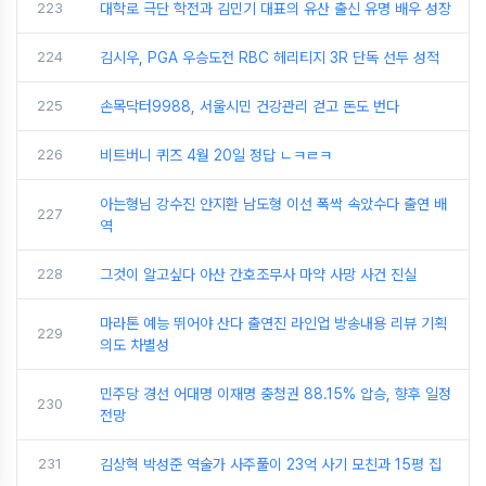
223
대학로 극단 학전과 김민기 대표의 유산 출신 유명 배우 성장
224
김시우, PGA 우승도전 RBC 헤리티지 3R 단독 선두 성적
225
손목닥터9988, 서울시민 건강관리 걷고 돈도 번다
226
비트버니 퀴즈 4월 20일 정답 ㄴㅋㄹㅋ
아는형님 강수진 안지환 남도형 이선 폭싹 속았수다 출연 배
227
역
228
그것이 알고싶다 아산 간호조무사 마약 사망 사건 진실
마라톤 예능 뛰어야 산다 출연진 라인업 방송내용 리뷰 기획
229
의도 차별성
민주당 경선 어대명 이재명 충청권 88.15% 압승, 향후 일정
230
전망
231
김상혁 박성준 역술가 사주풀이 23억 사기 모친과 15평 집