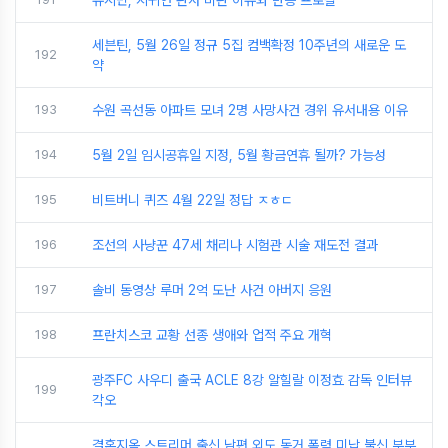
유시민, 지귀연 판사 비판 이유와 반응 프로필
세븐틴, 5월 26일 정규 5집 컴백확정 10주년의 새로운 도
192
약
193
수원 곡선동 아파트 모녀 2명 사망사건 경위 유서내용 이유
194
5월 2일 임시공휴일 지정, 5월 황금연휴 될까? 가능성
195
비트버니 퀴즈 4월 22일 정답 ㅈㅎㄷ
196
조선의 사냥꾼 47세 채리나 시험관 시술 재도전 결과
197
솔비 동영상 루머 2억 도난 사건 아버지 응원
198
프란치스코 교황 선종 생애와 업적 주요 개혁
광주FC 사우디 출국 ACLE 8강 알힐랄 이정효 감독 인터뷰
199
각오
결혼지옥 스트리머 출신 남편 외도 동거 폭력 미납 불신 부부