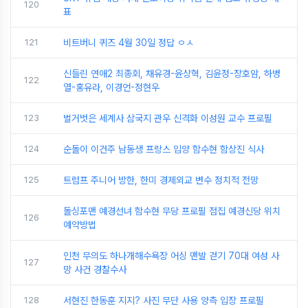
120
표
121
비트버니 퀴즈 4월 30일 정답 ㅇㅅ
신들린 연애2 최종회, 채유경-윤상혁, 김윤정-장호암, 하병
122
열-홍유라, 이경언-정현우
123
벌거벗은 세계사 삼국지 관우 신격화 이성원 교수 프로필
124
순돌이 이건주 남동생 프랑스 입양 함수현 함상진 식사
125
트럼프 주니어 방한, 한미 경제외교 변수 정치적 전망
돌싱포맨 예경선녀 함수현 무당 프로필 점집 예경신당 위치
126
예약방법
인천 무의도 하나개해수욕장 어싱 맨발 걷기 70대 여성 사
127
망 사건 경찰수사
128
서현진 한동훈 지지? 사진 무단 사용 양측 입장 프로필