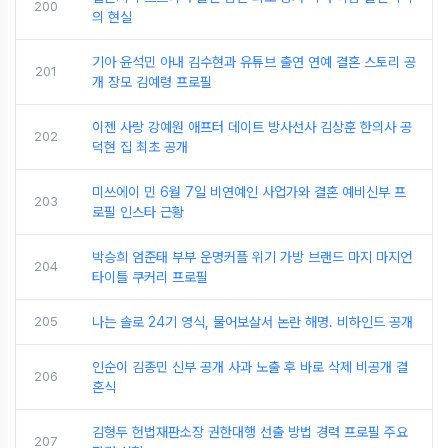
200
의 현실
기아 윤석민 아내 김수현과 유튜브 출연 연예 결혼 스토리 공
201
개 장모 김예령 프로필
이젠 사랑 강예원 애프터 데이트 방사선사 김상훈 한의사 공
202
덕현 집 최초 공개
미쓰에이 민 6월 7일 비연예인 사업가와 결혼 예비신부 프
203
로필 인스타 근황
박승희 엄준태 부부 운명커플 위기 가방 브랜드 마지 마지언
204
타이틀 쿠커리 프로필
205
나는 솔로 24기 영식, 물어보살서 논란 해명. 비하인드 공개
인순이 김종민 신부 공개 사과 노출 후 바로 삭제 비공개 결
206
혼식
김형두 헌법재판소장 권한대행 선출 방법 경력 프로필 주요
207