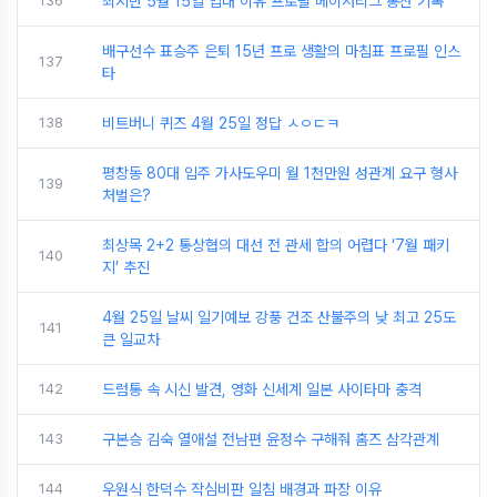
136
최지만 5월 15일 입대 이유 프로필 메이저리그 통산 기록
배구선수 표승주 은퇴 15년 프로 생활의 마침표 프로필 인스
137
타
138
비트버니 퀴즈 4월 25일 정답 ㅅㅇㄷㅋ
평창동 80대 입주 가사도우미 월 1천만원 성관계 요구 형사
139
처벌은?
최상목 2+2 통상협의 대선 전 관세 합의 어렵다 ‘7월 패키
140
지’ 추진
4월 25일 날씨 일기예보 강풍 건조 산불주의 낮 최고 25도
141
큰 일교차
142
드럼통 속 시신 발견, 영화 신세계 일본 사이타마 충격
143
구본승 김숙 열애설 전남편 윤정수 구해줘 홈즈 삼각관계
144
우원식 한덕수 작심비판 일침 배경과 파장 이유