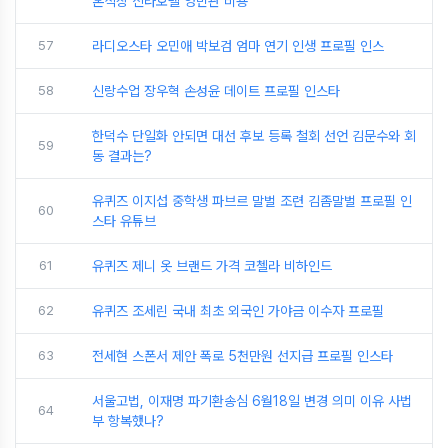
혼식장 신라호텔 영빈관 비용
57
라디오스타 오민애 박보검 엄마 연기 인생 프로필 인스
58
신랑수업 장우혁 손성윤 데이트 프로필 인스타
한덕수 단일화 안되면 대선 후보 등록 철회 선언 김문수와 회
59
동 결과는?
유퀴즈 이지섭 중학생 파브르 말벌 조련 김좀말벌 프로필 인
60
스타 유튜브
61
유퀴즈 제니 옷 브랜드 가격 코첼라 비하인드
62
유퀴즈 조세린 국내 최초 외국인 가야금 이수자 프로필
63
전세현 스폰서 제안 폭로 5천만원 선지급 프로필 인스타
서울고법, 이재명 파기환송심 6월18일 변경 의미 이유 사법
64
부 항복했나?