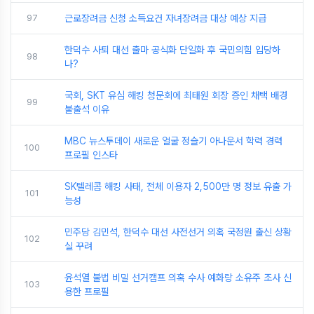
97
근로장려금 신청 소득요건 자녀장려금 대상 예상 지급
한덕수 사퇴 대선 출마 공식화 단일화 후 국민의힘 입당하
98
나?
국회, SKT 유심 해킹 청문회에 최태원 회장 증인 채택 배경
99
불출석 이유
MBC 뉴스투데이 새로운 얼굴 정슬기 아나운서 학력 경력
100
프로필 인스타
SK텔레콤 해킹 사태, 전체 이용자 2,500만 명 정보 유출 가
101
능성
민주당 김민석, 한덕수 대선 사전선거 의혹 국정원 출신 상황
102
실 꾸려
윤석열 불법 비밀 선거캠프 의혹 수사 예화랑 소유주 조사 신
103
용한 프로필