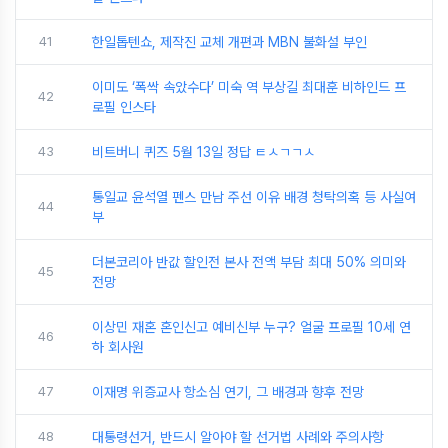
41
한일톱텐쇼, 제작진 교체 개편과 MBN 불화설 부인
이미도 ‘폭싹 속았수다’ 미숙 역 부상길 최대훈 비하인드 프
42
로필 인스타
43
비트버니 퀴즈 5월 13일 정답 ㅌㅅㄱㄱㅅ
통일교 윤석열 펜스 만남 주선 이유 배경 청탁의혹 등 사실여
44
부
더본코리아 반값 할인전 본사 전액 부담 최대 50% 의미와
45
전망
이상민 재혼 혼인신고 예비신부 누구? 얼굴 프로필 10세 연
46
하 회사원
47
이재명 위증교사 항소심 연기, 그 배경과 향후 전망
48
대통령선거, 반드시 알아야 할 선거법 사례와 주의사항