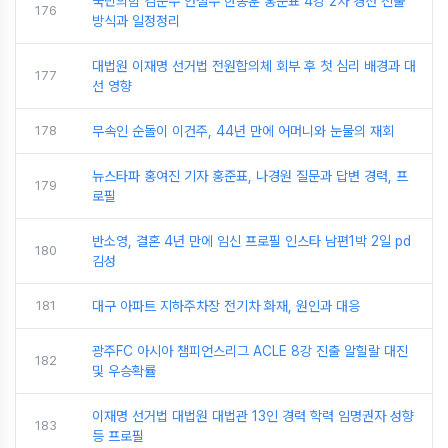
국민의힘 김문수 안철수 한동훈 홍준표 4강 2차 경선 진출
176
방식과 일정정리
대법원 이재명 선거법 전원합의체 회부 후 첫 심리 배경과 대
177
선 영향
178
무속인 순돌이 이건주, 44년 만에 어머니와 눈물의 재회
뉴스타파 홍여진 기자 홍준표, 나경원 질문과 답변 경력, 프
179
로필
반소영, 결혼 4년 만에 임신 프로필 인스타 남편1박 2일 pd
180
김성
181
대구 아파트 지하주차장 전기차 화재, 원인과 대응
광주FC 아시아 챔피언스리그 ACLE 8강 진출 알힐랄 대진
182
및 우승확률
이재명 선거법 대법원 대법관 13인 경력 학력 임명권자 성향
183
등 프로필