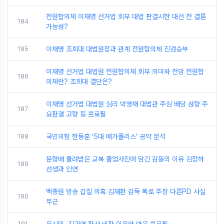
전원합의체 이재명 선거법 회부 대법 판결시한 대선 전 결론
184
가능성?
185
이재명 조희대 대법원장과 관계 전원합의체 진검승부
이재명 선거법 대법원 전원합의체 회부 의미와 전망 전원합
186
의체란? 조희대 결단은?
이재명 선거법 대법원 심리 박영재 대법관 주심 배당 성향 주
187
요판결 고향 등 프로필
188
국민의힘 한동훈 ‘5대 메가폴리스’ 공약 분석
문형배 물려받은 교복 졸업사진에 담긴 감동의 이유 김장하
189
선생과 인연
백종원 방송 갑질 의혹 김재환 감독 폭로 주장 다른PD 사실
190
무근
191