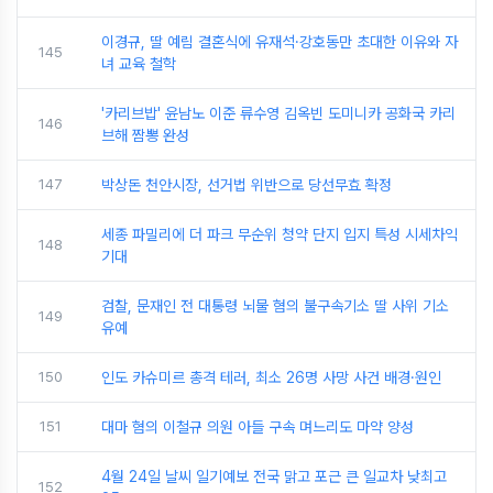
이경규, 딸 예림 결혼식에 유재석·강호동만 초대한 이유와 자
145
녀 교육 철학
'카리브밥' 윤남노 이준 류수영 김옥빈 도미니카 공화국 카리
146
브해 짬뽕 완성
147
박상돈 천안시장, 선거법 위반으로 당선무효 확정
세종 파밀리에 더 파크 무순위 청약 단지 입지 특성 시세차익
148
기대
검찰, 문재인 전 대통령 뇌물 혐의 불구속기소 딸 사위 기소
149
유예
150
인도 카슈미르 총격 테러, 최소 26명 사망 사건 배경·원인
151
대마 혐의 이철규 의원 아들 구속 며느리도 마약 양성
4월 24일 날씨 일기예보 전국 맑고 포근 큰 일교차 낮최고
152