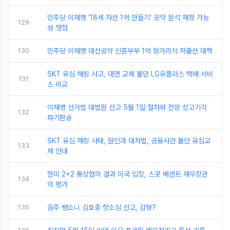
민주당 이재명 ‘18세 자산 1억 만들기’ 공약 분석 재정 가능
129
성 쟁점
130
민주당 이재명 대선공약 신혼부부 1억 헝가리식 저출산 대책
SKT 유심 해킹 사고, 대면 교체 불만 LG유플러스 택배 서비
131
스 비교
이재명 선거법 대법원 선고 5월 1일 절차와 전망 상고기각
132
파기환송
SKT 유심 해킹 사태, 원인과 대처법, 금융사건 불안 유심교
133
체 안내
한미 2+2 통상협의 결과 미국 입장, 스콧 베센트 재무장관
134
의 평가
135
음주 뺑소니 김호중 항소심 선고, 감형?