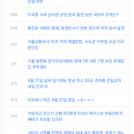
판결 성향
208
이국종 사과 군의관 강연 문과 발언 논란 국방부 징계는?
209
봉천동 아파트 화재, 화염방사기 방화 용의자 추적 유서 발견
서울교통공사 19조 적자 해결방법, 수도권 지하철 요금 150
210
원인상
서울 봉천동 관악우성아파트 화재 1명 사망 7명 부상 화재원
211
인 추락경위
4월 21일 날씨 일기예보 한낮 최고 26도 초여름 큰일교차
212
내일 전국 비
213
비트버니 퀴즈 4월 21일 정답 ㅅㅍㄴㅁㅅ
가보자고 장근석 근황 80평대 럭셔리 하우스와 부동산투자
214
재테크 프로필 인스타
사당귀 시청률 전현무 열애설 성대 여신 홍주연, 왕종근 며느