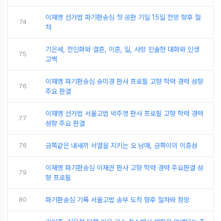
이재명 선거법 파기환송심 첫 공판 기일 15일 전망 향후 절
74
차
기은세, 전인화와 결혼, 이혼, 일, 사랑 진솔한 대화와 인생
75
고백
이재명 파기환송심 송미경 판사 프로필 고향 학력 경력 성향
76
주요 판결
이재명 선거법 서울고법 박주영 판사 프로필 고향 학력 경력
77
성향 주요 판결
78
금쪽같은 내새끼 서열을 지키는 오 남매, 금쪽이의 이중성
이재명 파기환송심 이재권 판사 고향 학력 경력 주요판결 성
79
향 프로필
80
파기환송심 기록 서울고법 송부 도착 향후 절차와 정망