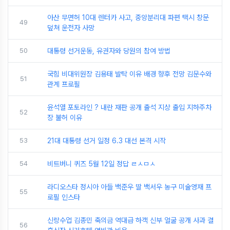
아산 무면허 10대 렌터카 사고, 중앙분리대 파편 택시 창문
49
덮쳐 운전자 사망
50
대통령 선거운동, 유권자와 당원의 참여 방법
국힘 비대위원장 김용태 발탁 이유 배경 향후 전망 김문수와
51
관계 프로필
윤석열 포토라인 ? 내란 재판 공개 출석 지상 출입 지하주차
52
장 불허 이유
53
21대 대통령 선거 일정 6.3 대선 본격 시작
54
비트버니 퀴즈 5월 12일 정답 ㄹㅅㅁㅅ
라디오스타 정시아 아들 백준우 딸 백서우 농구 미술영재 프
55
로필 인스타
신랑수업 김종민 축의금 역대급 하객 신부 얼굴 공개 사과 결
56