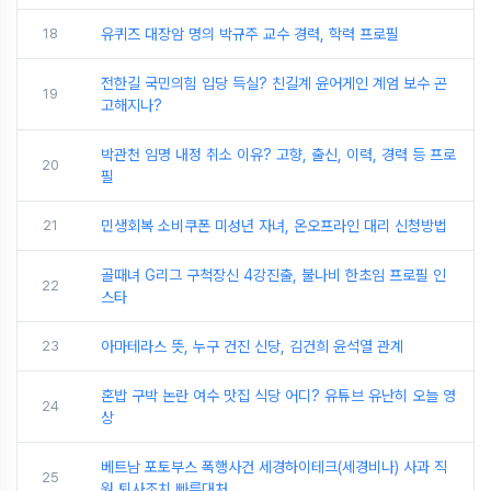
18
유퀴즈 대장암 명의 박규주 교수 경력, 학력 프로필
전한길 국민의힘 입당 득실? 친길계 윤어게인 계엄 보수 곤
19
고해지나?
박관천 임명 내정 취소 이유? 고향, 출신, 이력, 경력 등 프로
20
필
21
민생회복 소비쿠폰 미성년 자녀, 온오프라인 대리 신청방법
골때녀 G리그 구척장신 4강진출, 불나비 한초임 프로필 인
22
스타
23
아마테라스 뜻, 누구 건진 신당, 김건희 윤석열 관계
혼밥 구박 논란 여수 맛집 식당 어디? 유튜브 유난히 오늘 영
24
상
베트남 포토부스 폭행사건 세경하이테크(세경비나) 사과 직
25
원 퇴사조치 빠른대처