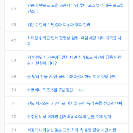
안솜이 텐프로 도훈 스폰서 악성 루머 고소 법적 대응 프로필
65
인스타
66
김문수 한덕수 단일화 회동과 향후 전망
최태원 위약금 면제 형평성 검토, 유심 해킹 사태 대국민 사
67
과
역 외환위기 가능성? 원화 대만 싱가포르 위안화 급등 외환
68
위기 현실화 되나?
69
원 달러 환율 25원 급락 1380원대 하락 이유 향후 전망
70
비트버니 퀴즈 5월 7일 정답 ㄱㅅㄹ
71
인도 파키스탄 카슈미르 미사일 공격 폭격 충돌 전말과 여파
72
민주당 비상 이재명 선거비용 434억 반환 주체 절차
73
서경덕 나라망신 일본 교토 치마 속 불법 촬영 사건 비판