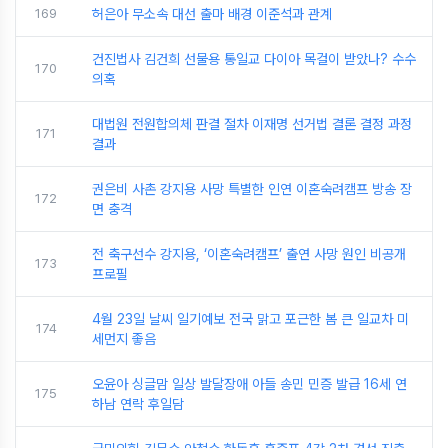
169
허은아 무소속 대선 출마 배경 이준석과 관계
건진법사 김건희 선물용 통일교 다이아 목걸이 받았나? 수수
170
의혹
대법원 전원합의체 판결 절차 이재명 선거법 결론 결정 과정
171
결과
권은비 사촌 강지용 사망 특별한 인연 이혼숙려캠프 방송 장
172
면 충격
전 축구선수 강지용, ‘이혼숙려캠프’ 출연 사망 원인 비공개
173
프로필
4월 23일 날씨 일기예보 전국 맑고 포근한 봄 큰 일교차 미
174
세먼지 좋음
오윤아 싱글맘 일상 발달장애 아들 송민 민증 발급 16세 연
175
하남 연락 후일담