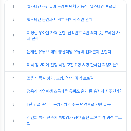
1
엡스타인 스캔들과 트럼프 탄핵 가능성, 엡스타인 프로필
2
앱스타인 문건과 트럼프 레임덕 상관 관계
이경실 우아란 가격 논란. 난각번호 4번 의미 뜻, 조혜련 사
3
과 난감
4
문재인 유튜브 데뷔 평산책방 유튜버 김어준과 손잡다.
5
태국 캄보디아 전쟁 국경 교전 9명 사망 한국인 희생자는?
6
조은석 특검 성향, 고향, 학력, 경력 프로필
7
정육각 기업회생 초록마을 유퀴즈 출연 등 승자의 저주인가?
8
1년 단골 손님 매운양념치킨 주문 변경으로 인한 갈등
김건희 특검 민중기 특별검사 성향 출신 고향 학력 경력 프로
9
필