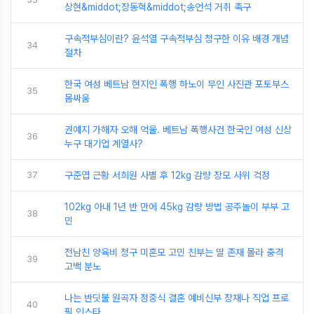
상현&middot;장동혁&middot;송언석 거취 촉구
구속적부심이란? 윤석열 구속적부심 청구한 이유 배경 개념
34
절차
한국 여성 베트남 현지인 폭행 하노이 무인 사진관 포토부스
35
몸싸움
권예지 가해자 오해 억울. 베트남 폭행사건 한국인 여성 신상
36
누구 대기업 계열사?
37
구준엽 근황 서희원 사별 후 12kg 감량 장모 사위 걱정
102kg 아내 1년 반 만에 45kg 감량 방법 공주놀이 부부 고
38
민
전남친 양육비 청구 미혼모 고민 친부는 딸 존재 몰라 충격
39
고백 분노
나는 반딧불 원곡자 정중식 결혼 예비신부 장재나 직업 프로
40
필 인스타