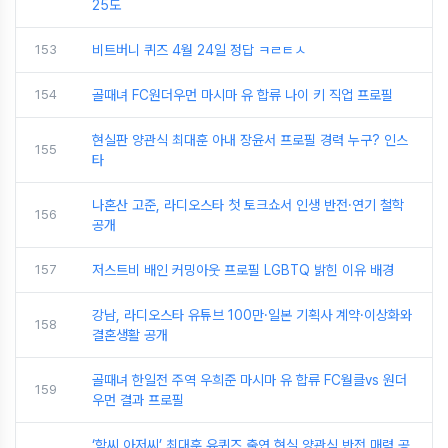
25도
153
비트버니 퀴즈 4월 24일 정답 ㅋㄹㅌㅅ
154
골때녀 FC원더우먼 마시마 유 합류 나이 키 직업 프로필
현실판 양관식 최대훈 아내 장윤서 프로필 경력 누구? 인스
155
타
나혼산 고준, 라디오스타 첫 토크쇼서 인생 반전·연기 철학
156
공개
157
저스트비 배인 커밍아웃 프로필 LGBTQ 밝힌 이유 배경
강남, 라디오스타 유튜브 100만·일본 기획사 계약·이상화와
158
결혼생활 공개
골때녀 한일전 주역 우희준 마시마 유 합류 FC월클vs 원더
159
우먼 결과 프로필
‘학씨 아저씨’ 최대훈 유퀴즈 출연 현실 양관식 반전 매력 공