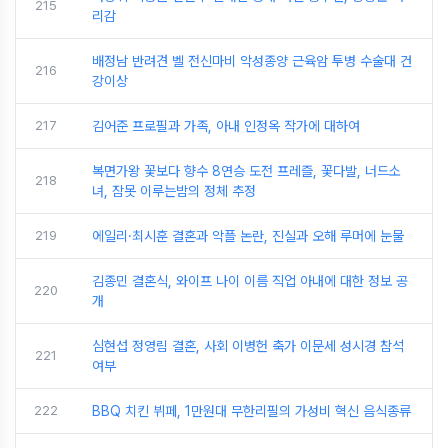
215
리감
배정남 반려견 벨 전신마비 악성종양 근육암 투병 수술대 건
216
강이상
217
김어준 프로필과 가족, 아내 인정옥 작가에 대하여
복면가왕 꽃보다 향수 8연승 도전 프레즐, 꽃다발, 너드소
218
녀, 잠못 이루는밤의 정체 추정
219
에일리·최시훈 결혼과 악플 논란, 진실과 오해 루머에 눈물
김종민 결혼식, 와이프 나이 이름 직업 아내에 대한 정보 공
220
개
심현섭 정영림 결혼, 사회 이병헌 축가 이문세 성시경 참석
221
여부
222
BBQ 치킨 뷔페, 1만원대 무한리필의 가성비 혁신 음식종류