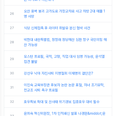
오산 옹벽 붕괴 고가도로 가장교차로 사고 차량 2대 매몰 1
26
명 사망
27
식당 신체접촉 후 라이터 휘발유 분신 협박 사건
박찬대 내란특별법, 정청래 정당해산 심판 청구 국민의힘 해
28
산 가능성
모스탄 프로필, 국적, 고향, 직업 대사 임명 가능성, 윤석열
29
접견 불발
30
강선우 낙마 자진사퇴 지명철회 이재명의 결단은?
이진숙 교육부장관 후보자 논란 논문 표절, 자녀 조기유학,
31
전교조 사퇴 촉구 프로필
32
호우특보 확대 및 산사태 위기경보 집중호우 대비 필수
윤희숙 혁신위원장, 1차 인적쇄신 발표 나경원&middot;윤
33