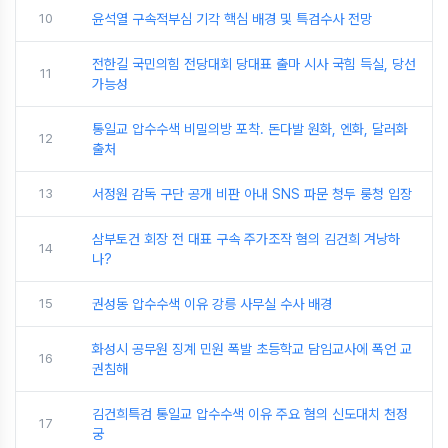
10
윤석열 구속적부심 기각 핵심 배경 및 특검수사 전망
전한길 국민의힘 전당대회 당대표 출마 시사 국힘 득실, 당선
11
가능성
통일교 압수수색 비밀의방 포착. 돈다발 원화, 엔화, 달러화
12
출처
13
서정원 감독 구단 공개 비판 아내 SNS 파문 청두 룽청 입장
삼부토건 회장 전 대표 구속 주가조작 혐의 김건희 겨낭하
14
나?
15
권성동 압수수색 이유 강릉 사무실 수사 배경
화성시 공무원 징계 민원 폭발 초등학교 담임교사에 폭언 교
16
권침해
김건희특검 통일교 압수수색 이유 주요 혐의 신도대치 천정
17
궁