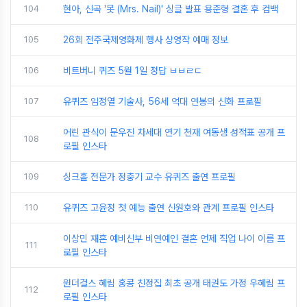
104
현아, 신곡 '못 (Mrs. Nail)' 싱글 발표 용준형 결혼 후 컴백
105
26회 전주국제영화제 행사 상영작 예매 정보
106
비트버니 퀴즈 5월 1일 정답 ㅂㅂㄹㄷ
107
유퀴즈 임정열 기술사, 56세 억대 연봉의 신화 프로필
어린 관식이 문우진 차세대 연기 천재 여동생 성적표 공개 프
108
로필 인스타
109
싱크홀 전문가 정충기 교수 유퀴즈 출연 프로필
110
유퀴즈 고윤정 첫 예능 출연 신원호와 관계 프로필 인스타
이상민 재혼 예비신부 비연예인 결혼 언제 직업 나이 이름 프
111
로필 인스타
원더걸스 혜림 홍콩 친정집 최초 공개 태권도 가정 우혜림 프
112
로필 인스타