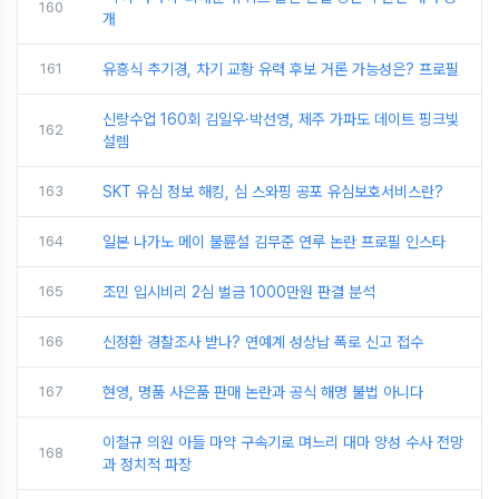
160
개
161
유흥식 추기경, 차기 교황 유력 후보 거론 가능성은? 프로필
신랑수업 160회 김일우·박선영, 제주 가파도 데이트 핑크빛
162
설렘
163
SKT 유심 정보 해킹, 심 스와핑 공포 유심보호서비스란?
164
일본 나가노 메이 불륜설 김무준 연루 논란 프로필 인스타
165
조민 입시비리 2심 벌금 1000만원 판결 분석
166
신정환 경찰조사 받나? 연예계 성상납 폭로 신고 접수
167
현영, 명품 사은품 판매 논란과 공식 해명 불법 아니다
이철규 의원 아들 마약 구속기로 며느리 대마 양성 수사 전망
168
과 정치적 파장