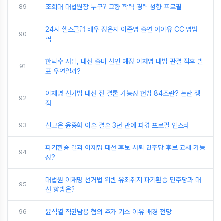
89
조희대 대법원장 누구? 고향 학력 경력 성향 프로필
24시 헬스클럽 배우 정은지 이준영 출연 아이유 CC 영범
90
역
한덕수 사임, 대선 출마 선언 예정 이재명 대법 판결 직후 발
91
표 우연일까?
이재명 선거법 대선 전 결론 가능성 헌법 84조란? 논란 쟁
92
점
93
신고은 윤종화 이혼 결혼 3년 만에 파경 프로필 인스타
파기환송 결과 이재명 대선 후보 사퇴 민주당 후보 교체 가능
94
성?
대법원 이재명 선거법 위반 유죄취지 파기환송 민주당과 대
95
선 향방은?
96
윤석열 직권남용 혐의 추가 기소 이유 배경 전망