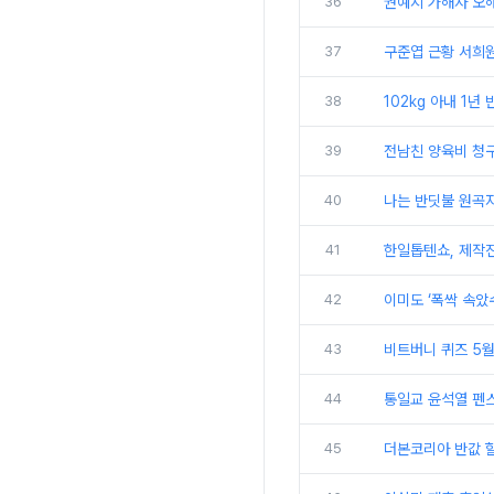
36
권예지 가해자 오해
37
구준엽 근황 서희원
38
102kg 아내 1년
39
전남친 양육비 청구
40
나는 반딧불 원곡
41
한일톱텐쇼, 제작진
42
이미도 ‘폭싹 속았
43
비트버니 퀴즈 5월
44
통일교 윤석열 펜스
45
더본코리아 반값 할