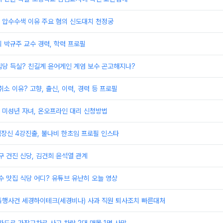
 압수수색 이유 주요 혐의 신도대치 천정궁
 박규주 교수 경력, 학력 프로필
입당 득실? 친길계 윤어게인 계엄 보수 곤고해지나?
소 이유? 고향, 출신, 이력, 경력 등 프로필
 미성년 자녀, 온오프라인 대리 신청방법
장신 4강진출, 불나비 한초임 프로필 인스타
구 건진 신당, 김건희 윤석열 관계
수 맛집 식당 어디? 유튜브 유난히 오늘 영상
폭행사건 세경하이테크(세경비나) 사과 직원 퇴사조치 빠른대처