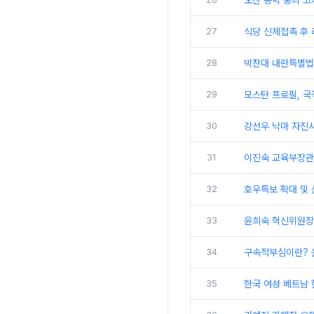
오산 옹벽 붕괴 고
27
식당 신체접촉 후 
28
박찬대 내란특별법
29
모스탄 프로필, 국
30
강선우 낙마 자진
31
이진숙 교육부장관 
32
호우특보 확대 및
33
윤희숙 혁신위원장, 
34
구속적부심이란? 
35
한국 여성 베트남 