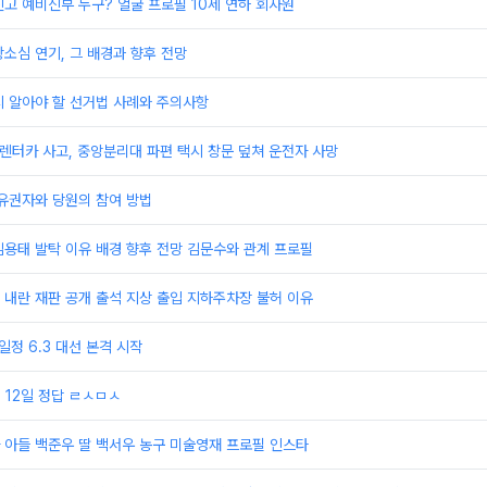
고 예비신부 누구? 얼굴 프로필 10세 연하 회사원
소심 연기, 그 배경과 향후 전망
시 알아야 할 선거법 사례와 주의사항
 렌터카 사고, 중앙분리대 파편 택시 창문 덮쳐 운전자 사망
유권자와 당원의 참여 방법
용태 발탁 이유 배경 향후 전망 김문수와 관계 프로필
 내란 재판 공개 출석 지상 출입 지하주차장 불허 이유
일정 6.3 대선 본격 시작
 12일 정답 ㄹㅅㅁㅅ
 아들 백준우 딸 백서우 농구 미술영재 프로필 인스타