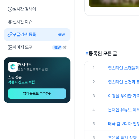
실시간 검색어
실시간 이슈
구글검색 등록
NEW
이미지 도구
NEW
등록된 모든 글
캐시큐브
1
엡스타인 스캔들과
일상이 포인트가 되는 앱
쇼핑 경유
2
앱스타인 문건과 
각종 미션으로 적립
앱다운로드 ㄱㄱ?
→
3
이경실 우아란 가격
4
문재인 유튜브 데
5
태국 캄보디아 전쟁
6
조은석 특검 성향,