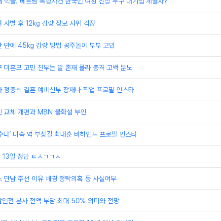
 억울. 베트남 폭행사건 한국인 여성 신상 누구 대기업 계열사?
 사별 후 12kg 감량 장모 사위 걱정
 반 만에 45kg 감량 방법 공주놀이 부부 고민
 미혼모 고민 친부는 딸 존재 몰라 충격 고백 분노
자 정중식 결혼 예비신부 장재나 직업 프로필 인스타
 교체 개편과 MBN 불화설 부인
수다’ 미숙 역 부상길 최대훈 비하인드 프로필 인스타
 13일 정답 ㅌㅅㄱㄱㅅ
 만남 주선 이유 배경 청탁의혹 등 사실여부
인전 본사 전액 부담 최대 50% 의미와 전망