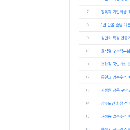
7
정육각 기업회생 
8
1년 단골 손님 매
9
김건희 특검 민중기
10
윤석열 구속적부심 
11
전한길 국민의힘 전
12
통일교 압수수색 비
13
서정원 감독 구단 
14
삼부토건 회장 전 
15
권성동 압수수색 이
16
화성시 공무원 징