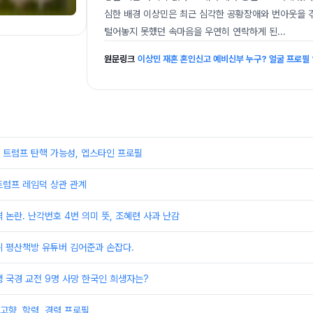
심한 배경 이상민은 최근 심각한 공황장애와 번아웃을 
털어놓지 못했던 속마음을 우연히 연락하게 된
...
원문링크
이상민 재혼 혼인신고 예비신부 누구? 얼굴 프로필 
 트럼프 탄핵 가능성, 엡스타인 프로필
트럼프 레임덕 상관 관계
 논란. 난각번호 4번 의미 뜻, 조혜련 사과 난감
뷔 평산책방 유튜버 김어준과 손잡다.
 국경 교전 9명 사망 한국인 희생자는?
 고향, 학력, 경력 프로필