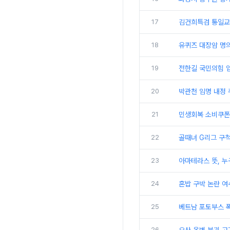
17
김건희특검 통일교
18
유퀴즈 대장암 명의
19
전한길 국민의힘 
20
박관천 임명 내정 취
21
민생회복 소비쿠폰
22
골때녀 G리그 구척
23
아마테라스 뜻, 누
24
혼밥 구박 논란 여
25
베트남 포토부스 
26