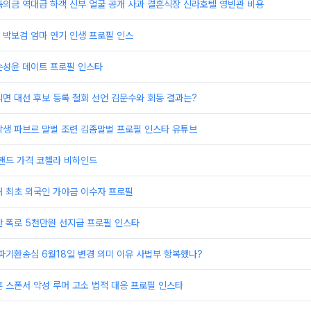
의금 역대급 하객 신부 얼굴 공개 사과 결혼식장 신라호텔 영빈관 비용
 박보검 엄마 연기 인생 프로필 인스
손성윤 데이트 프로필 인스타
면 대선 후보 등록 철회 선언 김문수와 회동 결과는?
학생 파브르 말벌 조련 김좀말벌 프로필 인스타 유튜브
랜드 가격 코첼라 비하인드
내 최초 외국인 가야금 이수자 프로필
안 폭로 5천만원 선지급 프로필 인스타
파기환송심 6월18일 변경 의미 이유 사법부 항복했나?
 스폰서 악성 루머 고소 법적 대응 프로필 인스타