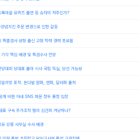
초록마을 유퀴즈 출연 등 승자의 저주인가?
운양념치킨 주문 변경으로 인한 갈등
 특별검사 성향 출신 고향 학력 경력 프로필
기각 핵심 배경 및 특검수사 전망
당대회 당대표 출마 시사 국힘 득실, 당선 가능성
밀의방 포착. 돈다발 원화, 엔화, 달러화 출처
공개 비판 아내 SNS 파문 청두 룽청 입장
대표 구속 주가조작 혐의 김건희 겨낭하나?
유 강릉 사무실 수사 배경
계 민원 폭발 초등학교 담임교사에 폭언 교권침해