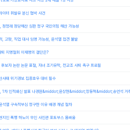
가도로 가장교차로 사고 차량 2대 매몰 1명 사망
라이터 휘발유 분신 협박 사건
, 정청래 정당해산 심판 청구 국민의힘 해산 가능성
적, 고향, 직업 대사 임명 가능성, 윤석열 접견 불발
사퇴 지명철회 이재명의 결단은?
후보자 논란 논문 표절, 자녀 조기유학, 전교조 사퇴 촉구 프로필
 산사태 위기경보 집중호우 대비 필수
1차 인적쇄신 발표 나경원&middot;윤상현&middot;장동혁&middot;송언석 거
윤석열 구속적부심 청구한 이유 배경 개념 절차
현지인 폭행 하노이 무인 사진관 포토부스 몸싸움