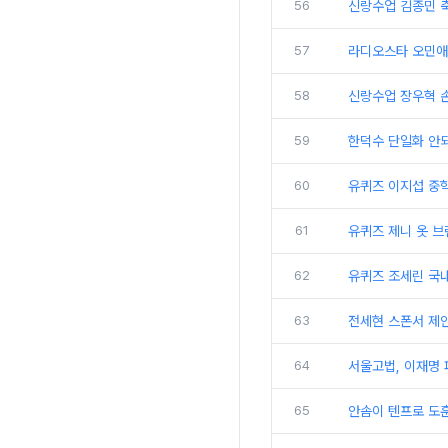
56
신랑수업 김종민 축
57
라디오스타 오민애
58
신랑수업 장우혁 
59
한덕수 단일화 안되
60
유퀴즈 이지섭 중
61
유퀴즈 제니 옷 브
62
유퀴즈 조세린 국
63
전세현 스폰서 제
64
서울고법, 이재명 
65
안솜이 텐프로 도훈