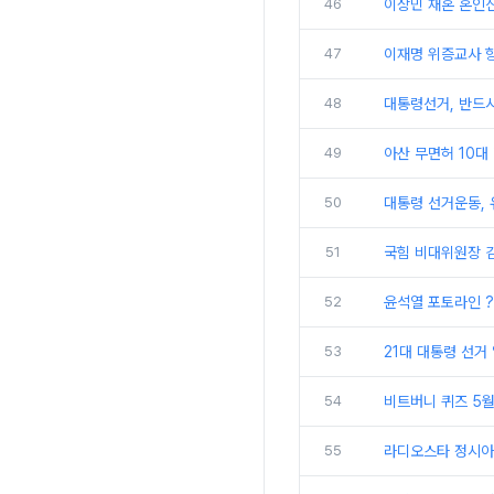
46
이상민 재혼 혼인신
47
이재명 위증교사 항
48
대통령선거, 반드
49
아산 무면허 10대
50
대통령 선거운동, 
51
국힘 비대위원장 김
52
윤석열 포토라인 ?
53
21대 대통령 선거 
54
비트버니 퀴즈 5월
55
라디오스타 정시아