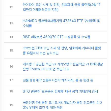
하이파이 코인 시세 및 전망, 암호화폐 금융 플랫폼(4월 11
12
일까지 거래유의종목 지정)
HANARO 글로벌금채굴기업 473640 ETF 구성종목 및
13
수익률
14
RISE AI&로봇 469070 ETF 구성종목 및 수익률
코박토큰 CBK 코인 시세 및 전망, 암호화폐 커뮤니티 플랫
15
폼 유틸리티 토큰 김치코인
케이뱅크 궁금한 적금 vs 카카오뱅크 한달적금 vs BNK경남
16
은행 Touch UP 터치업 적금 비교
17
선물매매 계약 선물투자전략 헤지거래, 롱 숏 헷징 뜻
18
STO 관련주 '토큰증권 법제화' 대선 공약 기대감에 강세
국민은행 파킹통장 모니모 KB 매일이자 통장 최고금리 4.0
19
0% 우대이 조건 및 계좌 특징