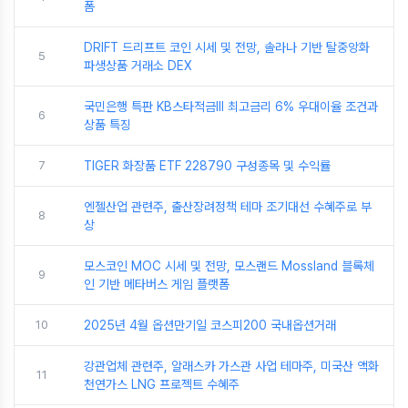
폼
DRIFT 드리프트 코인 시세 및 전망, 솔라나 기반 탈중앙화
5
파생상품 거래소 DEX
국민은행 특판 KB스타적금Ⅲ 최고금리 6% 우대이율 조건과
6
상품 특징
7
TIGER 화장품 ETF 228790 구성종목 및 수익률
엔젤산업 관련주, 출산장려정책 테마 조기대선 수혜주로 부
8
상
모스코인 MOC 시세 및 전망, 모스랜드 Mossland 블록체
9
인 기반 메타버스 게임 플랫폼
10
2025년 4월 옵션만기일 코스피200 국내옵션거래
강관업체 관련주, 알래스카 가스관 사업 테마주, 미국산 액화
11
천연가스 LNG 프로젝트 수혜주