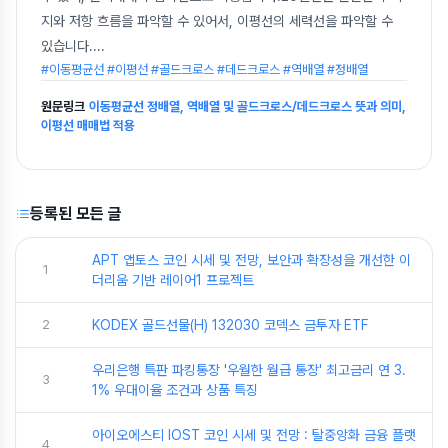
지와 저항 흐름을 파악할 수 있어서, 이평선의 세력선을 파악할 수
있습니다.
...
#이동평균선 #이평선 #골드크로스 #데드크로스 #역배열 #정배열
원문링크
이동평균선 정배열, 역배열 및 골드크로스/데드크로스 뜻과 의미,
이평선 매매법 적용
등록된 모든 글
APT 앱토스 코인 시세 및 전망, 보안과 확장성을 개선한 이
1
더리움 기반 레이어1 프로젝트
2
KODEX 골드선물(H) 132030 코덱스 금투자 ETF
우리은행 특판 파킹통장 '우월한 월급 통장' 최고금리 연 3.
3
1% 우대이율 조건과 상품 특징
아이오에스티 IOST 코인 시세 및 전망 : 탈중앙화 금융 플랫
4