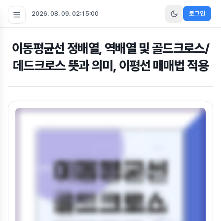
2026. 08. 09. 02:15:00
로그인
이동평균선 정배열, 역배열 및 골드크로스/
데드크로스 뜻과 의미, 이평선 매매법 적용