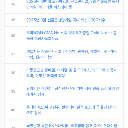
2025년 첫번째 코스피200 선물만기일, 3월 선물옵션 동시
34
만기일, 쿼드러플 위칭데이 뜻
35
2025년 3월 선물옵션만기일 국내 코스피200지수
우리WON CMA Note 와 우리투자증권 CMA Note : 종
36
금형 예금자보호상품
캔들차트 상승전환신호 : 적삼병, 관통형, 샛별형, 사다리바
37
닥형, 집게바닥형
이동평균선 정배열, 역배열 및 골드크로스/데드크로스 뜻과
38
의미, 이평선 매매법 적용
유리기판 관련주 : 삼성전자 유리기판 시장 진출 소식에 관련
39
테마주 강세
온디바이스 AI 관련주, 팔란티어 실적 호조에 국내 관련테마
40
주도 강세
국민은행 특판 KB스타적금Ⅱ 최고금리 연 8.00% 우대이율