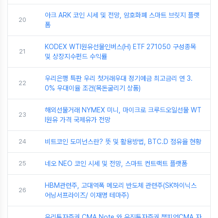
아크 ARK 코인 시세 및 전망, 암호화폐 스마트 브릿지 플랫
20
폼
KODEX WTI원유선물인버스(H) ETF 271050 구성종목
21
및 상장지수펀드 수익률
우리은행 특판 우리 첫거래우대 정기예금 최고금리 연 3.
22
0% 우대이율 조건(목돈굴리기 상품)
해외선물거래 NYMEX 미니, 마이크로 크루드오일선물 WT
23
I원유 가격 국제유가 전망
24
비트코인 도미넌스란? 뜻 및 활용방법, BTC.D 점유율 현황
25
네오 NEO 코인 시세 및 전망, 스마트 컨트랙트 플랫폼
HBM관련주, 고대역폭 메모리 반도체 관련주(SK하이닉스
26
어닝서프라이즈/ 이재명 테마주)
우리투자증권 CMA Note 와 유진투자증권 챔피언CMA 자