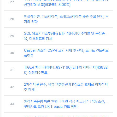
27
산관리형 비교(최고금리 3.00%)
인플레이션, 디플레이션, 스태그플레이션 뜻과 주요 원인, 투
28
자의 영향
SOL 의료기기소부장Fn ETF 464610 수익률 및 구성종
29
목, 미용의료의 강세
Casper 캐스퍼 CSPR 코인 시세 및 전망, 스마트 컨트랙트
30
플랫폼
TIGER 차이나항셍테크(371160) ETF와 레버리지(43832
31
0) 상장지수펀드
2차전지 관련주, 유럽 액션플랜과 K칩스법 호재로 이차전지
32
주 강세
웰컴저축은행 특판 웰뱅 라이킷 적금 최고금리 14% 조건,
33
롯데카드 로카 LIKIT basic 카드 혜택