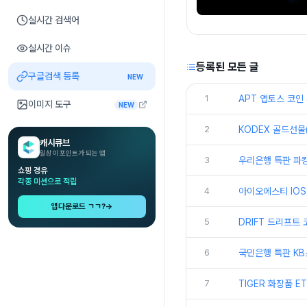
실시간 검색어
실시간 이슈
등록된 모든 글
구글검색 등록
NEW
1
APT 앱토스 코인
이미지 도구
NEW
2
KODEX 골드선물(
캐시큐브
일상이 포인트가 되는 앱
3
우리은행 특판 파킹
쇼핑 경유
각종 미션으로 적립
4
아이오에스티 IOS
앱다운로드 ㄱㄱ?
→
5
DRIFT 드리프트
6
국민은행 특판 KB
7
TIGER 화장품 E