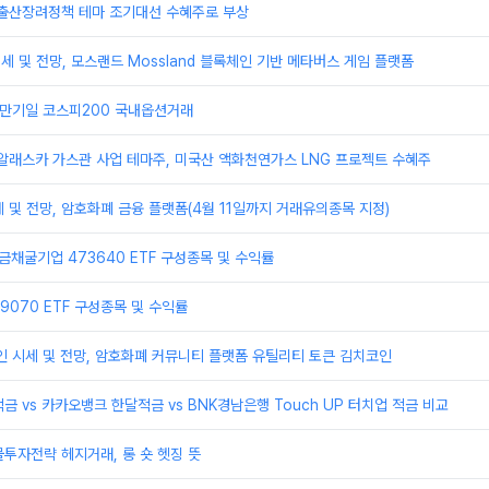
 출산장려정책 테마 조기대선 수혜주로 부상
세 및 전망, 모스랜드 Mossland 블록체인 기반 메타버스 게임 플랫폼
션만기일 코스피200 국내옵션거래
알래스카 가스관 사업 테마주, 미국산 액화천연가스 LNG 프로젝트 수혜주
 및 전망, 암호화폐 금융 플랫폼(4월 11일까지 거래유의종목 지정)
금채굴기업 473640 ETF 구성종목 및 수익률
469070 ETF 구성종목 및 수익률
인 시세 및 전망, 암호화폐 커뮤니티 플랫폼 유틸리티 토큰 김치코인
금 vs 카카오뱅크 한달적금 vs BNK경남은행 Touch UP 터치업 적금 비교
투자전략 헤지거래, 롱 숏 헷징 뜻