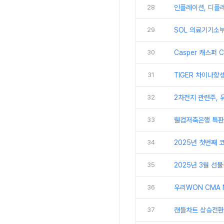
28
인플레이션, 디플레
29
SOL 의료기기소부
30
Casper 캐스퍼 
31
TIGER 차이나항셍
32
2차전지 관련주, 
33
웰컴저축은행 특판 웰
34
2025년 첫번째 
35
2025년 3월 선
36
우리WON CMA 
37
캔들차트 상승전환신