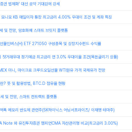
큰증권 법제화' 대선 공약 기대감에 강세
모니모 KB 매일이자 통장 최고금리 4.00% 우대이 조건 및 계좌 특징
시세 및 전망, 암호화폐 스마트 브릿지 플랫폼
유선물인버스(H) ETF 271050 구성종목 및 상장지수펀드 수익률
 첫거래우대 정기예금 최고금리 연 3.0% 우대이율 조건(목돈굴리기 상품)
EX 미니, 마이크로 크루드오일선물 WTI원유 가격 국제유가 전망
? 뜻 및 활용방법, BTC.D 점유율 현황
시세 및 전망, 스마트 컨트랙트 플랫폼
역폭 메모리 반도체 관련주(SK하이닉스 어닝서프라이즈/ 이재명 테마주)
 Note 와 유진투자증권 챔피언CMA 자산관리형 비교(최고금리 3.00%)