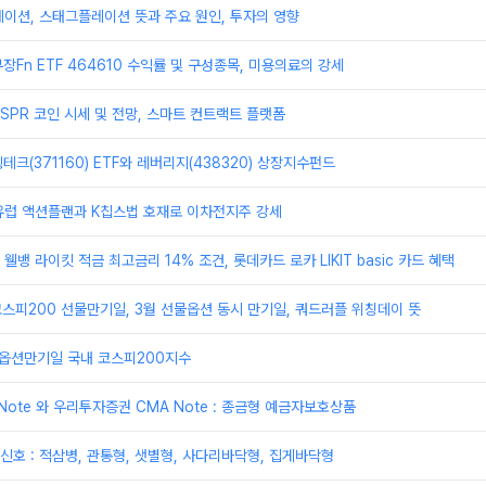
이션, 스태그플레이션 뜻과 주요 원인, 투자의 영향
장Fn ETF 464610 수익률 및 구성종목, 미용의료의 강세
CSPR 코인 시세 및 전망, 스마트 컨트랙트 플랫폼
테크(371160) ETF와 레버리지(438320) 상장지수펀드
유럽 액션플랜과 K칩스법 호재로 이차전지주 강세
뱅 라이킷 적금 최고금리 14% 조건, 롯데카드 로카 LIKIT basic 카드 혜택
코스피200 선물만기일, 3월 선물옵션 동시 만기일, 쿼드러플 위칭데이 뜻
물옵션만기일 국내 코스피200지수
Note 와 우리투자증권 CMA Note : 종금형 예금자보호상품
호 : 적삼병, 관통형, 샛별형, 사다리바닥형, 집게바닥형