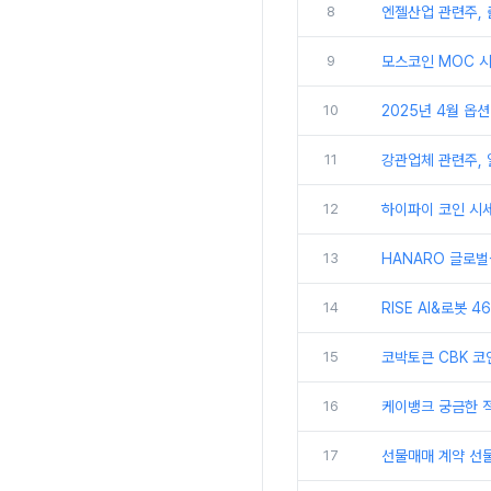
8
엔젤산업 관련주,
9
모스코인 MOC 시
10
2025년 4월 옵
11
강관업체 관련주, 
12
하이파이 코인 시세
13
HANARO 글로벌
14
RISE AI&로봇 
15
코박토큰 CBK 코
16
케이뱅크 궁금한 적
17
선물매매 계약 선물