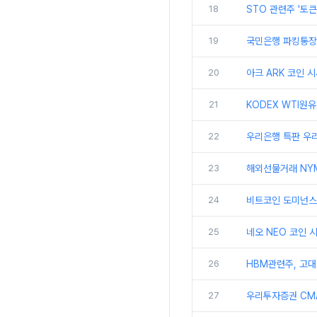
18
STO 관련주 '토
19
국민은행 파킹통장 
20
아크 ARK 코인 
21
KODEX WTI원
22
우리은행 특판 우리
23
해외선물거래 NYM
24
비트코인 도미넌스란
25
네오 NEO 코인 
26
HBM관련주, 고대
27
우리투자증권 CMA