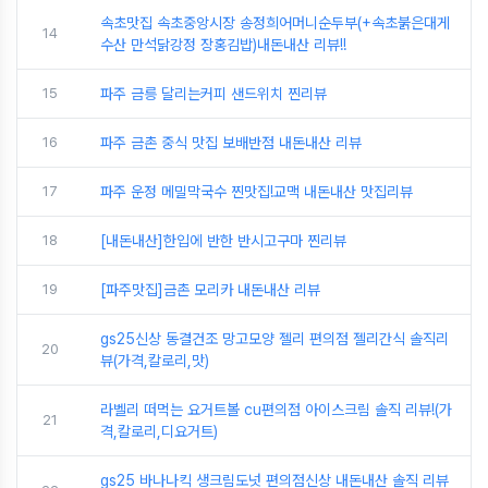
속초맛집 속초중앙시장 송정희어머니순두부(+속초붉은대게
14
수산 만석닭강정 장홍김밥)내돈내산 리뷰!!
15
파주 금릉 달리는커피 샌드위치 찐리뷰
16
파주 금촌 중식 맛집 보배반점 내돈내산 리뷰
17
파주 운정 메밀막국수 찐맛집!교맥 내돈내산 맛집리뷰
18
[내돈내산]한입에 반한 반시고구마 찐리뷰
19
[파주맛집]금촌 모리카 내돈내산 리뷰
gs25신상 동결건조 망고모양 젤리 편의점 젤리간식 솔직리
20
뷰(가격,칼로리,맛)
라벨리 떠먹는 요거트볼 cu편의점 아이스크림 솔직 리뷰!(가
21
격,칼로리,디요거트)
gs25 바나나킥 생크림도넛 편의점신상 내돈내산 솔직 리뷰