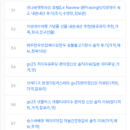
르나뷰앳프라싱 호텔(Le Naview @Prasingh)치앙마이 숙
51
소 내돈내산 후기(조식,수영장,짐보관)
치앙마이여행 기념품 선물 내돈내산 추천(태국과자 추천,가
52
족,회사,친구선물)
파주한우맛집!복드림한우 숯불불고기정식 솔직 후기(가격,메
53
뉴,정육식당)
gs25 저지우유푸딩 편의점신상 솔직리뷰(일본 쟈지푸딩,가
54
격,맛)
브레디크 밤생크림카스테라 gs25편의점신상 리뷰!(디저트,
55
가격,칼로리)
gs25 넷플릭스 마롱티라미수 편의점 신상 솔직 리뷰(밤디저
56
트,가격,칼로리,맛)
숑스바베큐 헤이리맛집 마늘간장등갈비 솔직 리뷰(가격,메
57
뉴,주차)