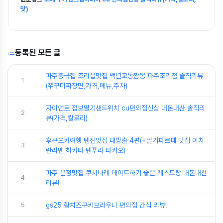
맛)
등록된 모든 글
파주중국집 조리읍맛집 백년교동짬뽕 파주조리점 솔직리뷰
1
(쭈꾸미짜장면,가격,메뉴,주차)
자이언트 점보딸기샌드위치 cu편의점신상 내돈내산 솔직리
2
뷰(가격,칼로리)
후쿠오카여행 텐진맛집 대방출 4편(+딸기파르페 맛집 이치
3
란라멘 하카타 텐푸라 타카오)
파주 운정맛집 쿠치나레 데이트하기 좋은 레스토랑 내돈내산
4
리뷰!
5
gs25 황치즈쿠키브라우니 편의점 간식 리뷰!