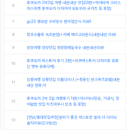
후쿠오카 2박3일 여행 내돈내산 맛집!3편(+하카타역 크리스
6
마스마켓 후쿠오카 이자카야 모토무라 규카츠 등 포함)
7
gs25 땡모반 수박빙수 편의점간식 리뷰!!
8
청초수물회 속초본점(+카페 메리고라운드)내돈내산 리뷰!
9
양양여행 양양맛집 영광정메밀국수 내돈내산리뷰!
후쿠오카 버스투어 후기 2편(+라쿠버스투어 다자이후 유후
10
인 벳부 유후다케)
강릉여행 강릉맛집 리틀다이너 (+정동진 썬크루즈호텔)내돈
11
내산 찐후기!
후쿠오카 2박 3일 여행후기 1편(+아시아나항공, 기내식, 장
12
어덮밥 맛집 히츠마부시 빈쵸 등 포함)
[연남/홍대맛집추천]분위기 좋은 레스토랑 빌라 더 다이닝
13
솔직리뷰(친구돈산)