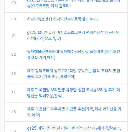
gs25편의점신상 카수가이 구미다요 젤리 내돈내산 솔직리
29
뷰(요구르트맛,가격,칼로리)
30
천지연폭포맛집 천지연전복해물뚝배기 후기!
gs25 올더어글리 마시멜로초코쿠키 편의점신상 내돈내산
31
리뷰!(가격,칼로리,맛)
협재해물라면오빠네 협재해수욕장맛집 솔직리뷰!(제주오션
32
뷰맛집,가격,메뉴)
제주 함덕흑돼지 왕표고기!직접 구워주는 함덕 흑돼지 맛집
33
솔직 후기(가격,메뉴,초벌구이)
제주도 쑥찐빵 보리찐빵 유명한 빵집 코시롱보리빵 후기(여
34
행선물,택배주문,간식)
제주 마음샌드 제주여행 기념품 추천(가족,회사 과자선물,가
35
격,예약)
gs25 비달 생크림딸기젤리 편의점 신상 리뷰!(가격,칼로리,
36