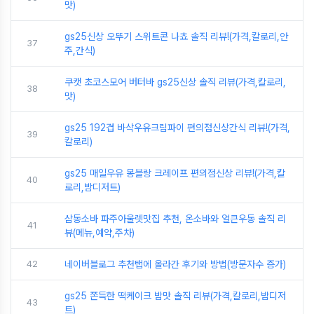
맛)
gs25신상 오뚜기 스위트콘 나쵸 솔직 리뷰!(가격,칼로리,안
37
주,간식)
쿠캣 초코스모어 버터바 gs25신상 솔직 리뷰(가격,칼로리,
38
맛)
gs25 192겹 바삭우유크림파이 편의점신상간식 리뷰!(가격,
39
칼로리)
gs25 매일우유 몽블랑 크레이프 편의점신상 리뷰!(가격,칼
40
로리,밤디저트)
삼동소바 파주아울렛맛집 추천, 온소바와 얼큰우동 솔직 리
41
뷰(메뉴,예약,주차)
42
네이버블로그 추천탭에 올라간 후기와 방법(방문자수 증가)
gs25 쫀득한 떡케이크 밤맛 솔직 리뷰(가격,칼로리,밤디저
43
트)