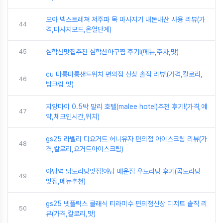
오아 넥스트레쳐 저주파 목 마사지기 내돈내산 사용 리뷰(가
44
격,마사지모드,온열단계)
45
심학산맛집추천 심학산아구찜 후기!(메뉴,주차,맛)
cu 마롱마롱샌드위치 편의점 신상 솔직 리뷰!(가격,칼로리,
46
밤크림 맛)
치앙마이 0.5박 말리 호텔(malee hotel)추천 후기!(가격,예
47
약,체크인시간,위치)
gs25 라벨리 디요거트 허니유자 편의점 아이스크림 리뷰(가
48
격,칼로리,요거트아이스크림)
야당역 닭도리탕맛집!야당 매운집 우도리탕 후기(곱도리탕
49
맛집,메뉴추천)
gs25 넷플릭스 클래식 티라미수 편의점신상 디저트 솔직 리
50
뷰(가격,칼로리,맛)