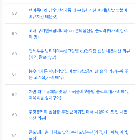
핵이득마켓 참숯양념치동 내돈내산 추천 후기!(치밥,숯불바
58
베큐치킨,매운맛)
고대 쿠키앤크림버터바 cu 편의점신상 솔직리뷰(가격,칼로
59
리,맛)
연세우유 밤티라미수생크림빵 cu편의점 신상 내돈내산 리뷰
60
(가격,칼로리,맛)
봉우리가든 야당역맛집!마늘양념소갈비살 솔직 리뷰(구워주
61
는 고기집,가격,메뉴)
차반 파주 동패동 맛집! 트러플버섯솥밥 솔직후기(가격,메뉴,
62
제육볶음,삼치구이)
푸팟퐁커리 똠얌꿍 추천!쿤머퀴진 태국 치앙마이 맛집 내돈
63
내산 리뷰!
준도넛!금촌 디저트 맛집 수제도넛추천(가격,커피메뉴,예약,
64
포장)