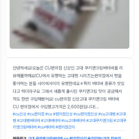
안녕하세요!오늘은 CU편의점 신상인 고대 쿠키앤크림버터바를 리
뷰해볼까해요!CU에서 유행하는 고대빵 시리즈는편의점에서 빵을
좋아하는 분들 사이에서이미 유명한데요ㅎ특히 버터바 종류가 맛있
다고 하더라구요 그래서 새롭게 출시된 쿠키앤크림 맛이 궁금해서
저도 한번 구입해봤어요! cu편의점 신상고대 쿠키앤크림 버터바
CU 편의점에서 구입했고가격은 2,600원입니다!
...
#cu신상 #cu편의점 #cu #편의점신상 #cu편의점신상 #cu고대빵 #고대
빵 #고대빵버터바 #고대버터바 #cu고대버터바 #고대쿠키앤크림 #고대쿠
키앤크림버터바 #cu버터바 #편의점간식
원문링크
고대 쿠키앤크림버터바 cu 편의점신상 솔직리뷰(가격,칼로리,