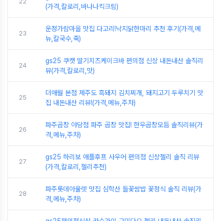
22
(가격,칼로리,바나나킥크림)
운정가람마을 맛집 다고리!낙지닭한마리 추천 후기(가격,메
23
뉴,칼국수,죽)
gs25 쿠캣 딸기치즈케이크바 편의점 신상 내돈내산 솔직리
24
뷰(가격,칼로리,맛)
더애월 본점 제주도 흑돼지 김치찌개, 돼지고기 두루치기 맛
25
집 내돈내산 리뷰!(가격,메뉴,주차)
파주곱창 야당점 파주 곱창 맛집! 한우곱창모듬 솔직리뷰(가
26
격,메뉴,주차)
gs25 하리보 애플후프 사우어 편의점 신상젤리 솔직 리뷰
27
(가격,칼로리,젤리추천)
파주롯데아울렛 맛집 심학산 들꽃쌈밥 꽃정식 솔직 리뷰(가
28
격,메뉴,주차)