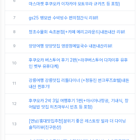
6
마스마켓 후쿠오카 이자카야 모토무라 규카츠 등 포함)
7
gs25 땡모반 수박빙수 편의점간식 리뷰!!
8
청초수물회 속초본점(+카페 메리고라운드)내돈내산 리뷰!
9
양양여행 양양맛집 영광정메밀국수 내돈내산리뷰!
후쿠오카 버스투어 후기 2편(+라쿠버스투어 다자이후 유후
10
인 벳부 유후다케)
강릉여행 강릉맛집 리틀다이너 (+정동진 썬크루즈호텔)내돈
11
내산 찐후기!
후쿠오카 2박 3일 여행후기 1편(+아시아나항공, 기내식, 장
12
어덮밥 맛집 히츠마부시 빈쵸 등 포함)
[연남/홍대맛집추천]분위기 좋은 레스토랑 빌라 더 다이닝
13
솔직리뷰(친구돈산)