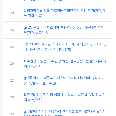
운정가람마을 맛집 다고리!낙지닭한마리 추천 후기(가격,메
23
뉴,칼국수,죽)
gs25 쿠캣 딸기치즈케이크바 편의점 신상 내돈내산 솔직리
24
뷰(가격,칼로리,맛)
더애월 본점 제주도 흑돼지 김치찌개, 돼지고기 두루치기 맛
25
집 내돈내산 리뷰!(가격,메뉴,주차)
파주곱창 야당점 파주 곱창 맛집! 한우곱창모듬 솔직리뷰(가
26
격,메뉴,주차)
gs25 하리보 애플후프 사우어 편의점 신상젤리 솔직 리뷰
27
(가격,칼로리,젤리추천)
파주롯데아울렛 맛집 심학산 들꽃쌈밥 꽃정식 솔직 리뷰(가
28
격,메뉴,주차)
gs25편의점신상 카수가이 구미다요 젤리 내돈내산 솔직리
29