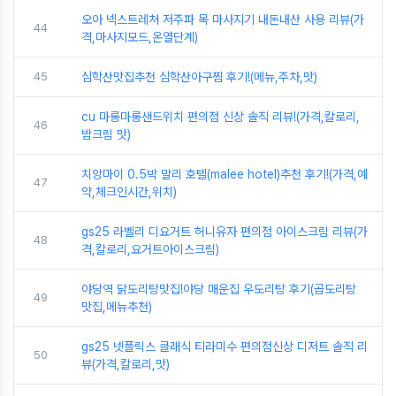
오아 넥스트레쳐 저주파 목 마사지기 내돈내산 사용 리뷰(가
44
격,마사지모드,온열단계)
45
심학산맛집추천 심학산아구찜 후기!(메뉴,주차,맛)
cu 마롱마롱샌드위치 편의점 신상 솔직 리뷰!(가격,칼로리,
46
밤크림 맛)
치앙마이 0.5박 말리 호텔(malee hotel)추천 후기!(가격,예
47
약,체크인시간,위치)
gs25 라벨리 디요거트 허니유자 편의점 아이스크림 리뷰(가
48
격,칼로리,요거트아이스크림)
야당역 닭도리탕맛집!야당 매운집 우도리탕 후기(곱도리탕
49
맛집,메뉴추천)
gs25 넷플릭스 클래식 티라미수 편의점신상 디저트 솔직 리
50
뷰(가격,칼로리,맛)