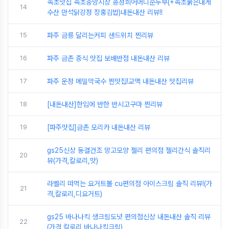
속초맛집 속초중앙시장 송정희어머니순두부(+속초붉은대게
14
수산 만석닭강정 장홍김밥)내돈내산 리뷰!!
15
파주 금릉 달리는커피 샌드위치 찐리뷰
16
파주 금촌 중식 맛집 보배반점 내돈내산 리뷰
17
파주 운정 메밀막국수 찐맛집!교맥 내돈내산 맛집리뷰
18
[내돈내산]한입에 반한 반시고구마 찐리뷰
19
[파주맛집]금촌 모리카 내돈내산 리뷰
gs25신상 동결건조 망고모양 젤리 편의점 젤리간식 솔직리
20
뷰(가격,칼로리,맛)
라벨리 떠먹는 요거트볼 cu편의점 아이스크림 솔직 리뷰!(가
21
격,칼로리,디요거트)
gs25 바나나킥 생크림도넛 편의점신상 내돈내산 솔직 리뷰
22
(가격,칼로리,바나나킥크림)