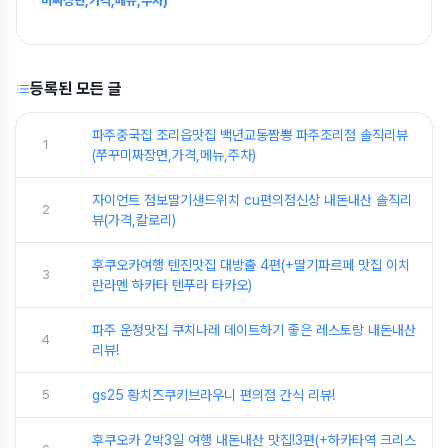
미짜장면,가격,메뉴,주차)
등록된 모든 글
파주중국집 조리읍맛집 백년교동짬뽕 파주조리점 솔직리뷰
1
(쭈꾸미짜장면,가격,메뉴,주차)
자이언트 점보딸기샌드위치 cu편의점신상 내돈내산 솔직리
2
뷰(가격,칼로리)
후쿠오카여행 텐진맛집 대방출 4편(+딸기파르페 맛집 이치
3
란라멘 하카타 텐푸라 타카오)
파주 운정맛집 쿠치나레 데이트하기 좋은 레스토랑 내돈내산
4
리뷰!
5
gs25 황치즈쿠키브라우니 편의점 간식 리뷰!
후쿠오카 2박3일 여행 내돈내산 맛집!3편(+하카타역 크리스