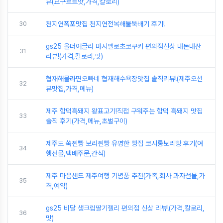
뷰(요구르트맛,가격,칼로리)
30
천지연폭포맛집 천지연전복해물뚝배기 후기!
gs25 올더어글리 마시멜로초코쿠키 편의점신상 내돈내산
31
리뷰!(가격,칼로리,맛)
협재해물라면오빠네 협재해수욕장맛집 솔직리뷰!(제주오션
32
뷰맛집,가격,메뉴)
제주 함덕흑돼지 왕표고기!직접 구워주는 함덕 흑돼지 맛집
33
솔직 후기(가격,메뉴,초벌구이)
제주도 쑥찐빵 보리찐빵 유명한 빵집 코시롱보리빵 후기(여
34
행선물,택배주문,간식)
제주 마음샌드 제주여행 기념품 추천(가족,회사 과자선물,가
35
격,예약)
gs25 비달 생크림딸기젤리 편의점 신상 리뷰!(가격,칼로리,
36
맛)