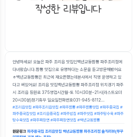
안녕하세요! 오늘은 파주 조리읍 맛집인백년교동짬뽕 파주조리점에
다녀왔습니다.짬뽕 맛집으로 유명하다는 소문을 듣고방문해봤어요
ㅎ백년교동짬뽕은 최근에 재오픈했는데본사에서 직영 운영하고 있
다고 써있어요! 조리읍 맛집백년교동짬뽕 파주조리점 위치경기 파주
시 조리읍 등원로 375영업시간월-토 10시30분~21시(라스트오더
20시30분)정기휴무 일요일전화번호031-945-8112
...
#조리읍맛집 #파주조리읍맛집 #파주짬뽕 #파주짬뽕맛집 #파주중국집 #
파주중국집맛집 #조리읍중국집 #파주밥집 #파주맛집 #파주탕수육 #파주
탕수육맛집 #파주짜장면 #파주짜장면맛집 #백년교동짬뽕
원문링크
파주중국집 조리읍맛집 백년교동짬뽕 파주조리점 솔직리뷰(쭈꾸