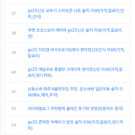
gs25신상 오뚜기 스위트콘 나쵸 솔직 리뷰!(가격,칼로리,안
37
주,간식)
쿠캣 초코스모어 버터바 gs25신상 솔직 리뷰(가격,칼로리,
38
맛)
gs25 192겹 바삭우유크림파이 편의점신상간식 리뷰!(가격,
39
칼로리)
gs25 매일우유 몽블랑 크레이프 편의점신상 리뷰!(가격,칼
40
로리,밤디저트)
삼동소바 파주아울렛맛집 추천, 온소바와 얼큰우동 솔직 리
41
뷰(메뉴,예약,주차)
42
네이버블로그 추천탭에 올라간 후기와 방법(방문자수 증가)
gs25 쫀득한 떡케이크 밤맛 솔직 리뷰(가격,칼로리,밤디저
43
트)