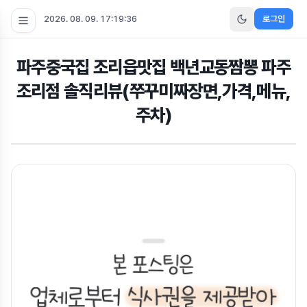
2026. 08. 09. 17:19:37
로그인
파주중국집 조리읍맛집 백년교동짬뽕 파주
조리점 솔직리뷰(쭈꾸미짜장면,가격,메뉴,
주차)