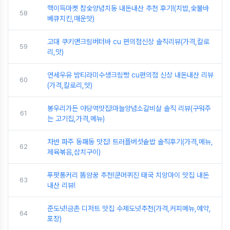
핵이득마켓 참숯양념치동 내돈내산 추천 후기!(치밥,숯불바
58
베큐치킨,매운맛)
고대 쿠키앤크림버터바 cu 편의점신상 솔직리뷰(가격,칼로
59
리,맛)
연세우유 밤티라미수생크림빵 cu편의점 신상 내돈내산 리뷰
60
(가격,칼로리,맛)
봉우리가든 야당역맛집!마늘양념소갈비살 솔직 리뷰(구워주
61
는 고기집,가격,메뉴)
차반 파주 동패동 맛집! 트러플버섯솥밥 솔직후기(가격,메뉴,
62
제육볶음,삼치구이)
푸팟퐁커리 똠얌꿍 추천!쿤머퀴진 태국 치앙마이 맛집 내돈
63
내산 리뷰!
준도넛!금촌 디저트 맛집 수제도넛추천(가격,커피메뉴,예약,
64
포장)