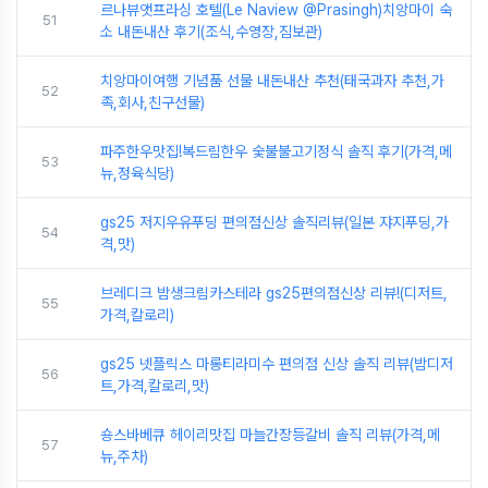
르나뷰앳프라싱 호텔(Le Naview @Prasingh)치앙마이 숙
51
소 내돈내산 후기(조식,수영장,짐보관)
치앙마이여행 기념품 선물 내돈내산 추천(태국과자 추천,가
52
족,회사,친구선물)
파주한우맛집!복드림한우 숯불불고기정식 솔직 후기(가격,메
53
뉴,정육식당)
gs25 저지우유푸딩 편의점신상 솔직리뷰(일본 쟈지푸딩,가
54
격,맛)
브레디크 밤생크림카스테라 gs25편의점신상 리뷰!(디저트,
55
가격,칼로리)
gs25 넷플릭스 마롱티라미수 편의점 신상 솔직 리뷰(밤디저
56
트,가격,칼로리,맛)
숑스바베큐 헤이리맛집 마늘간장등갈비 솔직 리뷰(가격,메
57
뉴,주차)