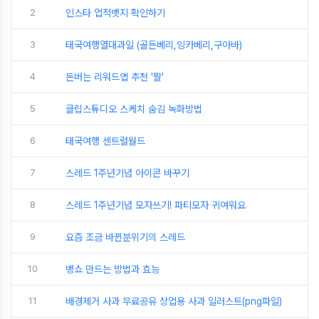
2
인스타 업적뱃지 확인하기
3
태국여행열대과일 (골든베리,잉카베리,구아바)
4
돈버는 리워드앱 추천 '짤'
5
클립스튜디오 스케치 숨김 녹화방법
6
태국여행 센트럴월드
7
스레드 1주년기념 아이콘 바꾸기
8
스레드 1주년기념 모자쓰기! 파티모자 귀여워요
9
요즘 조금 바뀐분위기의 스레드
10
뱅쇼 만드는 방법과 효능
11
배경제거 사과 무료공유 상업용 사과 일러스트(png파일)