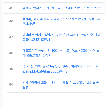
45
혼밥 뭐 먹지? 간단한 새콤달콤 참치 비빔밥 만드는 방법은?
폼롤러, 등 근육 풀다 아팠다면? 초보를 위한 안전 사용법과
46
주의사항!
마이비로 앱테크 4일간 벌어본 실제 후기 (+수익 인증, 초대
47
코드CU248188WT)
애드포스트 하루 수익 1000원 목표, 어느새 2000원대 돌
48
파! 초보블로거 성장기
[정원 꽃 추천] 노지월동 OK! 다년생 패랭이꽃 키우기｜씨
49
앗&middot;모종&middot;번식 팁
카카오톡에서 원본 보내기｜고화질 사진,동영상 전송 필수
50
설정