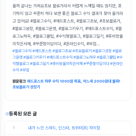
올꺼 같나는 거에요초보 블로거라서 어렵게 느껴질 때도 많지만, 포
기하지 않고 꾸준히 하다 보면 좋은 블로그 수익 결과가 찾아 올거라
고 믿어요! #블로그수익, #애드포스트, #블로그초보, #초보블로거,
#블로그성장, #블로그운영, #블로그키우기, #애드포스트수익, #블
로그노하우, #블로그꿀팁, #수익형블로그, #블로그일기, #쥬비방울
의작은서재, #꾸준함이답이다, #온라인수익, #부업
...
#블로그수익 #애드포스트 #블로그초보 #초보블로거 #블로그성장 #블로
그운영 #블로그키우기 #애드포스트수익 #블로그노하우 #블로그꿀팁 #수
익형블로그 #블로그일기 #쥬비방울의작은서재 #꾸준함이답이다 #온라인
수익 #부업
원문링크
애드포스트 하루 수익 1000원 목표, 어느새 2000원대 돌파!
초보블로거 성장기
등록된 모든 글
1
내가 느낀 스레드, 인스타, 트위터(X) 차이점