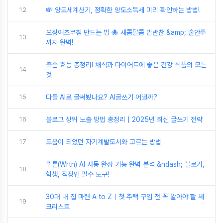
12
💸 양도세계산기, 정확한 양도소득세 미리 확인하는 방법!
오징어초무침 만드는 법 🐙 새콤달콤 밥반찬 &amp; 술안주
13
까지 완벽!
죽순 효능 총정리! 채식과 다이어트에 좋은 건강 식품의 모든
14
것
15
다들 AI로 글써봤나요? AI글쓰기 어떨까?
16
블로그 상위 노출 방법 총정리｜2025년 최신 글쓰기 전략
17
도움이 되었던 자기계발도서와 고르는 방법
뤼튼(Wrtn) AI 자동 완성 기능 완벽 분석 &ndash; 블로거,
18
학생, 직장인 필수 도구!
30대 내 집 마련 A to Z｜첫 주택 구입 전 꼭 알아야 할 체
19
크리스트