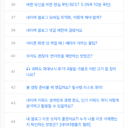
36
바쁜 당신을 위한 현실 루틴 BEST 5 (하루 10분 루틴)
37
네이버 블로그 모바일 최적화, 어떻게 해야 할까?
38
네이버 블로그 댓글 제한에 걸렸어요
39
아이폰 화면 안 꺼질 때｜배터리 아끼는 꿀팁?
40
쉬어도 괜찮아: 번아웃을 예방하는 방법은?
🎣 국화도 좌대낚시 후기! 4월말~5월초 어떤 고기 잘 잡히
41
나요?
42
봄 캠핑 준비물 뭐 챙길까요? 필수템 리스트 정리!
네이버 키워드 검색량과 경쟁 정도, 인기 키워드 까지 어떻게
43
분석하고 활용할 수 있을까요?
내 블로그 이웃 숫자가 줄었어요?! 누가 나를 이웃 삭제했는
44
지 확인하는 방법은? [데이터랩툴즈 헬퍼]