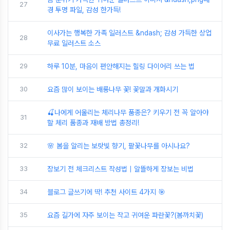
27
경 투명 파일, 감성 한가득!
이사가는 행복한 가족 일러스트 &ndash; 감성 가득한 상업
28
무료 일러스트 소스
29
하루 10분, 마음이 편안해지는 힐링 다이어리 쓰는 법
30
요즘 많이 보이는 배롱나무 꽃! 꽃말과 개화시기
🍒나에게 어울리는 체리나무 품종은? 키우기 전 꼭 알아야
31
할 체리 품종과 재배 방법 총정리!
32
🌸 봄을 알리는 보랏빛 향기, 팥꽃나무를 아시나요?
33
장보기 전 체크리스트 작성법｜알뜰하게 장보는 비법
34
블로그 글쓰기에 딱! 추천 사이트 4가지 🎯
35
요즘 길가에 자주 보이는 작고 귀여운 파란꽃?(봄까치꽃)