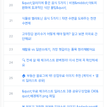
&quot;알러지에 좋은 음식 5가지｜비염&middot;아토피
20
완화에 효과적인 식단 꿀팁&quot;
식물성 멜라토닌 음식 5가지｜자연 수면을 도와주는 천연
21
수면제
고무장갑 분리수거 어떻게 해야 할까? 알고 보면 의외로 간
22
단해요!
23
재활용 vs 일반쓰레기, 가장 헷갈리는 품목 정리해봤어요
🔍 전세 살 때 체크리스트 완벽정리! 이사 전에 꼭 확인하세
24
요
🏠 부동산 블로그에 딱! 상업무료 이미지 추천 (계약서 + 열
25
쇠 일러스트 공유)
&quot;무료 체크리스트 일러스트 3종 공유💡상업용 OK!&
26
quot;배경제거 png 파일
봄 분위기 가득한 귀여운 일러스트 이미지 &ndash;png배