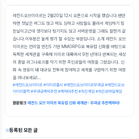
레전드오브이미르는 2월20일 12시 오픈으로 시작을 했습니다.왠만
하면 첫날은 버그도 많고 렉도 심하고 사람들도 몰려서 게임하기 힘
든날이고근데 생각보다 팅기지도 않고 서버운영을 그래도 잘한거 같
습니다.이부분은 높게 평가 할 수있는 부분입니다. 소개 레전드 오브
이미르는 언리얼 엔진5 기반 MMORPG로 북유럽 신화를 바탕으로
독특한 세계관을 구축해 이미르 대륙에서 9천 년마다 반복되는 세상
의 종말 라그나로크를 막기 위한 주인공들의 여정을 그렸습니다. 신
화 속 영웅이 돼 대규모 전투에 참여하고 세계를 구원하기 위한 여정
을 떠나보세요!
...
#레전드오브이미르 #이미르출시 #레전드오브이미르무과금 #레전드오브
이미리쌀먹 #무과금케릭추천 #케릭터추천 #최신게임 #최신모바일게임
원문링크
레전드 오브 이미르 북유럽 신화 세계관~ 무과금 추천케릭터!
등록된 모든 글