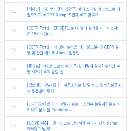
[헤이링] :: AI와의 전화 상황극, 영어 스피킹 연습앱으로 어
24
떨까? ChatGPT &amp; S앱과 비교 및 후기
[CEFR Test] :: EF SET으로 내 영어 실력을 체크해보자!
25
① 15min Quiz
[CEFR Test] :: 내 영어 실력은 어느 정도일까? CEFR 설
26
명 및 간단 테스트 &amp; 활용법
[폴센트] :: 나만 모르는 쿠팡 특가, 어떻게 알지? 실시간 쿠
27
팡 최저가 추적 알림 앱
[엠브레인 패널파워] :: 설문조사로 한 달에 만 원씩? 설문조
28
사 용돈벌이 후기
[공지] [판다랭크] :: 어떻게 블로그 조회수 늘릴까? 블로그
29
키워드 분석 툴 Pandarank
[ILOVEIMG] :: 온라인으로 간단하게 이미지 편집 &amp;
30
워터마크 넣기!