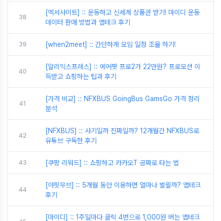
[엑서사이트] :: 운동하고 신세계 상품권 받기! 마이디 운동
38
데이터 판매 방법과 앱테크 후기
39
[when2meet] :: 간단하게 모임 일정 조율 하기!
[알리익스프레스] :: 에어팟 프로2가 22만원? 프로모션 이
40
득받고 쇼핑하는 팁과 후기
[가격 비교] :: NFXBUS GoingBus GamsGo 가격 정리
41
분석
[NFXBUS] :: 사기일까 진짜일까? 12개월간 NFXBUS로
42
유튜브 구독한 후기
43
[쿠팡 리워드] :: 쇼핑하고 카카오T 공짜로 타는 법
[야핏무브] :: 5개월 동안 이용하면 얼마나 벌릴까? 앱테크
44
후기
[마이디] :: 1주일마다 클릭 4번으로 1,000원 버는 앱테크