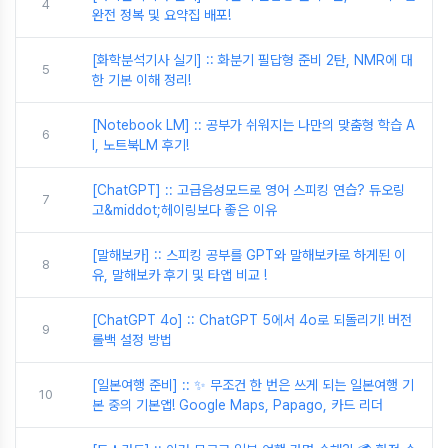
4
완전 정복 및 요약집 배포!
[화학분석기사 실기] :: 화분기 필답형 준비 2탄, NMR에 대
5
한 기본 이해 정리!
[Notebook LM] :: 공부가 쉬워지는 나만의 맞춤형 학습 A
6
I, 노트북LM 후기!
[ChatGPT] :: 고급음성모드로 영어 스피킹 연습? 듀오링
7
고&middot;헤이링보다 좋은 이유
[말해보카] :: 스피킹 공부를 GPT와 말해보카로 하게된 이
8
유, 말해보카 후기 및 타앱 비교 !
[ChatGPT 4o] :: ChatGPT 5에서 4o로 되돌리기! 버전
9
롤백 설정 방법
[일본여행 준비] :: ✨ 무조건 한 번은 쓰게 되는 일본여행 기
10
본 중의 기본앱! Google Maps, Papago, 카드 리더