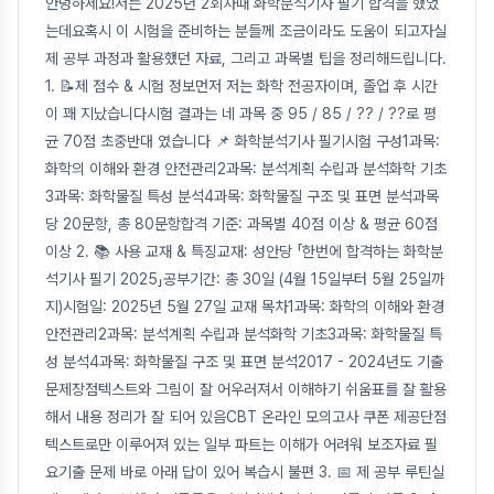
안녕하세요!저는 2025년 2회차때 화학분석기사 필기 합격을 했었
는데요혹시 이 시험을 준비하는 분들께 조금이라도 도움이 되고자실
제 공부 과정과 활용했던 자료, 그리고 과목별 팁을 정리해드립니다.
1. 📝제 점수 & 시험 정보먼저 저는 화학 전공자이며, 졸업 후 시간
이 꽤 지났습니다시험 결과는 네 과목 중 95 / 85 / ?? / ??로 평
균 70점 초중반대 였습니다 📌 화학분석기사 필기시험 구성1과목:
화학의 이해와 환경 안전관리2과목: 분석계획 수립과 분석화학 기초
3과목: 화학물질 특성 분석4과목: 화학물질 구조 및 표면 분석과목
당 20문항, 총 80문항합격 기준: 과목별 40점 이상 & 평균 60점
이상 2. 📚 사용 교재 & 특징교재: 성안당 「한번에 합격하는 화학분
석기사 필기 2025」공부기간: 총 30일 (4월 15일부터 5월 25일까
지)시험일: 2025년 5월 27일 교재 목차1과목: 화학의 이해와 환경
안전관리2과목: 분석계획 수립과 분석화학 기초3과목: 화학물질 특
성 분석4과목: 화학물질 구조 및 표면 분석2017 - 2024년도 기출
문제장점텍스트와 그림이 잘 어우러져서 이해하기 쉬움표를 잘 활용
해서 내용 정리가 잘 되어 있음CBT 온라인 모의고사 쿠폰 제공단점
텍스트로만 이루어져 있는 일부 파트는 이해가 어려워 보조자료 필
요기출 문제 바로 아래 답이 있어 복습시 불편 3. 📅 제 공부 루틴실