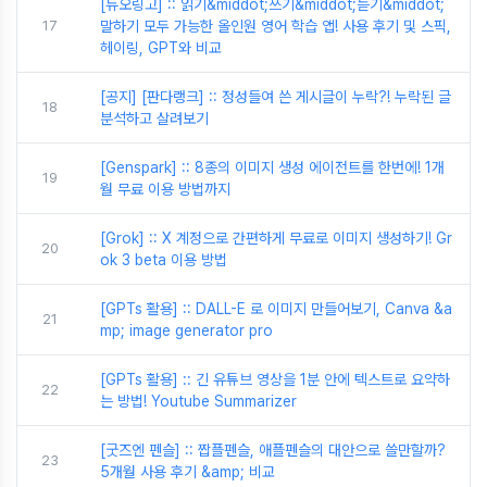
[듀오링고] :: 읽기&middot;쓰기&middot;듣기&middot;
17
말하기 모두 가능한 올인원 영어 학습 앱! 사용 후기 및 스픽,
헤이링, GPT와 비교
[공지] [판다랭크] :: 정성들여 쓴 게시글이 누락?! 누락된 글
18
분석하고 살려보기
[Genspark] :: 8종의 이미지 생성 에이전트를 한번에! 1개
19
월 무료 이용 방법까지
[Grok] :: X 계정으로 간편하게 무료로 이미지 생성하기! Gr
20
ok 3 beta 이용 방법
[GPTs 활용] :: DALL-E 로 이미지 만들어보기, Canva &a
21
mp; image generator pro
[GPTs 활용] :: 긴 유튜브 영상을 1분 안에 텍스트로 요약하
22
는 방법! Youtube Summarizer
[굿즈엔 펜슬] :: 짭플펜슬, 애플펜슬의 대안으로 쓸만할까?
23
5개월 사용 후기 &amp; 비교