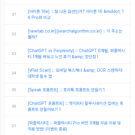
[아이폰 16e] :: 잘 나온 옵션인가? 아이폰 16 &middot; 1
31
6 Pro와 비교
[newtab.co.kr][searchalgorithm.co.kr] :: 이 주소는
32
뭘까?
[ChatGPT vs Perplexity] :: ChatGPT 6개월, 퍼플렉시
33
티 1개월 써보고 느낀 후기 &amp; 장단점 !
[vFlat Scan] :: 모바일 북스캐너 &amp; OCR 스캔까지!
34
대학생 필수 앱
35
[Speak 프롬프트] :: 프리톡 프롬프트 만들기 1
[ChatGPT 프롬프트] :: 챗지피티 할루시네이션 없에는 프
36
롬프트 만들어보기 1
[퍼플렉시티] :: 퍼플렉시티 Pro 버전 3개월 무료 이용 및
37
적용 방법! (이벤트 종료)