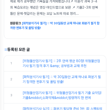
제로 제가 공부했던 기록들을 가져와봤습니다📌 이론각 과목 3~4
회 복습모르는 개념은 영상·마인드맵으로 보완 📌 기출2~3회 반복
틀린 문제·헷갈리는 문제는 오답 노트에 따로 정리
...
원문링크
[화학분석기사 필기] :: 딱 30일동안 교재 하나로 화분기 필기 합
격한 찐후기 및 꿀팁 방출!
등록된 모든 글
[위험물산업기사 필기] :: 2주 만에 평균 80점! 위험물산업
1
기사 필기 합격 후기 &amp; 공부법과 교재 추천
[화학분석기사 필기] :: 딱 30일동안 교재 하나로 화분기 필
2
기 합격한 찐후기 및 꿀팁 방출!
[위험물산업기사 필기] :: 위험물산업기사 필기 기출 요약집!
3
기출&middot;소화약제&middot;법령까지 한 번에
[화학분석기사 실기] :: 화분기 필답형 준비 1탄, IR 스펙트럼