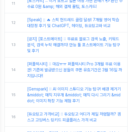
[토스카드] :: 이거 모르고 일본 여행 가면 손해?! 💳 환전 수
11
수료 0원 &amp; 해외 결제 꿀팁, 토스카드!
[Speak] :: 🔥 스픽 헌드레드 클럽 달성! 7개월 영어 학습
12
대장정 후기 및 ChatGPT, 헤이링, 듀오링고와 비교
[공지] [포스트메이트] :: 무료로 블로그 검색 노출, 키워드
13
분석, 검색 누락 해결까지! 만능 툴 포스트메이트 기능 탐구
및 후기
[퍼플렉시티] :: 마감ㅠㅠ 퍼플렉시티 Pro 3개월 무료 이용
14
권! 기존에 발급받으신 분들의 쿠폰 유효기간은 3월 16일 까
지입니다!!
[Genspark] :: AI 이미지 스튜디오 기능 탐구! 배경 제거기
15
&middot; 매직 지우개 &middot; 매직 다시 그리기 &mid
dot; 이미지 확장 기능 체험 후기
[듀오링고 가격비교] :: 듀오링고 어디가 제일 저렴할까? 겜
16
스고 고잉버스 링키드 피클플러스 가격 비교