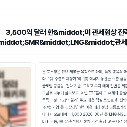
3,500억 달러 한&middot;미 관세협상 
middot;SMR&middot;LNG&middot;관
본 포스팅은 정보 제공을 목적으로 하며, 특정 종목의 
다. “韓 수출주 재평가”와 “美 에너지·농산물 수출 급등
글로벌 공급망, 전략 기술, 그리고 투자 테마 전반을 
그널로 나누어 살펴보고, 어떤 ETF들이 그 수혜의 중
콕콕 구성 규모(억 달러) 주요 내용 핵심 포인트 ① 전략
→ 韓 기업 美 공장·JV 설립비용 매칭 정상 공동브리핑 → 
에너지 오프테이크 1,000 2026–30년 美 LNG·N
ETF 급등, 韓 발전·석화사 물량·가격 확정 ③ 관세·시장