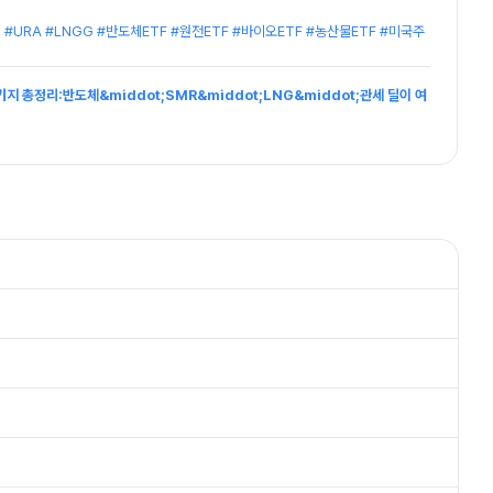
#URA #LNGG #반도체ETF #원전ETF #바이오ETF #농산물ETF #미국주
키지 총정리:반도체&middot;SMR&middot;LNG&middot;관세 딜이 여