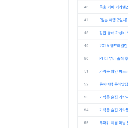
46
묵호 카페 카라멜스
47
[일본 여행 2일차
48
강원 동해 가성비 
49
2025 빵트레일런
50
F1 더 무비 솔직 
51
가락동 와인 파스
52
동해여행 동해맛집
53
가락동 술집 가락
54
가락동 술집 가락동
55
무더위 여름 러닝 