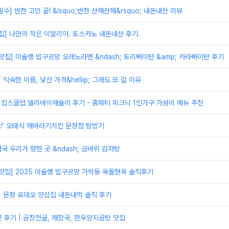
필수] 반찬 고민 끝! &lsquo;반찬 산해산해&rsquo; 내돈내산 리뷰
집] 나만의 작은 이딸리아. 토스카노 내돈내산 후기.
맛집] 미슐랭 빕구르망 오레노라멘 &ndash; 토리빠이탄 &amp; 카라빠이탄 후기
 익숙한 이름, 낯선 가격&hellip; 그래도 또 갈 이유
 킴스클럽 델리바이애슐리 후기 - 홈파티 피크닉 1인가구 가성비 메뉴 추천
 🍗 오태식 해바라기치킨 문정점 탐방기
결국 우리가 향한 곳 &ndash; 금바위 감자탕
맛집] 2025 미슐랭 빕구르망 가락동 옥돌현옥 솔직후기
] 문정 로데오 양삼집 내돈내먹 솔직 후기
 후기 | 곱창전골, 해장국, 한우양지곰탕 맛집