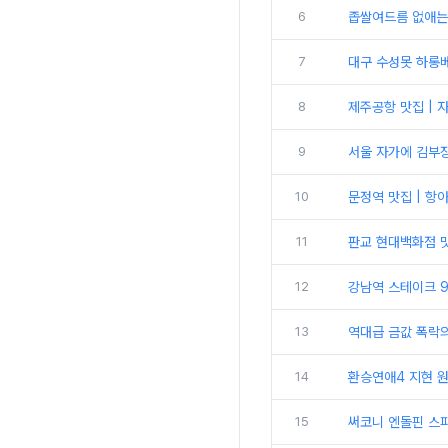
6
좁쌀여드름 없애는 
7
대구 수성못 하롱베
8
제주공항 맛집 | 
9
서울 자가에 김부장
10
문정역 맛집 | 
11
판교 현대백화점 
12
강남역 스테이크 9
13
역대급 금값 폭락의
14
환승연애4 지현 원규
15
써코니 엔돌핀 스피