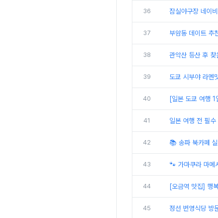
36
잠실야구장 네이비석 
37
부암동 데이트 추천
38
관악산 등산 후 찾
39
도쿄 시부야 라멘
40
[일본 도쿄 여행 
41
일본 여행 전 필수
42
📚 송파 북카페 
43
🐾 가마쿠라 마메
44
[오금역 맛집] 행복
45
정선 번영식당 방