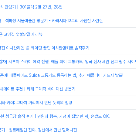
관람기 | 301블럭 2열 27번, 28번
 | 석파정 서울미술관 방문기 - 카와시마 코토리 사진전 사란란
은 고명집 숯불닭갈비 리뷰
맛집 이치란라멘 🍜 웨이팅 꿀팁 이치란밀키트 솔직후기
1일차] 시부야 스카이 예약 전쟁, 애플 페이 교통카드, 입국 심사 세관 신고 필수 사이
 준비! 애플페이로 Suica 교통카드 등록하는 법, 추가 애플페이 카드사 발표!
실내데이트 추천｜위례 그래픽 바이 대신 방문기
시바 카페: 고마치 거리에서 만난 뜻밖의 힐링
한 청국장 솔직 후기 | 만원의 행복, 가성비 집밥 한 끼, 혼밥도 OK!
문기｜빵트레일런 전야, 정선에서 만난 할머니집