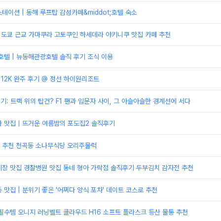
테이션 | 동해 루프탑 감성카페&middot;호텔 숙소
] 도쿄 근교 가마쿠라 고토쿠인 하세데라 야키니쿠 맛집 카페 추천
호텔 | 뉴동해관광호텔 솔직 후기 조식 이용
 12K 완주 후기 @ 정선 하이원리조트
후기: 트랙 위의 탑건? F1 팬과 입문자 사이, 그 아슬아슬한 경계선에 서다
타 맛집｜뜨거운 여름밤의 포도집2 솔직후기
 추천 천곡동 소나무식당 오리주물럭
시장 맛집 경찰병원 맛집 동네 형아 가락점 솔직후기 두부김치 감자전 추천
 맛집 | 분위기 좋은 '어쩌다 양식 포차' 데이트 코스로 추천
필수템 오니지 러닝벨트 클라우드 H16 소프트 플라스크 등산 물통 추천