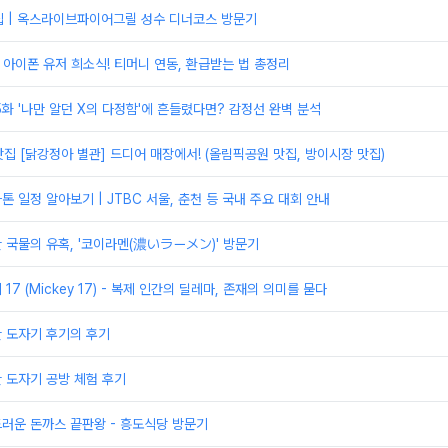
집 | 옥스라이브파이어그릴 성수 디너코스 방문기
] 아이폰 유저 희소식! 티머니 연동, 환급받는 법 총정리
5화 '나만 알던 X의 다정함'에 흔들렸다면? 감정선 완벽 분석
집 [닭강정아 별관] 드디어 매장에서! (올림픽공원 맛집, 방이시장 맛집)
톤 일정 알아보기 | JTBC 서울, 춘천 등 국내 주요 대회 안내
한 국물의 유혹, '코이라멘(濃いラーメン)' 방문기
 17 (Mickey 17) - 복제 인간의 딜레마, 존재의 의미를 묻다
한 도자기 후기의 후기
한 도자기 공방 체험 후기
드러운 돈까스 끝판왕 - 흥도식당 방문기