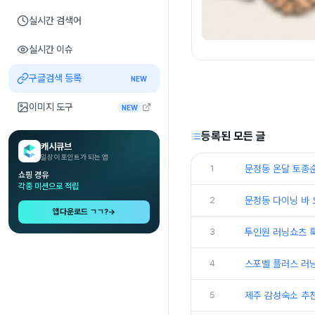
실시간 검색어
실시간 이슈
구글검색 등록
NEW
이미지 도구
NEW
등록된 모든 글
캐시큐브
일상이 포인트가 되는 앱
1
문정동 온달 토종
쇼핑 경유
각종 미션으로 적립
2
문정동 다이닝 바 
앱다운로드 ㄱㄱ?
→
3
투인원 러닝쇼츠 룩
4
스포벨 플러스 러
5
제주 감성숙소 추천 