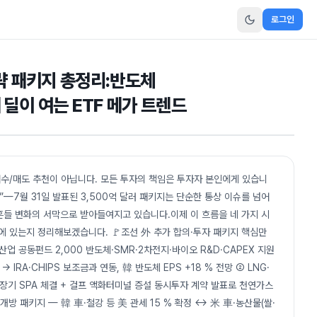
로그인
전략 패키지 총정리:반도체
세 딜이 여는 ETF 메가 트렌드
매수/매도 추천이 아닙니다. 모든 투자의 책임은 투자자 본인에게 있습니
”—7월 31일 발표된 3,500억 달러 패키지는 단순한 통상 이슈를 넘어
뒤흔들 변화의 서막으로 받아들여지고 있습니다.이제 이 흐름을 네 가지 시
심에 있는지 정리해보겠습니다. 🚩조선 外 추가 합의·투자 패키지 핵심만
산업 공동펀드 2,000 반도체·SMR·2차전지·바이오 R&D·CAPEX 지원
IRA·CHIPS 보조금과 연동, 韓 반도체 EPS +18 % 전망 ② LNG·
GL 장기 SPA 체결 + 걸프 액화터미널 증설 동시투자 계약 발표로 천연가스
개방 패키지 — 韓 車·철강 등 美 관세 15 % 확정 ↔ 米 車·농산물(쌀·