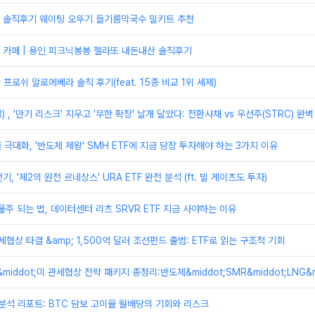
 솔직후기 웨이팅 오뚜기 들기름막국수 밀키트 추천
 카페 | 용인 피크닉봉봉 젤라또 내돈내산 솔직후기
프로쉬 알로에베라 솔직 후기(feat. 15종 비교 1위 세제)
 , '만기 리스크' 지우고 '무한 확장' 날개 달았다: 전환사채 vs 우선주(STRC) 완벽
률 극대화, '반도체 제왕' SMH ETF에 지금 당장 투자해야 하는 3가지 이유
기, '제2의 원전 르네상스' URA ETF 완전 분석 (ft. 빌 게이츠도 투자)
물주 되는 법, 데이터센터 리츠 SRVR ETF 지금 사야하는 이유
관세협상 타결 &amp; 1,500억 달러 조선펀드 출범: ETF로 읽는 구조적 기회
&middot;미 관세협상 전략 패키지 총정리:반도체&middot;SMR&middot;LNG&
h) 분석 리포트: BTC 담보 고이율 월배당의 기회와 리스크