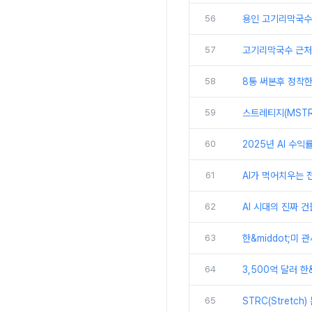
56
용인 고기리막국수
57
고기리막국수 근처
58
8통 써본후 정착한 
59
스트레티지(MSTR)
60
2025년 AI 수익
61
AI가 먹어치우는 전
62
AI 시대의 진짜 건
63
한&middot;미 
64
3,500억 달러 한
65
STRC(Stretc