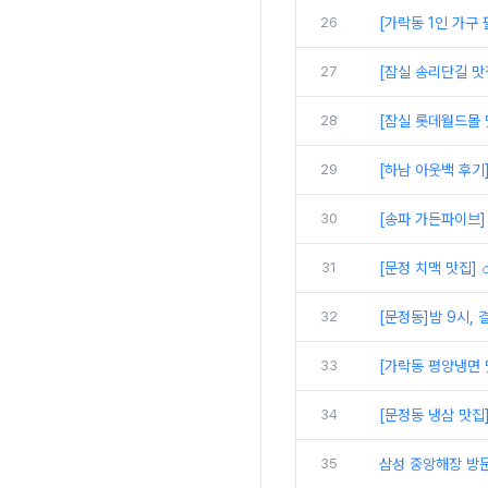
26
[가락동 1인 가구 
27
[잠실 송리단길 맛
28
[잠실 롯데월드몰 
29
[하남 아웃백 후기]
30
[송파 가든파이브]
31
[문정 치맥 맛집]
32
[문정동]밤 9시, 
33
[가락동 평양냉면 
34
[문정동 냉삼 맛집
35
삼성 중앙해장 방문