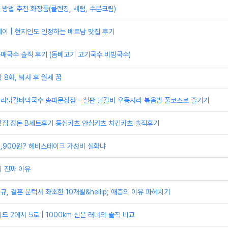
방법 추천 화장품(클렌징, 세럼, 수분크림)
이 | 현지인도 인정하는 베트남 맛집 후기
자매국수 솔직 후기 (돔베고기 고기국수 비빔국수)
 8화, 퇴사 후 월세 꿈
항아리닭갈비막국수 송파문정점 - 철판 닭갈비 우동사리 볶음밥 풀코스로 즐기기
맛집 정돈 B세트후기 등심카츠 안심카츠 치킨카츠 솔직후기
,900원? 헤비스테이크 가성비 실화냐
 진짜 이유
, 결혼 문턱서 좌초한 10개월&hellip; 애증의 이유 파헤치기
드 2에서 5로 | 1000km 신은 러너의 솔직 비교