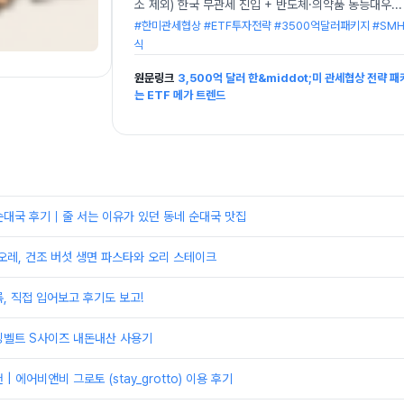
소 제외) 한국 무관세 진입 + 반도체·의약품 동등대우
...
#한미관세협상 #ETF투자전략 #3500억달러패키지 #SMH 
식
원문링크
3,500억 달러 한&middot;미 관세협상 전략 패
는 ETF 메가 트렌드
순대국 후기｜줄 서는 이유가 있던 동네 순대국 맛집
오레, 건조 버섯 생면 파스타와 오리 스테이크
, 직접 입어보고 후기도 보고!
닝벨트 S사이즈 내돈내산 사용기
| 에어비앤비 그로토 (stay_grotto) 이용 후기