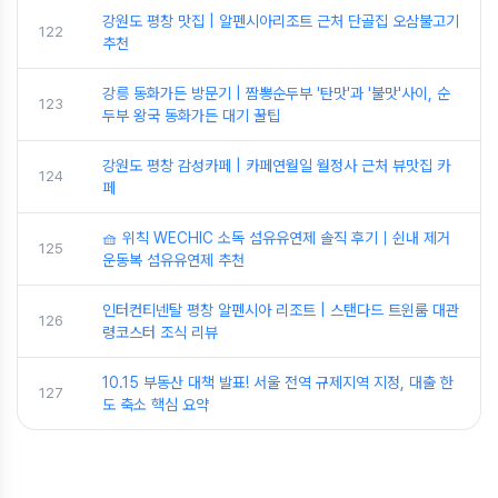
강원도 평창 맛집 | 알펜시아리조트 근처 단골집 오삼불고기
122
추천
강릉 동화가든 방문기 | 짬뽕순두부 '탄맛'과 '불맛'사이, 순
123
두부 왕국 동화가든 대기 꿀팁
강원도 평창 감성카페 | 카페연월일 월정사 근처 뷰맛집 카
124
페
🧺 위칙 WECHIC 소독 섬유유연제 솔직 후기｜쉰내 제거
125
운동복 섬유유연제 추천
인터컨티넨탈 평창 알펜시아 리조트 | 스탠다드 트윈룸 대관
126
령코스터 조식 리뷰
10.15 부동산 대책 발표! 서울 전역 규제지역 지정, 대출 한
127
도 축소 핵심 요약