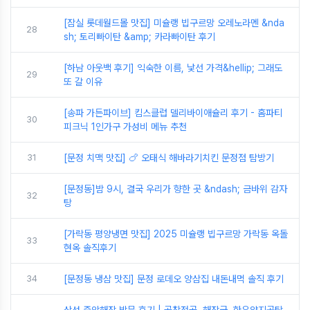
[잠실 롯데월드몰 맛집] 미슐랭 빕구르망 오레노라멘 &nda
28
sh; 토리빠이탄 &amp; 카라빠이탄 후기
[하남 아웃백 후기] 익숙한 이름, 낯선 가격&hellip; 그래도
29
또 갈 이유
[송파 가든파이브] 킴스클럽 델리바이애슐리 후기 - 홈파티
30
피크닉 1인가구 가성비 메뉴 추천
31
[문정 치맥 맛집] 🍗 오태식 해바라기치킨 문정점 탐방기
[문정동]밤 9시, 결국 우리가 향한 곳 &ndash; 금바위 감자
32
탕
[가락동 평양냉면 맛집] 2025 미슐랭 빕구르망 가락동 옥돌
33
현옥 솔직후기
34
[문정동 냉삼 맛집] 문정 로데오 양삼집 내돈내먹 솔직 후기