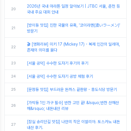
2026년 국내 마라톤 일정 알아보기 | JTBC 서울, 춘천 등
20
국내 주요 대회 안내
[방이동 맛집] 진한 국물의 유혹, '코이라멘(濃いラーメン)'
21
방문기
🎬 [영화리뷰] 미키 17 (Mickey 17) - 복제 인간의 딜레마,
22
존재의 의미를 묻다
23
[서울 공덕] 수수한 도자기 후기의 후기
24
[서울 공덕] 수수한 도자기 공방 체험 후기
25
[문정동 맛집] 부드러운 돈까스 끝판왕 - 흥도식당 방문기
[가락동 1인 가구 필수] 반찬 고민 끝! &lsquo;반찬 산해산
26
해&rsquo; 내돈내산 리뷰
[잠실 송리단길 맛집] 나만의 작은 이딸리아. 토스카노 내돈
27
내산 후기.