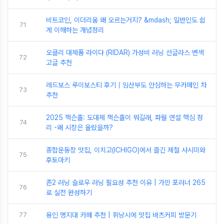
비트코인, 이더리움 왜 오르는거지? &mdash; 일반인도 쉽
71
게 이해하는 개념정리
오클리 대체품 라이다 (RIDAR) 가성비 러닝 선글라스 변색
72
고글 추천
레드보스 루이보스티 후기｜임산부도 안심하는 무카페인 차
73
추천
2025 잭슨홀: 도대체 잭슨홀이 뭐길래, 파월 연설 핵심 정
74
리 -왜 시장은 올랐을까?
종합운동장 맛집, 이치고(ICHIGO)에서 즐긴 제철 사시미와
75
후토마키
존2 러닝 슬로우 러닝 필요성 추천 이유 | 가민 포러너 265
76
로 실전 완성하기
77
용인 명지대 카페 추천 | 휘낭시에 맛집 바츠커피 방문기