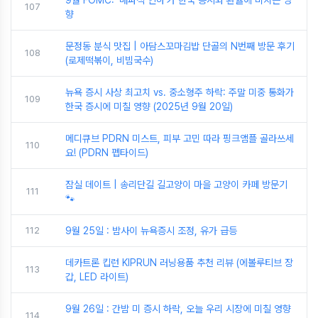
9월 FOMC: '매파적 인하'가 한국 증시와 환율에 미치는 영
107
향
문정동 분식 맛집 | 아담스꼬마김밥 단골의 N번째 방문 후기
108
(로제떡볶이, 비빔국수)
뉴욕 증시 사상 최고치 vs. 중소형주 하락: 주말 미중 통화가
109
한국 증시에 미칠 영향 (2025년 9월 20일)
메디큐브 PDRN 미스트, 피부 고민 따라 핑크앰플 골라쓰세
110
요! (PDRN 펩타이드)
잠실 데이트 | 송리단길 길고양이 마을 고양이 카페 방문기
111
🐾
112
9월 25일 : 밤사이 뉴욕증시 조정, 유가 급등
데카트론 킵런 KIPRUN 러닝용품 추천 리뷰 (에볼루티브 장
113
갑, LED 라이트)
9월 26일 : 간밤 미 증시 하락, 오늘 우리 시장에 미칠 영향
114