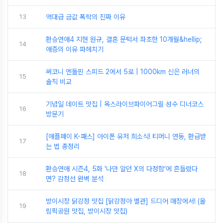
13
역대급 금값 폭락의 진짜 이유
환승연애4 지현 원규, 결혼 문턱서 좌초한 10개월&hellip;
14
애증의 이유 파헤치기
써코니 엔돌핀 스피드 2에서 5로 | 1000km 신은 러너의
15
솔직 비교
기념일 데이트 맛집 | 옥스라이브파이어그릴 성수 디너코스
16
방문기
[애플페이 K-패스] 아이폰 유저 희소식! 티머니 연동, 환급받
17
는 법 총정리
환승연애 시즌4, 5화 '나만 알던 X의 다정함'에 흔들렸다
18
면? 감정선 완벽 분석
방이시장 닭강정 맛집 [닭강정아 별관] 드디어 매장에서! (올
19
림픽공원 맛집, 방이시장 맛집)