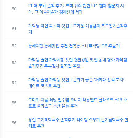
F1 더 무비 솔직 후기: 트랙 위의 탑건? F1 팬과 입문자 사
50
이, 그 아슬아슬한 경계선에 서다
가락동 와인 파스타 맛집｜뜨거운 여름밤의 포도집2 솔직후
51
기
52
동해여행 동해맛집 추천 천곡동 소나무식당 오리주물럭
가락동 술집 가락시장 맛집 경찰병원 맛집 동네 형아 가락점
53
솔직후기 두부김치 감자전 추천
가락동 술집 가락동 맛집 | 분위기 좋은 '어쩌다 양식 포차'
54
데이트 코스로 추천
무더위 여름 러닝 필수템 오니지 러닝벨트 클라우드 H16 소
55
프트 플라스크 등산 물통 추천
용인 고기리막국수 솔직후기 웨이팅 오뚜기 들기름막국수 밀
56
키트 추천