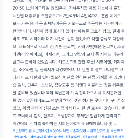
법원로 114, 엠스테이트 E동 지하1층영업시간: 매일 10:30 ~
20:50 (브레이크타임 없음)주차: 지하주차장 이용 가능하나 혼잡
시간엔 대중교통 추천규모: 1~2인석부터 4인석까지, 혼밥·데이트
모두 가능 📝 주문 & 메뉴이곳은 키오스크로 주문하는 시스템이라
편리합니다.사진이 함께 표시돼 있어서 메뉴를 고르기 쉽고, 결제 후
바로 조리 시작이라 대기 시간이 길지 않았어요.라멘 종류도 다양해
요. 대표적으로 시로이멘(기본 돈코츠), 카라이멘(매운 돈코츠), 소유
라멘(간장 베이스), 마제라멘, 그리고 덮밥과 교자 등 사이드 메뉴가
골고루 준비돼 있었습니다. 키오스크로 간편 주문! 시로이멘, 카라이
멘, 소유라멘 등 선택지가 다양했어요. 🥢 반찬 & 셀프 코너셀프 코
너가 따로 마련돼 있어 필요한 반찬을 원하는 만큼 가져올 수 있었어
요.김치, 단무지, 초생강, 청양고추 등 라멘과 어울리는 것들 위주로
잘 준비돼 있습니다.특히 직원분이 계속 정리해주셔서 지저분해질
틈 없이 깔끔했어요.그 덕분에 “여긴 맛만 챙기는 곳이 아니구나” 싶
었고, 위생 관리에 신경 쓰는 점에서 다시 한 번 호감이 갔습니다. 셀
프 코너에서 김치, 단무지, 초생강까지 무제한! 깔끔하게 관리되고
있었어요. 김치를 좋아하는 저희는이렇게 셋팅해봤습니다 훗
...
#문정역맛집 #문정라멘 #잇쇼니라멘 #송파맛집 #법조단지맛집 #돈코츠
라멘 #카라이멘 #시로이멘 #라멘맛집 #혼밥맛집 #송파라멘 #문정동맛집