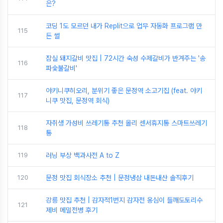
은?
코딩 1도 모르던 내가 Replit으로 업무 자동화 프로그램 만
115
든 썰
잠실 돼지갈비 맛집 | 72시간 숙성 수제갈비가 반겨주는 '송
116
파숯불갈비'
야키니쿠히오리, 분위기 좋은 문정역 소고기집 (feat. 야키
117
니쿠 맛집, 문정역 회식)
자취생 가성비 쓰레기통 추천 올리 센서휴지통 스마트쓰레기
118
통
119
러닝 부상 백과사전 A to Z
120
문정 맛집 회식장소 추천 | 문정냉삼 내돈내산 솔직후기
강릉 맛집 추천 | 감자적1번지 감자전 옹심이 들깨도토리수
121
제비 메밀전병 후기