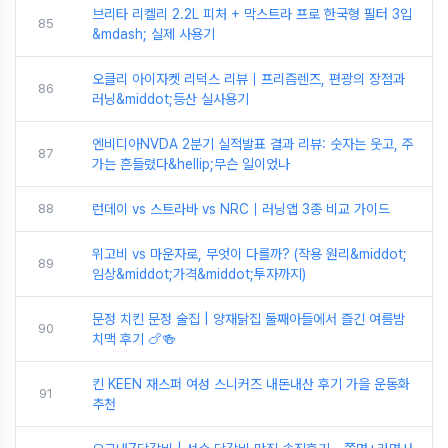
브리타 리켈리 2.2L 피처 + 막스트라 프로 한국형 필터 3입
85
&mdash; 실제 사용기
오클리 아이자켓 리덕스 리뷰｜프리즘렌즈, 편광의 장점과
86
러닝&middot;등산 실사용기
엔비디아NVDA 2분기 실적발표 결과 리뷰: 숫자는 웃고, 주
87
가는 흔들렸다&hellip;무슨 일이었나
88
런데이 vs 스트라바 vs NRC｜러닝앱 3종 비교 가이드
위고비 vs 마운자로, 무엇이 다를까? (작용 원리&middot;
89
임상&middot;가격&middot;투자까지)
문정 치킨 문정 술집 | 양재닭집 둘째아들에서 즐긴 여름밤
90
치맥 후기 🍗🍻
킨 KEEN 재스퍼 여성 스니커즈 내돈내산 후기 가을 운동화
91
추천