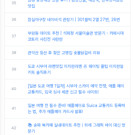
삼성 중앙해장 방문 후기 | 곱창전골, 해장국, 한우양지곰탕
35
맛집
36
잠실야구장 네이비석 관람기 | 301블럭 2열 27번, 28번
부암동 데이트 추천 | 석파정 서울미술관 방문기 - 카와시마
37
코토리 사진전 사란란
38
관악산 등산 후 찾은 고명집 숯불닭갈비 리뷰
도쿄 시부야 라멘맛집 이치란라멘 🍜 웨이팅 꿀팁 이치란밀
39
키트 솔직후기
[일본 도쿄 여행 1일차] 시부야 스카이 예약 전쟁, 애플 페이
40
교통카드, 입국 심사 세관 신고 필수 사이트!
일본 여행 전 필수 준비! 애플페이로 Suica 교통카드 등록하
41
는 법, 추가 애플페이 카드사 발표!
📚 송파 북카페 실내데이트 추천｜위례 그래픽 바이 대신 방
42
문기