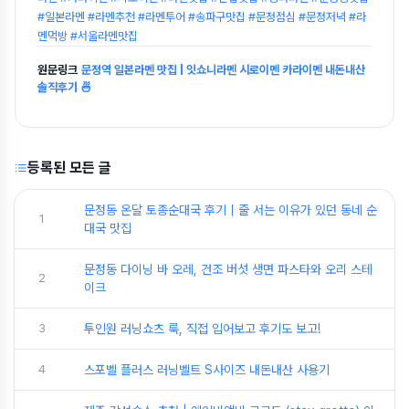
#일본라멘 #라멘추천 #라멘투어 #송파구맛집 #문정점심 #문정저녁 #라
멘먹방 #서울라멘맛집
원문링크
문정역 일본라멘 맛집 | 잇쇼니라멘 시로이멘 카라이멘 내돈내산
솔직후기 🍜
등록된 모든 글
문정동 온달 토종순대국 후기｜줄 서는 이유가 있던 동네 순
1
대국 맛집
문정동 다이닝 바 오레, 건조 버섯 생면 파스타와 오리 스테
2
이크
3
투인원 러닝쇼츠 룩, 직접 입어보고 후기도 보고!
4
스포벨 플러스 러닝벨트 S사이즈 내돈내산 사용기