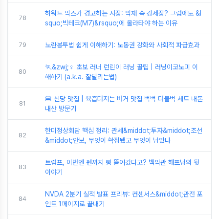
하워드 막스가 경고하는 시장: 악재 속 강세장? 그럼에도 &l
78
squo;빅테크(M7)&rsquo;에 올라타야 하는 이유
79
노란봉투법 쉽게 이해하기: 노동권 강화와 사회적 파급효과
🏃&zwj;♀️ 초보 러너 런린이 러닝 꿀팁 | 러닝이코노미 이
80
해하기 (a.k.a. 잘달리는법)
🍔 신당 맛집 | 육즙터지는 버거 맛집 벅벅 더블벅 세트 내돈
81
내산 방문기
한미정상회담 핵심 정리: 관세&middot;투자&middot;조선
82
&middot;안보, 무엇이 확정됐고 무엇이 남았나
트럼프, 이번엔 펜까지 삥 뜯어갔다고? 백악관 해프닝의 뒷
83
이야기
NVDA 2분기 실적 발표 프리뷰: 컨센서스&middot;관전 포
84
인트 1페이지로 끝내기