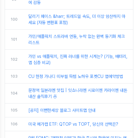
에 감동
달리기 페이스 &harr; 트레드밀 속도, 더 이상 암산하지 마
100
세요 (자동 변환표 포함)
가민/애플워치 스트라바 연동, 누락 없는 완벽 동기화 체크
101
리스트
가민 vs 애플워치, 진짜 러너를 위한 시계는? (기능, 배터리,
102
앱 심층 비교)
103
CU 한정 가나디 띠부씰 득템 노하우 포켓CU 앱예약방법
문정역 일본라멘 맛집 | 잇쇼니라멘 시로이멘 카라이멘 내돈
104
내산 솔직후기 🍜
105
[공지] 이뻔한세상 블로그 사이트맵 안내
106
미국 메가캡 ETF: QTOP vs TOPT, 당신의 선택은?