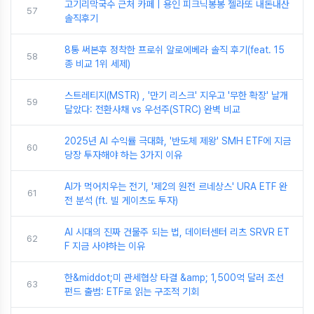
고기리막국수 근처 카페 | 용인 피크닉봉봉 젤라또 내돈내산
57
솔직후기
8통 써본후 정착한 프로쉬 알로에베라 솔직 후기(feat. 15
58
종 비교 1위 세제)
스트레티지(MSTR) , '만기 리스크' 지우고 '무한 확장' 날개
59
달았다: 전환사채 vs 우선주(STRC) 완벽 비교
2025년 AI 수익률 극대화, '반도체 제왕' SMH ETF에 지금
60
당장 투자해야 하는 3가지 이유
AI가 먹어치우는 전기, '제2의 원전 르네상스' URA ETF 완
61
전 분석 (ft. 빌 게이츠도 투자)
AI 시대의 진짜 건물주 되는 법, 데이터센터 리츠 SRVR ET
62
F 지금 사야하는 이유
한&middot;미 관세협상 타결 &amp; 1,500억 달러 조선
63
펀드 출범: ETF로 읽는 구조적 기회