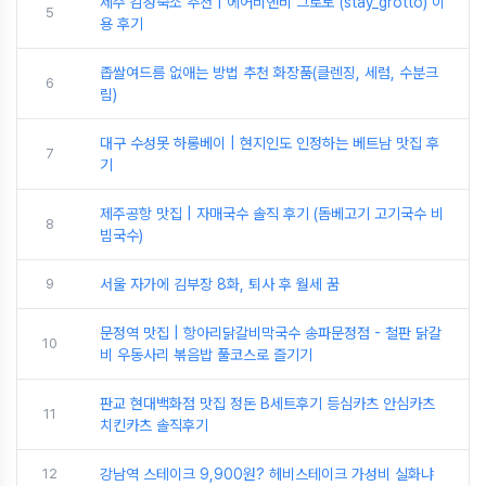
제주 감성숙소 추천 | 에어비앤비 그로토 (stay_grotto) 이
5
용 후기
좁쌀여드름 없애는 방법 추천 화장품(클렌징, 세럼, 수분크
6
림)
대구 수성못 하롱베이 | 현지인도 인정하는 베트남 맛집 후
7
기
제주공항 맛집 | 자매국수 솔직 후기 (돔베고기 고기국수 비
8
빔국수)
9
서울 자가에 김부장 8화, 퇴사 후 월세 꿈
문정역 맛집 | 항아리닭갈비막국수 송파문정점 - 철판 닭갈
10
비 우동사리 볶음밥 풀코스로 즐기기
판교 현대백화점 맛집 정돈 B세트후기 등심카츠 안심카츠
11
치킨카츠 솔직후기
12
강남역 스테이크 9,900원? 헤비스테이크 가성비 실화냐