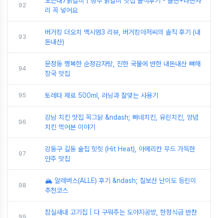
오근내7닭갈비 | 성수 닭갈비 맛집 솔직후기 - 쫄면+라면사
92
리 꼭 넣어요
버거킹 더오치 맥시멈3 리뷰, 버거킹아저씨의 솔직 후기 (내
93
돈내산)
문정동 행복한 순정감자탕, 진한 국물에 반한 내돈내산 뼈해
94
장국 맛집
95
토레타 제로 500ml, 러닝과 잘맞는 사용기
강남 치킨 맛집 꼭그닭 &ndash; 빠네치킨, 유린치킨, 양념
96
치킨 먹어본 이야기
강동구 길동 술집 힛힛 (Hit Heat), 아메리칸 무드 가득한
97
안주 맛집
🏔️ 알레버스(ALLE) 후기 &ndash; 칠보산 난이도 등린이
98
추천코스
잠실새내 고기집 | 다 구워주는 도야지공방, 한정식급 반찬
99