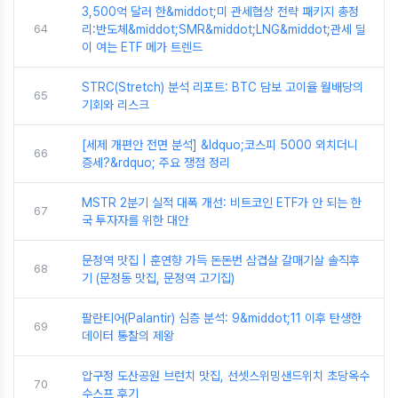
3,500억 달러 한&middot;미 관세협상 전략 패키지 총정
64
리:반도체&middot;SMR&middot;LNG&middot;관세 딜
이 여는 ETF 메가 트렌드
STRC(Stretch) 분석 리포트: BTC 담보 고이율 월배당의
65
기회와 리스크
[세제 개편안 전면 분석] &ldquo;코스피 5000 외치더니
66
증세?&rdquo; 주요 쟁점 정리
MSTR 2분기 실적 대폭 개선: 비트코인 ETF가 안 되는 한
67
국 투자자를 위한 대안
문정역 맛집 | 훈연향 가득 돈돈번 삼겹살 갈매기살 솔직후
68
기 (문정동 맛집, 문정역 고기집)
팔란티어(Palantir) 심층 분석: 9&middot;11 이후 탄생한
69
데이터 통찰의 제왕
압구정 도산공원 브런치 맛집, 선셋스위밍샌드위치 초당옥수
70
수스프 후기