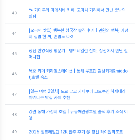
🐾 가마쿠라 마메시바 카페: 고마치 거리에서 만난 뜻밖의
43
힐링
[오금역 맛집] 행복한 청국장 솔직 후기 | 만원의 행복, 가성
44
비 집밥 한 끼, 혼밥도 OK!
정선 번영식당 방문기｜빵트레일런 전야, 정선에서 만난 할
45
머니집
묵호 카페 카라멜스테이션 | 동해 루프탑 감성카페&middo
46
t;호텔 숙소
[일본 여행 2일차] 도쿄 근교 가마쿠라 고토쿠인 하세데라
47
야키니쿠 맛집 카페 추천
강원 동해 가성비 호텔 | 뉴동해관광호텔 솔직 후기 조식 이
48
용
49
2025 빵트레일런 12K 완주 후기 @ 정선 하이원리조트