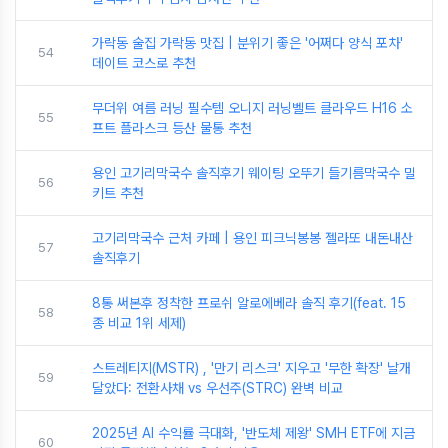
가락동 술집 가락동 맛집 | 분위기 좋은 '어쩌다 양식 포차'
54
데이트 코스로 추천
무더위 여름 러닝 필수템 오니지 러닝벨트 클라우드 H16 소
55
프트 플라스크 등산 물통 추천
용인 고기리막국수 솔직후기 웨이팅 오뚜기 들기름막국수 밀
56
키트 추천
고기리막국수 근처 카페 | 용인 피크닉봉봉 젤라또 내돈내산
57
솔직후기
8통 써본후 정착한 프로쉬 알로에베라 솔직 후기(feat. 15
58
종 비교 1위 세제)
스트레티지(MSTR) , '만기 리스크' 지우고 '무한 확장' 날개
59
달았다: 전환사채 vs 우선주(STRC) 완벽 비교
2025년 AI 수익률 극대화, '반도체 제왕' SMH ETF에 지금
60