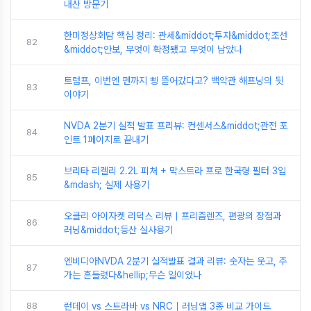
내산 방문기
한미정상회담 핵심 정리: 관세&middot;투자&middot;조선
82
&middot;안보, 무엇이 확정됐고 무엇이 남았나
트럼프, 이번엔 펜까지 삥 뜯어갔다고? 백악관 해프닝의 뒷
83
이야기
NVDA 2분기 실적 발표 프리뷰: 컨센서스&middot;관전 포
84
인트 1페이지로 끝내기
브리타 리켈리 2.2L 피처 + 막스트라 프로 한국형 필터 3입
85
&mdash; 실제 사용기
오클리 아이자켓 리덕스 리뷰｜프리즘렌즈, 편광의 장점과
86
러닝&middot;등산 실사용기
엔비디아NVDA 2분기 실적발표 결과 리뷰: 숫자는 웃고, 주
87
가는 흔들렸다&hellip;무슨 일이었나
88
런데이 vs 스트라바 vs NRC｜러닝앱 3종 비교 가이드