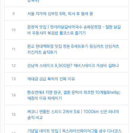
빔국수)
9
서울 자가에 김부장 8화, 퇴사 후 월세 꿈
문정역 맛집 | 항아리닭갈비막국수 송파문정점 - 철판 닭갈
10
비 우동사리 볶음밥 풀코스로 즐기기
판교 현대백화점 맛집 정돈 B세트후기 등심카츠 안심카츠
11
치킨카츠 솔직후기
12
강남역 스테이크 9,900원? 헤비스테이크 가성비 실화냐
13
역대급 금값 폭락의 진짜 이유
환승연애4 지현 원규, 결혼 문턱서 좌초한 10개월&hellip;
14
애증의 이유 파헤치기
써코니 엔돌핀 스피드 2에서 5로 | 1000km 신은 러너의
15
솔직 비교
기념일 데이트 맛집 | 옥스라이브파이어그릴 성수 디너코스