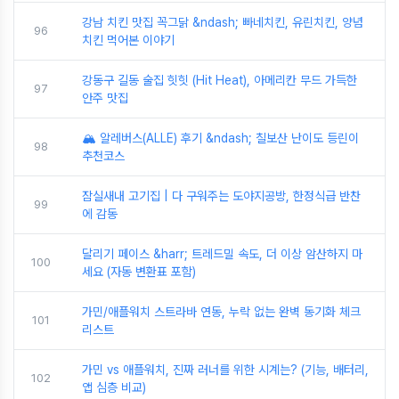
강남 치킨 맛집 꼭그닭 &ndash; 빠네치킨, 유린치킨, 양념
96
치킨 먹어본 이야기
강동구 길동 술집 힛힛 (Hit Heat), 아메리칸 무드 가득한
97
안주 맛집
🏔️ 알레버스(ALLE) 후기 &ndash; 칠보산 난이도 등린이
98
추천코스
잠실새내 고기집 | 다 구워주는 도야지공방, 한정식급 반찬
99
에 감동
달리기 페이스 &harr; 트레드밀 속도, 더 이상 암산하지 마
100
세요 (자동 변환표 포함)
가민/애플워치 스트라바 연동, 누락 없는 완벽 동기화 체크
101
리스트
가민 vs 애플워치, 진짜 러너를 위한 시계는? (기능, 배터리,
102
앱 심층 비교)