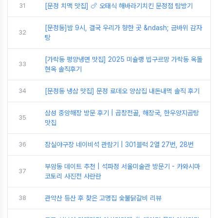
31
[문정 치맥 맛집] 🍗 오태식 해바라기치킨 문정점 탐방기
[문정동]밤 9시, 결국 우리가 향한 곳 &ndash; 금바위 감자
32
탕
[가락동 평양냉면 맛집] 2025 미슐랭 빕구르망 가락동 옥돌
33
현옥 솔직후기
34
[문정동 냉삼 맛집] 문정 로데오 양삼집 내돈내먹 솔직 후기
삼성 중앙해장 방문 후기 | 곱창전골, 해장국, 한우양지곰탕
35
맛집
36
잠실야구장 네이비석 관람기 | 301블럭 2열 27번, 28번
부암동 데이트 추천 | 석파정 서울미술관 방문기 - 카와시마
37
코토리 사진전 사란란
38
관악산 등산 후 찾은 고명집 숯불닭갈비 리뷰