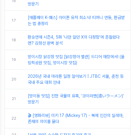
16
방문기
[애플페이 K-패스] 아이폰 유저 희소식! 티머니 연동, 환급받
17
는 법 총정리
환승연애 시즌4, 5화 '나만 알던 X의 다정함'에 흔들렸다
18
면? 감정선 완벽 분석
방이시장 닭강정 맛집 [닭강정아 별관] 드디어 매장에서! (올
19
림픽공원 맛집, 방이시장 맛집)
2026년 국내 마라톤 일정 알아보기 | JTBC 서울, 춘천 등
20
국내 주요 대회 안내
[방이동 맛집] 진한 국물의 유혹, '코이라멘(濃いラーメン)'
21
방문기
🎬 [영화리뷰] 미키 17 (Mickey 17) - 복제 인간의 딜레마,
22
존재의 의미를 묻다
23
[서울 공덕] 수수한 도자기 후기의 후기