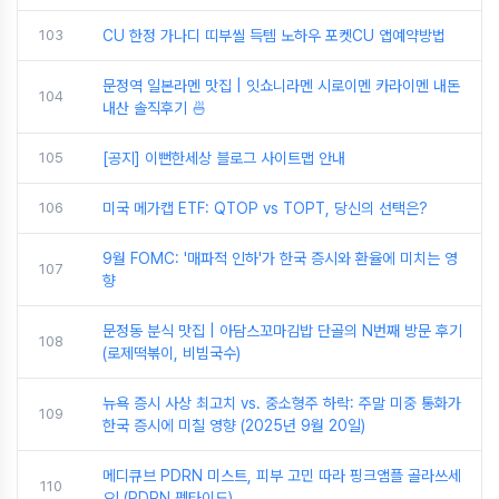
103
CU 한정 가나디 띠부씰 득템 노하우 포켓CU 앱예약방법
문정역 일본라멘 맛집 | 잇쇼니라멘 시로이멘 카라이멘 내돈
104
내산 솔직후기 🍜
105
[공지] 이뻔한세상 블로그 사이트맵 안내
106
미국 메가캡 ETF: QTOP vs TOPT, 당신의 선택은?
9월 FOMC: '매파적 인하'가 한국 증시와 환율에 미치는 영
107
향
문정동 분식 맛집 | 아담스꼬마김밥 단골의 N번째 방문 후기
108
(로제떡볶이, 비빔국수)
뉴욕 증시 사상 최고치 vs. 중소형주 하락: 주말 미중 통화가
109
한국 증시에 미칠 영향 (2025년 9월 20일)
메디큐브 PDRN 미스트, 피부 고민 따라 핑크앰플 골라쓰세
110
요! (PDRN 펩타이드)