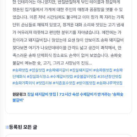
한 인테리어는 아니었지만, 반질반질하게 닦인 테이블과 정갈하게
정돈된 집기들에서 가게에 대한 주인의 애정과 꼼꼼함을 엿볼 수 있
었습니다. 이른 저녁 시간임에도 불구하고 이미 창가 쪽 자리는 가족
단위 손님들로 채워져 있었고, 정겨운 대화 소리와 맛있는 고기 냄새
가 어우러져 따뜻하고 편안한 분위기를 자아냈습니다. 예전에는 가
든이라고 돼지갈비집니 많았는데 요샌 많이 안보이죠.송파 돼지갈비
찾다보면 여기가 나오던데테이블 간격도 넓고 공간이 쾌적해서, 만
족스러운 송파 단체회식 장소로도 손색이 없어 보였습니다. 송파숯
불갈비 메뉴판 숯, 고기, 그리고 사장님의 진심
...
#송파맛집 #잠실맛집 #송파돼지갈비 #잠실돼지갈비 #송파동맛집 #송파
단체회식 #잠실회식장소 #수제갈비맛집 #숯불갈비맛집 #35년장인맛집
#송파가족외식 #맛집리뷰 #석촌호수맛집 #방이동맛집 #송파나루역맛집
원문링크
잠실 돼지갈비 맛집 | 72시간 숙성 수제갈비가 반겨주는 '송파숯
불갈비'
등록된 모든 글