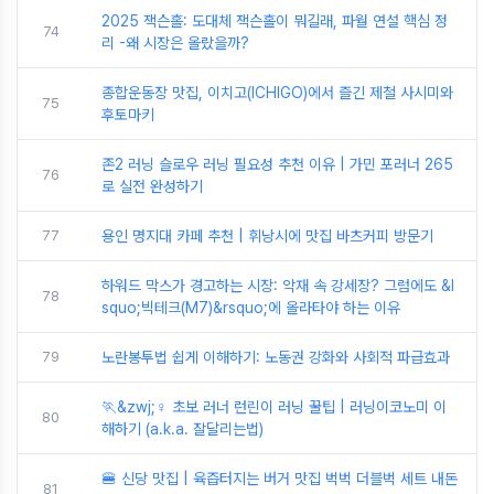
2025 잭슨홀: 도대체 잭슨홀이 뭐길래, 파월 연설 핵심 정
74
리 -왜 시장은 올랐을까?
종합운동장 맛집, 이치고(ICHIGO)에서 즐긴 제철 사시미와
75
후토마키
존2 러닝 슬로우 러닝 필요성 추천 이유 | 가민 포러너 265
76
로 실전 완성하기
77
용인 명지대 카페 추천 | 휘낭시에 맛집 바츠커피 방문기
하워드 막스가 경고하는 시장: 악재 속 강세장? 그럼에도 &l
78
squo;빅테크(M7)&rsquo;에 올라타야 하는 이유
79
노란봉투법 쉽게 이해하기: 노동권 강화와 사회적 파급효과
🏃&zwj;♀️ 초보 러너 런린이 러닝 꿀팁 | 러닝이코노미 이
80
해하기 (a.k.a. 잘달리는법)
🍔 신당 맛집 | 육즙터지는 버거 맛집 벅벅 더블벅 세트 내돈
81