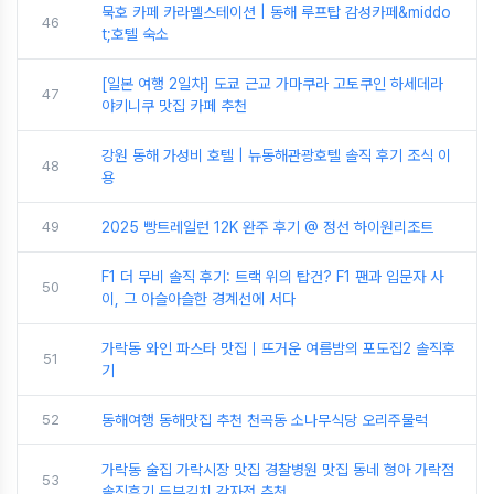
묵호 카페 카라멜스테이션 | 동해 루프탑 감성카페&middo
46
t;호텔 숙소
[일본 여행 2일차] 도쿄 근교 가마쿠라 고토쿠인 하세데라
47
야키니쿠 맛집 카페 추천
강원 동해 가성비 호텔 | 뉴동해관광호텔 솔직 후기 조식 이
48
용
49
2025 빵트레일런 12K 완주 후기 @ 정선 하이원리조트
F1 더 무비 솔직 후기: 트랙 위의 탑건? F1 팬과 입문자 사
50
이, 그 아슬아슬한 경계선에 서다
가락동 와인 파스타 맛집｜뜨거운 여름밤의 포도집2 솔직후
51
기
52
동해여행 동해맛집 추천 천곡동 소나무식당 오리주물럭
가락동 술집 가락시장 맛집 경찰병원 맛집 동네 형아 가락점
53
솔직후기 두부김치 감자전 추천