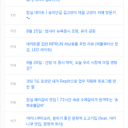
잠실 데이트 | 송리단길 길고양이 마을 고양이 카페 방문기
111
🐾
112
9월 25일 : 밤사이 뉴욕증시 조정, 유가 급등
데카트론 킵런 KIPRUN 러닝용품 추천 리뷰 (에볼루티브 장
113
갑, LED 라이트)
9월 26일 : 간밤 미 증시 하락, 오늘 우리 시장에 미칠 영향
114
은?
코딩 1도 모르던 내가 Replit으로 업무 자동화 프로그램 만
115
든 썰
잠실 돼지갈비 맛집 | 72시간 숙성 수제갈비가 반겨주는 '송
116
파숯불갈비'
야키니쿠히오리, 분위기 좋은 문정역 소고기집 (feat. 야키
117
니쿠 맛집, 문정역 회식)