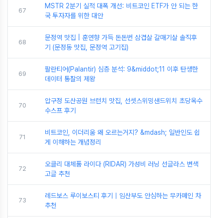
MSTR 2분기 실적 대폭 개선: 비트코인 ETF가 안 되는 한
67
국 투자자를 위한 대안
문정역 맛집 | 훈연향 가득 돈돈번 삼겹살 갈매기살 솔직후
68
기 (문정동 맛집, 문정역 고기집)
팔란티어(Palantir) 심층 분석: 9&middot;11 이후 탄생한
69
데이터 통찰의 제왕
압구정 도산공원 브런치 맛집, 선셋스위밍샌드위치 초당옥수
70
수스프 후기
비트코인, 이더리움 왜 오르는거지? &mdash; 일반인도 쉽
71
게 이해하는 개념정리
오클리 대체품 라이다 (RIDAR) 가성비 러닝 선글라스 변색
72
고글 추천
레드보스 루이보스티 후기｜임산부도 안심하는 무카페인 차
73
추천