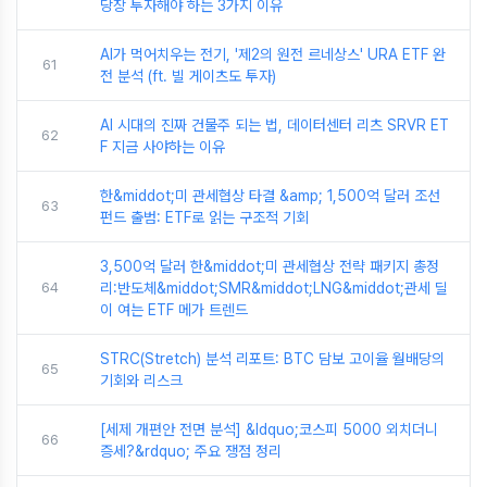
당장 투자해야 하는 3가지 이유
AI가 먹어치우는 전기, '제2의 원전 르네상스' URA ETF 완
61
전 분석 (ft. 빌 게이츠도 투자)
AI 시대의 진짜 건물주 되는 법, 데이터센터 리츠 SRVR ET
62
F 지금 사야하는 이유
한&middot;미 관세협상 타결 &amp; 1,500억 달러 조선
63
펀드 출범: ETF로 읽는 구조적 기회
3,500억 달러 한&middot;미 관세협상 전략 패키지 총정
64
리:반도체&middot;SMR&middot;LNG&middot;관세 딜
이 여는 ETF 메가 트렌드
STRC(Stretch) 분석 리포트: BTC 담보 고이율 월배당의
65
기회와 리스크
[세제 개편안 전면 분석] &ldquo;코스피 5000 외치더니
66
증세?&rdquo; 주요 쟁점 정리