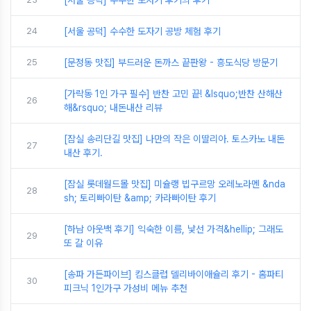
24
[서울 공덕] 수수한 도자기 공방 체험 후기
25
[문정동 맛집] 부드러운 돈까스 끝판왕 - 흥도식당 방문기
[가락동 1인 가구 필수] 반찬 고민 끝! &lsquo;반찬 산해산
26
해&rsquo; 내돈내산 리뷰
[잠실 송리단길 맛집] 나만의 작은 이딸리아. 토스카노 내돈
27
내산 후기.
[잠실 롯데월드몰 맛집] 미슐랭 빕구르망 오레노라멘 &nda
28
sh; 토리빠이탄 &amp; 카라빠이탄 후기
[하남 아웃백 후기] 익숙한 이름, 낯선 가격&hellip; 그래도
29
또 갈 이유
[송파 가든파이브] 킴스클럽 델리바이애슐리 후기 - 홈파티
30
피크닉 1인가구 가성비 메뉴 추천