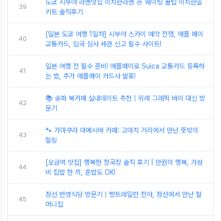
도쿄 시부야 라멘맛집 이치란라멘 🍜 웨이팅 꿀팁 이치란밀
39
키트 솔직후기
[일본 도쿄 여행 1일차] 시부야 스카이 예약 전쟁, 애플 페이
40
교통카드, 입국 심사 세관 신고 필수 사이트!
일본 여행 전 필수 준비! 애플페이로 Suica 교통카드 등록하
41
는 법, 추가 애플페이 카드사 발표!
📚 송파 북카페 실내데이트 추천｜위례 그래픽 바이 대신 방
42
문기
🐾 가마쿠라 마메시바 카페: 고마치 거리에서 만난 뜻밖의
43
힐링
[오금역 맛집] 행복한 청국장 솔직 후기 | 만원의 행복, 가성
44
비 집밥 한 끼, 혼밥도 OK!
정선 번영식당 방문기｜빵트레일런 전야, 정선에서 만난 할
45
머니집