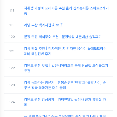
자취생 가성비 쓰레기통 추천 올리 센서휴지통 스마트쓰레기
118
통
119
러닝 부상 백과사전 A to Z
120
문정 맛집 회식장소 추천 | 문정냉삼 내돈내산 솔직후기
강릉 맛집 추천 | 감자적1번지 감자전 옹심이 들깨도토리수
121
제비 메밀전병 후기
강원도 평창 맛집 | 알펜시아리조트 근처 단골집 오삼불고기
122
추천
강릉 동화가든 방문기 | 짬뽕순두부 '탄맛'과 '불맛'사이, 순
123
두부 왕국 동화가든 대기 꿀팁
강원도 평창 감성카페 | 카페연월일 월정사 근처 뷰맛집 카
124
페
🧺 위칙 WECHIC 소독 섬유유연제 솔직 후기｜쉰내 제거