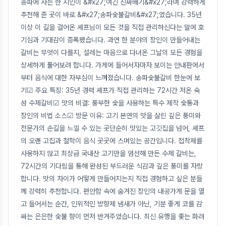
송파에 사는 한 지인이 &#x27;여긴 진짜배기&#x27;라며 강력하게
추천해 준 곳이 바로 &#x27;송파숯불갈비&#x27;였습니다. 35년
이상 이 길을 걸어온 셰프님이 모든 것을 직접 관리하신다는 말에 호
기심과 기대감이 증폭됐습니다. 과연 한 분야의 장인이 만들어내는
갈비는 무엇이 다를지, 설레는 마음으로 다녀온 그날의 모든 경험을
상세하게 풀어보려 합니다. 가게에 들어서자마자 보이는 안내판에서
부터 음식에 대한 자부심이 느껴졌습니다. 송파숯불갈비 한눈에 보
기☑ 주요 특징: 35년 경력 셰프가 직접 관리하는 72시간 저온 숙
성 수제갈비☑ 맛의 비결: 풍부한 숯을 사용하는 특수 제작 숯통과
장인의 비법 소스☑ 방문 이유: 고기 본연의 맛을 살린 깊은 풍미와
전문가의 손길을 느낄 수 있는 곳단순히 맛있는 고깃집을 넘어, 셰프
의 오랜 고집과 철학이 음식 곳곳에 스며있는 공간입니다. 접착제를
사용하지 않고 최상급 국내산 고기만을 엄선해 만든 수제 갈비는,
72시간의 기다림을 통해 완성된 부드러운 식감과 깊은 풍미를 자랑
합니다. 맛의 차이가 어떻게 만들어지는지 직접 경험하고 싶은 분들
께 강력히 추천합니다. 편안함 속에 숨겨진 장인의 내공가게 문을 열
고 들어서는 순간, 인위적인 방향제 냄새가 아닌, 기분 좋게 코를 감
싸는 은은한 숯불 향이 먼저 반겨주었습니다. 최신 유행을 좇는 화려