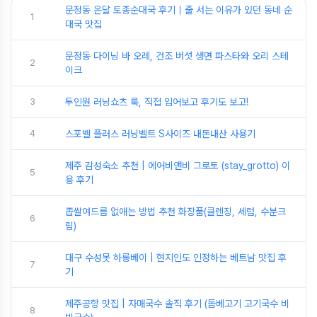
문정동 온달 토종순대국 후기｜줄 서는 이유가 있던 동네 순
1
대국 맛집
문정동 다이닝 바 오레, 건조 버섯 생면 파스타와 오리 스테
2
이크
3
투인원 러닝쇼츠 룩, 직접 입어보고 후기도 보고!
4
스포벨 플러스 러닝벨트 S사이즈 내돈내산 사용기
제주 감성숙소 추천 | 에어비앤비 그로토 (stay_grotto) 이
5
용 후기
좁쌀여드름 없애는 방법 추천 화장품(클렌징, 세럼, 수분크
6
림)
대구 수성못 하롱베이 | 현지인도 인정하는 베트남 맛집 후
7
기
제주공항 맛집 | 자매국수 솔직 후기 (돔베고기 고기국수 비
8