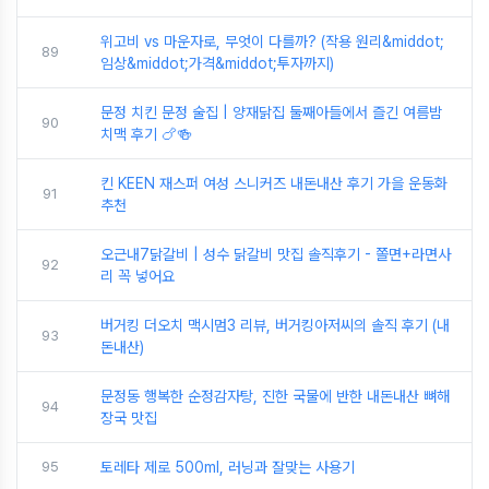
위고비 vs 마운자로, 무엇이 다를까? (작용 원리&middot;
89
임상&middot;가격&middot;투자까지)
문정 치킨 문정 술집 | 양재닭집 둘째아들에서 즐긴 여름밤
90
치맥 후기 🍗🍻
킨 KEEN 재스퍼 여성 스니커즈 내돈내산 후기 가을 운동화
91
추천
오근내7닭갈비 | 성수 닭갈비 맛집 솔직후기 - 쫄면+라면사
92
리 꼭 넣어요
버거킹 더오치 맥시멈3 리뷰, 버거킹아저씨의 솔직 후기 (내
93
돈내산)
문정동 행복한 순정감자탕, 진한 국물에 반한 내돈내산 뼈해
94
장국 맛집
95
토레타 제로 500ml, 러닝과 잘맞는 사용기