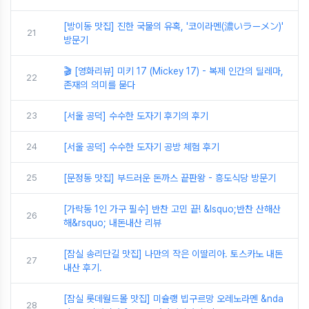
[방이동 맛집] 진한 국물의 유혹, '코이라멘(濃いラーメン)'
21
방문기
🎬 [영화리뷰] 미키 17 (Mickey 17) - 복제 인간의 딜레마,
22
존재의 의미를 묻다
23
[서울 공덕] 수수한 도자기 후기의 후기
24
[서울 공덕] 수수한 도자기 공방 체험 후기
25
[문정동 맛집] 부드러운 돈까스 끝판왕 - 흥도식당 방문기
[가락동 1인 가구 필수] 반찬 고민 끝! &lsquo;반찬 산해산
26
해&rsquo; 내돈내산 리뷰
[잠실 송리단길 맛집] 나만의 작은 이딸리아. 토스카노 내돈
27
내산 후기.
[잠실 롯데월드몰 맛집] 미슐랭 빕구르망 오레노라멘 &nda
28