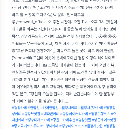
카노, 망고요거트스무디, 당근케이크, 플랫화이트🐾 특징: 대파밭 뷰
/ 감성 인테리어 / 고양이 두 마리 상주🚗 주차: 전용 주차장 (카페
바로 앞 + 옆쪽 주차 가능)📞 문의: 인스타그램
@yeonwolil_official💡 추천 시간대: 오전 11시~오후 3시 (햇살이
대파밭을 비추는 시간대) 연휴 내내 궂은 날씨 탓에원래 가려던 양떼
목장, 삼양라운드힐, 선자령 코스는 전부 실패했습니다. 😭😭😭😭
계획표는 무용지물이 되고, 차 안에서 ‘이제 어디 가지?’ 하며 떠돌던
중“그냥 커피나 한잔하자”는 마음으로 들른 곳이 바로 카페 연월일
(Yeonwolil).그런데 이곳이 뜻밖에도이번 평창 여행의 하이라이트
가 되어버렸습니다. 🏡 초록빛 대파밭이 한눈에 — 카페 외관과 뷰
연월일은 월정사 인근에 위치한 감성 카페로,건물 앞에 펼쳐진 넓은
대파밭 뷰가 시그니처입니다.흰색 외벽의 단정한 건물과 초록빛 밭
이 어우러져멀리서 봐도 그림처럼 평화로운 풍경이에요.입구 유리에
적힌 문구, “당신의 오늘을 만나게 되어 반갑습니다.” 이 한 문장부
터 카페의 분위기를 설명해줍니다.
...
#평창카페 #연월일 #카페연월일 #월정사카페 #월정사근처카페 #평창감
성카페 #평창뷰맛집 #대파밭카페 #평창베이커리카페 #평창여행코스 #오
대산카페 #평창디저트카페 #강원도카페추천 #평창핫플 #당근케이크맛집
#망고요거트스무디 #고양이카페 #평창데이트코스 #월정사맛집 #평창감