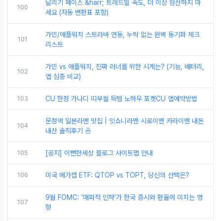
달리기 페이스 &harr; 트레드밀 속도, 더 이상 암산하지 마
100
세요 (자동 변환표 포함)
가민/애플워치 스트라바 연동, 누락 없는 완벽 동기화 체크
101
리스트
가민 vs 애플워치, 진짜 러너를 위한 시계는? (기능, 배터리,
102
앱 심층 비교)
103
CU 한정 가나디 띠부씰 득템 노하우 포켓CU 앱예약방법
문정역 일본라멘 맛집 | 잇쇼니라멘 시로이멘 카라이멘 내돈
104
내산 솔직후기 🍜
105
[공지] 이뻔한세상 블로그 사이트맵 안내
106
미국 메가캡 ETF: QTOP vs TOPT, 당신의 선택은?
9월 FOMC: '매파적 인하'가 한국 증시와 환율에 미치는 영
107
향