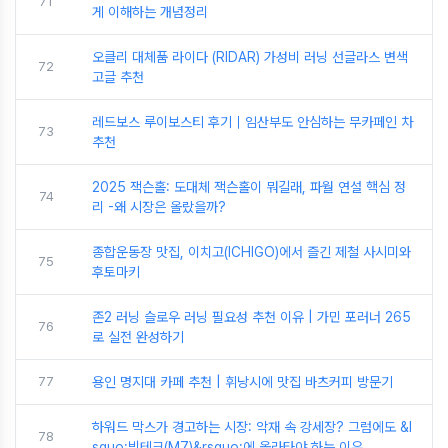
71
게 이해하는 개념정리
오클리 대체품 라이다 (RIDAR) 가성비 러닝 선글라스 변색
72
고글 추천
레드보스 루이보스티 후기｜임산부도 안심하는 무카페인 차
73
추천
2025 잭슨홀: 도대체 잭슨홀이 뭐길래, 파월 연설 핵심 정
74
리 -왜 시장은 올랐을까?
종합운동장 맛집, 이치고(ICHIGO)에서 즐긴 제철 사시미와
75
후토마키
존2 러닝 슬로우 러닝 필요성 추천 이유 | 가민 포러너 265
76
로 실전 완성하기
77
용인 명지대 카페 추천 | 휘낭시에 맛집 바츠커피 방문기
하워드 막스가 경고하는 시장: 악재 속 강세장? 그럼에도 &l
78
squo;빅테크(M7)&rsquo;에 올라타야 하는 이유