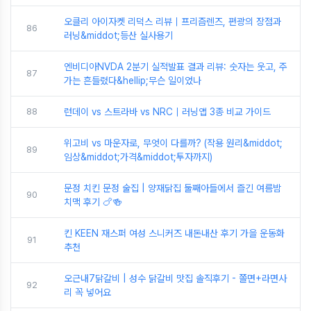
오클리 아이자켓 리덕스 리뷰｜프리즘렌즈, 편광의 장점과
86
러닝&middot;등산 실사용기
엔비디아NVDA 2분기 실적발표 결과 리뷰: 숫자는 웃고, 주
87
가는 흔들렸다&hellip;무슨 일이었나
88
런데이 vs 스트라바 vs NRC｜러닝앱 3종 비교 가이드
위고비 vs 마운자로, 무엇이 다를까? (작용 원리&middot;
89
임상&middot;가격&middot;투자까지)
문정 치킨 문정 술집 | 양재닭집 둘째아들에서 즐긴 여름밤
90
치맥 후기 🍗🍻
킨 KEEN 재스퍼 여성 스니커즈 내돈내산 후기 가을 운동화
91
추천
오근내7닭갈비 | 성수 닭갈비 맛집 솔직후기 - 쫄면+라면사
92
리 꼭 넣어요