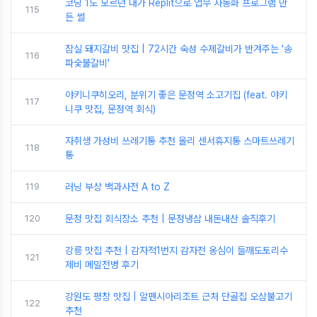
코딩 1도 모르던 내가 Replit으로 업무 자동화 프로그램 만
115
든 썰
잠실 돼지갈비 맛집 | 72시간 숙성 수제갈비가 반겨주는 '송
116
파숯불갈비'
야키니쿠히오리, 분위기 좋은 문정역 소고기집 (feat. 야키
117
니쿠 맛집, 문정역 회식)
자취생 가성비 쓰레기통 추천 올리 센서휴지통 스마트쓰레기
118
통
119
러닝 부상 백과사전 A to Z
120
문정 맛집 회식장소 추천 | 문정냉삼 내돈내산 솔직후기
강릉 맛집 추천 | 감자적1번지 감자전 옹심이 들깨도토리수
121
제비 메밀전병 후기
강원도 평창 맛집 | 알펜시아리조트 근처 단골집 오삼불고기
122
추천