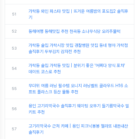
가락동 와인 파스타 맛집｜뜨거운 여름밤의 포도집2 솔직후
51
기
52
동해여행 동해맛집 추천 천곡동 소나무식당 오리주물럭
가락동 술집 가락시장 맛집 경찰병원 맛집 동네 형아 가락점
53
솔직후기 두부김치 감자전 추천
가락동 술집 가락동 맛집 | 분위기 좋은 '어쩌다 양식 포차'
54
데이트 코스로 추천
무더위 여름 러닝 필수템 오니지 러닝벨트 클라우드 H16 소
55
프트 플라스크 등산 물통 추천
용인 고기리막국수 솔직후기 웨이팅 오뚜기 들기름막국수 밀
56
키트 추천
고기리막국수 근처 카페 | 용인 피크닉봉봉 젤라또 내돈내산
57
솔직후기