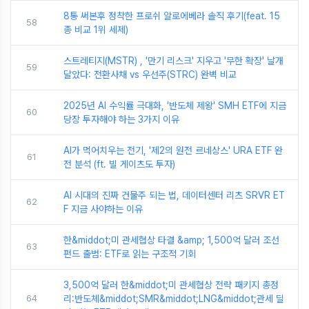
8통 써본후 정착한 프로쉬 알로에베라 솔직 후기(feat. 15
58
종 비교 1위 세제)
스트레티지(MSTR) , '만기 리스크' 지우고 '무한 확장' 날개
59
달았다: 전환사채 vs 우선주(STRC) 완벽 비교
2025년 AI 수익률 극대화, '반도체 제왕' SMH ETF에 지금
60
당장 투자해야 하는 3가지 이유
AI가 먹어치우는 전기, '제2의 원전 르네상스' URA ETF 완
61
전 분석 (ft. 빌 게이츠도 투자)
AI 시대의 진짜 건물주 되는 법, 데이터센터 리츠 SRVR ET
62
F 지금 사야하는 이유
한&middot;미 관세협상 타결 &amp; 1,500억 달러 조선
63
펀드 출범: ETF로 읽는 구조적 기회
3,500억 달러 한&middot;미 관세협상 전략 패키지 총정
64
리:반도체&middot;SMR&middot;LNG&middot;관세 딜