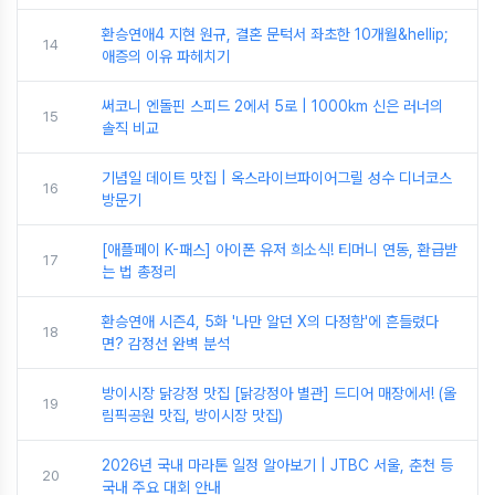
환승연애4 지현 원규, 결혼 문턱서 좌초한 10개월&hellip;
14
애증의 이유 파헤치기
써코니 엔돌핀 스피드 2에서 5로 | 1000km 신은 러너의
15
솔직 비교
기념일 데이트 맛집 | 옥스라이브파이어그릴 성수 디너코스
16
방문기
[애플페이 K-패스] 아이폰 유저 희소식! 티머니 연동, 환급받
17
는 법 총정리
환승연애 시즌4, 5화 '나만 알던 X의 다정함'에 흔들렸다
18
면? 감정선 완벽 분석
방이시장 닭강정 맛집 [닭강정아 별관] 드디어 매장에서! (올
19
림픽공원 맛집, 방이시장 맛집)
2026년 국내 마라톤 일정 알아보기 | JTBC 서울, 춘천 등
20
국내 주요 대회 안내