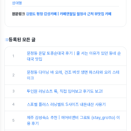
성여행
원문링크
강원도 평창 감성카페 | 카페연월일 월정사 근처 뷰맛집 카페
등록된 모든 글
문정동 온달 토종순대국 후기｜줄 서는 이유가 있던 동네 순
1
대국 맛집
문정동 다이닝 바 오레, 건조 버섯 생면 파스타와 오리 스테
2
이크
3
투인원 러닝쇼츠 룩, 직접 입어보고 후기도 보고!
4
스포벨 플러스 러닝벨트 S사이즈 내돈내산 사용기
제주 감성숙소 추천 | 에어비앤비 그로토 (stay_grotto) 이
5
용 후기