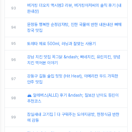
버거킹 더오치 맥시멈3 리뷰, 버거킹아저씨의 솔직 후기 (내
93
돈내산)
문정동 행복한 순정감자탕, 진한 국물에 반한 내돈내산 뼈해
94
장국 맛집
95
토레타 제로 500ml, 러닝과 잘맞는 사용기
강남 치킨 맛집 꼭그닭 &ndash; 빠네치킨, 유린치킨, 양념
96
치킨 먹어본 이야기
강동구 길동 술집 힛힛 (Hit Heat), 아메리칸 무드 가득한
97
안주 맛집
🏔️ 알레버스(ALLE) 후기 &ndash; 칠보산 난이도 등린이
98
추천코스
잠실새내 고기집 | 다 구워주는 도야지공방, 한정식급 반찬
99
에 감동