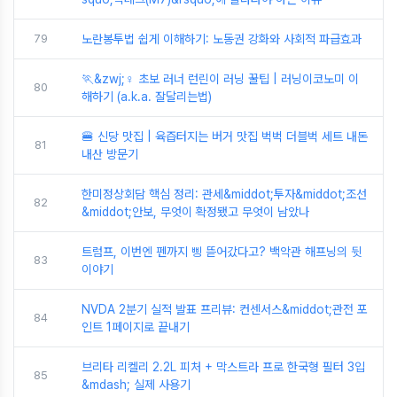
79
노란봉투법 쉽게 이해하기: 노동권 강화와 사회적 파급효과
🏃&zwj;♀️ 초보 러너 런린이 러닝 꿀팁 | 러닝이코노미 이
80
해하기 (a.k.a. 잘달리는법)
🍔 신당 맛집 | 육즙터지는 버거 맛집 벅벅 더블벅 세트 내돈
81
내산 방문기
한미정상회담 핵심 정리: 관세&middot;투자&middot;조선
82
&middot;안보, 무엇이 확정됐고 무엇이 남았나
트럼프, 이번엔 펜까지 삥 뜯어갔다고? 백악관 해프닝의 뒷
83
이야기
NVDA 2분기 실적 발표 프리뷰: 컨센서스&middot;관전 포
84
인트 1페이지로 끝내기
브리타 리켈리 2.2L 피처 + 막스트라 프로 한국형 필터 3입
85
&mdash; 실제 사용기