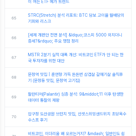
이 여는 ETF 메가 트렌드
STRC(Stretch) 분석 리포트: BTC 담보 고이율 월배당의
65
기회와 리스크
[세제 개편안 전면 분석] &ldquo;코스피 5000 외치더니
66
증세?&rdquo; 주요 쟁점 정리
MSTR 2분기 실적 대폭 개선: 비트코인 ETF가 안 되는 한
67
국 투자자를 위한 대안
문정역 맛집 | 훈연향 가득 돈돈번 삼겹살 갈매기살 솔직후
68
기 (문정동 맛집, 문정역 고기집)
팔란티어(Palantir) 심층 분석: 9&middot;11 이후 탄생한
69
데이터 통찰의 제왕
압구정 도산공원 브런치 맛집, 선셋스위밍샌드위치 초당옥수
70
수스프 후기
비트코인, 이더리움 왜 오르는거지? &mdash; 일반인도 쉽