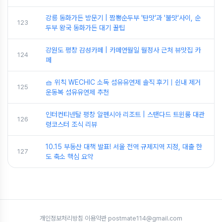
강릉 동화가든 방문기 | 짬뽕순두부 '탄맛'과 '불맛'사이, 순
123
두부 왕국 동화가든 대기 꿀팁
강원도 평창 감성카페 | 카페연월일 월정사 근처 뷰맛집 카
124
페
🧺 위칙 WECHIC 소독 섬유유연제 솔직 후기｜쉰내 제거
125
운동복 섬유유연제 추천
인터컨티넨탈 평창 알펜시아 리조트 | 스탠다드 트윈룸 대관
126
령코스터 조식 리뷰
10.15 부동산 대책 발표! 서울 전역 규제지역 지정, 대출 한
127
도 축소 핵심 요약
개인정보처리방침
·
이용약관
·
postmate114@gmail.com