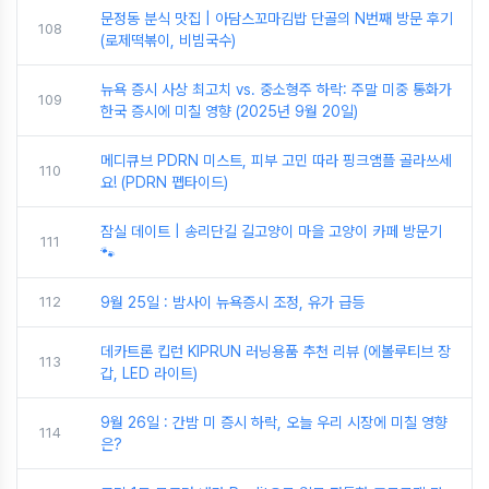
문정동 분식 맛집 | 아담스꼬마김밥 단골의 N번째 방문 후기
108
(로제떡볶이, 비빔국수)
뉴욕 증시 사상 최고치 vs. 중소형주 하락: 주말 미중 통화가
109
한국 증시에 미칠 영향 (2025년 9월 20일)
메디큐브 PDRN 미스트, 피부 고민 따라 핑크앰플 골라쓰세
110
요! (PDRN 펩타이드)
잠실 데이트 | 송리단길 길고양이 마을 고양이 카페 방문기
111
🐾
112
9월 25일 : 밤사이 뉴욕증시 조정, 유가 급등
데카트론 킵런 KIPRUN 러닝용품 추천 리뷰 (에볼루티브 장
113
갑, LED 라이트)
9월 26일 : 간밤 미 증시 하락, 오늘 우리 시장에 미칠 영향
114
은?