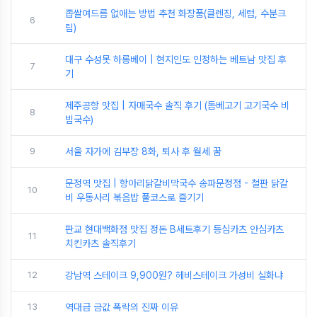
좁쌀여드름 없애는 방법 추천 화장품(클렌징, 세럼, 수분크
6
림)
대구 수성못 하롱베이 | 현지인도 인정하는 베트남 맛집 후
7
기
제주공항 맛집 | 자매국수 솔직 후기 (돔베고기 고기국수 비
8
빔국수)
9
서울 자가에 김부장 8화, 퇴사 후 월세 꿈
문정역 맛집 | 항아리닭갈비막국수 송파문정점 - 철판 닭갈
10
비 우동사리 볶음밥 풀코스로 즐기기
판교 현대백화점 맛집 정돈 B세트후기 등심카츠 안심카츠
11
치킨카츠 솔직후기
12
강남역 스테이크 9,900원? 헤비스테이크 가성비 실화냐
13
역대급 금값 폭락의 진짜 이유