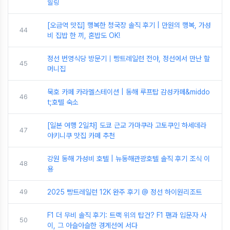
힐링
[오금역 맛집] 행복한 청국장 솔직 후기 | 만원의 행복, 가성
44
비 집밥 한 끼, 혼밥도 OK!
정선 번영식당 방문기｜빵트레일런 전야, 정선에서 만난 할
45
머니집
묵호 카페 카라멜스테이션 | 동해 루프탑 감성카페&middo
46
t;호텔 숙소
[일본 여행 2일차] 도쿄 근교 가마쿠라 고토쿠인 하세데라
47
야키니쿠 맛집 카페 추천
강원 동해 가성비 호텔 | 뉴동해관광호텔 솔직 후기 조식 이
48
용
49
2025 빵트레일런 12K 완주 후기 @ 정선 하이원리조트
F1 더 무비 솔직 후기: 트랙 위의 탑건? F1 팬과 입문자 사
50
이, 그 아슬아슬한 경계선에 서다