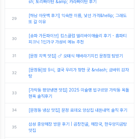
sh; 토리빠이탄 &amp; 카라빠이탄 후기
[하남 아웃백 후기] 익숙한 이름, 낯선 가격&hellip; 그래도
29
또 갈 이유
[송파 가든파이브] 킴스클럽 델리바이애슐리 후기 - 홈파티
30
피크닉 1인가구 가성비 메뉴 추천
31
[문정 치맥 맛집] 🍗 오태식 해바라기치킨 문정점 탐방기
[문정동]밤 9시, 결국 우리가 향한 곳 &ndash; 금바위 감자
32
탕
[가락동 평양냉면 맛집] 2025 미슐랭 빕구르망 가락동 옥돌
33
현옥 솔직후기
34
[문정동 냉삼 맛집] 문정 로데오 양삼집 내돈내먹 솔직 후기
삼성 중앙해장 방문 후기 | 곱창전골, 해장국, 한우양지곰탕
35
맛집