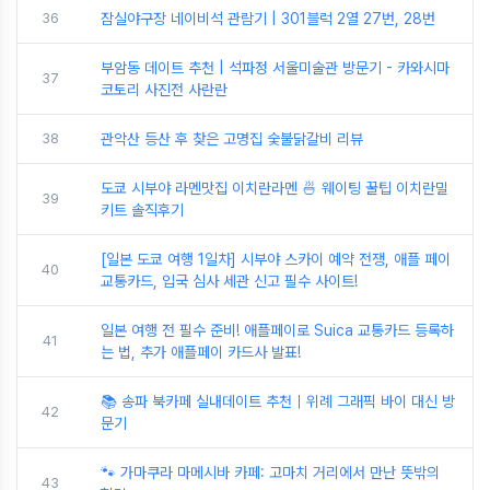
36
잠실야구장 네이비석 관람기 | 301블럭 2열 27번, 28번
부암동 데이트 추천 | 석파정 서울미술관 방문기 - 카와시마
37
코토리 사진전 사란란
38
관악산 등산 후 찾은 고명집 숯불닭갈비 리뷰
도쿄 시부야 라멘맛집 이치란라멘 🍜 웨이팅 꿀팁 이치란밀
39
키트 솔직후기
[일본 도쿄 여행 1일차] 시부야 스카이 예약 전쟁, 애플 페이
40
교통카드, 입국 심사 세관 신고 필수 사이트!
일본 여행 전 필수 준비! 애플페이로 Suica 교통카드 등록하
41
는 법, 추가 애플페이 카드사 발표!
📚 송파 북카페 실내데이트 추천｜위례 그래픽 바이 대신 방
42
문기
🐾 가마쿠라 마메시바 카페: 고마치 거리에서 만난 뜻밖의
43