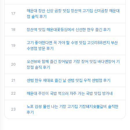
해운대 장산 신상 곱창 맛집 장산역 고기집 신미곱창 해운대
17
점 솔직 후기
18
장산역 맛집 해운대꽃등심에서 신선한 한우 즐긴 후기
고기 좋아한다면 꼭 가야 할 수영 맛집 고깃리88번지 부산
19
수영점 방문 후기
오션뷰와 함께 즐긴 장어덮밥 기장 장어 맛집 바다앤장어 기
20
장점 솔직 후기
21
센텀 한우 제대로 즐긴 날 센텀 맛집 우적 센텀점 후기
22
해운대 주민이 국밥 먹으러 자주 가는 국밥 맛집 방가네
노포 감성 물씬 나는 기장 고기집 기장돼지숯불갈비 솔직한
23
후기