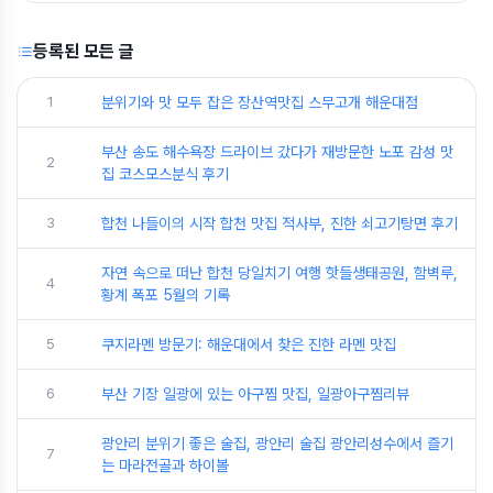
등록된 모든 글
1
분위기와 맛 모두 잡은 장산역맛집 스무고개 해운대점
부산 송도 해수욕장 드라이브 갔다가 재방문한 노포 감성 맛
2
집 코스모스분식 후기
3
합천 나들이의 시작 합천 맛집 적사부, 진한 쇠고기탕면 후기
자연 속으로 떠난 합천 당일치기 여행 핫들생태공원, 함벽루,
4
황계 폭포 5월의 기록
5
쿠지라멘 방문기: 해운대에서 찾은 진한 라멘 맛집
6
부산 기장 일광에 있는 아구찜 맛집, 일광아구찜리뷰
광안리 분위기 좋은 술집, 광안리 술집 광안리성수에서 즐기
7
는 마라전골과 하이볼