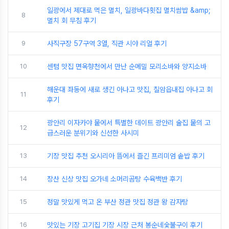
일광에서 제대로 먹은 멸치, 일광바다횟집 멸치쌈밥 &amp;
8
멸치 회 무침 후기
9
사직구장 57구역 3열, 직관 시야 리얼 후기
10
센텀 맛집 면옥향천에서 만난 순메밀 모리소바와 양지소바
해운대 좌동에 새로 생긴 아나고 맛집, 칠암읍내집 아나고 회
11
후기
광안리 이자카야 뭍에서 특별한 데이트 광안리 술집 뭍의 고
12
급스러운 분위기와 신선한 사시미
13
기장 맛집 추천 오시리아 뜸에서 즐긴 프리미엄 솥밥 후기
14
장산 신상 맛집 오가네 소머리곰탕 수육백반 후기
15
정말 맛있게 먹고 온 부산 정관 맛집 정관 왕 감자탕
16
맛있는 기장 고기집 기장 시장 근처 봉순네숯불구이 후기