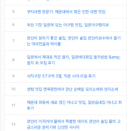
5
쿠지라멘 방문기: 해운대에서 찾은 진한 라멘 맛집
6
부산 기장 일광에 있는 아구찜 맛집, 일광아구찜리뷰
광안리 분위기 좋은 술집, 광안리 술집 광안리성수에서 즐기
7
는 마라전골과 하이볼
일광에서 제대로 먹은 멸치, 일광바다횟집 멸치쌈밥 &amp;
8
멸치 회 무침 후기
9
사직구장 57구역 3열, 직관 시야 리얼 후기
10
센텀 맛집 면옥향천에서 만난 순메밀 모리소바와 양지소바
해운대 좌동에 새로 생긴 아나고 맛집, 칠암읍내집 아나고 회
11
후기
광안리 이자카야 뭍에서 특별한 데이트 광안리 술집 뭍의 고
12
급스러운 분위기와 신선한 사시미