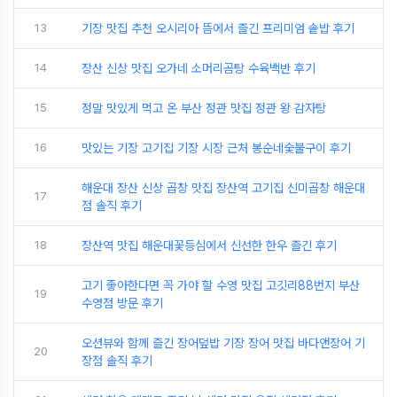
13
기장 맛집 추천 오시리아 뜸에서 즐긴 프리미엄 솥밥 후기
14
장산 신상 맛집 오가네 소머리곰탕 수육백반 후기
15
정말 맛있게 먹고 온 부산 정관 맛집 정관 왕 감자탕
16
맛있는 기장 고기집 기장 시장 근처 봉순네숯불구이 후기
해운대 장산 신상 곱창 맛집 장산역 고기집 신미곱창 해운대
17
점 솔직 후기
18
장산역 맛집 해운대꽃등심에서 신선한 한우 즐긴 후기
고기 좋아한다면 꼭 가야 할 수영 맛집 고깃리88번지 부산
19
수영점 방문 후기
오션뷰와 함께 즐긴 장어덮밥 기장 장어 맛집 바다앤장어 기
20
장점 솔직 후기